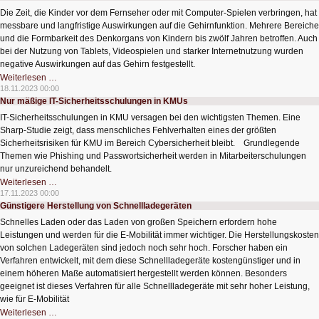
und
Die Zeit, die Kinder vor dem Fernseher oder mit Computer-Spielen verbringen, hat
kosteneffizienter
messbare und langfristige Auswirkungen auf die Gehirnfunktion. Mehrere Bereiche
und die Formbarkeit des Denkorgans von Kindern bis zwölf Jahren betroffen. Auch
bei der Nutzung von Tablets, Videospielen und starker Internetnutzung wurden
negative Auswirkungen auf das Gehirn festgestellt.
Bildschirmzeit
Weiterlesen …
schadet
18.11.2023 00:00
dem
Nur mäßige IT-Sicherheitsschulungen in KMUs
Hirn
von
IT-Sicherheitsschulungen in KMU versagen bei den wichtigsten Themen. Eine
Kindern
Sharp-Studie zeigt, dass menschliches Fehlverhalten eines der größten
Sicherheitsrisiken für KMU im Bereich Cybersicherheit bleibt. Grundlegende
Themen wie Phishing und Passwortsicherheit werden in Mitarbeiterschulungen
nur unzureichend behandelt.
Nur
Weiterlesen …
mäßige
17.11.2023 00:00
IT-
Günstigere Herstellung von Schnellladegeräten
Sicherheitsschulungen
in
Schnelles Laden oder das Laden von großen Speichern erfordern hohe
KMUs
Leistungen und werden für die E-Mobilität immer wichtiger. Die Herstellungskosten
von solchen Ladegeräten sind jedoch noch sehr hoch. Forscher haben ein
Verfahren entwickelt, mit dem diese Schnellladegeräte kostengünstiger und in
einem höheren Maße automatisiert hergestellt werden können. Besonders
geeignet ist dieses Verfahren für alle Schnellladegeräte mit sehr hoher Leistung,
wie für E-Mobilität
Günstigere
Weiterlesen …