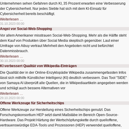
Unternehmen sehen Gefahren durch KI, 35 Prozent erwarten eine Verbesserung
der Cybersicherheit. Nur jedes Siebte hat sich mit dem KI-Einsatz für
Cybersicherheit bereits beschäftigt.
KI
Weiterlesen …
und
31.10.2023 00:00
Cybersicherheit
Angst vor Social-Web-Shopping
Vor allem Amerikaner misstrauen Social-Web-Shopping. Mehr als die Hälfte steht
dem Kauf von Produkten über Social Media skeptisch gegenüber. Laut einer
Umfrage von Aibuy vertraut Mehrheit den Angeboten nicht und befürchtet
Datenmissbrauch.
Angst
Weiterlesen …
vor
30.10.2023 00:00
Social-
KI verbessert Qualität von Wikipedia-Einträgen
Web-
Shopping
Die Qualität der in der Online-Enzyklopädie Wikipedia zusammengefassten Infos
lässt sich mithilfe Künstlicher Intelligenz (KI) deutlich verbessern. Das Tool "SIDE"
von Samaya AI überprüft alle Quellen, die in Wikipediaartikeln angegeben werden
und schlägt auch bessere Alternativen vor
KI
Weiterlesen …
verbessert
29.10.2023 00:00
Qualität
Offene Werkzeuge für Sicherheitschips
von
Wikipedia-
Offene Werkzeuge zur Herstellung eines Sicherheitschips genutzt. Das
Einträgen
Forschungskonsortium HEP setzt damit Maßstäbe im Bereich Open-Source-
Hardware. Das Projekt Härtung der Wertschöpfungskette durch quelloffene,
vertrauenswürdige EDA-Tools und Prozessoren (HEP) verwendet quelloffene,