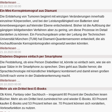
Kritische
Weiterlesen …
Infrastrukturen
22.10.2023 00:00
mit
Ein Mini-Kernspintomograf aus Diamant
modernster
Technik
Die Entstehung von Tumoren beginnt mit winzigen Veränderungen innerhalb
überwachen
einzelner Körperzellen, und bei der Leistungsfähigkeit von Batterien sind
Ionenbewegungen auf kleinster Ebene entscheidend. Bisher ist die Auflösung der
gängigen bildgebenden Verfahren aber zu gering, um diese Prozesse im Detail
darstellen zu können. Ein Forschungsteam unter der Leitung der Technischen
Universität München (TUM) hat Diamant-Quantensensoren entwickelt, die als
hochauflösende Kernspintomografen eingesetzt werden könnten.
Ein
Weiterlesen …
Mini-
21.10.2023 00:00
Kernspintomograf
Diabetes-Diagnose einfach per Smartphone
aus
Diamant
Die Feststellung, ob eine Person Diabetiker ist, könnte so einfach sein, wie sie ein
paar Sätze in ihr Smartphone zu sprechen. Dies geht aus Studie hervor, die
Sprachtechnologie mit künstlicher Intelligenz kombiniert und damit einen großen
Schritt nach vorne in der Diabeteserkennung macht.
Diabetes-
Weiterlesen …
Diagnose
20.10.2023 00:00
einfach
Mehr als ein Drittel liest E-Books
per
Smartphone
Ob Krimi, Fantasy oder Sachbuch – insgesamt 80 Prozent der Deutschen lesen
Bücher. Mehr als ein Drittel liest zumindest hin und wieder E-Books. 83 Prozent
kaufen E-Books und 53 Prozent leihen sie. 70 Prozent können sich vorstellen,
Vorlesefunktion zu nutzen.