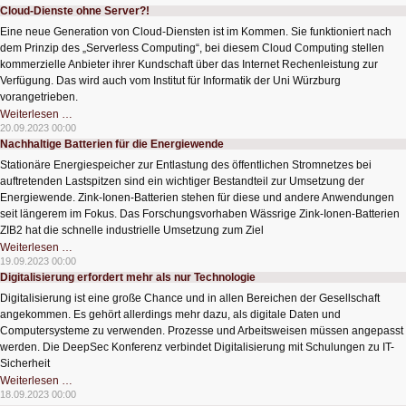
integriert
Cloud-Dienste ohne Server?!
Sensoren
Eine neue Generation von Cloud-Diensten ist im Kommen. Sie funktioniert nach
dem Prinzip des „Serverless Computing“, bei diesem Cloud Computing stellen
kommerzielle Anbieter ihrer Kundschaft über das Internet Rechenleistung zur
Verfügung. Das wird auch vom Institut für Informatik der Uni Würzburg
vorangetrieben.
Cloud-
Weiterlesen …
Dienste
20.09.2023 00:00
ohne
Nachhaltige Batterien für die Energiewende
Server?!
Stationäre Energiespeicher zur Entlastung des öffentlichen Stromnetzes bei
auftretenden Lastspitzen sind ein wichtiger Bestandteil zur Umsetzung der
Energiewende. Zink-Ionen-Batterien stehen für diese und andere Anwendungen
seit längerem im Fokus. Das Forschungsvorhaben Wässrige Zink-Ionen-Batterien
ZIB2 hat die schnelle industrielle Umsetzung zum Ziel
Nachhaltige
Weiterlesen …
Batterien
19.09.2023 00:00
für
Digitalisierung erfordert mehr als nur Technologie
die
Energiewende
Digitalisierung ist eine große Chance und in allen Bereichen der Gesellschaft
angekommen. Es gehört allerdings mehr dazu, als digitale Daten und
Computersysteme zu verwenden. Prozesse und Arbeitsweisen müssen angepasst
werden. Die DeepSec Konferenz verbindet Digitalisierung mit Schulungen zu IT-
Sicherheit
Digitalisierung
Weiterlesen …
erfordert
18.09.2023 00:00
mehr