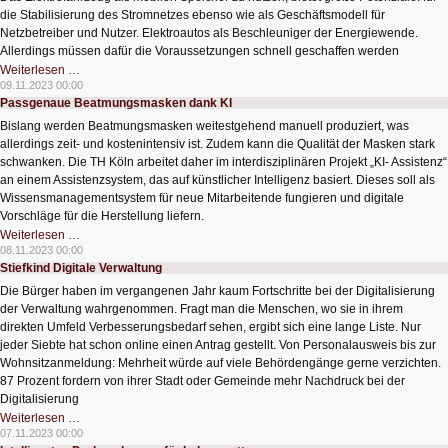
die Stabilisierung des Stromnetzes ebenso wie als Geschäftsmodell für
Netzbetreiber und Nutzer. Elektroautos als Beschleuniger der Energiewende.
Allerdings müssen dafür die Voraussetzungen schnell geschaffen werden
Stabiles
Weiterlesen …
Netz
09.11.2023 00:00
durch
Passgenaue Beatmungsmasken dank KI
E-
Autos
Bislang werden Beatmungsmasken weitestgehend manuell produziert, was
als
mobiler
allerdings zeit- und kostenintensiv ist. Zudem kann die Qualität der Masken stark
Speicher
schwanken. Die TH Köln arbeitet daher im interdisziplinären Projekt „KI- Assistenz“
an einem Assistenzsystem, das auf künstlicher Intelligenz basiert. Dieses soll als
Wissensmanagementsystem für neue Mitarbeitende fungieren und digitale
Vorschläge für die Herstellung liefern.
Passgenaue
Weiterlesen …
Beatmungsmasken
08.11.2023 00:00
dank
Stiefkind Digitale Verwaltung
KI
Die Bürger haben im vergangenen Jahr kaum Fortschritte bei der Digitalisierung
der Verwaltung wahrgenommen. Fragt man die Menschen, wo sie in ihrem
direkten Umfeld Verbesserungsbedarf sehen, ergibt sich eine lange Liste. Nur
jeder Siebte hat schon online einen Antrag gestellt. Von Personalausweis bis zur
Wohnsitzanmeldung: Mehrheit würde auf viele Behördengänge gerne verzichten.
87 Prozent fordern von ihrer Stadt oder Gemeinde mehr Nachdruck bei der
Digitalisierung
Stiefkind
Weiterlesen …
Digitale
07.11.2023 00:00
Verwaltung