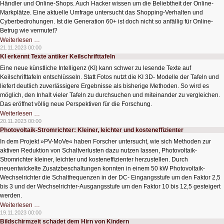
Händler und Online-Shops. Auch Hacker wissen um die Beliebtheit der Online-
Markplätze. Eine aktuelle Umfrage untersucht das Shopping-Verhalten und
Cyberbedrohungen. Ist die Generation 60+ ist doch nicht so anfällig für Online-
Betrug wie vermutet?
Anfällig
Weiterlesen …
für
21.11.2023 00:00
Online-
KI erkennt Texte antiker Keilschrifttafeln
Betrug?!
Eine neue künstliche Intelligenz (KI) kann schwer zu lesende Texte auf
Keilschrifttafeln entschlüsseln. Statt Fotos nutzt die KI 3D- Modelle der Tafeln und
liefert deutlich zuverlässigere Ergebnisse als bisherige Methoden. So wird es
möglich, den Inhalt vieler Tafeln zu durchsuchen und miteinander zu vergleichen.
Das eröffnet völlig neue Perspektiven für die Forschung.
KI
Weiterlesen …
erkennt
20.11.2023 00:00
Texte
Photovoltaik-Stromrichter: Kleiner, leichter und kosteneffizienter
antiker
Keilschrifttafeln
In dem Projekt »PV-MoVe« haben Forscher untersucht, wie sich Methoden zur
aktiven Reduktion von Schaltverlusten dazu nutzen lassen, Photovoltaik-
Stromrichter kleiner, leichter und kosteneffizienter herzustellen. Durch
neuentwickelte Zusatzbeschaltungen konnten in einem 50 kW Photovoltaik-
Wechselrichter die Schaltfrequenzen in der DC- Eingangsstufe um den Faktor 2,5
bis 3 und der Wechselrichter-Ausgangsstufe um den Faktor 10 bis 12,5 gesteigert
werden.
Photovoltaik-
Weiterlesen …
Stromrichter:
19.11.2023 00:00
Kleiner,
Bildschirmzeit schadet dem Hirn von Kindern
leichter