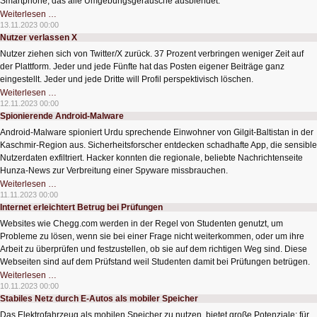
Smartphone, das alle Umgebungsgeräusche ausblendet.
KI-
Weiterlesen …
Kopfhörer
13.11.2023 00:00
blendet
Nutzer verlassen X
Geräusche
gezielt
Nutzer ziehen sich von Twitter/X zurück. 37 Prozent verbringen weniger Zeit auf
aus
der Plattform. Jeder und jede Fünfte hat das Posten eigener Beiträge ganz
eingestellt. Jeder und jede Dritte will Profil perspektivisch löschen.
Nutzer
Weiterlesen …
verlassen
12.11.2023 00:00
X
Spionierende Android-Malware
Android-Malware spioniert Urdu sprechende Einwohner von Gilgit-Baltistan in der
Kaschmir-Region aus. Sicherheitsforscher entdecken schadhafte App, die sensible
Nutzerdaten exfiltriert. Hacker konnten die regionale, beliebte Nachrichtenseite
Hunza-News zur Verbreitung einer Spyware missbrauchen.
Spionierende
Weiterlesen …
Android-
11.11.2023 00:00
Malware
Internet erleichtert Betrug bei Prüfungen
Websites wie Chegg.com werden in der Regel von Studenten genutzt, um
Probleme zu lösen, wenn sie bei einer Frage nicht weiterkommen, oder um ihre
Arbeit zu überprüfen und festzustellen, ob sie auf dem richtigen Weg sind. Diese
Webseiten sind auf dem Prüfstand weil Studenten damit bei Prüfungen betrügen.
Internet
Weiterlesen …
erleichtert
10.11.2023 00:00
Betrug
Stabiles Netz durch E-Autos als mobiler Speicher
bei
Prüfungen
Das Elektrofahrzeug als mobilen Speicher zu nutzen, bietet große Potenziale: für