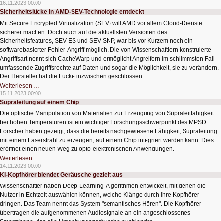
Herstellung
16.11.2023 00:00
von
Sicherheitslücke in AMD-SEV-Technologie entdeckt
Schnellladegeräten
Mit Secure Encrypted Virtualization (SEV) will AMD vor allem Cloud-Dienste
sicherer machen. Doch auch auf die aktuellsten Versionen des
Sicherheitsfeatures, SEV-ES und SEV-SNP, war bis vor Kurzem noch ein
softwarebasierter Fehler-Angriff möglich. Die von Wissenschaftlern konstruierte
Angriffsart nennt sich CacheWarp und ermöglicht Angreifern im schlimmsten Fall
umfassende Zugriffsrechte auf Daten und sogar die Möglichkeit, sie zu verändern.
Der Hersteller hat die Lücke inzwischen geschlossen.
Sicherheitslücke
Weiterlesen …
in
15.11.2023 00:00
AMD-
Supraleitung auf einem Chip
SEV-
Technologie
Die optische Manipulation von Materialien zur Erzeugung von Supraleitfähigkeit
entdeckt
bei hohen Temperaturen ist ein wichtiger Forschungsschwerpunkt des MPSD.
Forscher haben gezeigt, dass die bereits nachgewiesene Fähigkeit, Supraleitung
mit einem Laserstrahl zu erzeugen, auf einem Chip integriert werden kann. Dies
eröffnet einen neuen Weg zu opto-elektronischen Anwendungen.
Supraleitung
Weiterlesen …
auf
14.11.2023 00:00
einem
KI-Kopfhörer blendet Geräusche gezielt aus
Chip
Wissenschaftler haben Deep-Learning-Algorithmen entwickelt, mit denen die
Nutzer in Echtzeit auswählen können, welche Klänge durch ihre Kopfhörer
dringen. Das Team nennt das System "semantisches Hören". Die Kopfhörer
übertragen die aufgenommenen Audiosignale an ein angeschlossenes