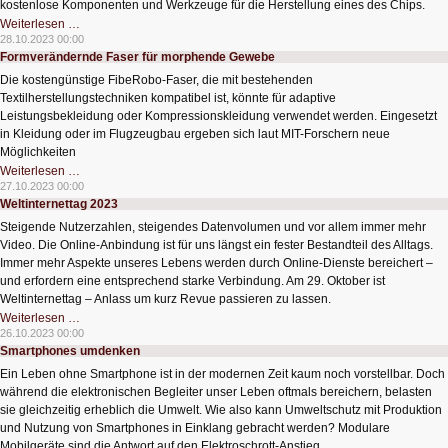
kostenlose Komponenten und Werkzeuge für die Herstellung eines des Chips.
Offene
Weiterlesen …
Werkzeuge
28.10.2023 00:00
für
Formverändernde Faser für morphende Gewebe
Sicherheitschips
Die kostengünstige FibeRobo-Faser, die mit bestehenden
Textilherstellungstechniken kompatibel ist, könnte für adaptive
Leistungsbekleidung oder Kompressionskleidung verwendet werden. Eingesetzt
in Kleidung oder im Flugzeugbau ergeben sich laut MIT-Forschern neue
Möglichkeiten
Formverändernde
Weiterlesen …
Faser
27.10.2023 00:00
für
Weltinternettag 2023
morphende
Gewebe
Steigende Nutzerzahlen, steigendes Datenvolumen und vor allem immer mehr
Video. Die Online-Anbindung ist für uns längst ein fester Bestandteil des Alltags.
Immer mehr Aspekte unseres Lebens werden durch Online-Dienste bereichert –
und erfordern eine entsprechend starke Verbindung. Am 29. Oktober ist
Weltinternettag – Anlass um kurz Revue passieren zu lassen.
Weltinternettag
Weiterlesen …
2023
26.10.2023 00:00
Smartphones umdenken
Ein Leben ohne Smartphone ist in der modernen Zeit kaum noch vorstellbar. Doch
während die elektronischen Begleiter unser Leben oftmals bereichern, belasten
sie gleichzeitig erheblich die Umwelt. Wie also kann Umweltschutz mit Produktion
und Nutzung von Smartphones in Einklang gebracht werden? Modulare
Mobilgeräte sind die Antwort auf den Elektroschrott-Anstieg.