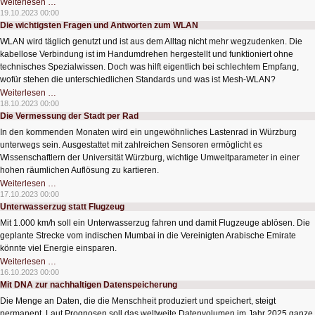
Mehr
Weiterlesen …
als
19.10.2023 00:00
ein
Die wichtigsten Fragen und Antworten zum WLAN
Drittel
liest
WLAN wird täglich genutzt und ist aus dem Alltag nicht mehr wegzudenken. Die
E-
Books
kabellose Verbindung ist im Handumdrehen hergestellt und funktioniert ohne
technisches Spezialwissen. Doch was hilft eigentlich bei schlechtem Empfang,
wofür stehen die unterschiedlichen Standards und was ist Mesh-WLAN?
Die
Weiterlesen …
wichtigsten
18.10.2023 00:00
Fragen
Die Vermessung der Stadt per Rad
und
Antworten
In den kommenden Monaten wird ein ungewöhnliches Lastenrad in Würzburg
zum
WLAN
unterwegs sein. Ausgestattet mit zahlreichen Sensoren ermöglicht es
Wissenschaftlern der Universität Würzburg, wichtige Umweltparameter in einer
hohen räumlichen Auflösung zu kartieren.
Die
Weiterlesen …
Vermessung
17.10.2023 00:00
der
Unterwasserzug statt Flugzeug
Stadt
per
Mit 1.000 km/h soll ein Unterwasserzug fahren und damit Flugzeuge ablösen. Die
Rad
geplante Strecke vom indischen Mumbai in die Vereinigten Arabische Emirate
könnte viel Energie einsparen.
Unterwasserzug
Weiterlesen …
statt
16.10.2023 00:00
Flugzeug
Mit DNA zur nachhaltigen Datenspeicherung
Die Menge an Daten, die die Menschheit produziert und speichert, steigt
permanent. Laut Prognosen soll das weltweite Datenvolumen im Jahr 2025 ganze