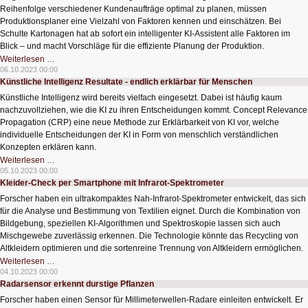
Reihenfolge verschiedener Kundenaufträge optimal zu planen, müssen
Produktionsplaner eine Vielzahl von Faktoren kennen und einschätzen. Bei
Schulte Kartonagen hat ab sofort ein intelligenter KI-Assistent alle Faktoren im
Blick – und macht Vorschläge für die effiziente Planung der Produktion.
Effiziente
Weiterlesen …
Produktionsplanung
06.10.2023 00:00
mit
Künstliche Intelligenz Resultate - endlich erklärbar für Menschen
KI
Künstliche Intelligenz wird bereits vielfach eingesetzt. Dabei ist häufig kaum
nachzuvollziehen, wie die KI zu ihren Entscheidungen kommt. Concept Relevance
Propagation (CRP) eine neue Methode zur Erklärbarkeit von KI vor, welche
individuelle Entscheidungen der KI in Form von menschlich verständlichen
Konzepten erklären kann.
Künstliche
Weiterlesen …
Intelligenz
05.10.2023 00:00
Resultate
Kleider-Check per Smartphone mit Infrarot-Spektrometer
-
endlich
Forscher haben ein ultrakompaktes Nah-Infrarot-Spektrometer entwickelt, das sich
erklärbar
für
für die Analyse und Bestimmung von Textilien eignet. Durch die Kombination von
Menschen
Bildgebung, speziellen KI-Algorithmen und Spektroskopie lassen sich auch
Mischgewebe zuverlässig erkennen. Die Technologie könnte das Recycling von
Altkleidern optimieren und die sortenreine Trennung von Altkleidern ermöglichen.
Kleider-
Weiterlesen …
Check
04.10.2023 00:00
per
Radarsensor erkennt durstige Pflanzen
Smartphone
mit
Forscher haben einen Sensor für Millimeterwellen-Radare einleiten entwickelt. Er
Infrarot-