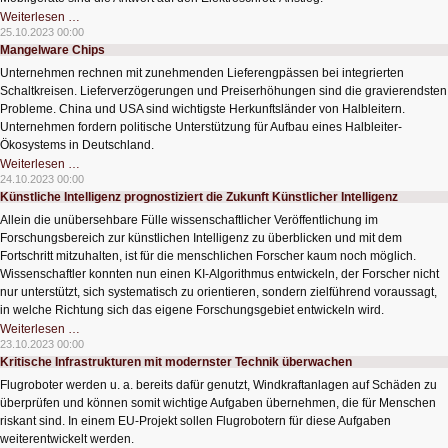
Smartphones
Weiterlesen …
umdenken
25.10.2023 00:00
Mangelware Chips
Unternehmen rechnen mit zunehmenden Lieferengpässen bei integrierten
Schaltkreisen. Lieferverzögerungen und Preiserhöhungen sind die gravierendsten
Probleme. China und USA sind wichtigste Herkunftsländer von Halbleitern.
Unternehmen fordern politische Unterstützung für Aufbau eines Halbleiter-
Ökosystems in Deutschland.
Mangelware
Weiterlesen …
Chips
24.10.2023 00:00
Künstliche Intelligenz prognostiziert die Zukunft Künstlicher Intelligenz
Allein die unübersehbare Fülle wissenschaftlicher Veröffentlichung im
Forschungsbereich zur künstlichen Intelligenz zu überblicken und mit dem
Fortschritt mitzuhalten, ist für die menschlichen Forscher kaum noch möglich.
Wissenschaftler konnten nun einen KI-Algorithmus entwickeln, der Forscher nicht
nur unterstützt, sich systematisch zu orientieren, sondern zielführend voraussagt,
in welche Richtung sich das eigene Forschungsgebiet entwickeln wird.
Künstliche
Weiterlesen …
Intelligenz
23.10.2023 00:00
prognostiziert
Kritische Infrastrukturen mit modernster Technik überwachen
die
Zukunft
Flugroboter werden u. a. bereits dafür genutzt, Windkraftanlagen auf Schäden zu
Künstlicher
Intelligenz
überprüfen und können somit wichtige Aufgaben übernehmen, die für Menschen
riskant sind. In einem EU-Projekt sollen Flugrobotern für diese Aufgaben
weiterentwickelt werden.