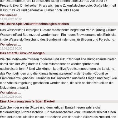
Batterien
der Unternehmen, die KI einsetzen, steigt binnen eines Jahres von 9 auf 15
Prozent. Zwei Drittel sehen KI als wichtigste Zukunftstechnologie. Große Mehrheit
lässt ChatGPT und generative KI aber noch links liegen
Wirtschaft
Weiterlesen …
und
14.09.2023 00:00
KI
Via Online-Spiel Zukunftstechnologien erleben
ein
gespaltenes
Das Wasserstoff-Leitprojekt H₂Mare macht heute begreifbar, wie zukünftig Grüner
Verhältnis
Wasserstoff auf See erzeugt werden kann. Ein neues Browsergame gibt Einblicke
in die Wasserstoffforschung des Bundesministeriums für Bildung und Forschung.
Via
Weiterlesen …
Online-
13.09.2023 00:00
Spiel
Das smarte Büro von morgen
Zukunftstechnologien
erleben
Welche Mehrwerte müssen moderne und zukunftsorientierte Bürogebäude bieten,
damit sich der Weg dorthin für die Mitarbeitenden wieder spürbar und
nachweisbar lohnt? Und wie können kognitive Arbeitsumgebungen die Leistung,
das Wohlbefinden und die Klimaeffizienz steigern? In der Studie »Cognitive
Environments« gibt das Fraunhofer IAO Antworten auf diese Fragen und zeigt, wie
eine Arbeitsumgebung geschaffen werden kann, die sich hochindividuell an die
Nutzenden anpasst.
Das
Weiterlesen …
smarte
12.09.2023 00:00
Büro
Eine Abkürzung zum fertigen Bauteil
von
morgen
Zwischen der ersten Skizze und dem fertigen Bauteil liegen zahlreiche
fehleranfällige Prozessschritte. Ein Wissenschaftler vom Fraunhofer IPA hat einen
Weg gefunden, wie sich einige der Schritte von der ersten Skizze bis zum fertigen