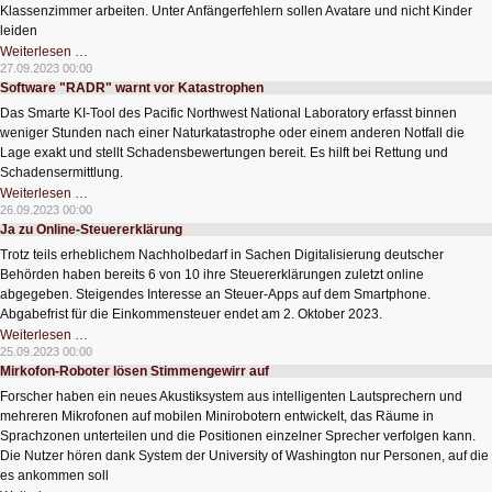
Klassenzimmer arbeiten. Unter Anfängerfehlern sollen Avatare und nicht Kinder
leiden
Lehrer
Weiterlesen …
trainieren
27.09.2023 00:00
im
Software "RADR" warnt vor Katastrophen
virtuellen
Klassenzimmer
Das Smarte KI-Tool des Pacific Northwest National Laboratory erfasst binnen
weniger Stunden nach einer Naturkatastrophe oder einem anderen Notfall die
Lage exakt und stellt Schadensbewertungen bereit. Es hilft bei Rettung und
Schadensermittlung.
Software
Weiterlesen …
"RADR"
26.09.2023 00:00
warnt
Ja zu Online-Steuererklärung
vor
Katastrophen
Trotz teils erheblichem Nachholbedarf in Sachen Digitalisierung deutscher
Behörden haben bereits 6 von 10 ihre Steuererklärungen zuletzt online
abgegeben. Steigendes Interesse an Steuer-Apps auf dem Smartphone.
Abgabefrist für die Einkommensteuer endet am 2. Oktober 2023.
Ja
Weiterlesen …
zu
25.09.2023 00:00
Online-
Mirkofon-Roboter lösen Stimmengewirr auf
Steuererklärung
Forscher haben ein neues Akustiksystem aus intelligenten Lautsprechern und
mehreren Mikrofonen auf mobilen Minirobotern entwickelt, das Räume in
Sprachzonen unterteilen und die Positionen einzelner Sprecher verfolgen kann.
Die Nutzer hören dank System der University of Washington nur Personen, auf die
es ankommen soll