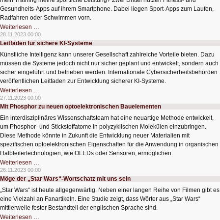
mein Training meine sportliche Leistung? Zwei Drittel nutzen Fitness- und
Gesundheits-Apps auf ihrem Smartphone. Dabei liegen Sport-Apps zum Laufen,
Radfahren oder Schwimmen vorn.
Beliebte
Weiterlesen …
Fitness-
28.11.2023 00:00
Apps
Leitfaden für sichere KI-Systeme
Künstliche Intelligenz kann unserer Gesellschaft zahlreiche Vorteile bieten. Dazu
müssen die Systeme jedoch nicht nur sicher geplant und entwickelt, sondern auch
sicher eingeführt und betrieben werden. Internationale Cybersicherheitsbehörden
veröffentlichen Leitfaden zur Entwicklung sicherer KI-Systeme.
Leitfaden
Weiterlesen …
für
27.11.2023 00:00
sichere
Mit Phosphor zu neuen optoelektronischen Bauelementen
KI-
Systeme
Ein interdisziplinäres Wissenschaftsteam hat eine neuartige Methode entwickelt,
um Phosphor- und Stickstoffatome in polyzyklischen Molekülen einzubringen.
Diese Methode könnte in Zukunft die Entwicklung neuer Materialien mit
spezifischen optoelektronischen Eigenschaften für die Anwendung in organischen
Halbleitertechnologien, wie OLEDs oder Sensoren, ermöglichen.
Mit
Weiterlesen …
Phosphor
26.11.2023 00:00
zu
Möge der „Star Wars“-Wortschatz mit uns sein
neuen
optoelektronischen
„Star Wars“ ist heute allgegenwärtig. Neben einer langen Reihe von Filmen gibt es
Bauelementen
eine Vielzahl an Fanartikeln. Eine Studie zeigt, dass Wörter aus „Star Wars“
mittlerweile fester Bestandteil der englischen Sprache sind.
Möge
Weiterlesen …