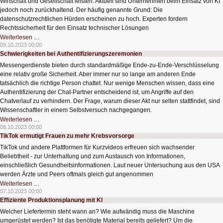
Wirtschaft und Gesellschaft leisten. Aktuell sind Unternehmen beim Einsatz von KI
jedoch noch zurückhaltend. Der häufig genannte Grund: Die
datenschutzrechtlichen Hürden erscheinen zu hoch. Experten fordern
Rechtssicherheit für den Einsatz technischer Lösungen
Datenschutz
Weiterlesen …
bei
09.10.2023 00:00
KI
Schwierigkeiten bei Authentifizierungszeremonien
gefordert
Messengerdienste bieten durch standardmäßige Ende-zu-Ende-Verschlüsselung
eine relativ große Sicherheit. Aber immer nur so lange am anderen Ende
tatsächlich die richtige Person chattet. Nur wenige Menschen wissen, dass eine
Authentifizierung der Chat-Partner entscheidend ist, um Angriffe auf den
Chatverlauf zu verhindern. Der Frage, warum dieser Akt nur selten stattfindet, sind
Wissenschaftler in einem Selbstversuch nachgegangen.
Schwierigkeiten
Weiterlesen …
bei
08.10.2023 00:00
Authentifizierungszeremonien
TikTok ermutigt Frauen zu mehr Krebsvorsorge
TikTok und andere Plattformen für Kurzvideos erfreuen sich wachsender
Beliebtheit - zur Unterhaltung und zum Austausch von Informationen,
einschließlich Gesundheitsinformationen. Laut neuer Untersuchung aus den USA
werden Ärzte und Peers oftmals gleich gut angenommen
TikTok
Weiterlesen …
ermutigt
07.10.2023 00:00
Frauen
Effiziente Produktionsplanung mit KI
zu
mehr
Welcher Liefertermin steht wann an? Wie aufwändig muss die Maschine
Krebsvorsorge
umgerüstet werden? Ist das benötigte Material bereits geliefert? Um die