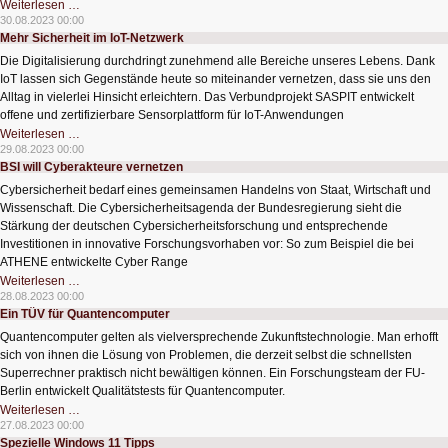
RISC-
Weiterlesen …
V
30.08.2023 00:00
erobert
Mehr Sicherheit im IoT-Netzwerk
den
Prozessormarkt
Die Digitalisierung durchdringt zunehmend alle Bereiche unseres Lebens. Dank
IoT lassen sich Gegenstände heute so miteinander vernetzen, dass sie uns den
Alltag in vielerlei Hinsicht erleichtern. Das Verbundprojekt SASPIT entwickelt
offene und zertifizierbare Sensorplattform für IoT-Anwendungen
Mehr
Weiterlesen …
Sicherheit
29.08.2023 00:00
im
BSI will Cyberakteure vernetzen
IoT-
Netzwerk
Cybersicherheit bedarf eines gemeinsamen Handelns von Staat, Wirtschaft und
Wissenschaft. Die Cybersicherheitsagenda der Bundesregierung sieht die
Stärkung der deutschen Cybersicherheitsforschung und entsprechende
Investitionen in innovative Forschungsvorhaben vor: So zum Beispiel die bei
ATHENE entwickelte Cyber Range
BSI
Weiterlesen …
will
28.08.2023 00:00
Cyberakteure
Ein TÜV für Quantencomputer
vernetzen
Quantencomputer gelten als vielversprechende Zukunftstechnologie. Man erhofft
sich von ihnen die Lösung von Problemen, die derzeit selbst die schnellsten
Superrechner praktisch nicht bewältigen können. Ein Forschungsteam der FU-
Berlin entwickelt Qualitätstests für Quantencomputer.
Ein
Weiterlesen …
TÜV
27.08.2023 00:00
für
Spezielle Windows 11 Tipps
Quantencomputer