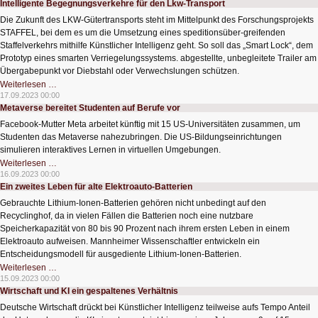
Intelligente Begegnungsverkehre für den Lkw-Transport
als
nur
Die Zukunft des LKW-Gütertransports steht im Mittelpunkt des Forschungsprojekts
Technologie
STAFFEL, bei dem es um die Umsetzung eines speditionsüber-greifenden
Staffelverkehrs mithilfe Künstlicher Intelligenz geht. So soll das „Smart Lock“, dem
Prototyp eines smarten Verriegelungssystems. abgestellte, unbegleitete Trailer am
Übergabepunkt vor Diebstahl oder Verwechslungen schützen.
Intelligente
Weiterlesen …
Begegnungsverkehre
17.09.2023 00:00
für
Metaverse bereitet Studenten auf Berufe vor
den
Lkw-
Facebook-Mutter Meta arbeitet künftig mit 15 US-Universitäten zusammen, um
Transport
Studenten das Metaverse nahezubringen. Die US-Bildungseinrichtungen
simulieren interaktives Lernen in virtuellen Umgebungen.
Metaverse
Weiterlesen …
bereitet
16.09.2023 00:00
Studenten
Ein zweites Leben für alte Elektroauto-Batterien
auf
Berufe
Gebrauchte Lithium-Ionen-Batterien gehören nicht unbedingt auf den
vor
Recyclinghof, da in vielen Fällen die Batterien noch eine nutzbare
Speicherkapazität von 80 bis 90 Prozent nach ihrem ersten Leben in einem
Elektroauto aufweisen. Mannheimer Wissenschaftler entwickeln ein
Entscheidungsmodell für ausgediente Lithium-Ionen-Batterien.
Ein
Weiterlesen …
zweites
15.09.2023 00:00
Leben
Wirtschaft und KI ein gespaltenes Verhältnis
für
alte
Deutsche Wirtschaft drückt bei Künstlicher Intelligenz teilweise aufs Tempo Anteil
Elektroauto-