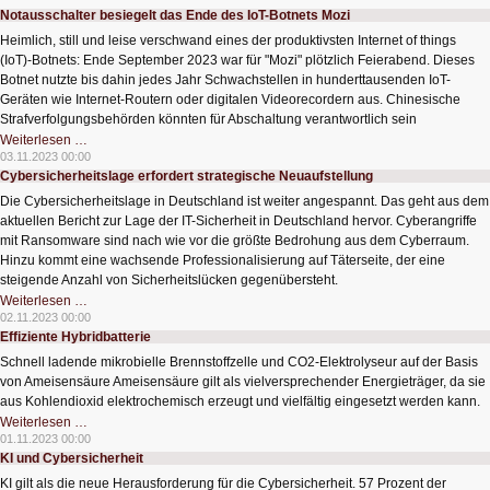
Einfamilienhaus
Notausschalter besiegelt das Ende des IoT-Botnets Mozi
Heimlich, still und leise verschwand eines der produktivsten Internet of things
(IoT)-Botnets: Ende September 2023 war für "Mozi" plötzlich Feierabend. Dieses
Botnet nutzte bis dahin jedes Jahr Schwachstellen in hunderttausenden IoT-
Geräten wie Internet-Routern oder digitalen Videorecordern aus. Chinesische
Strafverfolgungsbehörden könnten für Abschaltung verantwortlich sein
Notausschalter
Weiterlesen …
besiegelt
03.11.2023 00:00
das
Cybersicherheitslage erfordert strategische Neuaufstellung
Ende
des
Die Cybersicherheitslage in Deutschland ist weiter angespannt. Das geht aus dem
IoT-
Botnets
aktuellen Bericht zur Lage der IT-Sicherheit in Deutschland hervor. Cyberangriffe
Mozi
mit Ransomware sind nach wie vor die größte Bedrohung aus dem Cyberraum.
Hinzu kommt eine wachsende Professionalisierung auf Täterseite, der eine
steigende Anzahl von Sicherheitslücken gegenübersteht.
Cybersicherheitslage
Weiterlesen …
erfordert
02.11.2023 00:00
strategische
Effiziente Hybridbatterie
Neuaufstellung
Schnell ladende mikrobielle Brennstoffzelle und CO2-Elektrolyseur auf der Basis
von Ameisensäure Ameisensäure gilt als vielversprechender Energieträger, da sie
aus Kohlendioxid elektrochemisch erzeugt und vielfältig eingesetzt werden kann.
Effiziente
Weiterlesen …
Hybridbatterie
01.11.2023 00:00
KI und Cybersicherheit
KI gilt als die neue Herausforderung für die Cybersicherheit. 57 Prozent der