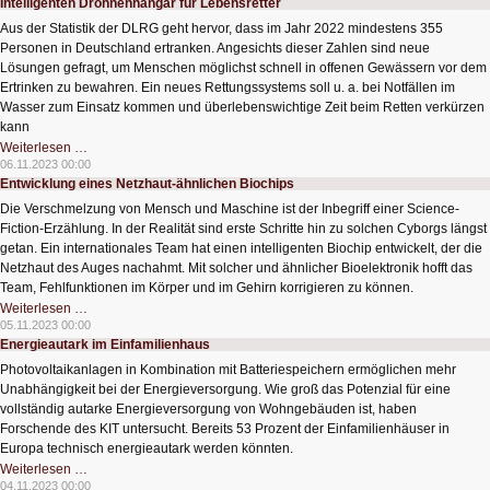
Intelligenten Drohnenhangar für Lebensretter
Aus der Statistik der DLRG geht hervor, dass im Jahr 2022 mindestens 355
Personen in Deutschland ertranken. Angesichts dieser Zahlen sind neue
Lösungen gefragt, um Menschen möglichst schnell in offenen Gewässern vor dem
Ertrinken zu bewahren. Ein neues Rettungssystems soll u. a. bei Notfällen im
Wasser zum Einsatz kommen und überlebenswichtige Zeit beim Retten verkürzen
kann
Intelligenten
Weiterlesen …
Drohnenhangar
06.11.2023 00:00
für
Entwicklung eines Netzhaut-ähnlichen Biochips
Lebensretter
Die Verschmelzung von Mensch und Maschine ist der Inbegriff einer Science-
Fiction-Erzählung. In der Realität sind erste Schritte hin zu solchen Cyborgs längst
getan. Ein internationales Team hat einen intelligenten Biochip entwickelt, der die
Netzhaut des Auges nachahmt. Mit solcher und ähnlicher Bioelektronik hofft das
Team, Fehlfunktionen im Körper und im Gehirn korrigieren zu können.
Entwicklung
Weiterlesen …
eines
05.11.2023 00:00
Netzhaut-
Energieautark im Einfamilienhaus
ähnlichen
Biochips
Photovoltaikanlagen in Kombination mit Batteriespeichern ermöglichen mehr
Unabhängigkeit bei der Energieversorgung. Wie groß das Potenzial für eine
vollständig autarke Energieversorgung von Wohngebäuden ist, haben
Forschende des KIT untersucht. Bereits 53 Prozent der Einfamilienhäuser in
Europa technisch energieautark werden könnten.
Energieautark
Weiterlesen …
im
04.11.2023 00:00