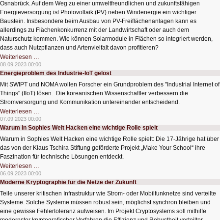
Osnabrück. Auf dem Weg zu einer umweltfreundlichen und zukunftsfähigen
vor
Deepfakes
Energieversorgung ist Photovoltaik (PV) neben Windenergie ein wichtiger
Baustein. Insbesondere beim Ausbau von PV-Freiflächenanlagen kann es
allerdings zu Flächenkonkurrenz mit der Landwirtschaft oder auch dem
Naturschutz kommen. Wie können Solarmodule in Flächen so integriert werden,
dass auch Nutzpflanzen und Artenvielfalt davon profitieren?
Solarmodule
Weiterlesen …
in
08.09.2023 00:00
Flächen
Energieproblem des Industrie-IoT gelöst
integrieren
Mit SWIPT und NOMA wollen Forscher ein Grundproblem des "Industrial Internet of
Things" (IIoT) lösen. Die koreanischen Wissenschaftler verbessern die
Stromversorgung und Kommunikation untereinander entscheidend.
Energieproblem
Weiterlesen …
des
07.09.2023 00:00
Industrie-
Warum in Sophies Welt Hacken eine wichtige Rolle spielt
IoT
gelöst
Warum in Sophies Welt Hacken eine wichtige Rolle spielt: Die 17-Jährige hat über
das von der Klaus Tschira Stiftung geförderte Projekt „Make Your School“ ihre
Faszination für technische Lösungen entdeckt.
Warum
Weiterlesen …
in
06.09.2023 00:00
Sophies
Moderne Kryptographie für die Netze der Zukunft
Welt
Hacken
Teile unserer kritischen Infrastruktur wie Strom- oder Mobilfunknetze sind verteilte
eine
wichtige
Systeme. Solche Systeme müssen robust sein, möglichst synchron bleiben und
Rolle
eine gewisse Fehlertoleranz aufweisen. Im Projekt Cryptosystems soll mithilfe
spielt