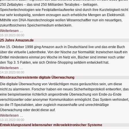
250 Zettabytes – das sind 250 Milliarden Terabytes – betragen.
Speichertechnologien wie Festplattenlaufwerke sind durch ihre Kurzlebigkeit nicht
nur sehr kostspielig, sondern erzeugen auch erhebliche Mengen an Elektromüll.
Mithilfe von DNA-Nanotechnologie wollen Wissenschaftler nun ein neuartiges,
zukunftssicheres Speichermedium entwickeln.
Mit
Weiterlesen …
DNA
15.10.2023 00:00
zur
25 Jahre Amazon.de
nachhaltigen
Datenspeicherung
Am 15. Oktober 1998 ging Amazon auch in Deutschland live und das erste Buch
über die virtuelle Ladentheke. Von der Nische zur Normalität: Inzwischen kauft ein
Drittel mindestens einmal pro Woche im Netz ein, Bücher sind immer noch unter
den Top 3. 5 Fakten, wie sich Online-Shopping seitdem entwickelt hat.
25
Weiterlesen …
Jahre
14.10.2023 00:00
Amazon.de
Missbrauchsresistente digitale Überwachung
Die digitale Überwachung von Verdächtigen muss geräuschlos sein, um diese
nicht zu alarmieren. Forscher haben ein neues Sicherheitsprotokoll entworfen, das
eine beispielsweise richterlich angeordnete Überwachung von Ende-zu-Ende
verschlüsselter oder anonymer Kommunikation ermöglicht. Das System verhindert,
so die IT-Spezialisten, aber zugleich massenhafte und unrechtmäßige
Überwachung oder deckt diese auf.
Missbrauchsresistente
Weiterlesen …
digitale
13.10.2023 00:00
Überwachung
Entwicklungsstand lebensnaher mikroelektronischer Systeme