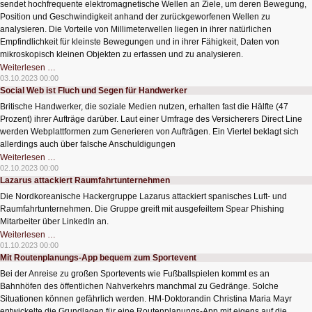
Spektrometer
sendet hochfrequente elektromagnetische Wellen an Ziele, um deren Bewegung,
Position und Geschwindigkeit anhand der zurückgeworfenen Wellen zu
analysieren. Die Vorteile von Millimeterwellen liegen in ihrer natürlichen
Empfindlichkeit für kleinste Bewegungen und in ihrer Fähigkeit, Daten von
mikroskopisch kleinen Objekten zu erfassen und zu analysieren.
Radarsensor
Weiterlesen …
erkennt
03.10.2023 00:00
durstige
Social Web ist Fluch und Segen für Handwerker
Pflanzen
Britische Handwerker, die soziale Medien nutzen, erhalten fast die Hälfte (47
Prozent) ihrer Aufträge darüber. Laut einer Umfrage des Versicherers Direct Line
werden Webplattformen zum Generieren von Aufträgen. Ein Viertel beklagt sich
allerdings auch über falsche Anschuldigungen
Social
Weiterlesen …
Web
02.10.2023 00:00
ist
Lazarus attackiert Raumfahrtunternehmen
Fluch
und
Die Nordkoreanische Hackergruppe Lazarus attackiert spanisches Luft- und
Segen
für
Raumfahrtunternehmen. Die Gruppe greift mit ausgefeiltem Spear Phishing
Handwerker
Mitarbeiter über LinkedIn an.
Lazarus
Weiterlesen …
attackiert
01.10.2023 00:00
Raumfahrtunternehmen
Mit Routenplanungs-App bequem zum Sportevent
Bei der Anreise zu großen Sportevents wie Fußballspielen kommt es an
Bahnhöfen des öffentlichen Nahverkehrs manchmal zu Gedränge. Solche
Situationen können gefährlich werden. HM-Doktorandin Christina Maria Mayr
entwickelte die Grundlagen für eine Routenplanungs-App mit eigens auf die