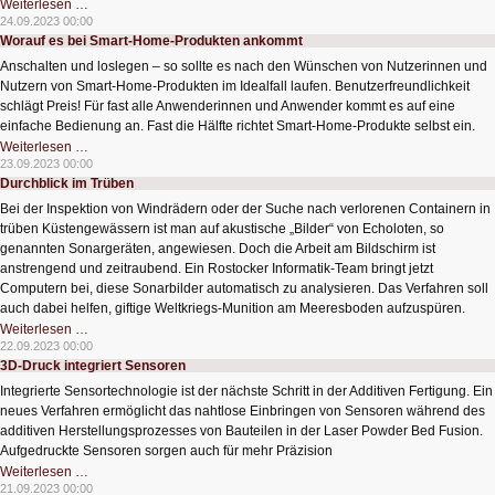
Mirkofon-
Weiterlesen …
Roboter
24.09.2023 00:00
lösen
Worauf es bei Smart-Home-Produkten ankommt
Stimmengewirr
auf
Anschalten und loslegen – so sollte es nach den Wünschen von Nutzerinnen und
Nutzern von Smart-Home-Produkten im Idealfall laufen. Benutzerfreundlichkeit
schlägt Preis! Für fast alle Anwenderinnen und Anwender kommt es auf eine
einfache Bedienung an. Fast die Hälfte richtet Smart-Home-Produkte selbst ein.
Worauf
Weiterlesen …
es
23.09.2023 00:00
bei
Durchblick im Trüben
Smart-
Home-
Bei der Inspektion von Windrädern oder der Suche nach verlorenen Containern in
Produkten
ankommt
trüben Küstengewässern ist man auf akustische „Bilder“ von Echoloten, so
genannten Sonargeräten, angewiesen. Doch die Arbeit am Bildschirm ist
anstrengend und zeitraubend. Ein Rostocker Informatik-Team bringt jetzt
Computern bei, diese Sonarbilder automatisch zu analysieren. Das Verfahren soll
auch dabei helfen, giftige Weltkriegs-Munition am Meeresboden aufzuspüren.
Durchblick
Weiterlesen …
im
22.09.2023 00:00
Trüben
3D-Druck integriert Sensoren
Integrierte Sensortechnologie ist der nächste Schritt in der Additiven Fertigung. Ein
neues Verfahren ermöglicht das nahtlose Einbringen von Sensoren während des
additiven Herstellungsprozesses von Bauteilen in der Laser Powder Bed Fusion.
Aufgedruckte Sensoren sorgen auch für mehr Präzision
3D-
Weiterlesen …
Druck
21.09.2023 00:00