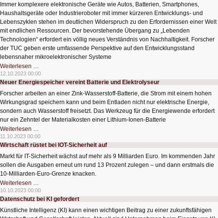
Immer komplexere elektronische Geräte wie Autos, Batterien, Smartphones,
Haushaltsgeräte oder Industrieroboter mit immer kürzeren Entwicklungs- und
Lebenszyklen stehen im deutlichen Widerspruch zu den Erfordernissen einer Welt
mit endlichen Ressourcen. Der bevorstehende Übergang zu „Lebenden
Technologien“ erfordert ein völlig neues Verständnis von Nachhaltigkeit. Forscher
der TUC geben erste umfassende Perspektive auf den Entwicklungsstand
lebensnaher mikroelektronischer Systeme
Entwicklungsstand
Weiterlesen …
lebensnaher
12.10.2023 00:00
mikroelektronischer
Neuer Energiespeicher vereint Batterie und Elektrolyseur
Systeme
Forscher arbeiten an einer Zink-Wasserstoff-Batterie, die Strom mit einem hohen
Wirkungsgrad speichern kann und beim Entladen nicht nur elektrische Energie,
sondern auch Wasserstoff freisetzt. Das Werkzeug für die Energiewende erfordert
nur ein Zehntel der Materialkosten einer Lithium-Ionen-Batterie
Neuer
Weiterlesen …
Energiespeicher
11.10.2023 00:00
vereint
Wirtschaft rüstet bei IOT-Sicherheit auf
Batterie
und
Markt für IT-Sicherheit wächst auf mehr als 9 Milliarden Euro. Im kommenden Jahr
Elektrolyseur
sollen die Ausgaben erneut um rund 13 Prozent zulegen – und dann erstmals die
10-Milliarden-Euro-Grenze knacken.
Wirtschaft
Weiterlesen …
rüstet
10.10.2023 00:00
bei
Datenschutz bei KI gefordert
IOT-
Sicherheit
Künstliche Intelligenz (KI) kann einen wichtigen Beitrag zu einer zukunftsfähigen
auf