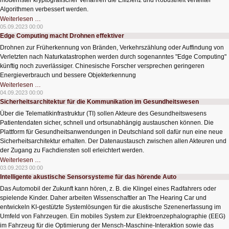
modernster kryptografischer Verfahren die Effizienz und Robustheit verteilter
Algorithmen verbessert werden.
Moderne
Weiterlesen …
Kryptographie
05.09.2023 00:00
für
Edge Computing macht Drohnen effektiver
die
Netze
Drohnen zur Früherkennung von Bränden, Verkehrszählung oder Auffindung von
der
Zukunft
Verletzten nach Naturkatastrophen werden durch sogenanntes "Edge Computing"
künftig noch zuverlässiger. Chinesische Forscher versprechen geringeren
Energieverbrauch und bessere Objekterkennung
Edge
Weiterlesen …
Computing
04.09.2023 00:00
macht
Sicherheitsarchitektur für die Kommunikation im Gesundheitswesen
Drohnen
effektiver
Über die Telematikinfrastruktur (TI) sollen Akteure des Gesundheitswesens
Patientendaten sicher, schnell und ortsunabhängig austauschen können. Die
Plattform für Gesundheitsanwendungen in Deutschland soll dafür nun eine neue
Sicherheitsarchitektur erhalten. Der Datenaustausch zwischen allen Akteuren und
der Zugang zu Fachdiensten soll erleichtert werden.
Sicherheitsarchitektur
Weiterlesen …
für
03.09.2023 00:00
die
Intelligente akustische Sensorsysteme für das hörende Auto
Kommunikation
im
Das Automobil der Zukunft kann hören, z. B. die Klingel eines Radfahrers oder
Gesundheitswesen
spielende Kinder. Daher arbeiten Wissenschaftler an The Hearing Car und
entwickeln KI-gestützte Systemlösungen für die akustische Szenenerfassung im
Umfeld von Fahrzeugen. Ein mobiles System zur Elektroenzephalographie (EEG)
im Fahrzeug für die Optimierung der Mensch-Maschine-Interaktion sowie das