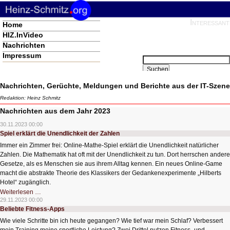
Interessant
Navigation
Home
überspringen
HIZ.InVideo
Nachrichten
Impressum
Suchbegriffe
Suchen
Nachrichten, Gerüchte, Meldungen und Berichte aus der IT-Szene
Redaktion: Heinz Schmitz
Nachrichten aus dem Jahr 2023
30.11.2023 00:00
Spiel erklärt die Unendlichkeit der Zahlen
Immer ein Zimmer frei: Online-Mathe-Spiel erklärt die Unendlichkeit natürlicher
Zahlen. Die Mathematik hat oft mit der Unendlichkeit zu tun. Dort herrschen andere
Gesetze, als es Menschen sie aus ihrem Alltag kennen. Ein neues Online-Game
macht die abstrakte Theorie des Klassikers der Gedankenexperimente „Hilberts
Hotel“ zugänglich.
Spiel
Weiterlesen …
erklärt
29.11.2023 00:00
die
Beliebte Fitness-Apps
Unendlichkeit
der
Wie viele Schritte bin ich heute gegangen? Wie tief war mein Schlaf? Verbessert
Zahlen