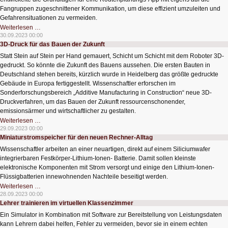
Fangruppen zugeschnittener Kommunikation, um diese effizient umzuleiten und
Gefahrensituationen zu vermeiden.
Mit
Weiterlesen …
Routenplanungs-
30.09.2023 00:00
App
3D-Druck für das Bauen der Zukunft
bequem
zum
Statt Stein auf Stein per Hand gemauert, Schicht um Schicht mit dem Roboter 3D-
Sportevent
gedruckt. So könnte die Zukunft des Bauens aussehen. Die ersten Bauten in
Deutschland stehen bereits, kürzlich wurde in Heidelberg das größte gedruckte
Gebäude in Europa fertiggestellt. Wissenschaftler erforschen im
Sonderforschungsbereich „Additive Manufacturing in Construction“ neue 3D-
Druckverfahren, um das Bauen der Zukunft ressourcenschonender,
emissionsärmer und wirtschaftlicher zu gestalten.
3D-
Weiterlesen …
Druck
29.09.2023 00:00
für
Miniaturstromspeicher für den neuen Rechner-Alltag
das
Bauen
Wissenschaftler arbeiten an einer neuartigen, direkt auf einem Siliciumwafer
der
Zukunft
integrierbaren Festkörper-Lithium-Ionen- Batterie. Damit sollen kleinste
elektronische Komponenten mit Strom versorgt und einige den Lithium-Ionen-
Flüssigbatterien innewohnenden Nachteile beseitigt werden.
Miniaturstromspeicher
Weiterlesen …
für
28.09.2023 00:00
den
Lehrer trainieren im virtuellen Klassenzimmer
neuen
Rechner-
Ein Simulator in Kombination mit Software zur Bereitstellung von Leistungsdaten
Alltag
kann Lehrern dabei helfen, Fehler zu vermeiden, bevor sie in einem echten