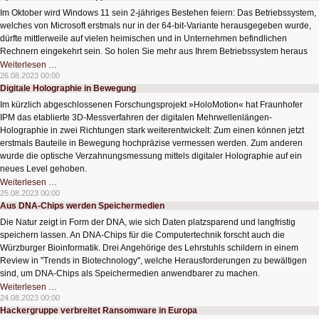
Im Oktober wird Windows 11 sein 2-jähriges Bestehen feiern: Das Betriebssystem,
welches von Microsoft erstmals nur in der 64-bit-Variante herausgegeben wurde,
dürfte mittlerweile auf vielen heimischen und in Unternehmen befindlichen
Rechnern eingekehrt sein. So holen Sie mehr aus Ihrem Betriebssystem heraus
Spezielle
Weiterlesen …
Windows
26.08.2023 00:00
11
Digitale Holographie in Bewegung
Tipps
Im kürzlich abgeschlossenen Forschungsprojekt »HoloMotion« hat Fraunhofer
IPM das etablierte 3D-Messverfahren der digitalen Mehrwellenlängen-
Holographie in zwei Richtungen stark weiterentwickelt: Zum einen können jetzt
erstmals Bauteile in Bewegung hochpräzise vermessen werden. Zum anderen
wurde die optische Verzahnungsmessung mittels digitaler Holographie auf ein
neues Level gehoben.
Digitale
Weiterlesen …
Holographie
25.08.2023 00:00
in
Aus DNA-Chips werden Speichermedien
Bewegung
Die Natur zeigt in Form der DNA, wie sich Daten platzsparend und langfristig
speichern lassen. An DNA-Chips für die Computertechnik forscht auch die
Würzburger Bioinformatik. Drei Angehörige des Lehrstuhls schildern in einem
Review in "Trends in Biotechnology", welche Herausforderungen zu bewältigen
sind, um DNA-Chips als Speichermedien anwendbarer zu machen.
Aus
Weiterlesen …
DNA-
24.08.2023 00:00
Chips
Hackergruppe verbreitet Ransomware in Europa
werden