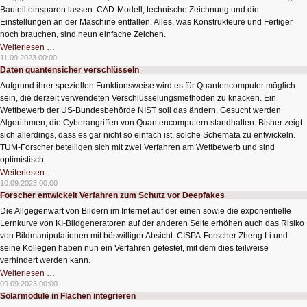
Bauteil einsparen lassen. CAD-Modell, technische Zeichnung und die
Einstellungen an der Maschine entfallen. Alles, was Konstrukteure und Fertiger
noch brauchen, sind neun einfache Zeichen.
Eine
Weiterlesen …
Abkürzung
11.09.2023 00:00
zum
Daten quantensicher verschlüsseln
fertigen
Bauteil
Aufgrund ihrer speziellen Funktionsweise wird es für Quantencomputer möglich
sein, die derzeit verwendeten Verschlüsselungsmethoden zu knacken. Ein
Wettbewerb der US-Bundesbehörde NIST soll das ändern. Gesucht werden
Algorithmen, die Cyberangriffen von Quantencomputern standhalten. Bisher zeigt
sich allerdings, dass es gar nicht so einfach ist, solche Schemata zu entwickeln.
TUM-Forscher beteiligen sich mit zwei Verfahren am Wettbewerb und sind
optimistisch.
Daten
Weiterlesen …
quantensicher
10.09.2023 00:00
verschlüsseln
Forscher entwickelt Verfahren zum Schutz vor Deepfakes
Die Allgegenwart von Bildern im Internet auf der einen sowie die exponentielle
Lernkurve von KI-Bildgeneratoren auf der anderen Seite erhöhen auch das Risiko
von Bildmanipulationen mit böswilliger Absicht. CISPA-Forscher Zheng Li und
seine Kollegen haben nun ein Verfahren getestet, mit dem dies teilweise
verhindert werden kann.
Forscher
Weiterlesen …
entwickelt
09.09.2023 00:00
Verfahren
Solarmodule in Flächen integrieren
zum
Schutz