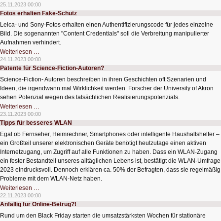
der
25.11.2023 00:00
„Star
Fotos erhalten Fake-Schutz
Wars“-
Wortschatz
Leica- und Sony-Fotos erhalten einen Authentifizierungscode für jedes einzelne
mit
uns
Bild. Die sogenannten "Content Credentials" soll die Verbreitung manipulierter
sein
Aufnahmen verhindert.
Fotos
Weiterlesen …
erhalten
24.11.2023 00:00
Fake-
Patente für Science-Fiction-Autoren?
Schutz
Science-Fiction- Autoren beschreiben in ihren Geschichten oft Szenarien und
Ideen, die irgendwann mal Wirklichkeit werden. Forscher der University of Akron
sehen Potenzial wegen des tatsächlichen Realisierungspotenzials.
Patente
Weiterlesen …
für
23.11.2023 00:00
Science-
Tipps für besseres WLAN
Fiction-
Autoren?
Egal ob Fernseher, Heimrechner, Smartphones oder intelligente Haushaltshelfer –
ein Großteil unserer elektronischen Geräte benötigt heutzutage einen aktiven
Internetzugang, um Zugriff auf alle Funktionen zu haben. Dass ein WLAN-Zugang
ein fester Bestandteil unseres alltäglichen Lebens ist, bestätigt die WLAN-Umfrage
2023 eindrucksvoll. Dennoch erklären ca. 50% der Befragten, dass sie regelmäßig
Probleme mit dem WLAN-Netz haben.
Tipps
Weiterlesen …
für
22.11.2023 00:00
besseres
Anfällig für Online-Betrug?!
WLAN
Rund um den Black Friday starten die umsatzstärksten Wochen für stationäre