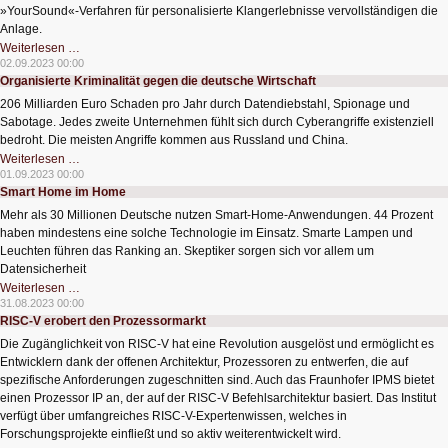
»YourSound«-Verfahren für personalisierte Klangerlebnisse vervollständigen die
Anlage.
Intelligente
Weiterlesen …
akustische
02.09.2023 00:00
Sensorsysteme
Organisierte Kriminalität gegen die deutsche Wirtschaft
für
das
206 Milliarden Euro Schaden pro Jahr durch Datendiebstahl, Spionage und
hörende
Auto
Sabotage. Jedes zweite Unternehmen fühlt sich durch Cyberangriffe existenziell
bedroht. Die meisten Angriffe kommen aus Russland und China.
Organisierte
Weiterlesen …
Kriminalität
01.09.2023 00:00
gegen
Smart Home im Home
die
deutsche
Mehr als 30 Millionen Deutsche nutzen Smart-Home-Anwendungen. 44 Prozent
Wirtschaft
haben mindestens eine solche Technologie im Einsatz. Smarte Lampen und
Leuchten führen das Ranking an. Skeptiker sorgen sich vor allem um
Datensicherheit
Smart
Weiterlesen …
Home
31.08.2023 00:00
im
RISC-V erobert den Prozessormarkt
Home
Die Zugänglichkeit von RISC-V hat eine Revolution ausgelöst und ermöglicht es
Entwicklern dank der offenen Architektur, Prozessoren zu entwerfen, die auf
spezifische Anforderungen zugeschnitten sind. Auch das Fraunhofer IPMS bietet
einen Prozessor IP an, der auf der RISC-V Befehlsarchitektur basiert. Das Institut
verfügt über umfangreiches RISC-V-Expertenwissen, welches in
Forschungsprojekte einfließt und so aktiv weiterentwickelt wird.