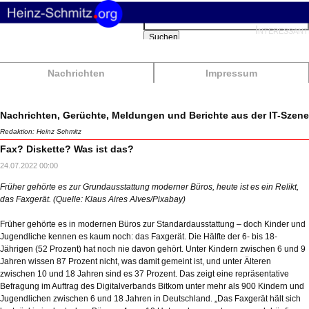
Suchbegriffe
Interessant
Suchen
Nachrichten
Impressum
Nachrichten, Gerüchte, Meldungen und Berichte aus der IT-Szene
Redaktion: Heinz Schmitz
Fax? Diskette? Was ist das?
24.07.2022 00:00
Früher gehörte es zur Grundausstattung moderner Büros, heute ist es ein Relikt,
das Faxgerät. (Quelle: Klaus Aires Alves/Pixabay)
Früher gehörte es in modernen Büros zur Standardausstattung – doch Kinder und
Jugendliche kennen es kaum noch: das Faxgerät. Die Hälfte der 6- bis 18-
Jährigen (52 Prozent) hat noch nie davon gehört. Unter Kindern zwischen 6 und 9
Jahren wissen 87 Prozent nicht, was damit gemeint ist, und unter Älteren
zwischen 10 und 18 Jahren sind es 37 Prozent. Das zeigt eine repräsentative
Befragung im Auftrag des Digitalverbands Bitkom unter mehr als 900 Kindern und
Jugendlichen zwischen 6 und 18 Jahren in Deutschland. „Das Faxgerät hält sich