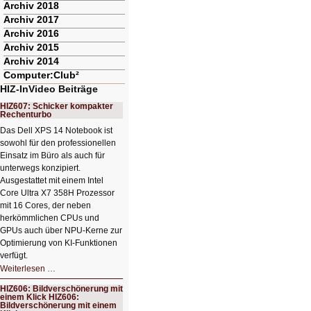
Archiv 2018
Archiv 2017
Archiv 2016
Archiv 2015
Archiv 2014
Computer:Club²
HIZ-InVideo Beiträge
HIZ607: Schicker kompakter
Rechenturbo
Das Dell XPS 14 Notebook ist
sowohl für den professionellen
Einsatz im Büro als auch für
unterwegs konzipiert.
Ausgestattet mit einem Intel
Core Ultra X7 358H Prozessor
mit 16 Cores, der neben
herkömmlichen CPUs und
GPUs auch über NPU-Kerne zur
Optimierung von KI-Funktionen
verfügt.
HIZ607:
Weiterlesen …
Schicker
kompakter
HIZ606: Bildverschönerung mit
Rechenturbo
einem Klick HIZ606:
Bildverschönerung mit einem