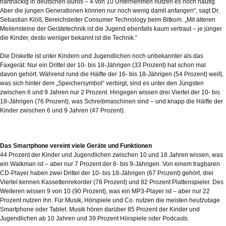
hartnäckig in deutschen Büros – 4 von 10 Unternehmen nutzen es noch häufig.
Aber die jungen Generationen können nur noch wenig damit anfangen“, sagt Dr.
Sebastian Klöß, Bereichsleiter Consumer Technology beim Bitkom. „Mit älteren
Meilensteine der Gerätetechnik ist die Jugend ebenfalls kaum vertraut – je jünger
die Kinder, desto weniger bekannt ist die Technik.“
Die Diskette ist unter Kindern und Jugendlichen noch unbekannter als das
Faxgerät: Nur ein Drittel der 10- bis 18-Jährigen (33 Prozent) hat schon mal
davon gehört. Während rund die Hälfte der 16- bis 18-Jährigen (54 Prozent) weiß,
was sich hinter dem „Speichersymbol“ verbirgt, sind es unter den Jüngsten
zwischen 6 und 9 Jahren nur 2 Prozent. Hingegen wissen drei Viertel der 10- bis
18-Jährigen (76 Prozent), was Schreibmaschinen sind – und knapp die Hälfte der
Kinder zwischen 6 und 9 Jahren (47 Prozent).
Das Smartphone vereint viele Geräte und Funktionen
44 Prozent der Kinder und Jugendlichen zwischen 10 und 18 Jahren wissen, was
ein Walkman ist – aber nur 7 Prozent der 6- bis 9-Jährigen. Von einem tragbaren
CD-Player haben zwei Drittel der 10- bis 18-Jährigen (67 Prozent) gehört, drei
Viertel kennen Kassettenrekorder (76 Prozent) und 82 Prozent Plattenspieler. Des
Weiteren wissen 9 von 10 (90 Prozent), was ein MP3-Player ist – aber nur 22
Prozent nutzen ihn. Für Musik, Hörspiele und Co. nutzen die meisten heutzutage
Smartphone oder Tablet. Musik hören darüber 85 Prozent der Kinder und
Jugendlichen ab 10 Jahren und 39 Prozent Hörspiele oder Podcasts.