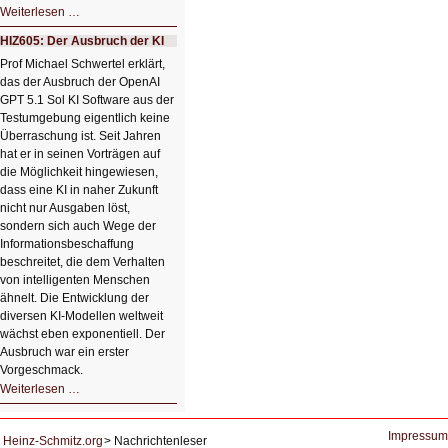
HIZ606:
Weiterlesen …
Bildverschönerung
mit
HIZ605: Der Ausbruch der KI
einem
Klick
Prof Michael Schwertel erklärt,
HIZ606:
das der Ausbruch der OpenAI
Bildverschönerung
mit
GPT 5.1 Sol KI Software aus der
einem
Testumgebung eigentlich keine
Klick
Überraschung ist. Seit Jahren
hat er in seinen Vorträgen auf
die Möglichkeit hingewiesen,
dass eine KI in naher Zukunft
nicht nur Ausgaben löst,
sondern sich auch Wege der
Informationsbeschaffung
beschreitet, die dem Verhalten
von intelligenten Menschen
ähnelt. Die Entwicklung der
diversen KI-Modellen weltweit
wächst eben exponentiell. Der
Ausbruch war ein erster
Vorgeschmack.
HIZ605:
Weiterlesen …
Der
Ausbruch
der
KI
Impressum
Heinz-Schmitz.org
Nachrichtenleser