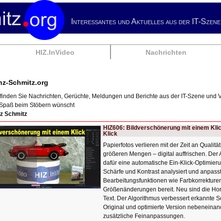
Interessantes und Aktuelles aus der IT-Szene
HIZ.InVideo
Nachrichten
nz-Schmitz.org
 finden Sie Nachrichten, Gerüchte, Meldungen und Berichte aus der IT-Szene und 
 Spaß beim Stöbern wünscht
z Schmitz
HIZ606: Bildverschönerung mit einem Kli
Klick
Papierfotos verlieren mit der Zeit an Qualitä
größeren Mengen – digital auffrischen. Der
dafür eine automatische Ein-Klick-Optimieru
Schärfe und Kontrast analysiert und anpass
Bearbeitungsfunktionen wie Farbkorrekture
Größenänderungen bereit. Neu sind die Ho
Text. Der Algorithmus verbessert erkannte S
Original und optimierte Version nebeneina
zusätzliche Feinanpassungen.