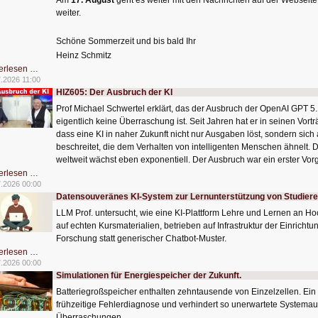
Am
17. August
geht es weiter mit den Nachrichten auf der Webseite.
weiter.
Schöne Sommerzeit und bis bald Ihr
Heinz Schmitz
Nicht
erlesen …
so
.2026 11:00
kleine
HIZ605: Der Ausbruch der KI
Sommerpause
😊
Prof Michael Schwertel erklärt, das der Ausbruch der OpenAI GPT 5
eigentlich keine Überraschung ist. Seit Jahren hat er in seinen Vort
dass eine KI in naher Zukunft nicht nur Ausgaben löst, sondern sic
beschreitet, die dem Verhalten von intelligenten Menschen ähnelt. 
weltweit wächst eben exponentiell. Der Ausbruch war ein erster Vo
HIZ605:
erlesen …
Der
7.2026 00:00
Ausbruch
Datensouveränes KI-System zur Lernunterstützung von Studier
der
KI
LLM Prof. untersucht, wie eine KI‑Plattform Lehre und Lernen an H
auf echten Kursmaterialien, betrieben auf Infrastruktur der Einrichtu
Forschung statt generischer Chatbot‑Muster.
Datensouveränes
erlesen …
KI-
7.2026 00:00
System
Simulationen für Energiespeicher der Zukunft.
zur
Lernunterstützung
Batteriegroßspeicher enthalten zehntausende von Einzelzellen. Ei
von
Studierenden
frühzeitige Fehlerdiagnose und verhindert so unerwartete Systemausfä
Überraschungen.