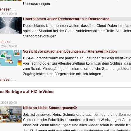
Überraschungen.
Simulationen
erlesen …
für
7.2026 00:00
Energiespeicher
Unternehmen wollen Rechenzentren in Deutschland
der
Zukunft.
Deutschlands Unternehmen wollen, dass ihre Cloud-Daten im Inland
spielt der Standort bei der Cloud-Anbieterwahl eine Rolle. Alle U
Standort bevorzugen.
Unternehmen
erlesen …
wollen
7.2026 00:00
Rechenzentren
Vorsicht vor pauschalen Lösungen zur Altersverifikation
in
Deutschland
CISPA-Forscher warnt vor pauschalen Lösungen zur Altersverifikati
von Technologien zur Altersfeststellung kommt zu dem Schluss, dass 
zum Schutz Minderjähriger im Internet erhebliche Spannungsfelder i
Zugänglichkeit und Bürgerrechte mit sich bringen.
Vorsicht
erlesen …
vor
pauschalen
Lösungen
eo-Beiträge auf HIZ.InVideo
zur
Altersverifikation
7.2026 00:00
Nicht so kleine Sommerpause😊
Jetzt ist es soweit, Heinz-Schmitz.org braucht dringend eine Sommer
Computer oder Schreibtisch, sondern mit echten Werkzeugen. Anst
eben Zeit. Wenn alles gut geht und alles wieder schön ist, melde ich