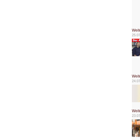
Weit
25.07
Weit
24.0
Weit
23.0