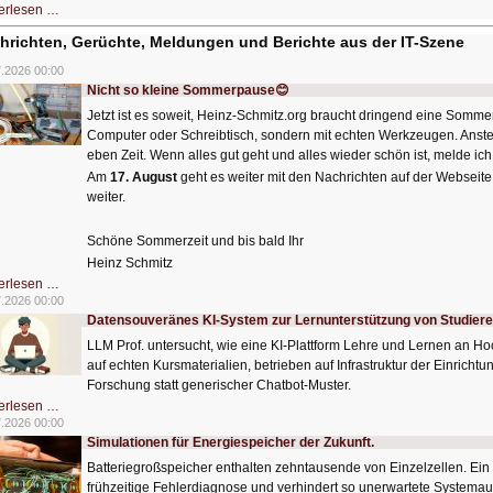
HIZ606:
erlesen …
Bildverschönerung
mit
hrichten, Gerüchte, Meldungen und Berichte aus der IT-Szene
einem
Klick
7.2026 00:00
HIZ606:
Bildverschönerung
Nicht so kleine Sommerpause😊
mit
einem
Jetzt ist es soweit, Heinz-Schmitz.org braucht dringend eine Sommer
Klick
Computer oder Schreibtisch, sondern mit echten Werkzeugen. Anst
eben Zeit. Wenn alles gut geht und alles wieder schön ist, melde ich
Am
17. August
geht es weiter mit den Nachrichten auf der Webseite.
weiter.
Schöne Sommerzeit und bis bald Ihr
Heinz Schmitz
Nicht
erlesen …
so
7.2026 00:00
kleine
Datensouveränes KI-System zur Lernunterstützung von Studier
Sommerpause
😊
LLM Prof. untersucht, wie eine KI‑Plattform Lehre und Lernen an H
auf echten Kursmaterialien, betrieben auf Infrastruktur der Einrichtu
Forschung statt generischer Chatbot‑Muster.
Datensouveränes
erlesen …
KI-
7.2026 00:00
System
Simulationen für Energiespeicher der Zukunft.
zur
Lernunterstützung
Batteriegroßspeicher enthalten zehntausende von Einzelzellen. Ei
von
Studierenden
frühzeitige Fehlerdiagnose und verhindert so unerwartete Systemausfä