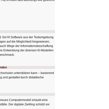
 HIZ.InVideo läuft allerdings wie gewohnt
.1 Sol KI Software aus der Testumgebung
rägen auf die Möglichkeit hingewiesen,
h auch Wege der Informationsbeschaffung
Die Entwicklung der diversen KI-Modellen
rgeschmack.
enden
ochschulen unterstützen kann – basierend
ng und gestaltet durch didaktische
n neues Computermodell erlaubt eine
lle. Der digitale Zwilling schützt vor