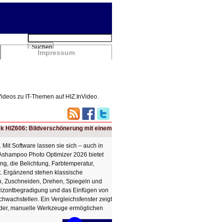
Suchbegriffe
Suchen
Impressum
Videos zu IT-Themen auf HIZ.InVideo.
ck HIZ606: Bildverschönerung mit einem
t. Mit Software lassen sie sich – auch in
 Ashampoo Photo Optimizer 2026 bietet
ng, die Belichtung, Farbtemperatur,
t. Ergänzend stehen klassische
n, Zuschneiden, Drehen, Spiegeln und
rizontbegradigung und das Einfügen von
chwachstellen. Ein Vergleichsfenster zeigt
nder, manuelle Werkzeuge ermöglichen