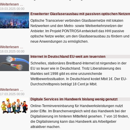
Smartes
Weiterlesen …
Energiemanagement
19.03.2025 00:00
für
Erweiterter Glasfaserausbau mit passiven optischen Netzen
zu
Hause
Optische Transceiver verbinden Glasfasernetze mit lokalen
Netzwerken und den Metro- sowie Weitverkehrsnetzen der
Anbieter. Im Projekt PONTROSA entwickelt das HHI passive
optische Netze weiter, um den Glasfaserausbau zu fördern und
neue Anwendungen zu ermöglichen.
Erweiterter
Weiterlesen …
Glasfaserausbau
18.03.2025 00:00
mit
Internet in Deutschland EU-weit am teuersten
passiven
optischen
Schnelles, stationäres Breitband-Internet ist nirgendwo in der
Netzen
EU so teuer wie in Deutschland. Trotz Liberalisierung des
Marktes seit 1998 gibt es eine unzureichende
Wettbewerbssituation. In Deutschland kostet Mbit 1€. Der EU-
Durchschnittspreis beträgt 18 Cent je Mbit.
Internet
Weiterlesen …
in
17.03.2025 00:00
Deutschland
Digitale Services im Handwerk bislang wenig genutzt
EU-
weit
Online-Terminvereinbarung für Handwerksleistungen nutzt
am
teuersten
jeder Elfte. Im Branchenvergleich wird das Handwerk bei der
Digitalisierung im hinteren Mittelfeld gesehen. 7 von 10 finden,
die Digitalisierung kann das Handwerk als Arbeitgeber
attraktiver machen.