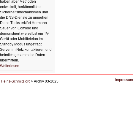
haben aber Methoden
entwickelt, herkömmliche
Sicherheitsmechanismen und
die DNS-Dienste zu umgehen.
Diese Tricks erklärt Hermann
Sauer von Comidio und
demonstriert wie selbst ein TV-
Gerät oder Mobiltelefon im
Standby Modus ungefragt
Server im Netz kontaktieren und
heimlich gesammelte Daten
übermitteln.
HIZ604:
Weiterlesen …
DNS
und
Datenschutz
Impressum
Heinz-Schmitz.org
Archiv 03-2025