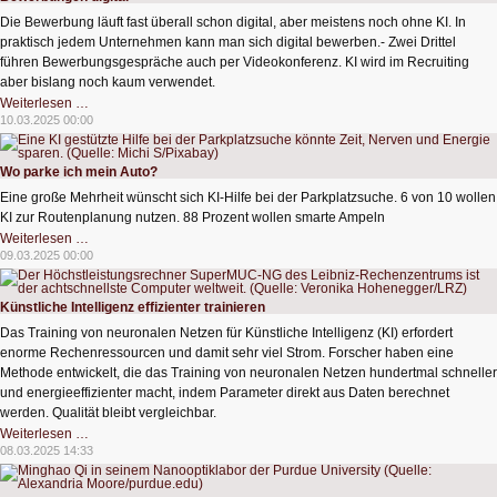
Mensch
Die Bewerbung läuft fast überall schon digital, aber meistens noch ohne KI. In
praktisch jedem Unternehmen kann man sich digital bewerben.- Zwei Drittel
führen Bewerbungsgespräche auch per Videokonferenz. KI wird im Recruiting
aber bislang noch kaum verwendet.
Bewerbungen
Weiterlesen …
digital
10.03.2025 00:00
Wo parke ich mein Auto?
Eine große Mehrheit wünscht sich KI-Hilfe bei der Parkplatzsuche. 6 von 10 wollen
KI zur Routenplanung nutzen. 88 Prozent wollen smarte Ampeln
Wo
Weiterlesen …
parke
09.03.2025 00:00
ich
mein
Auto?
Künstliche Intelligenz effizienter trainieren
Das Training von neuronalen Netzen für Künstliche Intelligenz (KI) erfordert
enorme Rechenressourcen und damit sehr viel Strom. Forscher haben eine
Methode entwickelt, die das Training von neuronalen Netzen hundertmal schneller
und energieeffizienter macht, indem Parameter direkt aus Daten berechnet
werden. Qualität bleibt vergleichbar.
Künstliche
Weiterlesen …
Intelligenz
08.03.2025 14:33
effizienter
trainieren