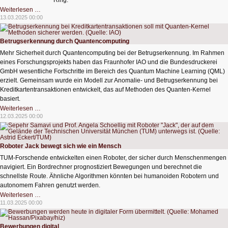
Ring.
Mathe?
Weiterlesen …
Ist
13.03.2025 00:00
doch
cool!
Betrugserkennung durch Quantencomputing
Mehr Sicherheit durch Quantencomputing bei der Betrugserkennung. Im Rahmen
eines Forschungsprojekts haben das Fraunhofer IAO und die Bundesdruckerei
GmbH wesentliche Fortschritte im Bereich des Quantum Machine Learning (QML)
erzielt. Gemeinsam wurde ein Modell zur Anomalie- und Betrugserkennung bei
Kreditkartentransaktionen entwickelt, das auf Methoden des Quanten-Kernel
basiert.
Betrugserkennung
Weiterlesen …
durch
12.03.2025 00:00
Quantencomputing
Roboter Jack bewegt sich wie ein Mensch
TUM-Forschende entwickelten einen Roboter, der sicher durch Menschenmengen
navigiert. Ein Bordrechner prognostiziert Bewegungen und berechnet die
schnellste Route. Ähnliche Algorithmen könnten bei humanoiden Robotern und
autonomem Fahren genutzt werden.
Roboter
Weiterlesen …
Jack
11.03.2025 00:00
bewegt
sich
wie
ein
Bewerbungen digital