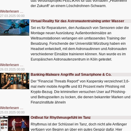
das Verbundprojekt PEELIKAN für das Vorhaben „Feuerwehr
der Zukunft“ an einem Löschdrohnen-Schwarm.
Drohnenschwarm
Weiterlesen …
im
27.03.2025 00:00
Einsatz
Virtual Reality für das Astronautentraining unter Wasser
gegen
Waldbrände
Sei es für Reparaturen, den Austausch von Sensoren oder die
Montage neuer Ausrüstung: Außenbordeinsätze an
Weltraumstationen verlangen ein umfassendes Training der
Besatzung. Forschende der Universität Würzburg haben ein
Headset entwickelt, mit dem Astronautinnen und Astronauten
verschiedener Einsätze trainieren können. Nun wurde es im
Europäischen Astronautenzentrum in Köln getestet.
Virtual
Weiterlesen …
Reality
26.03.2025 00:00
für
Banking-Malware Angriffe auf Smartphone & Co.
das
Astronautentraining
Der "Financial Threats Report" von Kaspersky verzeichnet 3,6-
unter
Wasser
mal mehr mobile Angriffe und 83 Prozent mehr Phishing mit
Krypto-Bezug. Die kriminellen versuchen User auf Phishing-
und Betrugsseiten zu locken, die denen bekannter Marken und
Finanzinstitute ähneln
Banking-
Weiterlesen …
Malware
25.03.2025 00:00
Angriffe
OnBeat für Rhythmusgefühl im Tanz
auf
Smartphone
Rhythmus ist der Schlüssel im Tanz, doch nicht alle Anfänger
&
Co.
verfügen von Beginn an über ein gutes Gespür dafür. Hier