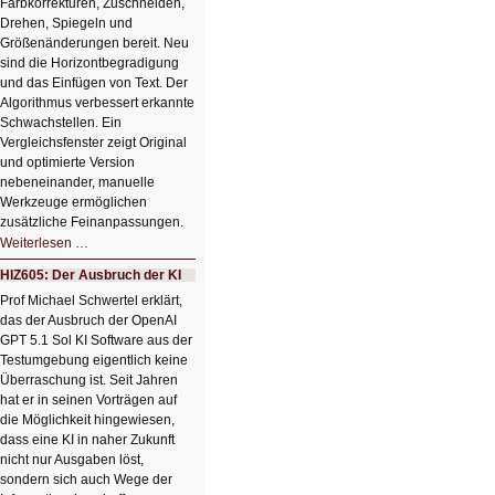
Farbkorrekturen, Zuschneiden,
Drehen, Spiegeln und
Größenänderungen bereit. Neu
sind die Horizontbegradigung
und das Einfügen von Text. Der
Algorithmus verbessert erkannte
Schwachstellen. Ein
Vergleichsfenster zeigt Original
und optimierte Version
nebeneinander, manuelle
Werkzeuge ermöglichen
zusätzliche Feinanpassungen.
HIZ606:
Weiterlesen …
Bildverschönerung
mit
HIZ605: Der Ausbruch der KI
einem
Klick
Prof Michael Schwertel erklärt,
HIZ606:
das der Ausbruch der OpenAI
Bildverschönerung
mit
GPT 5.1 Sol KI Software aus der
einem
Testumgebung eigentlich keine
Klick
Überraschung ist. Seit Jahren
hat er in seinen Vorträgen auf
die Möglichkeit hingewiesen,
dass eine KI in naher Zukunft
nicht nur Ausgaben löst,
sondern sich auch Wege der