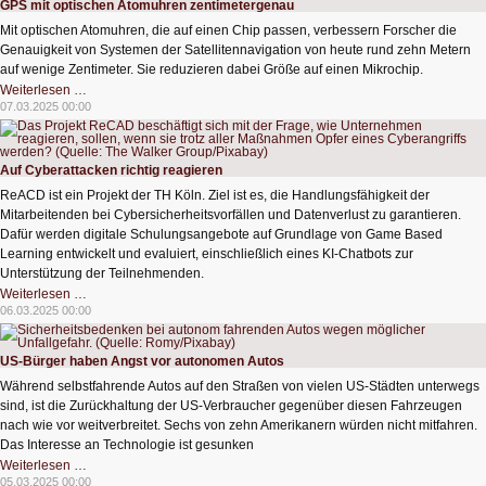
GPS mit optischen Atomuhren zentimetergenau
Mit optischen Atomuhren, die auf einen Chip passen, verbessern Forscher die
Genauigkeit von Systemen der Satellitennavigation von heute rund zehn Metern
auf wenige Zentimeter. Sie reduzieren dabei Größe auf einen Mikrochip.
GPS
Weiterlesen …
mit
07.03.2025 00:00
optischen
Atomuhren
zentimetergenau
Auf Cyberattacken richtig reagieren
ReACD ist ein Projekt der TH Köln. Ziel ist es, die Handlungsfähigkeit der
Mitarbeitenden bei Cybersicherheitsvorfällen und Datenverlust zu garantieren.
Dafür werden digitale Schulungsangebote auf Grundlage von Game Based
Learning entwickelt und evaluiert, einschließlich eines KI-Chatbots zur
Unterstützung der Teilnehmenden.
Auf
Weiterlesen …
Cyberattacken
06.03.2025 00:00
richtig
reagieren
US-Bürger haben Angst vor autonomen Autos
Während selbstfahrende Autos auf den Straßen von vielen US-Städten unterwegs
sind, ist die Zurückhaltung der US-Verbraucher gegenüber diesen Fahrzeugen
nach wie vor weitverbreitet. Sechs von zehn Amerikanern würden nicht mitfahren.
Das Interesse an Technologie ist gesunken
US-
Weiterlesen …
Bürger
05.03.2025 00:00