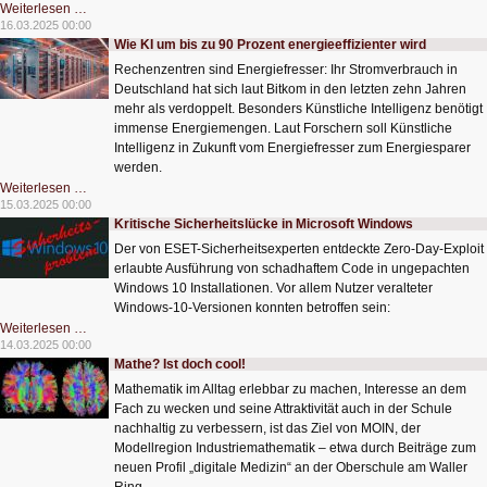
Digitale
Weiterlesen …
Services
16.03.2025 00:00
im
Wie KI um bis zu 90 Prozent energieeffizienter wird
Handwerk
bislang
Rechenzentren sind Energiefresser: Ihr Stromverbrauch in
wenig
genutzt
Deutschland hat sich laut Bitkom in den letzten zehn Jahren
mehr als verdoppelt. Besonders Künstliche Intelligenz benötigt
immense Energiemengen. Laut Forschern soll Künstliche
Intelligenz in Zukunft vom Energiefresser zum Energiesparer
werden.
Wie
Weiterlesen …
KI
15.03.2025 00:00
um
Kritische Sicherheitslücke in Microsoft Windows
bis
zu
Der von ESET-Sicherheitsexperten entdeckte Zero-Day-Exploit
90
Prozent
erlaubte Ausführung von schadhaftem Code in ungepachten
energieeffizienter
Windows 10 Installationen. Vor allem Nutzer veralteter
wird
Windows-10-Versionen konnten betroffen sein:
Kritische
Weiterlesen …
Sicherheitslücke
14.03.2025 00:00
in
Mathe? Ist doch cool!
Microsoft
Windows
Mathematik im Alltag erlebbar zu machen, Interesse an dem
Fach zu wecken und seine Attraktivität auch in der Schule
nachhaltig zu verbessern, ist das Ziel von MOIN, der
Modellregion Industriemathematik – etwa durch Beiträge zum
neuen Profil „digitale Medizin“ an der Oberschule am Waller