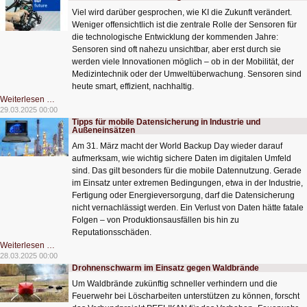
Lisa
Viel wird darüber gesprochen, wie KI die Zukunft verändert.
rettet
Weniger offensichtlich ist die zentrale Rolle der Sensoren für
die technologische Entwicklung der kommenden Jahre:
Sensoren sind oft nahezu unsichtbar, aber erst durch sie
werden viele Innovationen möglich – ob in der Mobilität, der
Medizintechnik oder der Umweltüberwachung. Sensoren sind
heute smart, effizient, nachhaltig.
Sensoren
Weiterlesen …
als
29.03.2025 00:00
Treiber
Tipps für mobile Datensicherung in Industrie und
der
Außeneinsätzen
digitalen
Zukunft
Am 31. März macht der World Backup Day wieder darauf
aufmerksam, wie wichtig sichere Daten im digitalen Umfeld
sind. Das gilt besonders für die mobile Datennutzung. Gerade
im Einsatz unter extremen Bedingungen, etwa in der Industrie,
Fertigung oder Energieversorgung, darf die Datensicherung
nicht vernachlässigt werden. Ein Verlust von Daten hätte fatale
Folgen – von Produktionsausfällen bis hin zu
Reputationsschäden.
Tipps
Weiterlesen …
für
28.03.2025 00:00
mobile
Drohnenschwarm im Einsatz gegen Waldbrände
Datensicherung
in
Um Waldbrände zukünftig schneller verhindern und die
Industrie
und
Feuerwehr bei Löscharbeiten unterstützen zu können, forscht
Außeneinsätzen