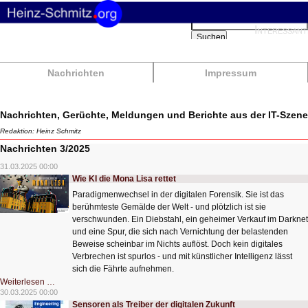
Suchbegriffe
Interessant
Suchen
Nachrichten
Impressum
Nachrichten, Gerüchte, Meldungen und Berichte aus der IT-Szene
Redaktion: Heinz Schmitz
Nachrichten 3/2025
31.03.2025 00:00
Wie KI die Mona Lisa rettet
Paradigmenwechsel in der digitalen Forensik. Sie ist das
berühmteste Gemälde der Welt - und plötzlich ist sie
verschwunden. Ein Diebstahl, ein geheimer Verkauf im Darknet
und eine Spur, die sich nach Vernichtung der belastenden
Beweise scheinbar im Nichts auflöst. Doch kein digitales
Verbrechen ist spurlos - und mit künstlicher Intelligenz lässt
sich die Fährte aufnehmen.
Wie
Weiterlesen …
KI
30.03.2025 00:00
die
Sensoren als Treiber der digitalen Zukunft
Mona