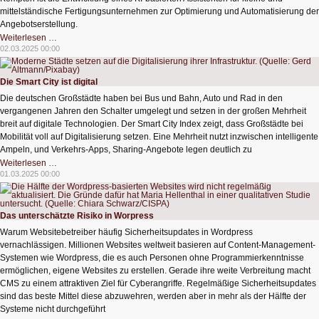
mittelständische Fertigungsunternehmen zur Optimierung und Automatisierung der
Angebotserstellung.
KI
Weiterlesen …
optimiert
02.03.2025 00:00
Angebotserstellung
in
der
Fertigungsindustrie
Die Smart City ist digital
Die deutschen Großstädte haben bei Bus und Bahn, Auto und Rad in den
vergangenen Jahren den Schalter umgelegt und setzen in der großen Mehrheit
breit auf digitale Technologien. Der Smart City Index zeigt, dass Großstädte bei
Mobilität voll auf Digitalisierung setzen. Eine Mehrheit nutzt inzwischen intelligente
Ampeln, und Verkehrs-Apps, Sharing-Angebote legen deutlich zu
Die
Weiterlesen …
Smart
01.03.2025 00:00
City
ist
digital
Das unterschätzte Risiko in Worpress
Warum Websitebetreiber häufig Sicherheitsupdates in Wordpress
vernachlässigen. Millionen Websites weltweit basieren auf Content-Management-
Systemen wie Wordpress, die es auch Personen ohne Programmierkenntnisse
ermöglichen, eigene Websites zu erstellen. Gerade ihre weite Verbreitung macht
CMS zu einem attraktiven Ziel für Cyberangriffe. Regelmäßige Sicherheitsupdates
sind das beste Mittel diese abzuwehren, werden aber in mehr als der Hälfte der
Systeme nicht durchgeführt