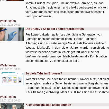
kommt OnBeat ins Spiel: Eine innovative Lern-App, die das
Rhythmusgefühl spielerisch und effektiv verbessert, entwickelt
vom Gründungsteam des Instituts für Trainingswissenschaft
und Sportinformatik
OnBeat
Weiterlesen …
für
24.03.2025 00:00
Rhythmusgefühl
Die »funky« Seite der Festkörperbatterien
im
Tanz
Festkörperbatterien gelten als die nächste Generation von
Batterien nach den herkömmlichen Li-Ionen-Batterien.
Allerdings sind nur sehr wenige Solid State Batteries auf dem
Weg zur Marktreife. In den letzten Jahren wurden verschiedene
vielversprechende Materialien eingeführt, aber eine der
größten Herausforderungen bleibt bestehen: die Kombination
dieser Materialien zu einer stabilen Zelle.
Die
Weiterlesen …
»funky«
23.03.2025 00:00
Seite
Zu viele Tabs im Browser?
der
Festkörperbatterien
Wer mit Laptop, PC oder Tablet Internet-Browser nutzt, hat nicht
selten gleich mehrere Seiten beziehungsweise Registerkarten
– sogenannte Tabs – offen. Die meisten nutzen für gewöhnlich
2 bis 10 Tabs gleichzeitig. Mehr als 50 Tabs sind die Ausnahme
Zu
Weiterlesen …
viele
22.03.2025 00:00
Tabs
KI im Studienalltag angekommen
im
Browser?