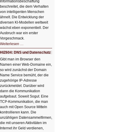
Informationsbeschaffung
beschreitet, die dem Verhalten
von intelligenten Menschen
ähnelt. Die Entwicklung der
diversen KI-Modellen weltweit
wächst eben exponentiell. Der
Ausbruch war ein erster
Vorgeschmack.
HIZ605:
Weiterlesen …
Der
Ausbruch
HIZ604: DNS und Datenschutz
der
KI
Gibt man im Browser den
Namen einer Web-Domaine ein,
so wird zunächst der Domain
Name Service bemüht, der die
zugehörige IP-Adresse
zurückmeldet. Darüber wird
dann die Kommunikation
aufgebaut. Soweit Sogut. Eine
TCP-Kommunikation, die man
auch mit Open Source Mitteln
kontrollieren kann. Die
unzähligen Datensammelfirmen,
die mit unseren Aktivitäten im
Internet ihr Geld verdienen,