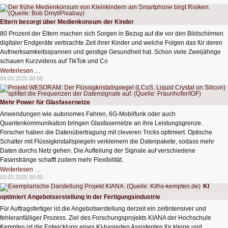
haben
Angst
vor
autonomen
Eltern besorgt über Medienkonsum der Kinder
Autos
80 Prozent der Eltern machen sich Sorgen in Bezug auf die vor den Bildschirmen
digitaler Endgeräte verbrachte Zeit ihrer Kinder und welche Folgen das für deren
Aufmerksamkeitsspannen und geistige Gesundheit hat. Schon viele Zweijährige
schauen Kurzvideos auf TikTok und Co
Eltern
Weiterlesen …
besorgt
04.03.2025 00:00
über
Medienkonsum
der
Kinder
Mehr Power für Glasfasernetze
Anwendungen wie autonomes Fahren, 6G-Mobilfunk oder auch
Quantenkommunikation bringen Glasfasernetze an ihre Leistungsgrenze.
Forscher haben die Datenübertragung mit cleveren Tricks optimiert. Optische
Schalter mit Flüssigkristallspiegeln verkleinern die Datenpakete, sodass mehr
Daten durchs Netz gehen. Die Aufteilung der Signale auf verschiedene
Faserstränge schafft zudem mehr Flexibilität.
Mehr
Weiterlesen …
Power
03.03.2025 00:00
für
KI
Glasfasernetze
optimiert Angebotserstellung in der Fertigungsindustrie
Für Auftragsfertiger ist die Angebotserstellung derzeit ein zeitintensiver und
fehleranfälliger Prozess. Ziel des Forschungsprojekts KIANA der Hochschule
Kempten ist die Entwicklung eines KI-basierten Assistenten für kleine und