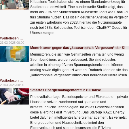
KI-basierte Tools haben sich zu einem Standardwerkzeug für
Studierende entwickelt. Eine bundesweite Studie zeigt, dass
mehr als 90% der Studierenden KI-basierte Tools wie ChatGPT
fürs Studium nutzen. Das ist ein deutlicher Anstieg im Vergleich
zur ersten Erhebung von 2023, hier lag die Nutzungsquote
noch bei 63%. Beliebtestes Tool ist neben ChatGPT DeepL für
Übersetzungen.
KI
Weiterlesen …
im
21.03.2025 00:00
Studienalltag
Memristoren gegen das „katastrophale Vergessen“ der KI
angekommen
Memristoren, die sich wie Gehirnzellen verhalten und wenig
Strom benötigen, wurden verbessert: Sie sind robuster,
arbeiten in einem größeren Spannungsbereich und können
analog sowie digital genutzt werden. Dadurch könnten sie das
„katastrophale Vergessen“ künstlicher neuronaler Netze lösen.
Memristoren
Weiterlesen …
gegen
20.03.2025 00:00
das
Smartes Energiemanagement für zu Hause
„katastrophale
Vergessen“
Photovoltaikanlage, Batteriespeicher und Elektroauto – private
der
KI
Haushalte setzen zunehmend auf sparsame und
klimafreundliche Technologien. Ihr volles Potenzial entfalten
diese allerdings erst im Verbund. Das Start-up RAZO Energy
bietet dafür ein intelligentes Energiemanagement. Es vernetzt
Energiequellen und Haustechnik, optimiert den
Eigenverbrauch und steigert insgesamt die Effizienz.