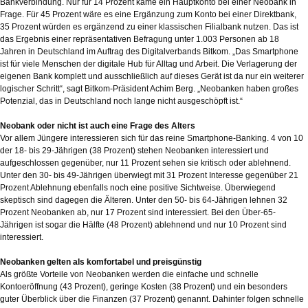
Bankverbindung. Nur für 14 Prozent käme ein Hauptkonto bei einer Neobank in
Frage. Für 45 Prozent wäre es eine Ergänzung zum Konto bei einer Direktbank,
35 Prozent würden es ergänzend zu einer klassischen Filialbank nutzen. Das ist
das Ergebnis einer repräsentativen Befragung unter 1.003 Personen ab 18
Jahren in Deutschland im Auftrag des Digitalverbands Bitkom. „Das Smartphone
ist für viele Menschen der digitale Hub für Alltag und Arbeit. Die Verlagerung der
eigenen Bank komplett und ausschließlich auf dieses Gerät ist da nur ein weiterer
logischer Schritt“, sagt Bitkom-Präsident Achim Berg. „Neobanken haben großes
Potenzial, das in Deutschland noch lange nicht ausgeschöpft ist.“
Neobank oder nicht ist auch eine Frage des Alters
Vor allem Jüngere interessieren sich für das reine Smartphone-Banking. 4 von 10
der 18- bis 29-Jährigen (38 Prozent) stehen Neobanken interessiert und
aufgeschlossen gegenüber, nur 11 Prozent sehen sie kritisch oder ablehnend.
Unter den 30- bis 49-Jährigen überwiegt mit 31 Prozent Interesse gegenüber 21
Prozent Ablehnung ebenfalls noch eine positive Sichtweise. Überwiegend
skeptisch sind dagegen die Älteren. Unter den 50- bis 64-Jährigen lehnen 32
Prozent Neobanken ab, nur 17 Prozent sind interessiert. Bei den Über-65-
Jährigen ist sogar die Hälfte (48 Prozent) ablehnend und nur 10 Prozent sind
interessiert.
Neobanken gelten als komfortabel und preisgünstig
Als größte Vorteile von Neobanken werden die einfache und schnelle
Kontoeröffnung (43 Prozent), geringe Kosten (38 Prozent) und ein besonders
guter Überblick über die Finanzen (37 Prozent) genannt. Dahinter folgen schnelle