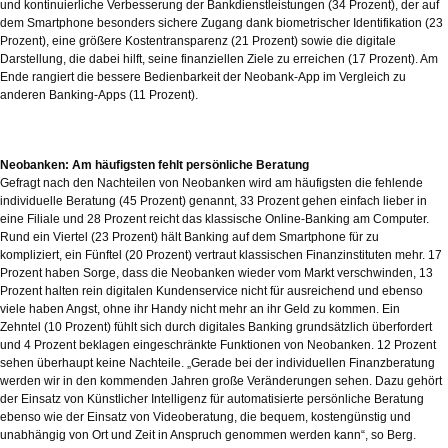
und kontinuierliche Verbesserung der Bankdienstleistungen (34 Prozent), der auf
dem Smartphone besonders sichere Zugang dank biometrischer Identifikation (23
Prozent), eine größere Kostentransparenz (21 Prozent) sowie die digitale
Darstellung, die dabei hilft, seine finanziellen Ziele zu erreichen (17 Prozent). Am
Ende rangiert die bessere Bedienbarkeit der Neobank-App im Vergleich zu
anderen Banking-Apps (11 Prozent).
Neobanken: Am häufigsten fehlt persönliche Beratung
Gefragt nach den Nachteilen von Neobanken wird am häufigsten die fehlende
individuelle Beratung (45 Prozent) genannt, 33 Prozent gehen einfach lieber in
eine Filiale und 28 Prozent reicht das klassische Online-Banking am Computer.
Rund ein Viertel (23 Prozent) hält Banking auf dem Smartphone für zu
kompliziert, ein Fünftel (20 Prozent) vertraut klassischen Finanzinstituten mehr. 17
Prozent haben Sorge, dass die Neobanken wieder vom Markt verschwinden, 13
Prozent halten rein digitalen Kundenservice nicht für ausreichend und ebenso
viele haben Angst, ohne ihr Handy nicht mehr an ihr Geld zu kommen. Ein
Zehntel (10 Prozent) fühlt sich durch digitales Banking grundsätzlich überfordert
und 4 Prozent beklagen eingeschränkte Funktionen von Neobanken. 12 Prozent
sehen überhaupt keine Nachteile. „Gerade bei der individuellen Finanzberatung
werden wir in den kommenden Jahren große Veränderungen sehen. Dazu gehört
der Einsatz von Künstlicher Intelligenz für automatisierte persönliche Beratung
ebenso wie der Einsatz von Videoberatung, die bequem, kostengünstig und
unabhängig von Ort und Zeit in Anspruch genommen werden kann“, so Berg.