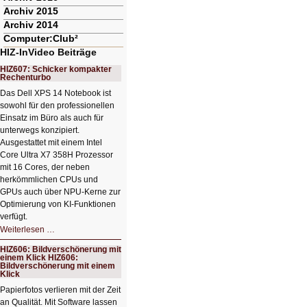
Archiv 2015
Archiv 2014
Computer:Club²
HIZ-InVideo Beiträge
HIZ607: Schicker kompakter
Rechenturbo
Das Dell XPS 14 Notebook ist
sowohl für den professionellen
Einsatz im Büro als auch für
unterwegs konzipiert.
Ausgestattet mit einem Intel
Core Ultra X7 358H Prozessor
mit 16 Cores, der neben
herkömmlichen CPUs und
GPUs auch über NPU-Kerne zur
Optimierung von KI-Funktionen
verfügt.
HIZ607:
Weiterlesen …
Schicker
kompakter
HIZ606: Bildverschönerung mit
Rechenturbo
einem Klick HIZ606:
Bildverschönerung mit einem
Klick
Papierfotos verlieren mit der Zeit
an Qualität. Mit Software lassen