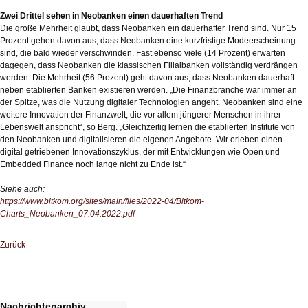
Zwei Drittel sehen in Neobanken einen dauerhaften Trend
Die große Mehrheit glaubt, dass Neobanken ein dauerhafter Trend sind. Nur 15
Prozent gehen davon aus, dass Neobanken eine kurzfristige Modeerscheinung
sind, die bald wieder verschwinden. Fast ebenso viele (14 Prozent) erwarten
dagegen, dass Neobanken die klassischen Filialbanken vollständig verdrängen
werden. Die Mehrheit (56 Prozent) geht davon aus, dass Neobanken dauerhaft
neben etablierten Banken existieren werden. „Die Finanzbranche war immer an
der Spitze, was die Nutzung digitaler Technologien angeht. Neobanken sind eine
weitere Innovation der Finanzwelt, die vor allem jüngerer Menschen in ihrer
Lebenswelt anspricht“, so Berg. „Gleichzeitig lernen die etablierten Institute von
den Neobanken und digitalisieren die eigenen Angebote. Wir erleben einen
digital getriebenen Innovationszyklus, der mit Entwicklungen wie Open und
Embedded Finance noch lange nicht zu Ende ist.“
Siehe auch:
https://www.bitkom.org/sites/main/files/2022-04/Bitkom-
Charts_Neobanken_07.04.2022.pdf
Zurück
Nachrichtenarchiv