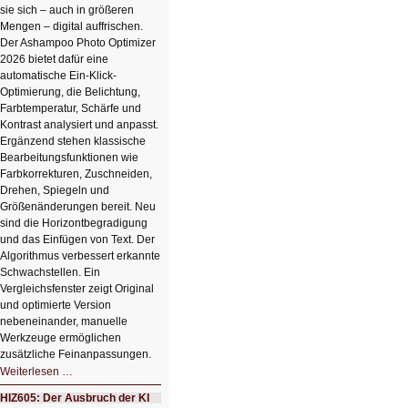
sie sich – auch in größeren
Mengen – digital auffrischen.
Der Ashampoo Photo Optimizer
2026 bietet dafür eine
automatische Ein-Klick-
Optimierung, die Belichtung,
Farbtemperatur, Schärfe und
Kontrast analysiert und anpasst.
Ergänzend stehen klassische
Bearbeitungsfunktionen wie
Farbkorrekturen, Zuschneiden,
Drehen, Spiegeln und
Größenänderungen bereit. Neu
sind die Horizontbegradigung
und das Einfügen von Text. Der
Algorithmus verbessert erkannte
Schwachstellen. Ein
Vergleichsfenster zeigt Original
und optimierte Version
nebeneinander, manuelle
Werkzeuge ermöglichen
zusätzliche Feinanpassungen.
HIZ606:
Weiterlesen …
Bildverschönerung
mit
HIZ605: Der Ausbruch der KI
einem