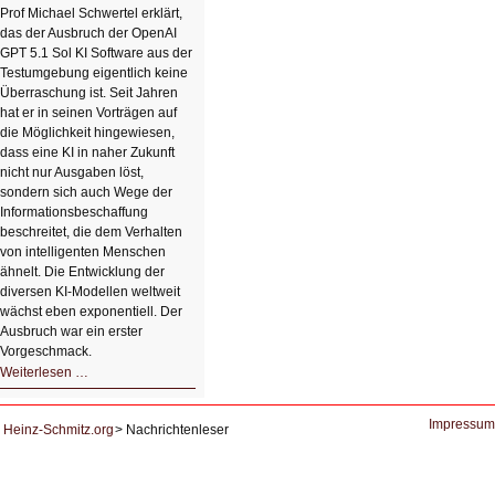
Klick
Prof Michael Schwertel erklärt,
HIZ606:
das der Ausbruch der OpenAI
Bildverschönerung
mit
GPT 5.1 Sol KI Software aus der
einem
Testumgebung eigentlich keine
Klick
Überraschung ist. Seit Jahren
hat er in seinen Vorträgen auf
die Möglichkeit hingewiesen,
dass eine KI in naher Zukunft
nicht nur Ausgaben löst,
sondern sich auch Wege der
Informationsbeschaffung
beschreitet, die dem Verhalten
von intelligenten Menschen
ähnelt. Die Entwicklung der
diversen KI-Modellen weltweit
wächst eben exponentiell. Der
Ausbruch war ein erster
Vorgeschmack.
HIZ605:
Weiterlesen …
Der
Ausbruch
der
KI
Impressum
Heinz-Schmitz.org
Nachrichtenleser