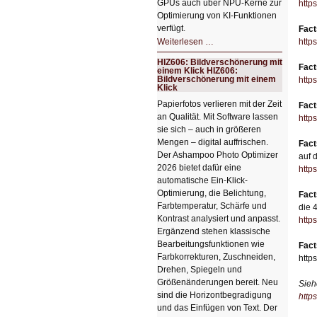
GPUs auch über NPU-Kerne zur
http
Optimierung von KI-Funktionen
verfügt.
Fact
HIZ607:
Weiterlesen …
http
Schicker
kompakter
HIZ606: Bildverschönerung mit
Rechenturbo
Fact
einem Klick HIZ606:
Bildverschönerung mit einem
http
Klick
Papierfotos verlieren mit der Zeit
Fact
an Qualität. Mit Software lassen
http
sie sich – auch in größeren
Mengen – digital auffrischen.
Fact
Der Ashampoo Photo Optimizer
auf 
2026 bietet dafür eine
http
automatische Ein-Klick-
Optimierung, die Belichtung,
Fact
Farbtemperatur, Schärfe und
die 
Kontrast analysiert und anpasst.
http
Ergänzend stehen klassische
Bearbeitungsfunktionen wie
Fact
Farbkorrekturen, Zuschneiden,
http
Drehen, Spiegeln und
Größenänderungen bereit. Neu
Sieh
sind die Horizontbegradigung
http
und das Einfügen von Text. Der