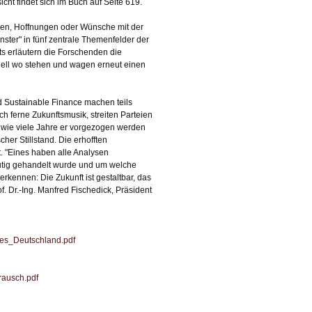
ht findet sich im Buch auf Seite 619.
osen, Hoffnungen oder Wünsche mit der
nster" in fünf zentrale Themenfelder der
ts erläutern die Forschenden die
tuell wo stehen und wagen erneut einen
d Sustainable Finance machen teils
ch ferne Zukunftsmusik, streiten Parteien
 wie viele Jahre er vorgezogen werden
her Stillstand. Die erhofften
. "Eines haben alle Analysen
mutig gehandelt wurde und um welche
rkennen: Die Zukunft ist gestaltbar, das
. Dr.-Ing. Manfred Fischedick, Präsident
iges_Deutschland.pdf
rausch.pdf