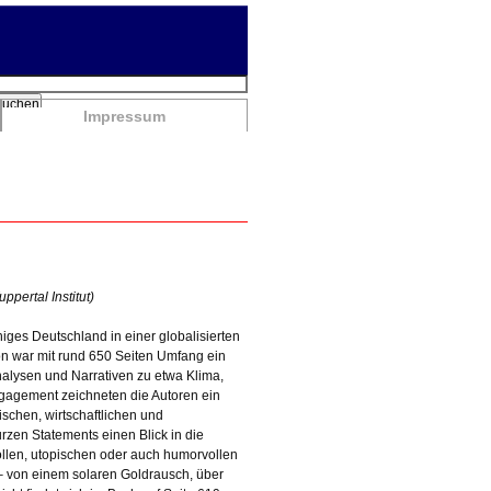
chbegriffe
Suchen
Impressum
pertal Institut)
higes Deutschland in einer globalisierten
on war mit rund 650 Seiten Umfang ein
nalysen und Narrativen zu etwa Klima,
ngagement zeichneten die Autoren ein
schen, wirtschaftlichen und
zen Statements einen Blick in die
vollen, utopischen oder auch humorvollen
2 – von einem solaren Goldrausch, über