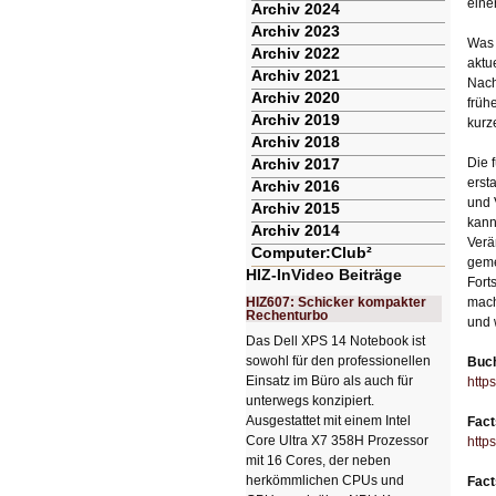
eine
Archiv 2024
Archiv 2023
Was 
Archiv 2022
aktu
Archiv 2021
Nach
Archiv 2020
früh
Archiv 2019
kurz
Archiv 2018
Archiv 2017
Die 
erst
Archiv 2016
und 
Archiv 2015
kann
Archiv 2014
Verä
Computer:Club²
geme
HIZ-InVideo Beiträge
Fort
HIZ607: Schicker kompakter
mach
Rechenturbo
und 
Das Dell XPS 14 Notebook ist
sowohl für den professionellen
Buc
Einsatz im Büro als auch für
http
unterwegs konzipiert.
Ausgestattet mit einem Intel
Fact
Core Ultra X7 358H Prozessor
http
mit 16 Cores, der neben
herkömmlichen CPUs und
Fact