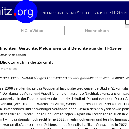
Interessantes und Aktuelles aus der IT-Szene
Su
HIZ.InVideo
Nachrichten
hrichten, Gerüchte, Meldungen und Berichte aus der IT-Szene
tion: Heinz Schmitz
 Blick zurück in die Zukunft
0.2022 00:00
r des Buchs "Zukunftsfähiges Deutschland in einer globalisierten Welt“. (Quelle: Wup
ahr 2008 veröffentlichte das Wuppertal Institut die wegweisende Studie "Zukunftsfä
". Der damalige Aufruf und Appell für eine umfassende Nachhaltigkeitstransformati
ergewicht in der Debatte und wurde intensiv diskutiert. Mit umfassenden Daten, A
iversität, (Welt-)Handel, Wachstum, Armut, Wohlstand, Ressourcen-Kreisläufen, E
en umfassendes Bild notwendiger Veränderungen. Neben den Analysen sowie politi
llschaftlichen Empfehlungen und Forderungen wagten die Forschenden auch in kur
nft – in das damals noch recht ferne 2022. In teils nüchternen und teils hoffnungs
n warfen die Autoren in den Zeitfenstern auf gesellschaftliche Ausschnitte in 202