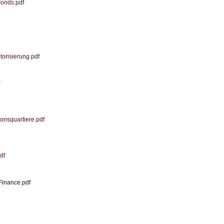
Fonds.pdf
orisierung.pdf
onsquartiere.pdf
df
Finance.pdf