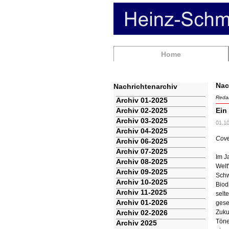
Navigation
Home
überspringen
Nac
Nachrichtenarchiv
Redak
Navigation
Archiv 01-2025
überspringen
Archiv 02-2025
Ein
Archiv 03-2025
01.1
Archiv 04-2025
Cove
Archiv 06-2025
Archiv 07-2025
Im J
Archiv 08-2025
Welt
Archiv 09-2025
Schw
Archiv 10-2025
Biod
Archiv 11-2025
selt
Archiv 01-2026
gese
Archiv 02-2026
Zuku
Töne
Archiv 2025