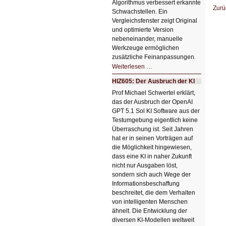
Algorithmus verbessert erkannte
Zurü
Schwachstellen. Ein
Vergleichsfenster zeigt Original
und optimierte Version
nebeneinander, manuelle
Werkzeuge ermöglichen
zusätzliche Feinanpassungen.
HIZ606:
Weiterlesen …
Bildverschönerung
mit
HIZ605: Der Ausbruch der KI
einem
Klick
Prof Michael Schwertel erklärt,
HIZ606:
das der Ausbruch der OpenAI
Bildverschönerung
mit
GPT 5.1 Sol KI Software aus der
einem
Testumgebung eigentlich keine
Klick
Überraschung ist. Seit Jahren
hat er in seinen Vorträgen auf
die Möglichkeit hingewiesen,
dass eine KI in naher Zukunft
nicht nur Ausgaben löst,
sondern sich auch Wege der
Informationsbeschaffung
beschreitet, die dem Verhalten
von intelligenten Menschen
ähnelt. Die Entwicklung der
diversen KI-Modellen weltweit