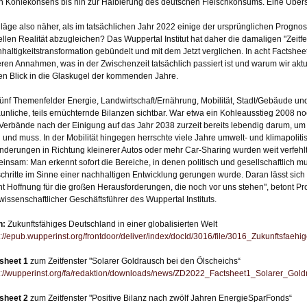
n Kohlekonsens bis hin zur Halbierung des deutschen Fleischkonsums. Eine Übersic
läge also näher, als im tatsächlichen Jahr 2022 einige der ursprünglichen Progn
ellen Realität abzugleichen? Das Wuppertal Institut hat daher die damaligen "Zeitfe
haltigkeitstransformation gebündelt und mit dem Jetzt verglichen. In acht Factshee
eren Annahmen, was in der Zwischenzeit tatsächlich passiert ist und warum wir ak
en Blick in die Glaskugel der kommenden Jahre.
fünf Themenfelder Energie, Landwirtschaft/Ernährung, Mobilität, Stadt/Gebäude un
aunliche, teils ernüchternde Bilanzen sichtbar. War etwa ein Kohleausstieg 2008 no
Verbände nach der Einigung auf das Jahr 2038 zurzeit bereits lebendig darum, um
 und muss. In der Mobilität hingegen herrschte viele Jahre umwelt- und klimapolitisc
nderungen in Richtung kleinerer Autos oder mehr Car-Sharing wurden weit verfehlt
insam: Man erkennt sofort die Bereiche, in denen politisch und gesellschaftlich 
schritte im Sinne einer nachhaltigen Entwicklung gerungen wurde. Daran lässt sich e
t Hoffnung für die großen Herausforderungen, die noch vor uns stehen", betont Prof
wissenschaftlicher Geschäftsführer des Wuppertal Instituts.
h:
Zukunftsfähiges Deutschland in einer globalisierten Welt
s://epub.wupperinst.org/frontdoor/deliver/index/docId/3016/file/3016_Zukunftsfaeh
sheet 1
zum Zeitfenster "Solarer Goldrausch bei den Ölscheichs“
s://wupperinst.org/fa/redaktion/downloads/news/ZD2022_Factsheet1_Solarer_Gold
sheet 2
zum Zeitfenster "Positive Bilanz nach zwölf Jahren EnergieSparFonds“