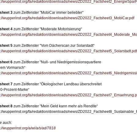
s://wupperinst.org/fa/redaktion/downloads/news/ZD2022_Factsheet2_EnergieSpar
sheet 3
zum Zeitfenster "MobiCar immer beliebter“
s://wupperinst.org/fa/redaktion/downloads/news/ZD2022_Factsheet3_MobiCar.pdf
sheet 4
zum Zeitfenster "Moderate Motorisierung“
s://wupperinst.org/fa/redaktion/downloads/news/ZD2022_Factsheet4_Moderate_Mot
sheet 5
zum Zeitfenster "Vom Dächerscan zur Solarstadt“
s://wupperinst.org/fa/redaktion/downloads/news/ZD2022_Factsheet5_Solarstadt.pdf
sheet 6
zum Zeitfenster "Null- und Niedrigemissionsquartiere
dem Vormarsch“
s://wupperinst.org/fa/redaktion/downloads/news/ZD2022_Factsheet6_Niedrigemissi
sheet 7
zum Zeitfenster "Ökologischer Landbau überschreitet
40-Prozent-Marke“
s://wupperinst.org/fa/redaktion/downloads/news/ZD2022_Factsheet7_Ernaehrung.p
sheet 8
zum Zeitfenster "Mein Geld kann mehr als Rendite“
s://wupperinst.org/fa/redaktion/downloads/news/ZD2022_Factsheet8_Sustainable_
e auch:
s://wupperinst.org/a/wi/a/s/ad/7818