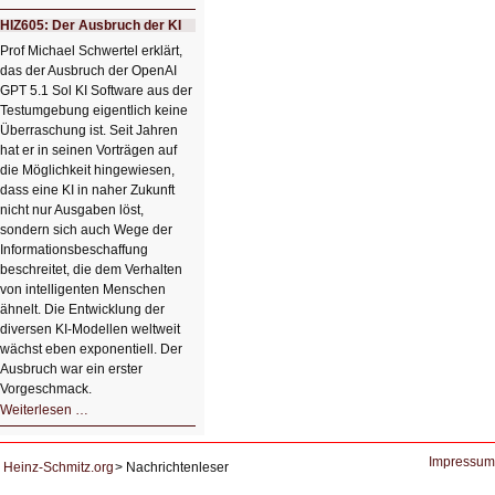
Bildverschönerung
mit
HIZ605: Der Ausbruch der KI
einem
Klick
Prof Michael Schwertel erklärt,
HIZ606:
das der Ausbruch der OpenAI
Bildverschönerung
mit
GPT 5.1 Sol KI Software aus der
einem
Testumgebung eigentlich keine
Klick
Überraschung ist. Seit Jahren
hat er in seinen Vorträgen auf
die Möglichkeit hingewiesen,
dass eine KI in naher Zukunft
nicht nur Ausgaben löst,
sondern sich auch Wege der
Informationsbeschaffung
beschreitet, die dem Verhalten
von intelligenten Menschen
ähnelt. Die Entwicklung der
diversen KI-Modellen weltweit
wächst eben exponentiell. Der
Ausbruch war ein erster
Vorgeschmack.
HIZ605:
Weiterlesen …
Der
Ausbruch
der
KI
Impressum
Heinz-Schmitz.org
Nachrichtenleser