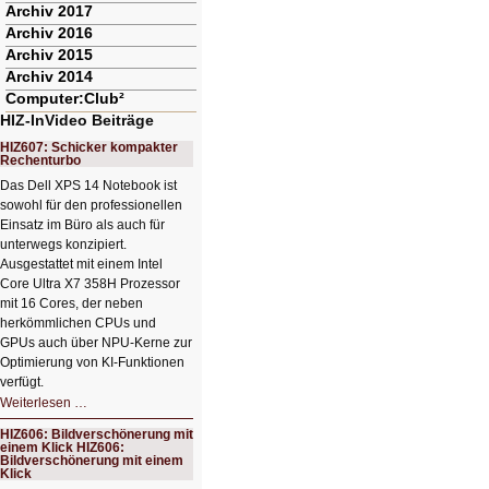
Archiv 2017
Archiv 2016
Archiv 2015
Archiv 2014
Computer:Club²
HIZ-InVideo Beiträge
HIZ607: Schicker kompakter
Rechenturbo
Das Dell XPS 14 Notebook ist
sowohl für den professionellen
Einsatz im Büro als auch für
unterwegs konzipiert.
Ausgestattet mit einem Intel
Core Ultra X7 358H Prozessor
mit 16 Cores, der neben
herkömmlichen CPUs und
GPUs auch über NPU-Kerne zur
Optimierung von KI-Funktionen
verfügt.
HIZ607:
Weiterlesen …
Schicker
kompakter
HIZ606: Bildverschönerung mit
Rechenturbo
einem Klick HIZ606:
Bildverschönerung mit einem
Klick