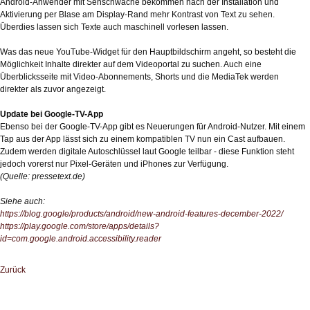
Android-Anwender mit Sehschwäche bekommen nach der Installation und
Aktivierung per Blase am Display-Rand mehr Kontrast von Text zu sehen.
Überdies lassen sich Texte auch maschinell vorlesen lassen.
Was das neue YouTube-Widget für den Hauptbildschirm angeht, so besteht die
Möglichkeit Inhalte direkter auf dem Videoportal zu suchen. Auch eine
Überblicksseite mit Video-Abonnements, Shorts und die MediaTek werden
direkter als zuvor angezeigt.
Update bei Google-TV-App
Ebenso bei der Google-TV-App gibt es Neuerungen für Android-Nutzer. Mit einem
Tap aus der App lässt sich zu einem kompatiblen TV nun ein Cast aufbauen.
Zudem werden digitale Autoschlüssel laut Google teilbar - diese Funktion steht
jedoch vorerst nur Pixel-Geräten und iPhones zur Verfügung.
(Quelle: pressetext.de)
Siehe auch:
https://blog.google/products/android/new-android-features-december-2022/
https://play.google.com/store/apps/details?
id=com.google.android.accessibility.reader
Zurück