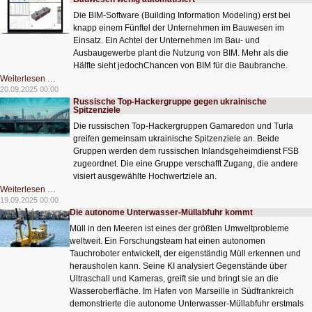
drei
Tage
Die BIM-Software (Building Information Modeling) erst bei
pro
Woche
knapp einem Fünftel der Unternehmen im Bauwesen im
online
Einsatz. Ein Achtel der Unternehmen im Bau- und
Ausbaugewerbe plant die Nutzung von BIM. Mehr als die
Hälfte sieht jedochChancen von BIM für die Baubranche.
Bauwesen
Weiterlesen …
wenig
20.09.2025 00:00
automatisiert
Russische Top-Hackergruppe gegen ukrainische
Spitzenziele
Die russischen Top-Hackergruppen Gamaredon und Turla
greifen gemeinsam ukrainische Spitzenziele an. Beide
Gruppen werden dem russischen Inlandsgeheimdienst FSB
zugeordnet. Die eine Gruppe verschafft Zugang, die andere
visiert ausgewählte Hochwertziele an.
Russische
Weiterlesen …
Top-
19.09.2025 00:00
Hackergruppe
Die autonome Unterwasser-Müllabfuhr kommt
gegen
ukrainische
Müll in den Meeren ist eines der größten Umweltprobleme
Spitzenziele
weltweit. Ein Forschungsteam hat einen autonomen
Tauchroboter entwickelt, der eigenständig Müll erkennen und
herausholen kann. Seine KI analysiert Gegenstände über
Ultraschall und Kameras, greift sie und bringt sie an die
Wasseroberfläche. Im Hafen von Marseille in Südfrankreich
demonstrierte die autonome Unterwasser-Müllabfuhr erstmals