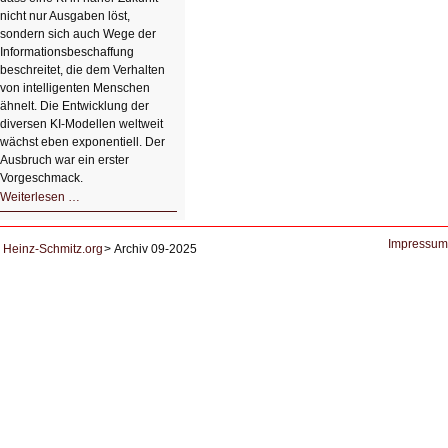
nicht nur Ausgaben löst,
sondern sich auch Wege der
Informationsbeschaffung
beschreitet, die dem Verhalten
von intelligenten Menschen
ähnelt. Die Entwicklung der
diversen KI-Modellen weltweit
wächst eben exponentiell. Der
Ausbruch war ein erster
Vorgeschmack.
HIZ605:
Weiterlesen …
Der
Ausbruch
der
KI
Impressum
Heinz-Schmitz.org
Archiv 09-2025