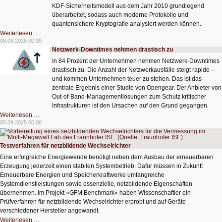
KDF-Sicherheitsmodell aus dem Jahr 2010 grundlegend
überarbeitet, sodass auch moderne Protokolle und
quantensichere Kryptografie analysiert werden können.
Verbesserte
Weiterlesen …
Grundlagen
08.09.2025 00:00
moderner
Netzwerk-Downtimes nehmen drastisch zu
Verschlüsselung
In 84 Prozent der Unternehmen nehmen Netzwerk-Downtimes
drastisch zu. Die Anzahl der Netzwerkausfälle steigt rapide –
und kommen Unternehmen teuer zu stehen. Das ist das
zentrale Ergebnis einer Studie von Opengear. Der Anbieter von
Out-of-Band-Managementlösungen zum Schutz kritischer
Infrastrukturen ist den Ursachen auf den Grund gegangen.
Netzwerk-
Weiterlesen …
Downtimes
05.09.2025 00:00
nehmen
drastisch
zu
Testverfahren für netzbildende Wechselrichter
Eine erfolgreiche Energiewende benötigt neben dem Ausbau der erneuerbaren
Erzeugung jederzeit einen stabilen Systembetrieb. Dafür müssen in Zukunft
Erneuerbare Energien und Speicherkraftwerke umfangreiche
Systemdienstleistungen sowie essenzielle, netzbildende Eigenschaften
übernehmen. Im Projekt »GFM Benchmark« haben Wissenschaftler ein
Prüfverfahren für netzbildende Wechselrichter erprobt und auf Geräte
verschiedener Hersteller angewandt.
Testverfahren
Weiterlesen …