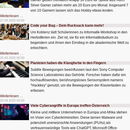
Gamer geben monatlich knapp 30 Euro für Spiele aus. Auch
Silver Gamer zahlen mehr als 20 Euro pro Monat. Insgesamt 7
von 10 Gamern lassen sich das Hobby etwas kosten.
Gamer
Weiterlesen …
lassen
27.09.2025 00:00
sich
Code your Bag – Dein Rucksack kann mehr!
ihr
Hobby
Uni Koblenz lädt Schülerinnen zu Informatik-Workshop in den
was
kosten
Herbstferien ein. Ziel ist, sie für ein Informatikstudium zu
begeistern und ihnen den Einstieg in die akademische Welt zu
erleichtern.
Code
Weiterlesen …
your
26.09.2025 00:00
Bag
Pianisten haben die Klangfarbe in den Fingern
–
Dein
Subtile Bewegungen beeinflussen laut den Sony Computer
Rucksack
kann
Science Laboratories das Gehörte. Forscher haben dafür ein
mehr!
hochauflösendes, berührungsloses Sensorsystem namens
"Hackkey" genutzt, um die Bewegungen der Klaviertasten zu
erfassen.
Pianisten
Weiterlesen …
haben
25.09.2025 00:00
die
Viele Cyberangriffe in Europa treffen Österreich
Klangfarbe
in
Kleine und mittlere Unternehmen in Europa und Afrika stehen
den
Fingern
im Visier von Cyberkriminellen. Diese tarnen Malware und
potenziell unerwünschte Anwendungen (PUAs) als
vertrauenswürdige Tools wie ChatGPT, Microsoft Office-