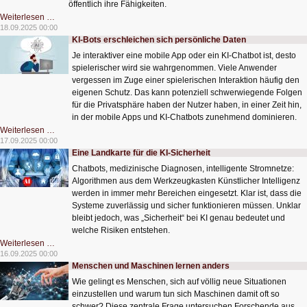
öffentlich ihre Fähigkeiten.
Die
Weiterlesen …
autonome
18.09.2025 00:00
Unterwasser-
KI-Bots erschleichen sich persönliche Daten
Müllabfuhr
kommt
Je interaktiver eine mobile App oder ein KI-Chatbot ist, desto
spielerischer wird sie wahrgenommen. Viele Anwender
vergessen im Zuge einer spielerischen Interaktion häufig den
eigenen Schutz. Das kann potenziell schwerwiegende Folgen
für die Privatsphäre haben der Nutzer haben, in einer Zeit hin,
in der mobile Apps und KI-Chatbots zunehmend dominieren.
KI-
Weiterlesen …
Bots
17.09.2025 00:00
erschleichen
Eine Landkarte für die KI-Sicherheit
sich
persönliche
Chatbots, medizinische Diagnosen, intelligente Stromnetze:
Daten
Algorithmen aus dem Werkzeugkasten Künstlicher Intelligenz
werden in immer mehr Bereichen eingesetzt. Klar ist, dass die
Systeme zuverlässig und sicher funktionieren müssen. Unklar
bleibt jedoch, was „Sicherheit“ bei KI genau bedeutet und
welche Risiken entstehen.
Eine
Weiterlesen …
Landkarte
16.09.2025 00:00
für
Menschen und Maschinen lernen anders
die
KI-
Wie gelingt es Menschen, sich auf völlig neue Situationen
Sicherheit
einzustellen und warum tun sich Maschinen damit oft so
schwer? Diese zentrale Frage untersuchen Forschende aus