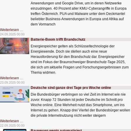
Anwendungen und Google Drive, um in deren Netzwerke
einzudringen. 40 Prozent aller KMU-Cyberangriffe in Europa
treffen Österreich. PUA und Malware unter dem Deckmantel
beliebter Business-Anwendungen in Europa und Afrika auf
dem Vormarsch
Viele
Weiterlesen …
Cyberangriffe
24.09.2025 00:00
in
Batterie-Boom trifft Brandschutz
Europa
treffen
Energiespeicher gelten als Schlüsseltechnologie der
Österreich
Energiewende. Doch sie stellen auch eine neue
Herausforderung für den Brandschutz dar. Energiespeicher
sind im Fokus der Braunschweiger Brandschutz-Tage 2025,
die sich um aktuelle Fragen und Forschungsergebnissen zum
Thema widmen.
Batterie-
Weiterlesen …
Boom
23.09.2025 00:00
trifft
Deutsche sind ganze drei Tage pro Woche online
Brandschutz
Die Bundesbürger verbringen so viel Zeit im Internet wie nie
zuvor. Knapp 72 Stunden ist jeder Deutsche im Schnitt pro
Woche online. Eine Mehrheit nutzt das Smartphone, um ins
Internet zu gehen. Knapp drei Viertel der Bundesbürger wollen
die private Internetnutzung nicht weiter steigern
Deutsche
Weiterlesen …
sind
22.09.2025 00:00
ganze
Bauwesen wenig automatisiert