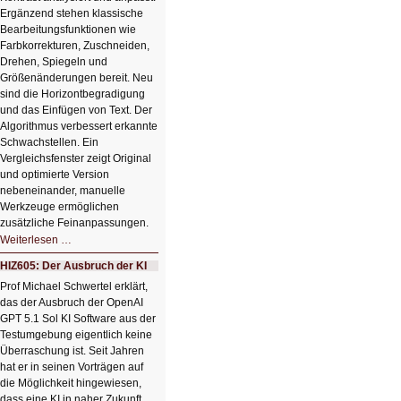
Ergänzend stehen klassische
Bearbeitungsfunktionen wie
Farbkorrekturen, Zuschneiden,
Drehen, Spiegeln und
Größenänderungen bereit. Neu
sind die Horizontbegradigung
und das Einfügen von Text. Der
Algorithmus verbessert erkannte
Schwachstellen. Ein
Vergleichsfenster zeigt Original
und optimierte Version
nebeneinander, manuelle
Werkzeuge ermöglichen
zusätzliche Feinanpassungen.
HIZ606:
Weiterlesen …
Bildverschönerung
mit
HIZ605: Der Ausbruch der KI
einem
Klick
Prof Michael Schwertel erklärt,
HIZ606:
das der Ausbruch der OpenAI
Bildverschönerung
mit
GPT 5.1 Sol KI Software aus der
einem
Testumgebung eigentlich keine
Klick
Überraschung ist. Seit Jahren
hat er in seinen Vorträgen auf
die Möglichkeit hingewiesen,
dass eine KI in naher Zukunft