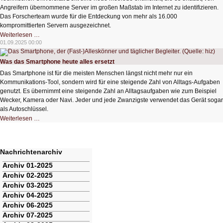
Angreifern übernommene Server im großen Maßstab im Internet zu identifizieren.
Das Forscherteam wurde für die Entdeckung von mehr als 16.000
kompromittierten Servern ausgezeichnet.
Mehr
Weiterlesen …
als
01.09.2025 00:00
16.000
kompromittierten
Server
Was das Smartphone heute alles ersetzt
entdeckt
Das Smartphone ist für die meisten Menschen längst nicht mehr nur ein
Kommunikations-Tool, sondern wird für eine steigende Zahl von Alltags-Aufgaben
genutzt. Es übernimmt eine steigende Zahl an Alltagsaufgaben wie zum Beispiel
Wecker, Kamera oder Navi. Jeder und jede Zwanzigste verwendet das Gerät sogar
als Autoschlüssel.
Was
Weiterlesen …
das
Smartphone
heute
alles
ersetzt
Nachrichtenarchiv
Navigation
Archiv 01-2025
überspringen
Archiv 02-2025
Archiv 03-2025
Archiv 04-2025
Archiv 06-2025
Archiv 07-2025