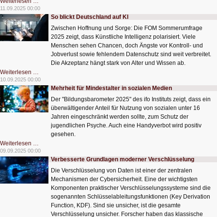
Influencer,
Weiterlesen …
Multiplier
11.09.2025 00:00
und
So blickt Deutschland auf KI
die
Struktur
Zwischen Hoffnung und Sorge: Die FOM Sommerumfrage
der
Polarisierung
2025 zeigt, dass Künstliche Intelligenz polarisiert. Viele
Menschen sehen Chancen, doch Ängste vor Kontroll- und
Jobverlust sowie fehlendem Datenschutz sind weit verbreitet.
Die Akzeptanz hängt stark von Alter und Wissen ab.
So
Weiterlesen …
blickt
10.09.2025 00:00
Deutschland
Mehrheit für Mindestalter in sozialen Medien
auf
KI
Der "Bildungsbarometer 2025" des ifo Instituts zeigt, dass ein
überwältigender Anteil für Nutzung von sozialen unter 16
Jahren eingeschränkt werden sollte, zum Schutz der
jugendlichen Psyche. Auch eine Handyverbot wird positiv
gesehen.
Mehrheit
Weiterlesen …
für
09.09.2025 00:00
Mindestalter
Verbesserte Grundlagen moderner Verschlüsselung
in
sozialen
Die Verschlüsselung von Daten ist einer der zentralen
Medien
Mechanismen der Cybersicherheit. Eine der wichtigsten
Komponenten praktischer Verschlüsselungssysteme sind die
sogenannten Schlüsselableitungsfunktionen (Key Derivation
Function, KDF). Sind sie unsicher, ist die gesamte
Verschlüsselung unsicher. Forscher haben das klassische