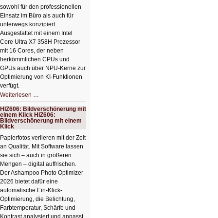
sowohl für den professionellen
Einsatz im Büro als auch für
unterwegs konzipiert.
Ausgestattet mit einem Intel
Core Ultra X7 358H Prozessor
mit 16 Cores, der neben
herkömmlichen CPUs und
GPUs auch über NPU-Kerne zur
Optimierung von KI-Funktionen
verfügt.
HIZ607:
Weiterlesen …
Schicker
kompakter
HIZ606: Bildverschönerung mit
Rechenturbo
einem Klick HIZ606:
Bildverschönerung mit einem
Klick
Papierfotos verlieren mit der Zeit
an Qualität. Mit Software lassen
sie sich – auch in größeren
Mengen – digital auffrischen.
Der Ashampoo Photo Optimizer
2026 bietet dafür eine
automatische Ein-Klick-
Optimierung, die Belichtung,
Farbtemperatur, Schärfe und
Kontrast analysiert und anpasst.