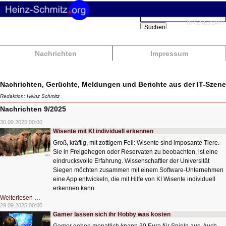
Suchbegriffe
Interessant
Suchen
Nachrichten
Impressum
Nachrichten, Gerüchte, Meldungen und Berichte aus der IT-Szene
Redaktion: Heinz Schmitz
Nachrichten 9/2025
30.09.2025 00:00
Wisente mit KI individuell erkennen
Groß, kräftig, mit zottigem Fell: Wisente sind imposante Tiere.
Sie in Freigehegen oder Reservaten zu beobachten, ist eine
eindrucksvolle Erfahrung. Wissenschaftler der Universität
Siegen möchten zusammen mit einem Software-Unternehmen
eine App entwickeln, die mit Hilfe von KI Wisente individuell
erkennen kann.
Wisente
Weiterlesen …
mit
29.09.2025 00:00
KI
Gamer lassen sich ihr Hobby was kosten
individuell
erkennen