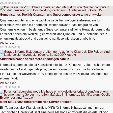
für
04.09.2025 00:00
netzbildende
Wechselrichter
Gemeinsames Tool für Quanten- und Supercomputersysteme entwickelt
Quantencomputer sind eine wichtige neue Technologie, insbesondere für
bestimmte Probleme mit enormem Rechenaufwand. Die Integration von
Quantensystemen in bestehende Supercomputer stellt eine Herausforderung dar.
Forscher haben ein Werkzeug entwickelt, das Quanten- und Supercomputer in
einem Ansatz abdeckt und damit eine nahtlose Interaktion ermöglicht.
Gemeinsames
Weiterlesen …
Tool
02.09.2025 00:00
für
Quanten-
und
Supercomputersysteme
Studenten haben schlechtere Leistungen dank KI
entwickelt
Informatikstudenten, die oft Künstliche Intelligenz (KI) nutzen, zeigen schlechtere
akademische Leistungen als jene, die sich vermehrt auf sich selbst verlassen.
Eine Studie der Universität Tartu belegt einen fatalen Verzicht auf Lösungen aus
eigener Kraft.
Studenten
Weiterlesen …
haben
02.09.2025 00:00
schlechtere
Leistungen
dank
KI
Mehr als 16.000 kompromittierten Server entdeckt
Ein Team des Max-Planck-Instituts (MPI) für Informatik hat zusammen mit der
Technischen Universität Delft eine neue Methode entwickelt, die es erlaubt, von