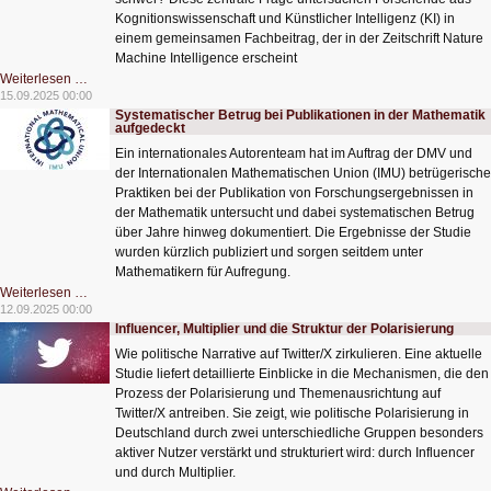
Kognitionswissenschaft und Künstlicher Intelligenz (KI) in
einem gemeinsamen Fachbeitrag, der in der Zeitschrift Nature
Machine Intelligence erscheint
Menschen
Weiterlesen …
und
15.09.2025 00:00
Maschinen
Systematischer Betrug bei Publikationen in der Mathematik
lernen
aufgedeckt
anders
Ein internationales Autorenteam hat im Auftrag der DMV und
der Internationalen Mathematischen Union (IMU) betrügerische
Praktiken bei der Publikation von Forschungsergebnissen in
der Mathematik untersucht und dabei systematischen Betrug
über Jahre hinweg dokumentiert. Die Ergebnisse der Studie
wurden kürzlich publiziert und sorgen seitdem unter
Mathematikern für Aufregung.
Systematischer
Weiterlesen …
Betrug
12.09.2025 00:00
bei
Influencer, Multiplier und die Struktur der Polarisierung
Publikationen
in
Wie politische Narrative auf Twitter/X zirkulieren. Eine aktuelle
der
Mathematik
Studie liefert detaillierte Einblicke in die Mechanismen, die den
aufgedeckt
Prozess der Polarisierung und Themenausrichtung auf
Twitter/X antreiben. Sie zeigt, wie politische Polarisierung in
Deutschland durch zwei unterschiedliche Gruppen besonders
aktiver Nutzer verstärkt und strukturiert wird: durch Influencer
und durch Multiplier.