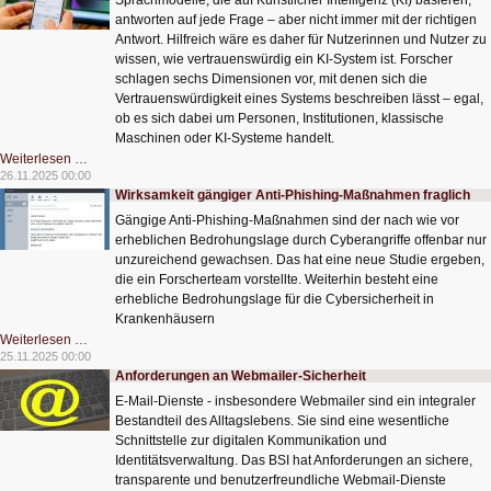
Sprachmodelle, die auf Künstlicher Intelligenz (KI) basieren,
antworten auf jede Frage – aber nicht immer mit der richtigen
Antwort. Hilfreich wäre es daher für Nutzerinnen und Nutzer zu
wissen, wie vertrauenswürdig ein KI-System ist. Forscher
schlagen sechs Dimensionen vor, mit denen sich die
Vertrauenswürdigkeit eines Systems beschreiben lässt – egal,
ob es sich dabei um Personen, Institutionen, klassische
Maschinen oder KI-Systeme handelt.
Sechs
Weiterlesen …
Kriterien
26.11.2025 00:00
für
Wirksamkeit gängiger Anti-Phishing-Maßnahmen fraglich
die
Vertrauenswürdigkeit
Gängige Anti-Phishing-Maßnahmen sind der nach wie vor
von
KI
erheblichen Bedrohungslage durch Cyberangriffe offenbar nur
unzureichend gewachsen. Das hat eine neue Studie ergeben,
die ein Forscherteam vorstellte. Weiterhin besteht eine
erhebliche Bedrohungslage für die Cybersicherheit in
Krankenhäusern
Wirksamkeit
Weiterlesen …
gängiger
25.11.2025 00:00
Anti-
Anforderungen an Webmailer-Sicherheit
Phishing-
Maßnahmen
E-Mail-Dienste - insbesondere Webmailer sind ein integraler
fraglich
Bestandteil des Alltagslebens. Sie sind eine wesentliche
Schnittstelle zur digitalen Kommunikation und
Identitätsverwaltung. Das BSI hat Anforderungen an sichere,
transparente und benutzerfreundliche Webmail-Dienste