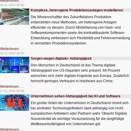
Wie
Weiterlesen …
KI
19.11.2025 00:00
die
Komplexe, heterogene Produktionsanlagen modellieren
Google-
Suche
Die Wissenschaftler des Zukunftslabors Produktion
verändert
entwickelten neue Methoden, um heterogene Anlagen
effizienter zu steuern. Durch Modellierung von Hard- und
Softwarekomponenten sowie die kontraktbasierte Software-
Entwicklung verbessern sich Flexibilität und Fehlervermeidung
in vernetzten Produktionssystemen.
Komplexe,
Weiterlesen …
heterogene
18.11.2025 00:00
Produktionsanlagen
Sorgen wegen digitaler Abhängigkeit
modellieren
Den Menschen in Deutschland ist das Thema digitale
Abhängigkeit von US-Giganten sehr präsent. 69 Prozent
wünschen sich mehr digitale Angebote aus Europa. Zusätzlich
herrscht geringes Vertrauen in Hardware aus China.
Sorgen
Weiterlesen …
wegen
17.11.2025 00:00
digitaler
Unternehmen sehen Abhängigkeit bei KI und Software
Abhängigkeit
Ein großer Anteil der Unternehmen in Deutschland nimmt sich
bei zentralen Technologiefeldern stark abhängig von nicht-
europäischen Anbietern oder Partnern wahr. Obwohl Digitale
Souveränität als wichtige Voraussetzung für die langfristige
Wettbewerbsfähigkeit von Unternehmen gilt.
Unternehmen
Weiterlesen …