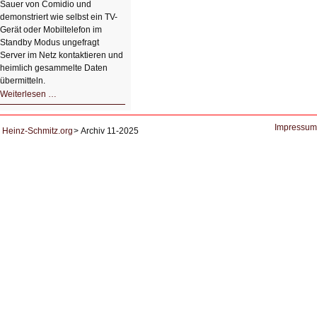
Sauer von Comidio und
demonstriert wie selbst ein TV-
Gerät oder Mobiltelefon im
Standby Modus ungefragt
Server im Netz kontaktieren und
heimlich gesammelte Daten
übermitteln.
HIZ604:
Weiterlesen …
DNS
und
Datenschutz
Impressum
Heinz-Schmitz.org
Archiv 11-2025