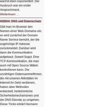
wächst eben exponentiell. Der
Ausbruch war ein erster
Vorgeschmack.
HIZ605:
Weiterlesen …
Der
Ausbruch
HIZ604: DNS und Datenschutz
der
KI
Gibt man im Browser den
Namen einer Web-Domaine ein,
so wird zunächst der Domain
Name Service bemüht, der die
zugehörige IP-Adresse
zurückmeldet. Darüber wird
dann die Kommunikation
aufgebaut. Soweit Sogut. Eine
TCP-Kommunikation, die man
auch mit Open Source Mitteln
kontrollieren kann. Die
unzähligen Datensammelfirmen,
die mit unseren Aktivitäten im
Internet ihr Geld verdienen,
haben aber Methoden
entwickelt, herkömmliche
Sicherheitsmechanismen und
die DNS-Dienste zu umgehen.
Diese Tricks erklärt Hermann