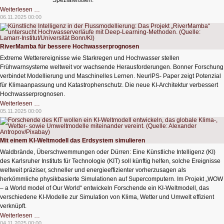
Spezialwissen.
EasyData
Weiterlesen …
für
06.11.2025 00:00
einfache
Datenerfassung
in
Produktionsanlagen
RiverMamba für bessere Hochwasserprognosen
Extreme Wetterereignisse wie Starkregen und Hochwasser stellen
Frühwarnsysteme weltweit vor wachsende Herausforderungen. Bonner Forschung
verbindet Modellierung und Maschinelles Lernen. NeurIPS- Paper zeigt Potenzial
für Klimaanpassung und Katastrophenschutz. Die neue KI-Architektur verbessert
Hochwasserprognosen.
RiverMamba
Weiterlesen …
für
05.11.2025 00:00
bessere
Hochwasserprognosen
Mit einem KI-Weltmodell das Erdsystem simulieren
Waldbrände, Überschwemmungen oder Dürren: Eine Künstliche Intelligenz (KI)
des Karlsruher Instituts für Technologie (KIT) soll künftig helfen, solche Ereignisse
weltweit präziser, schneller und energieeffizienter vorherzusagen als
herkömmliche physikbasierte Simulationen auf Supercomputern. Im Projekt „WOW
– a World model of Our World“ entwickeln Forschende ein KI-Weltmodell, das
verschiedene KI-Modelle zur Simulation von Klima, Wetter und Umwelt effizient
verknüpft.
Mit
Weiterlesen …
einem
04.11.2025 00:00