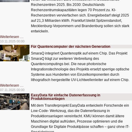
Rechenzentren 2025. Bis 2030: Deutschlands
Rechenzentrumskapazitäten legen 70 Prozent zu. KI-
Rechenzentren vervierfachen sich. Energiebedarf steigt 2025
auf 21,3 Milliarden kW/h. Frankfurt bleibt Spitzenstandort,
Mecklenburg-Vorpommern und Brandenburg sollen sich stark
entwickeln.
KI
Weiterlesen …
treibt
10.11.2025 00:00
Rechenzentrums-
Für Quantencomputer der nächsten Generation
Wachstum
SmaraQ integriert Quantenoptik auf einem Chip. Das Projekt
SmaraQ trägt zur weiteren Verbreitung des
Quantencomputings bei. Die neue photonische
Integrationstechnologie des Projekts ersetzt sperrige optische
Systeme aus Hunderten von Einzelkomponenten durch
lithografisch hergestellte UV-Lichtwellenleiter auf einem Chip.
Für
Weiterlesen …
Quantencomputer
07.11.2025 00:00
der
EasyData für einfache Datenerfassung in
nächsten
Produktionsanlagen
Generation
Mit dem Transferprojekt EasyData entwickeln Forschende ein
Low-Code- Werkzeug, das die Datenerfassung in
Produktionsanlagen vereinfacht. KMU können damit ältere
Maschinen digital aufrüsten, Prozesse optimieren und die
Grundlage für Digitale Produktpässe schaffen – ganz ohne IT-