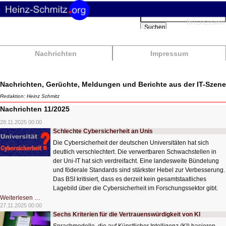
Suchbegriffe
Interessant
Suchen
Nachrichten
Impressum
Nachrichten, Gerüchte, Meldungen und Berichte aus der IT-Szene
Redaktion: Heinz Schmitz
Nachrichten 11/2025
28.11.2025 00:00
Schlechte Cybersicherheit an Unis
Die Cybersicherheit der deutschen Universitäten hat sich
deutlich verschlechtert. Die verwertbaren Schwachstellen in
der Uni-IT hat sich verdreifacht. Eine landesweite Bündelung
und föderale Standards sind stärkster Hebel zur Verbesserung.
Das BSI kritisiert, dass es derzeit kein gesamtstaatliches
Lagebild über die Cybersicherheit im Forschungssektor gibt.
Schlechte
Weiterlesen …
Cybersicherheit
27.11.2025 00:00
an
Sechs Kriterien für die Vertrauenswürdigkeit von KI
Unis