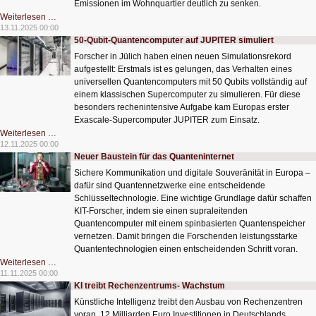
Emissionen im Wohnquartier deutlich zu senken.
Stabile
Weiterlesen …
Stromnetze
13.11.2025 00:00
mit
50-Qubit-Quantencomputer auf JUPITER simuliert
erneuerbaren
Energien
Forscher in Jülich haben einen neuen Simulationsrekord
aufgestellt: Erstmals ist es gelungen, das Verhalten eines
universellen Quantencomputers mit 50 Qubits vollständig auf
einem klassischen Supercomputer zu simulieren. Für diese
besonders rechenintensive Aufgabe kam Europas erster
Exascale-Supercomputer JUPITER zum Einsatz.
50-
Weiterlesen …
Qubit-
12.11.2025 00:00
Quantencomputer
Neuer Baustein für das Quanteninternet
auf
JUPITER
Sichere Kommunikation und digitale Souveränität in Europa –
simuliert
dafür sind Quantennetzwerke eine entscheidende
Schlüsseltechnologie. Eine wichtige Grundlage dafür schaffen
KIT-Forscher, indem sie einen supraleitenden
Quantencomputer mit einem spinbasierten Quantenspeicher
vernetzen. Damit bringen die Forschenden leistungsstarke
Quantentechnologien einen entscheidenden Schritt voran.
Neuer
Weiterlesen …
Baustein
11.11.2025 00:00
für
KI treibt Rechenzentrums- Wachstum
das
Quanteninternet
Künstliche Intelligenz treibt den Ausbau von Rechenzentren
voran .12 Milliarden Euro Investitionen in Deutschlands