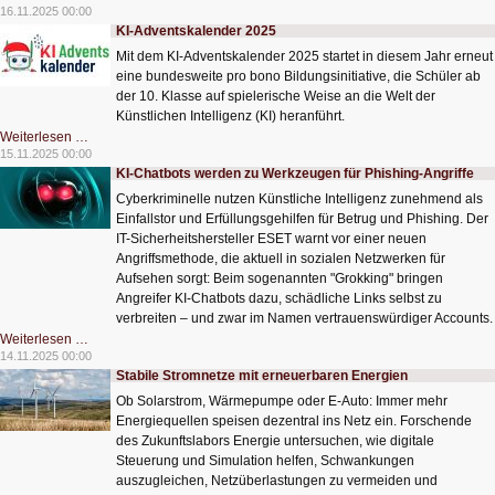
sehen
16.11.2025 00:00
Abhängigkeit
KI-Adventskalender 2025
bei
KI
Mit dem KI-Adventskalender 2025 startet in diesem Jahr erneut
und
Software
eine bundesweite pro bono Bildungsinitiative, die Schüler ab
der 10. Klasse auf spielerische Weise an die Welt der
Künstlichen Intelligenz (KI) heranführt.
KI-
Weiterlesen …
Adventskalender
15.11.2025 00:00
2025
KI-Chatbots werden zu Werkzeugen für Phishing-Angriffe
Cyberkriminelle nutzen Künstliche Intelligenz zunehmend als
Einfallstor und Erfüllungsgehilfen für Betrug und Phishing. Der
IT-Sicherheitshersteller ESET warnt vor einer neuen
Angriffsmethode, die aktuell in sozialen Netzwerken für
Aufsehen sorgt: Beim sogenannten "Grokking" bringen
Angreifer KI-Chatbots dazu, schädliche Links selbst zu
verbreiten – und zwar im Namen vertrauenswürdiger Accounts.
KI-
Weiterlesen …
Chatbots
14.11.2025 00:00
werden
Stabile Stromnetze mit erneuerbaren Energien
zu
Werkzeugen
Ob Solarstrom, Wärmepumpe oder E-Auto: Immer mehr
für
Phishing-
Energiequellen speisen dezentral ins Netz ein. Forschende
Angriffe
des Zukunftslabors Energie untersuchen, wie digitale
Steuerung und Simulation helfen, Schwankungen
auszugleichen, Netzüberlastungen zu vermeiden und