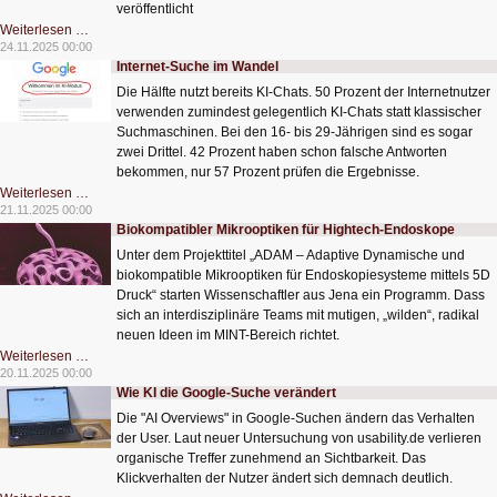
veröffentlicht
Anforderungen
Weiterlesen …
an
24.11.2025 00:00
Webmailer-
Internet-Suche im Wandel
Sicherheit
Die Hälfte nutzt bereits KI-Chats. 50 Prozent der Internetnutzer
verwenden zumindest gelegentlich KI-Chats statt klassischer
Suchmaschinen. Bei den 16- bis 29-Jährigen sind es sogar
zwei Drittel. 42 Prozent haben schon falsche Antworten
bekommen, nur 57 Prozent prüfen die Ergebnisse.
Internet-
Weiterlesen …
Suche
21.11.2025 00:00
im
Biokompatibler Mikrooptiken für Hightech-Endoskope
Wandel
Unter dem Projekttitel „ADAM – Adaptive Dynamische und
biokompatible Mikrooptiken für Endoskopiesysteme mittels 5D
Druck“ starten Wissenschaftler aus Jena ein Programm. Dass
sich an interdisziplinäre Teams mit mutigen, „wilden“, radikal
neuen Ideen im MINT-Bereich richtet.
Biokompatibler
Weiterlesen …
Mikrooptiken
20.11.2025 00:00
für
Wie KI die Google-Suche verändert
Hightech-
Endoskope
Die "AI Overviews" in Google-Suchen ändern das Verhalten
der User. Laut neuer Untersuchung von usability.de verlieren
organische Treffer zunehmend an Sichtbarkeit. Das
Klickverhalten der Nutzer ändert sich demnach deutlich.