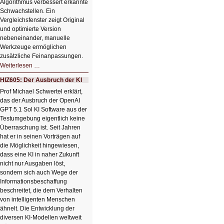
Algorithmus verbessert erkannte
Schwachstellen. Ein
Vergleichsfenster zeigt Original
und optimierte Version
nebeneinander, manuelle
Werkzeuge ermöglichen
zusätzliche Feinanpassungen.
HIZ606:
Weiterlesen …
Bildverschönerung
mit
HIZ605: Der Ausbruch der KI
einem
Klick
Prof Michael Schwertel erklärt,
HIZ606:
das der Ausbruch der OpenAI
Bildverschönerung
mit
GPT 5.1 Sol KI Software aus der
einem
Testumgebung eigentlich keine
Klick
Überraschung ist. Seit Jahren
hat er in seinen Vorträgen auf
die Möglichkeit hingewiesen,
dass eine KI in naher Zukunft
nicht nur Ausgaben löst,
sondern sich auch Wege der
Informationsbeschaffung
beschreitet, die dem Verhalten
von intelligenten Menschen
ähnelt. Die Entwicklung der
diversen KI-Modellen weltweit