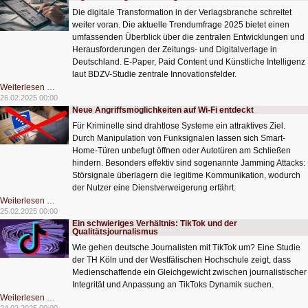
für
Die digitale Transformation in der Verlagsbranche schreitet
dezentrale
Prozessüberwachung
weiter voran. Die aktuelle Trendumfrage 2025 bietet einen
umfassenden Überblick über die zentralen Entwicklungen und
Herausforderungen der Zeitungs- und Digitalverlage in
Deutschland. E-Paper, Paid Content und Künstliche Intelligenz
laut BDZV-Studie zentrale Innovationsfelder.
Digitalisierung
Weiterlesen …
treibt
26.02.2025 00:00
Verlagsbranche
Neue Angriffsmöglichkeiten auf Wi-Fi entdeckt
voran
Für Kriminelle sind drahtlose Systeme ein attraktives Ziel.
Durch Manipulation von Funksignalen lassen sich Smart-
Home-Türen unbefugt öffnen oder Autotüren am Schließen
hindern. Besonders effektiv sind sogenannte Jamming Attacks:
Störsignale überlagern die legitime Kommunikation, wodurch
der Nutzer eine Dienstverweigerung erfährt.
Neue
Weiterlesen …
Angriffsmöglichkeiten
25.02.2025 00:00
auf
Ein schwieriges Verhältnis: TikTok und der
Wi-
Qualitätsjournalismus
Fi
entdeckt
Wie gehen deutsche Journalisten mit TikTok um? Eine Studie
der TH Köln und der Westfälischen Hochschule zeigt, dass
Medienschaffende ein Gleichgewicht zwischen journalistischer
Integrität und Anpassung an TikToks Dynamik suchen.
Ein
Weiterlesen …
schwieriges