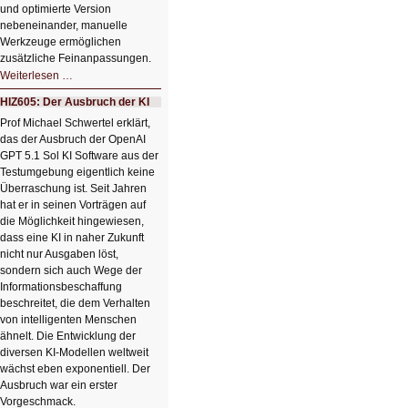
und optimierte Version
nebeneinander, manuelle
Werkzeuge ermöglichen
zusätzliche Feinanpassungen.
HIZ606:
Weiterlesen …
Bildverschönerung
mit
HIZ605: Der Ausbruch der KI
einem
Klick
Prof Michael Schwertel erklärt,
HIZ606:
das der Ausbruch der OpenAI
Bildverschönerung
mit
GPT 5.1 Sol KI Software aus der
einem
Testumgebung eigentlich keine
Klick
Überraschung ist. Seit Jahren
hat er in seinen Vorträgen auf
die Möglichkeit hingewiesen,
dass eine KI in naher Zukunft
nicht nur Ausgaben löst,
sondern sich auch Wege der
Informationsbeschaffung
beschreitet, die dem Verhalten
von intelligenten Menschen
ähnelt. Die Entwicklung der
diversen KI-Modellen weltweit
wächst eben exponentiell. Der
Ausbruch war ein erster
Vorgeschmack.