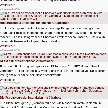
Sicherheitshersteller ESET warnt vor digitaler Desinformation.
KI-
Weiterlesen …
Betrug
03.02.2025 00:00
im
Wahlkampf
2025
Holografisches Endoskop für lebende Organismen
Ein Forschungsteam entwickelt eine neuartige Bildgebungstechnologie, um
neuronale Prozesse in lebenden Organismen mit hoher Präzision sichtbar zu
machen. Dieses Holografisches Endoskop eröffnet hochauflösende Einblicke in
neuronale Prozesse Holografisches Endoskop.
Holografisches
Weiterlesen …
Endoskop
02.02.2025 00:00
für
lebende
Organismen
KI auf dem freiberuflichen Arbeitsmarkt
Eine neue Studie zeigt, wie generative KI-Tools wie ChatGPT die Arbeitswelt
verändern. Es gibt demnach Gewinner und Verlierer der generativen Künstlichen
Intelligenz auf dem freiberuflichen Arbeitsmarkt
KI
Weiterlesen …
auf
01.02.2025 00:00
dem
freiberuflichen
Arbeitsmarkt
Die Psychologie der Interaktion mit Chatbots
Künstliche Intelligenz (KI) verändert die Art, wie Menschen kommunizieren. Im
Umgang mit Chatbots reagieren Menschen emotional und sozial. Das birgt