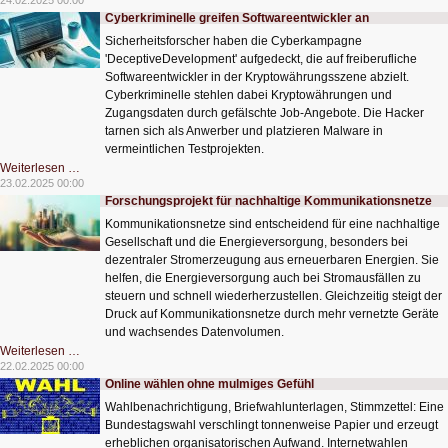
24.02.2025 00:00
Verhältnis:
Cyberkriminelle greifen Softwareentwickler an
TikTok
und
Sicherheitsforscher haben die Cyberkampagne
der
Qualitätsjournalismus
'DeceptiveDevelopment' aufgedeckt, die auf freiberufliche
Softwareentwickler in der Kryptowährungsszene abzielt.
Cyberkriminelle stehlen dabei Kryptowährungen und
Zugangsdaten durch gefälschte Job-Angebote. Die Hacker
tarnen sich als Anwerber und platzieren Malware in
vermeintlichen Testprojekten.
Cyberkriminelle
Weiterlesen …
greifen
23.02.2025 00:00
Softwareentwickler
Forschungsprojekt für nachhaltige Kommunikationsnetze
an
Kommunikationsnetze sind entscheidend für eine nachhaltige
Gesellschaft und die Energieversorgung, besonders bei
dezentraler Stromerzeugung aus erneuerbaren Energien. Sie
helfen, die Energieversorgung auch bei Stromausfällen zu
steuern und schnell wiederherzustellen. Gleichzeitig steigt der
Druck auf Kommunikationsnetze durch mehr vernetzte Geräte
und wachsendes Datenvolumen.
Forschungsprojekt
Weiterlesen …
für
22.02.2025 00:00
nachhaltige
Online wählen ohne mulmiges Gefühl
Kommunikationsnetze
Wahlbenachrichtigung, Briefwahlunterlagen, Stimmzettel: Eine
Bundestagswahl verschlingt tonnenweise Papier und erzeugt
erheblichen organisatorischen Aufwand. Internetwahlen