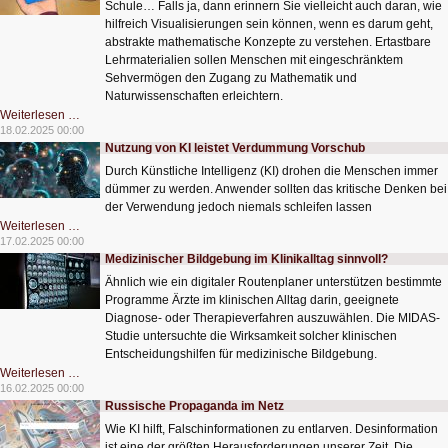
im
Schule… Falls ja, dann erinnern Sie vielleicht auch daran, wie
Netz?
hilfreich Visualisierungen sein können, wenn es darum geht,
abstrakte mathematische Konzepte zu verstehen. Ertastbare
Lehrmaterialien sollen Menschen mit eingeschränktem
Sehvermögen den Zugang zu Mathematik und
Naturwissenschaften erleichtern.
Geo3DTouch
Weiterlesen …
-
18.02.2025 00:00
Daten
Nutzung von KI leistet Verdummung Vorschub
zum
Anfassen
Durch Künstliche Intelligenz (KI) drohen die Menschen immer
dümmer zu werden. Anwender sollten das kritische Denken bei
der Verwendung jedoch niemals schleifen lassen
Nutzung
Weiterlesen …
von
17.02.2025 00:00
KI
Medizinischer Bildgebung im Klinikalltag sinnvoll?
leistet
Verdummung
Ähnlich wie ein digitaler Routenplaner unterstützen bestimmte
Vorschub
Programme Ärzte im klinischen Alltag darin, geeignete
Diagnose- oder Therapieverfahren auszuwählen. Die MIDAS-
Studie untersuchte die Wirksamkeit solcher klinischen
Entscheidungshilfen für medizinische Bildgebung.
Medizinischer
Weiterlesen …
Bildgebung
16.02.2025 00:00
im
Russische Propaganda im Netz
Klinikalltag
sinnvoll?
Wie KI hilft, Falschinformationen zu entlarven. Desinformation
ist eine der größten Herausforderungen unserer Zeit. Die