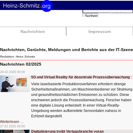
Suchbegriffe
Interessant
Suchen
Nachrichten
Impressum
Nachrichten, Gerüchte, Meldungen und Berichte aus der IT-Szene
Redaktion: Heinz Schmitz
Nachrichten 02/2025
28.02.2025 00:00
5G und Virtual Reality für dezentrale Prozessüberwachung
Viele laserbasierte Produktionsverfahren erfordern strenge
Sicherheitsmaßnahmen, um Maschinenbediener vor Strahlung
und gesundheitsschädlichen Emissionen zu schützen. Diese
erschweren jedoch die Prozessüberwachung. Forscher haben
eine digitale Lösung entwickelt: In einer Virtual-Reality-
Umgebung werden aufbereitete Sensordaten nahezu in
Echtzeit dargestellt.
5G
Weiterlesen …
und
27.02.2025 00:00
Virtual
Digitalisierung treibt Verlagsbranche voran
Reality