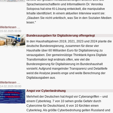
Sprachwissenschaftlerin und Informatikerin Dr. Veronika
Solopova hat eine KI-Lösung entwickelt, die manipulative
Inhalte identifiziert. In einem aktuellen Interview warnt sie:
„Glauben Sie nicht unkritisch, was Sie in den Sozialen Medien
lesen."
Russische
Weiterlesen …
Propaganda
15.02.2025 00:00
im
Bundesausgaben für Digitalisierung offengelegt
Netz
In den Haushaltsjahren 2019, 2021, 2023 und 2024 plante die
deutsche Bundesregierung, zusammen für diese vier
Haushalte über 60 Milliarden Euro für Digitalisierung zu
verausgaben. Der gemeinnützige Thinktank Agora Digitale
Transformation legt erstmals offen, wie viel die
Bundesregierung für Digitalisierung im Bundeshaushalt
vorsieht. Aufgrund mangelnder Transparenz und Detailtiefe
weist die Analyse jeweils enge und weite Berechnung der
Digitalausgaben aus.
Bundesausgaben
Weiterlesen …
für
14.02.2025 00:00
Digitalisierung
Angst vor Cyberbedrohung
offengelegt
Mehrheit der Deutschen hat Angst vor Cyberangriffen – und
einem Cyberkrieg. 7 von 10 sehen große Gefahr durch
Cybercrime für Deutschland, 6 von 10 fürchten einen
Cyberkrieg. Als größte Cyberbedrohung gelten Russland und