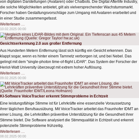
von digitalen Darstellungen (Avataren) oder Chatbots. Die Digital Afterlife Industry,
die solche Möglichkeiten anbietet, gilt als vielversprechender Wachstumsmarkt.
Forscher haben Gestaltungsvorschläge zum Umgang mit Avataren erarbeitet und
in einer Studie zusammengefasst.
Digital
Weiterlesen …
unsterblich?
10.02.2025 00:00
Gesichtserkennung 2.0 aus großer Entfernung
Aus Hunderten Metern Entfernung lässt sich künftig ein Gesicht erkennen. Das
klappt sogar, wenn es hinter einem Tarnnetz verborgen ist, und bei Nebel. Das
gelingt mit dem "single-photon time-of-flight LiDAR". Das System der Forscher der
Heriot-Watt University überzeugt mit extrem hoher Auflösung.
Gesichtserkennung
Weiterlesen …
2.0
09.02.2025 00:00
aus
großer
Entfernung
KI-Software VoiceTracker erkennt Stimmprobleme in Echtzeit
Eine leistungsfähige Stimme ist für Lehrkräfte eine essenzielle Voraussetzung
ihrer täglichen Berufsausübung. Mit VoiceTracker arbeitet das Fraunhofer IDMT an
einer Lösung, die Lehrkräften präventive Unterstützung für die Gesundheit ihrer
Stimme bietet. Die Software analysiert die Stimmqualität in Echtzeit und erkennt
potenzielle Stimmprobleme frühzeitig.
KI-
Weiterlesen …
Software
08.02.2025 00:00
VoiceTracker