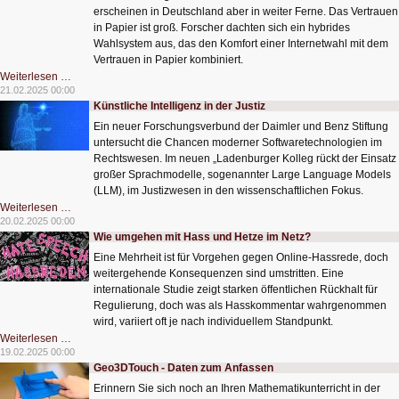
erscheinen in Deutschland aber in weiter Ferne. Das Vertrauen
in Papier ist groß. Forscher dachten sich ein hybrides
Wahlsystem aus, das den Komfort einer Internetwahl mit dem
Vertrauen in Papier kombiniert.
Online
Weiterlesen …
wählen
21.02.2025 00:00
ohne
Künstliche Intelligenz in der Justiz
mulmiges
Gefühl
Ein neuer Forschungsverbund der Daimler und Benz Stiftung
untersucht die Chancen moderner Softwaretechnologien im
Rechtswesen. Im neuen „Ladenburger Kolleg rückt der Einsatz
großer Sprachmodelle, sogenannter Large Language Models
(LLM), im Justizwesen in den wissenschaftlichen Fokus.
Künstliche
Weiterlesen …
Intelligenz
20.02.2025 00:00
in
Wie umgehen mit Hass und Hetze im Netz?
der
Justiz
Eine Mehrheit ist für Vorgehen gegen Online-Hassrede, doch
weitergehende Konsequenzen sind umstritten. Eine
internationale Studie zeigt starken öffentlichen Rückhalt für
Regulierung, doch was als Hasskommentar wahrgenommen
wird, variiert oft je nach individuellem Standpunkt.
Wie
Weiterlesen …
umgehen
19.02.2025 00:00
mit
Geo3DTouch - Daten zum Anfassen
Hass
und
Erinnern Sie sich noch an Ihren Mathematikunterricht in der
Hetze