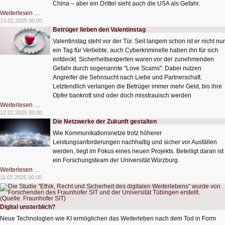
China – aber ein Drittel sieht auch die USA als Gefahr.
Angst
Weiterlesen …
vor
13.02.2025 00:00
Cyberbedrohung
Betrüger lieben den Valentinstag
Valentinstag steht vor der Tür. Seit langem schon ist er nicht nur
ein Tag für Verliebte, auch Cyberkriminelle haben ihn für sich
entdeckt. Sicherheitsexperten waren vor der zunehmenden
Gefahr durch sogenannte "Love Scams". Dabei nutzen
Angreifer die Sehnsucht nach Liebe und Partnerschaft.
Letztendlich verlangen die Betrüger immer mehr Geld, bis ihre
Opfer bankrott sind oder doch misstrauisch werden
Betrüger
Weiterlesen …
lieben
12.02.2025 00:00
den
Die Netzwerke der Zukunft gestalten
Valentinstag
Wie Kommunikationsnetze trotz höherer
Leistungsanforderungen nachhaltig und sicher vor Ausfällen
werden, liegt im Fokus eines neuen Projekts. Beteiligt daran ist
ein Forschungsteam der Universität Würzburg.
Die
Weiterlesen …
Netzwerke
11.02.2025 00:00
der
Zukunft
gestalten
Digital unsterblich?
Neue Technologien wie KI ermöglichen das Weiterleben nach dem Tod in Form