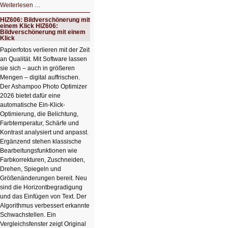
HIZ607:
Weiterlesen …
Schicker
kompakter
HIZ606: Bildverschönerung mit
Rechenturbo
einem Klick HIZ606:
Bildverschönerung mit einem
Klick
Papierfotos verlieren mit der Zeit
an Qualität. Mit Software lassen
sie sich – auch in größeren
Mengen – digital auffrischen.
Der Ashampoo Photo Optimizer
2026 bietet dafür eine
automatische Ein-Klick-
Optimierung, die Belichtung,
Farbtemperatur, Schärfe und
Kontrast analysiert und anpasst.
Ergänzend stehen klassische
Bearbeitungsfunktionen wie
Farbkorrekturen, Zuschneiden,
Drehen, Spiegeln und
Größenänderungen bereit. Neu
sind die Horizontbegradigung
und das Einfügen von Text. Der
Algorithmus verbessert erkannte
Schwachstellen. Ein
Vergleichsfenster zeigt Original