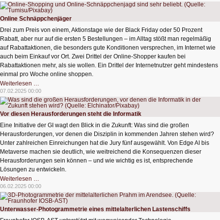
erkennt
Stimmprobleme
in
Online Schnäppchenjäger
Echtzeit
Drei zum Preis von einem, Aktionstage wie der Black Friday oder 50 Prozent
Rabatt, aber nur auf die ersten 5 Bestellungen – im Alltag stößt man regelmäßig
auf Rabattaktionen, die besonders gute Konditionen versprechen, im Internet wie
auch beim Einkauf vor Ort. Zwei Drittel der Online-Shopper kaufen bei
Rabattaktionen mehr, als sie wollen. Ein Drittel der Internetnutzer geht mindestens
einmal pro Woche online shoppen.
Online
Weiterlesen …
Schnäppchenjäger
07.02.2025 00:00
Vor diesen Herausforderungen steht die Informatik
Eine Initiative der GI wagt den Blick in die Zukunft: Was sind die großen
Herausforderungen, vor denen die Disziplin in kommenden Jahren stehen wird?
Unter zahlreichen Einreichungen hat die Jury fünf ausgewählt. Von Edge AI bis
Metaverse machen sie deutlich, wie weitreichend die Konsequenzen dieser
Herausforderungen sein können – und wie wichtig es ist, entsprechende
Lösungen zu entwickeln.
Vor
Weiterlesen …
diesen
06.02.2025 00:00
Herausforderungen
steht
die
Informatik
Unterwasser-Photogrammetrie eines mittelalterlichen Lastenschiffs