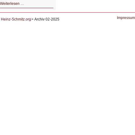
HIZ605:
Weiterlesen …
Der
Ausbruch
der
KI
Impressum
Heinz-Schmitz.org
Archiv 02-2025