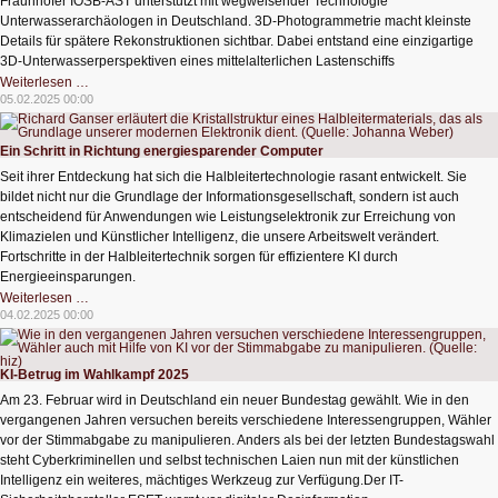
Fraunhofer IOSB-AST unterstützt mit wegweisender Technologie
Unterwasserarchäologen in Deutschland. 3D-Photogrammetrie macht kleinste
Details für spätere Rekonstruktionen sichtbar. Dabei entstand eine einzigartige
3D-Unterwasserperspektiven eines mittelalterlichen Lastenschiffs
Unterwasser-
Weiterlesen …
Photogrammetrie
05.02.2025 00:00
eines
mittelalterlichen
Lastenschiffs
Ein Schritt in Richtung energiesparender Computer
Seit ihrer Entdeckung hat sich die Halbleitertechnologie rasant entwickelt. Sie
bildet nicht nur die Grundlage der Informationsgesellschaft, sondern ist auch
entscheidend für Anwendungen wie Leistungselektronik zur Erreichung von
Klimazielen und Künstlicher Intelligenz, die unsere Arbeitswelt verändert.
Fortschritte in der Halbleitertechnik sorgen für effizientere KI durch
Energieeinsparungen.
Ein
Weiterlesen …
Schritt
04.02.2025 00:00
in
Richtung
energiesparender
Computer
KI-Betrug im Wahlkampf 2025
Am 23. Februar wird in Deutschland ein neuer Bundestag gewählt. Wie in den
vergangenen Jahren versuchen bereits verschiedene Interessengruppen, Wähler
vor der Stimmabgabe zu manipulieren. Anders als bei der letzten Bundestagswahl
steht Cyberkriminellen und selbst technischen Laien nun mit der künstlichen
Intelligenz ein weiteres, mächtiges Werkzeug zur Verfügung.Der IT-