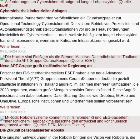
nicht
authentisch
Cybersicherheit industrieller Anlagen
Internationale Partnerbehörden veröffentlichen ein Grundsatzpapier zur
Operational Technology-Cybersicherheit. Der sichere Betrieb von Prozessleit- und
Automatisierungstechnik stellt Organisationen vor große Herausforderungen
hinsichtlich der Cybersicherheit — auch, weil sie häufig sehr lange Lebenszyklen
hat, und insbesondere, wenn sie in Kritischen Infrastrukturen eingesetzt wird.
Cybersicherheit
Weiterlesen …
industrieller
04.10.2024 00:00
Anlagen
Neue APT-Gruppe greift thailändische Regierung an
Forscher des IT-Sicherheitsherstellers ESET haben eine neue Advanced
Persistent Threat (APT)-Gruppe namens CeranaKeeper entdeckt, die gezielt
staatliche Institutionen in Thailand angreift. Im Rahmen mehrerer Kampagnen, die
2023 begannen, wurden große Mengen sensibler Daten exfiltriert. Diese Angriffe
missbrauchten dabei bekannte Datei-Sharing-Dienste wie Dropbox, GitHub und
OneDrive. Europäische Institutionen und Unternehmen sollten vorbereitet sein
Neue
Weiterlesen …
APT-
03.10.2024 00:00
Gruppe
greift
thailändische
Regierung
an
Die Zukunft personalisierter Robotik
Die jüngsten Entwicklungen in der Robotik bringen die Vision von Robotern, die