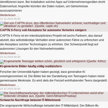
identifizieren kann. Bei Installation solcher Apps auf Unternehmensgeräten droht
Datenverlust. Angreifer könnten die Daten nutzen, um Geheimnisse
auszuspionieren
Fingerabdruck
Weiterlesen …
gefährdet
21.10.2024 00:00
Firmengeheimnisse
CAPTN X-Ferry soll Akzeptanz für autonome Verkehre steigern
CAPTN X-Ferry ist ein interdisziplinäres Projekt mit sechs Partnern, das darauf
abzielt, das selbstständige Verhalten einer autonomen Fähre zu erforschen und
die Akzeptanz solcher Technologien zu erhöhen. Der Schwerpunkt liegt auf
autonomen Lösungen für den Nahverkehrssektor.
CAPTN
Weiterlesen …
X-
20.10.2024 00:00
Ferry
soll
Akzeptanz
KI-generierte Bilder häufig völlig realitätsfern
für
autonome
Forscher der Universität Agder haben gezeigt, dass generative KI
Verkehre
voreingenommen ist. Die Bilder bei der Darstellung von Teenagern haben meist
steigern
gemeinsame Merkmale. Es wird stets die Freizeit wohlhabender Teens dargestellt.
KI-
Weiterlesen …
generierte
19.10.2024 00:00
Bilder
häufig
völlig
realitätsfern
Schwache Nachfrage belastet IT-Mittelstand
Die angespannte Wirtschaftslage belastet den IT-Mittelstand. Der Bitkom-Ifo-