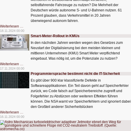
selbstfahrende Fahrzeuge zu nutzen? Die Mehrheit der
Deutschen würde autonome S- und U-Bahnen nutzen. 61
Prozent glauben, dass Verkehrsmittel in 20 Jahren
überwiegend autonom fahren.
Autonome
Weiterlesen …
Verkehrsmittel
18.11.2024 00:00
im
Smart-Meter-Rollout in KMUs
Nahverkehr
gut
In den nächsten Jahren werden wegen des Gesetzes zum
vorstellbar
Neustart der Digitalisierung bei den meisten kleinen und
mittleren Unternehmen (KMU) Smart Meter verpflichtend
eingebaut. Was nötig ist, um die Potenziale zu nutzen?
Smart-
Weiterlesen …
Meter-
17.11.2024 00:00
Rollout
Programmiersprache bestimmt nicht die IT-Sicherheit
in
KMUs
Es gibt über 900 klar klassifizierte Defekte in
Softwareapplikationen. Ein Teil davon geht auf Speicherfehler
zurück, wo Code falsch auf Speicherbereiche zugreift und
Folgefehler zu Abstürzen oder weiteren Effekten führen
können. Die NSA warnt vor Speicherfehlern und ignoriert dabei
den Großteil anderer Sicherheitslücken
Programmiersprache
Weiterlesen …
bestimmt
16.11.2024 00:00
nicht
die
IT-
Sicherheit