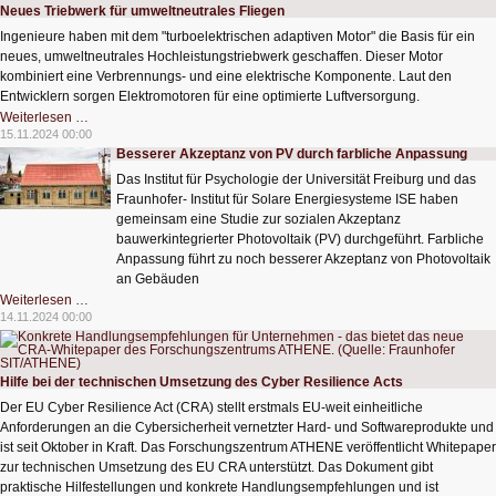
Neues Triebwerk für umweltneutrales Fliegen
Ingenieure haben mit dem "turboelektrischen adaptiven Motor" die Basis für ein
neues, umweltneutrales Hochleistungstriebwerk geschaffen. Dieser Motor
kombiniert eine Verbrennungs- und eine elektrische Komponente. Laut den
Entwicklern sorgen Elektromotoren für eine optimierte Luftversorgung.
Neues
Weiterlesen …
Triebwerk
15.11.2024 00:00
für
Besserer Akzeptanz von PV durch farbliche Anpassung
umweltneutrales
Fliegen
Das Institut für Psychologie der Universität Freiburg und das
Fraunhofer- Institut für Solare Energiesysteme ISE haben
gemeinsam eine Studie zur sozialen Akzeptanz
bauwerkintegrierter Photovoltaik (PV) durchgeführt. Farbliche
Anpassung führt zu noch besserer Akzeptanz von Photovoltaik
an Gebäuden
Besserer
Weiterlesen …
Akzeptanz
14.11.2024 00:00
von
PV
durch
farbliche
Anpassung
Hilfe bei der technischen Umsetzung des Cyber Resilience Acts
Der EU Cyber Resilience Act (CRA) stellt erstmals EU-weit einheitliche
Anforderungen an die Cybersicherheit vernetzter Hard- und Softwareprodukte und
ist seit Oktober in Kraft. Das Forschungszentrum ATHENE veröffentlicht Whitepaper
zur technischen Umsetzung des EU CRA unterstützt. Das Dokument gibt
praktische Hilfestellungen und konkrete Handlungsempfehlungen und ist