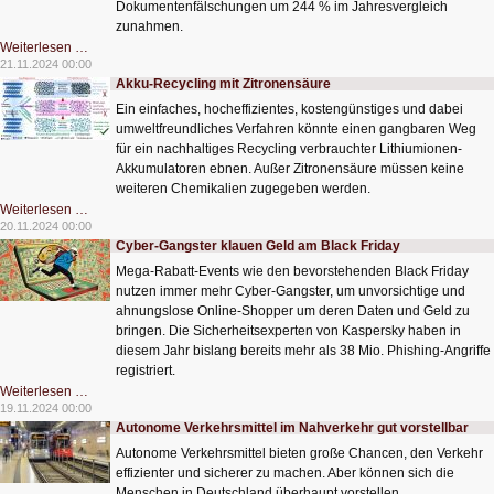
Dokumentenfälschungen um 244 % im Jahresvergleich
zunahmen.
KI
Weiterlesen …
befeuert
21.11.2024 00:00
Dokumentenfälschung
Akku-Recycling mit Zitronensäure
Ein einfaches, hocheffizientes, kostengünstiges und dabei
umweltfreundliches Verfahren könnte einen gangbaren Weg
für ein nachhaltiges Recycling verbrauchter Lithiumionen-
Akkumulatoren ebnen. Außer Zitronensäure müssen keine
weiteren Chemikalien zugegeben werden.
Akku-
Weiterlesen …
Recycling
20.11.2024 00:00
mit
Cyber-Gangster klauen Geld am Black Friday
Zitronensäure
Mega-Rabatt-Events wie den bevorstehenden Black Friday
nutzen immer mehr Cyber-Gangster, um unvorsichtige und
ahnungslose Online-Shopper um deren Daten und Geld zu
bringen. Die Sicherheitsexperten von Kaspersky haben in
diesem Jahr bislang bereits mehr als 38 Mio. Phishing-Angriffe
registriert.
Cyber-
Weiterlesen …
Gangster
19.11.2024 00:00
klauen
Autonome Verkehrsmittel im Nahverkehr gut vorstellbar
Geld
am
Autonome Verkehrsmittel bieten große Chancen, den Verkehr
Black
Friday
effizienter und sicherer zu machen. Aber können sich die
Menschen in Deutschland überhaupt vorstellen,