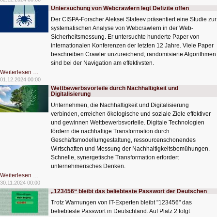
neue
Untersuchung von Webcrawlern legt Defizite offen
Varianten
von
Der CISPA-Forscher Aleksei Stafeev präsentiert eine Studie zur
Cyberattacken
systematischen Analyse von Webcrawlern in der Web-
Sicherheitsmessung. Er untersuchte hunderte Paper von
internationalen Konferenzen der letzten 12 Jahre. Viele Paper
beschreiben Crawler unzureichend; randomisierte Algorithmen
sind bei der Navigation am effektivsten.
Untersuchung
Weiterlesen …
von
01.12.2024 00:00
Webcrawlern
Wettbewerbsvorteile durch Nachhaltigkeit und
legt
Digitalisierung
Defizite
offen
Unternehmen, die Nachhaltigkeit und Digitalisierung
verbinden, erreichen ökologische und soziale Ziele effektiver
und gewinnen Wettbewerbsvorteile. Digitale Technologien
fördern die nachhaltige Transformation durch
Geschäftsmodellumgestaltung, ressourcenschonendes
Wirtschaften und Messung der Nachhaltigkeitsbemühungen.
Schnelle, synergetische Transformation erfordert
unternehmerisches Denken.
Wettbewerbsvorteile
Weiterlesen …
durch
30.11.2024 00:00
Nachhaltigkeit
„123456“ bleibt das beliebteste Passwort der Deutschen
und
Digitalisierung
Trotz Warnungen von IT-Experten bleibt "123456" das
beliebteste Passwort in Deutschland. Auf Platz 2 folgt