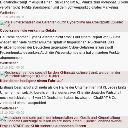
Digitalindex zeigt im August einen Rückgang um 6,1 Punkte zum Vormonat. Bitkom
veröffentlicht IT-Mittelstandsbericht mit dem Schwerpunkt digitales Marketing
Schwache
Weiterlesen …
Nachfrage
18.10.2024 00:00
belastet
IT-
Mittelstand
Cybercrime - die verkannte Gefahr
Deutsche nehmen Cyber-Gefahren nicht ernst. Laut einem Report von G Data
wiegen sich viele Nutzer am Arbeitsplatz in trügerischer IT-Sicherheit. Das
Risikoempfinden der Deutschen gegenüber Cyber-Gefahren ist um zwölf
Prozentpunkte gesunken. Auch die Wissenskompetenz hat um sieben Punkte
abgenommen.
Cybercrime
Weiterlesen …
-
17.10.2024 00:00
die
verkannte
Gefahr
Künstlicher Intelligenz nimmt Fahrt auf
Erstmals beschäftigt sich mehr als die Hälfte der Unternehmen mit KI. Jedes fünfte
Unternehmen setzt KI bereits ein. Bei generativer KI ist die deutsche Wirtschaft
noch zurückhaltend. 4 von 10 Deutschen haben inzwischen ChatGPT & Co.
zumindest einmal ausprobiert
Künstlicher
Weiterlesen …
Intelligenz
16.10.2024 00:00
nimmt
Fahrt
auf
Projekt STADT:up: KI für sicheres autonomes Fahren