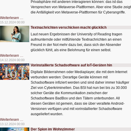
Privatsphäre mit anderen interagieren können: das ist das
Versprechen von Metaverse-Plattformen. Aber eine Studie zeigt
die Anfälligkeit von Metaverse-Plattformen für Cyberangriffe.
Metaverse-
Weiterlesen …
Plattformen
15.12.2024 00:00
sind
Textnachrichten verschicken macht glücklich
anfällig
für
Laut neuen Ergebnissen der University of Reading tragen
Cyberangriffe
aufmunternde oder mitfühlende Textnachrichten an einen
Freund in der Not mehr dazu bei, dass sich der Absender
glücklich fühlt, als eine Belohnung für einen selbst.
Textnachrichten
Weiterlesen …
verschicken
14.12.2024 00:00
macht
Vorinstallierte Schadsoftware auf IoT-Geräten hin
glücklich
Digitale Bilderrahmen oder Mediaplayer, die mit dem Internet
verbunden werden: Derartige Geräte können mit
Schadsoftware infiziert werden und sind daher immer häufiger
Ziel von Cyberkriminellen. Das BSI hat nun bei bis zu 30.000
solcher Geräte die Kommunikation zwischen der
Schadsoftware BadBox und den Tätern unterbunden. All
diesen Geräten ist gemein, dass sie über veraltete Android-
Versionen verfügen und mit vorinstallierter Schadsoftware
ausgeliefert wurden.
Vorinstallierte
Weiterlesen …
Schadsoftware
13.12.2024 00:00
auf
Der Spion im Wohnzimmer
IoT-