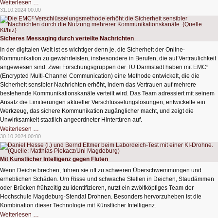
Das
Weiterlesen …
Darknet
31.10.2024 00:00
–
ein
Ort
voller
Kriminalität?
Sicheres Messaging durch verteilte Nachrichten
In der digitalen Welt ist es wichtiger denn je, die Sicherheit der Online-
Kommunikation zu gewährleisten, insbesondere in Berufen, die auf Vertraulichkeit
angewiesen sind. Zwei Forschungsgruppen der TU Darmstadt haben mit EMC²
(Encrypted Multi-Channel Communication) eine Methode entwickelt, die die
Sicherheit sensibler Nachrichten erhöht, indem das Vertrauen auf mehrere
bestehende Kommunikationskanäle verteilt wird. Das Team adressiert mit seinem
Ansatz die Limitierungen aktueller Verschlüsselungslösungen, entwickelte ein
Werkzeug, das sichere Kommunikation zugänglicher macht, und zeigt die
Unwirksamkeit staatlich angeordneter Hintertüren auf.
Sicheres
Weiterlesen …
Messaging
30.10.2024 00:00
durch
verteilte
Nachrichten
Mit Künstlicher Intelligenz gegen Fluten
Wenn Deiche brechen, führen sie oft zu schweren Überschwemmungen und
erheblichen Schäden. Um Risse und schwache Stellen in Deichen, Staudämmen
oder Brücken frühzeitig zu identifizieren, nutzt ein zwölfköpfiges Team der
Hochschule Magdeburg-Stendal Drohnen. Besonders hervorzuheben ist die
Kombination dieser Technologie mit Künstlicher Intelligenz.
Mit
Weiterlesen …