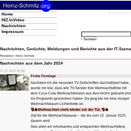
Interessant
Navigation
Home
überspringen
HIZ.InVideo
Nachrichten
Impressum
Suchbegriffe
Suchen
Nachrichten, Gerüchte, Meldungen und Berichte aus der IT-Szene
Redaktion: Heinz Schmitz
Nachrichten aus dem Jahr 2024
21.12.2024 00:00
Frohe Festtage
Nachdem ich die neuesten TV-Zeitschriften durchstöbert habe,
wurde mir klar, dass alle TV-Sender ihre Weihnachtsfilme mit
dem Coca-Cola-Weihnachtsmann aus dem Archiv gekramt und
ins Programm geschoben haben. Da ging bei mir eine riesiger
Weihnachtsbaum-Lichterkette an:
🎅🎄Weihnachten steht wieder vor der Tür.
🎅🎄
Zeit für die Weihnachtspause – die bis zum 10. Januar 2025
dauern wird.
Also allen ein erholsames und entspanntes Weihnachtsfest,