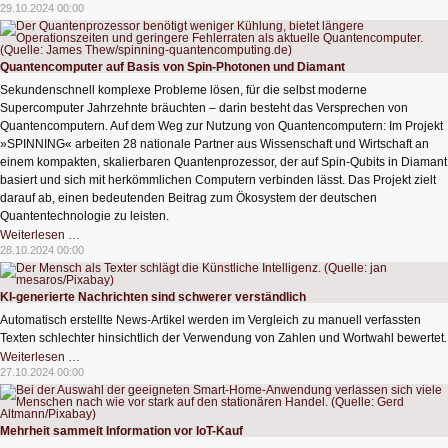
Künstlicher
29.10.2024 00:00
Intelligenz
gegen
Fluten
Quantencomputer auf Basis von Spin-Photonen und Diamant
Sekundenschnell komplexe Probleme lösen, für die selbst moderne
Supercomputer Jahrzehnte bräuchten – darin besteht das Versprechen von
Quantencomputern. Auf dem Weg zur Nutzung von Quantencomputern: Im Projekt
»SPINNING« arbeiten 28 nationale Partner aus Wissenschaft und Wirtschaft an
einem kompakten, skalierbaren Quantenprozessor, der auf Spin-Qubits in Diamant
basiert und sich mit herkömmlichen Computern verbinden lässt. Das Projekt zielt
darauf ab, einen bedeutenden Beitrag zum Ökosystem der deutschen
Quantentechnologie zu leisten.
Quantencomputer
Weiterlesen …
auf
28.10.2024 00:00
Basis
von
Spin-
Photonen
KI-generierte Nachrichten sind schwerer verständlich
und
Diamant
Automatisch erstellte News-Artikel werden im Vergleich zu manuell verfassten
Texten schlechter hinsichtlich der Verwendung von Zahlen und Wortwahl bewertet.
KI-
Weiterlesen …
generierte
27.10.2024 00:00
Nachrichten
sind
schwerer
verständlich
Mehrheit sammelt Information vor IoT-Kauf