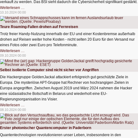
verkauft zu werden. Das BSI sieht dadurch die Cybersicherheit signifikant gestärkt.
Cyber
Weiterlesen …
Resilience
10.10.2024 00:00
Act
erhöht
Cybersicherheit
Teure Roaming-Fallen drohen auf Fernreisen
Trotz freier Handy-Nutzung innerhalb der EU und einer Kostenbremse außerhalb
drohen auf Reisen weiter hohe Kosten - nicht selten 20 Euro für den Versand nur
eines Fotos oder zwei Euro pro Telefonminute.
Teure
Weiterlesen …
Roaming-
09.10.2024 00:00
Fallen
drohen
auf
Fernreisen
Selbst isolierte Computer sind nicht sicher vor Angriffen
Die Hackergruppe GoldenJackal attackiert erfolgreich gut geschützte Ziele in
Europa. Die mysteriöse APT-Gruppe hat Rechner von hochrangigen Zielen in
Europa angegriffen. Zwischen August 2019 und März 2024 nahmen die Hacker
eine südasiatische Botschaft in Belarus und wiederholt eine EU-
Regierungsorganisation ins Visier.
Selbst
Weiterlesen …
isolierte
08.10.2024 00:00
Computer
sind
nicht
sicher
vor
Erster photonischer Quantencomputer in Paderborn
Angriffen
Quantentechnologien revolutionieren unser Leben, insbesondere in den