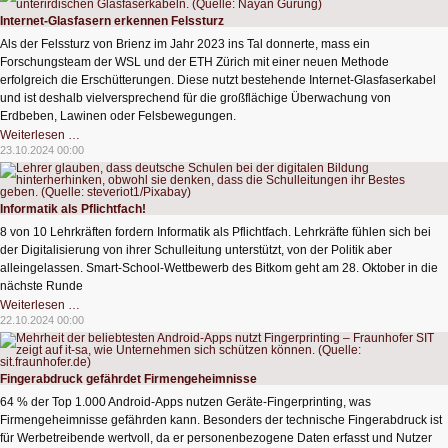
Adventskalender
2024
Internet-Glasfasern erkennen Felssturz
Als der Felssturz von Brienz im Jahr 2023 ins Tal donnerte, mass ein
Forschungsteam der WSL und der ETH Zürich mit einer neuen Methode
erfolgreich die Erschütterungen. Diese nutzt bestehende Internet-Glasfaserkabel
und ist deshalb vielversprechend für die großflächige Überwachung von
Erdbeben, Lawinen oder Felsbewegungen.
Internet-
Weiterlesen …
Glasfasern
23.10.2024 00:00
erkennen
Felssturz
Informatik als Pflichtfach!
8 von 10 Lehrkräften fordern Informatik als Pflichtfach. Lehrkräfte fühlen sich bei
der Digitalisierung von ihrer Schulleitung unterstützt, von der Politik aber
alleingelassen. Smart-School-Wettbewerb des Bitkom geht am 28. Oktober in die
nächste Runde
Informatik
Weiterlesen …
als
22.10.2024 00:00
Pflichtfach!
Fingerabdruck gefährdet Firmengeheimnisse
64 % der Top 1.000 Android-Apps nutzen Geräte-Fingerprinting, was
Firmengeheimnisse gefährden kann. Besonders der technische Fingerabdruck ist
für Werbetreibende wertvoll, da er personenbezogene Daten erfasst und Nutzer