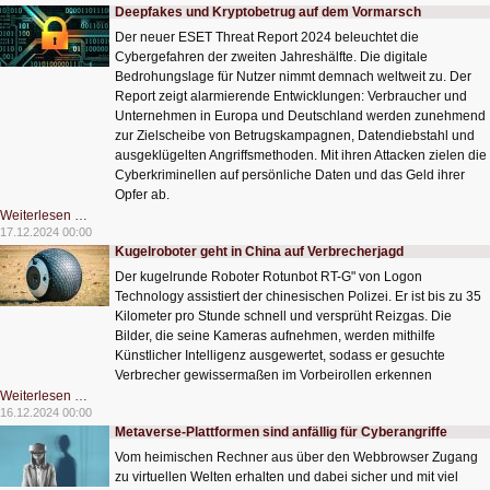
Hotel-
Deepfakes und Kryptobetrug auf dem Vormarsch
Empfangschef?
Der neuer ESET Threat Report 2024 beleuchtet die
Cybergefahren der zweiten Jahreshälfte. Die digitale
Bedrohungslage für Nutzer nimmt demnach weltweit zu. Der
Report zeigt alarmierende Entwicklungen: Verbraucher und
Unternehmen in Europa und Deutschland werden zunehmend
zur Zielscheibe von Betrugskampagnen, Datendiebstahl und
ausgeklügelten Angriffsmethoden. Mit ihren Attacken zielen die
Cyberkriminellen auf persönliche Daten und das Geld ihrer
Opfer ab.
Deepfakes
Weiterlesen …
und
17.12.2024 00:00
Kryptobetrug
Kugelroboter geht in China auf Verbrecherjagd
auf
dem
Der kugelrunde Roboter Rotunbot RT-G" von Logon
Vormarsch
Technology assistiert der chinesischen Polizei. Er ist bis zu 35
Kilometer pro Stunde schnell und versprüht Reizgas. Die
Bilder, die seine Kameras aufnehmen, werden mithilfe
Künstlicher Intelligenz ausgewertet, sodass er gesuchte
Verbrecher gewissermaßen im Vorbeirollen erkennen
Kugelroboter
Weiterlesen …
geht
16.12.2024 00:00
in
Metaverse-Plattformen sind anfällig für Cyberangriffe
China
auf
Vom heimischen Rechner aus über den Webbrowser Zugang
Verbrecherjagd
zu virtuellen Welten erhalten und dabei sicher und mit viel