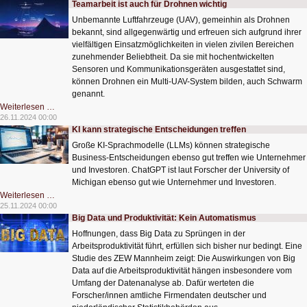
Teamarbeit ist auch für Drohnen wichtig
verständlicher
vermitteln
Unbemannte Luftfahrzeuge (UAV), gemeinhin als Drohnen
bekannt, sind allgegenwärtig und erfreuen sich aufgrund ihrer
vielfältigen Einsatzmöglichkeiten in vielen zivilen Bereichen
zunehmender Beliebtheit. Da sie mit hochentwickelten
Sensoren und Kommunikationsgeräten ausgestattet sind,
können Drohnen ein Multi-UAV-System bilden, auch Schwarm
genannt.
Teamarbeit
Weiterlesen …
ist
26.11.2024 00:00
auch
KI kann strategische Entscheidungen treffen
für
Drohnen
Große KI-Sprachmodelle (LLMs) können strategische
wichtig
Business-Entscheidungen ebenso gut treffen wie Unternehmer
und Investoren. ChatGPT ist laut Forscher der University of
Michigan ebenso gut wie Unternehmer und Investoren.
KI
Weiterlesen …
kann
25.11.2024 00:00
strategische
Big Data und Produktivität: Kein Automatismus
Entscheidungen
treffen
Hoffnungen, dass Big Data zu Sprüngen in der
Arbeitsproduktivität führt, erfüllen sich bisher nur bedingt. Eine
Studie des ZEW Mannheim zeigt: Die Auswirkungen von Big
Data auf die Arbeitsproduktivität hängen insbesondere vom
Umfang der Datenanalyse ab. Dafür werteten die
Forscher/innen amtliche Firmendaten deutscher und