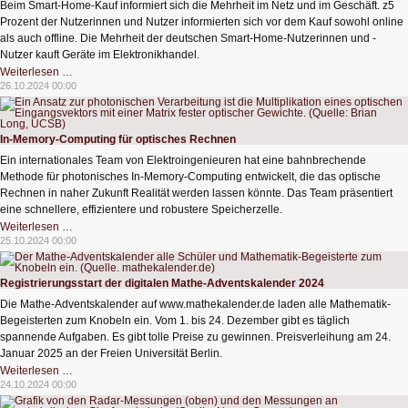
Beim Smart-Home-Kauf informiert sich die Mehrheit im Netz und im Geschäft. z5
Prozent der Nutzerinnen und Nutzer informierten sich vor dem Kauf sowohl online
als auch offline. Die Mehrheit der deutschen Smart-Home-Nutzerinnen und -
Nutzer kauft Geräte im Elektronikhandel.
Mehrheit
Weiterlesen …
sammelt
26.10.2024 00:00
Information
vor
IoT-
Kauf
In-Memory-Computing für optisches Rechnen
Ein internationales Team von Elektroingenieuren hat eine bahnbrechende
Methode für photonisches In-Memory-Computing entwickelt, die das optische
Rechnen in naher Zukunft Realität werden lassen könnte. Das Team präsentiert
eine schnellere, effizientere und robustere Speicherzelle.
In-
Weiterlesen …
Memory-
25.10.2024 00:00
Computing
für
optisches
Rechnen
Registrierungsstart der digitalen Mathe-Adventskalender 2024
Die Mathe-Adventskalender auf www.mathekalender.de laden alle Mathematik-
Begeisterten zum Knobeln ein. Vom 1. bis 24. Dezember gibt es täglich
spannende Aufgaben. Es gibt tolle Preise zu gewinnen. Preisverleihung am 24.
Januar 2025 an der Freien Universität Berlin.
Registrierungsstart
Weiterlesen …
der
24.10.2024 00:00
digitalen
Mathe-