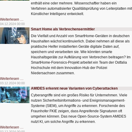
enthält eine oder mehrere. Wissenschaftler haben ein
Verfahren automatisierter Qualitätsprüfung von Leiterplatten mit
Künstlicher Intelligenz entwickelt.
KI
Weiterlesen …
prüft
04.12.2024 00:00
Leiterplatten
Smart Home als Verbrechensermittler
automatisch
Die Vielfalt und Anzahl von SmartHome-Geräten in deutschen
Haushalten wächst kontinuierlich. Dabei nehmen all diese als
praktische Helfer installierten Geräte digitale Daten auf,
speichern und verarbeiten sie. Wie könnten smarte
Haushaltsgeräte zur Aufklärung von Verbrechen beitragen? Im
SmartHome-Forensics-Projekt arbeitet ein Team der Ostfalia
Hochschule mit dem Innovation-Hub der Polizei
Niedersachsen zusammen.
Smart
Weiterlesen …
Home
03.12.2024 00:00
als
AMIDES erkennt neue Varianten von Cyberattacken
Verbrechensermittler
Cyberangriffe sind ein großes Risiko für Unternehmen. Viele
nutzen Sicherheitsinformations- und Ereignismanagement-
Systeme (SIEM), um Angriffe zu erkennen. Forschende des
Fraunhofer FKIE zeigen, dass Angreifende Signaturen oft
umgehen können. Das neue Open-Source-System AMIDES
nutzt KI, um solche Angriffe zu erkennen.
AMIDES
Weiterlesen …
erkennt
02.12.2024 00:00