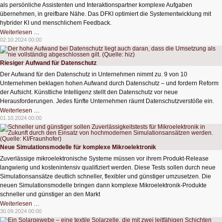
als persönliche Assistenten und Interaktionspartner komplexe Aufgaben
übernehmen, in greifbare Nähe. Das DFKI optimiert die Systementwicklung mit
hybrider KI und menschlichem Feedback.
Die
Weiterlesen …
Zukunft
02.10.2024 00:00
personalisierter
Robotik
Riesiger Aufwand für Datenschutz
Der Aufwand für den Datenschutz in Unternehmen nimmt zu. 9 von 10
Unternehmen beklagen hohen Aufwand durch Datenschutz – und fordern Reform
der Aufsicht. Künstliche Intelligenz stellt den Datenschutz vor neue
Herausforderungen. Jedes fünfte Unternehmen räumt Datenschutzverstöße ein.
Riesiger
Weiterlesen …
Aufwand
01.10.2024 00:00
für
Datenschutz
Neue Simulationsmodelle für komplexe Mikroelektronik
Zuverlässige mikroelektronische Systeme müssen vor ihrem Produkt-Release
langwierig und kostenintensiv qualifiziert werden. Diese Tests sollen durch neue
Simulationsansätze deutlich schneller, flexibler und günstiger umzusetzen. Die
neuen Simulationsmodelle bringen dann komplexe Mikroelektronik-Produkte
schneller und günstiger an den Markt
Neue
Weiterlesen …
Simulationsmodelle
30.09.2024 00:00
für
komplexe