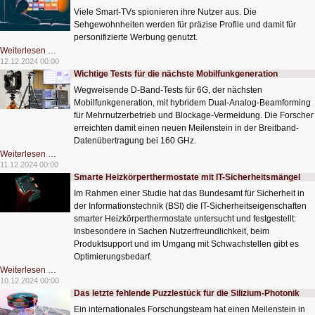
Geräten
Viele Smart-TVs spionieren ihre Nutzer aus. Die
hin
Sehgewohnheiten werden für präzise Profile und damit für
personifizierte Werbung genutzt.
Der
Weiterlesen …
Spion
12.12.2024 00:00
im
Wichtige Tests für die nächste Mobilfunkgeneration
Wohnzimmer
Wegweisende D-Band-Tests für 6G, der nächsten
Mobilfunkgeneration, mit hybridem Dual-Analog-Beamforming
für Mehrnutzerbetrieb und Blockage-Vermeidung. Die Forscher
erreichten damit einen neuen Meilenstein in der Breitband-
Datenübertragung bei 160 GHz.
Wichtige
Weiterlesen …
Tests
11.12.2024 00:00
für
Smarte Heizkörperthermostate mit IT-Sicherheitsmängel
die
nächste
Im Rahmen einer Studie hat das Bundesamt für Sicherheit in
Mobilfunkgeneration
der Informationstechnik (BSI) die IT-Sicherheitseigenschaften
smarter Heizkörperthermostate untersucht und festgestellt:
Insbesondere in Sachen Nutzerfreundlichkeit, beim
Produktsupport und im Umgang mit Schwachstellen gibt es
Optimierungsbedarf.
Smarte
Weiterlesen …
Heizkörperthermostate
10.12.2024 00:00
mit
Das letzte fehlende Puzzlestück für die Silizium-Photonik
IT-
Sicherheitsmängel
Ein internationales Forschungsteam hat einen Meilenstein in