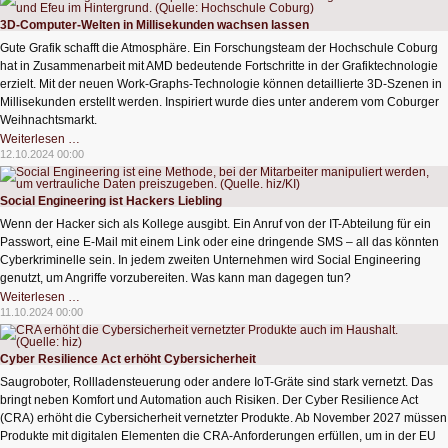
Farben
in
3D-Computer-Welten in Millisekunden wachsen lassen
einem
Arbeitsgang
Gute Grafik schafft die Atmosphäre. Ein Forschungsteam der Hochschule Coburg
hat in Zusammenarbeit mit AMD bedeutende Fortschritte in der Grafiktechnologie
erzielt. Mit der neuen Work-Graphs-Technologie können detaillierte 3D-Szenen in
Millisekunden erstellt werden. Inspiriert wurde dies unter anderem vom Coburger
Weihnachtsmarkt.
3D-
Weiterlesen …
Computer-
12.10.2024 00:00
Welten
in
Millisekunden
wachsen
Social Engineering ist Hackers Liebling
lassen
Wenn der Hacker sich als Kollege ausgibt. Ein Anruf von der IT-Abteilung für ein
Passwort, eine E-Mail mit einem Link oder eine dringende SMS – all das könnten
Cyberkriminelle sein. In jedem zweiten Unternehmen wird Social Engineering
genutzt, um Angriffe vorzubereiten. Was kann man dagegen tun?
Social
Weiterlesen …
Engineering
11.10.2024 00:00
ist
Hackers
Liebling
Cyber Resilience Act erhöht Cybersicherheit
Saugroboter, Rollladensteuerung oder andere IoT-Gräte sind stark vernetzt. Das
bringt neben Komfort und Automation auch Risiken. Der Cyber Resilience Act
(CRA) erhöht die Cybersicherheit vernetzter Produkte. Ab November 2027 müssen
Produkte mit digitalen Elementen die CRA-Anforderungen erfüllen, um in der EU