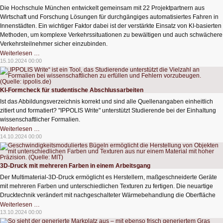
Die Hochschule München entwickelt gemeinsam mit 22 Projektpartnern aus
Wirtschaft und Forschung Lösungen für durchgängiges automatisiertes Fahren in
Innenstädten. Ein wichtiger Faktor dabei ist der verstärkte Einsatz von KI-basierten
Methoden, um komplexe Verkehrssituationen zu bewältigen und auch schwächere
Verkehrsteilnehmer sicher einzubinden.
Projekt
Weiterlesen …
STADT:up:
15.10.2024 00:00
KI
für
sicheres
autonomes
Fahren
KI-Formcheck für studentische Abschlussarbeiten
Ist das Abbildungsverzeichnis korrekt und sind alle Quellenangaben einheitlich
zitiert und formatiert? "IPPOLIS Write" unterstützt Studierende bei der Einhaltung
wissenschaftlicher Formalien.
KI-
Weiterlesen …
Formcheck
14.10.2024 00:00
für
studentische
Abschlussarbeiten
3D-Druck mit mehreren Farben in einem Arbeitsgang
Der Multimaterial-3D-Druck ermöglicht es Herstellern, maßgeschneiderte Geräte
mit mehreren Farben und unterschiedlichen Texturen zu fertigen. Die neuartige
Drucktechnik verändert mit nachgeschalteter Wärmebehandlung die Oberfläche
3D-
Weiterlesen …
Druck
13.10.2024 00:00
mit
mehreren