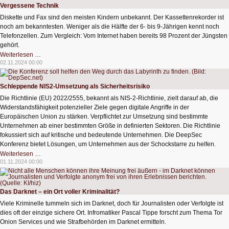
Vergessene Technik
Diskette und Fax sind den meisten Kindern unbekannt. Der Kassettenrekorder ist
noch am bekanntesten. Weniger als die Hälfte der 6- bis 9-Jährigen kennt noch
Telefonzellen. Zum Vergleich: Vom Internet haben bereits 98 Prozent der Jüngsten
gehört.
Vergessene
Weiterlesen …
Technik
02.11.2024 00:00
Schleppende NIS2-Umsetzung als Sicherheitsrisiko
Die Richtlinie (EU) 2022/2555, bekannt als NIS-2-Richtlinie, zielt darauf ab, die
Widerstandsfähigkeit potenzieller Ziele gegen digitale Angriffe in der
Europäischen Union zu stärken. Verpflichtet zur Umsetzung sind bestimmte
Unternehmen ab einer bestimmten Größe in definierten Sektoren. Die Richtlinie
fokussiert sich auf kritische und bedeutende Unternehmen. Die DeepSec
Konferenz bietet Lösungen, um Unternehmen aus der Schockstarre zu helfen.
Schleppende
Weiterlesen …
NIS2-
01.11.2024 00:00
Umsetzung
als
Sicherheitsrisiko
Das Darknet – ein Ort voller Kriminalität?
Viele Kriminelle tummeln sich im Darknet, doch für Journalisten oder Verfolgte ist
dies oft der einzige sichere Ort. Infromatiker Pascal Tippe forscht zum Thema Tor
Onion Services und wie Strafbehörden im Darknet ermitteln.