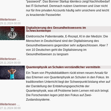
"password". Das Bonner Startup Identeco zeigt Nachholbedarf
bei IT-Sicherheit. Demnach nutzen Userinnen und User nicht
nur für ihre privaten Accounts häufig sehr unsichere und leicht
zu knackende Passwörter.
„123456“
Weiterlesen …
bleibt
29.11.2024 00:00
das
Digitalisierung des Gesundheitswesens im
beliebteste
Schneckentempo
Passwort
der
Elektronische Patientenakte, E-Rezept, KI in der Medizin: Die
Deutschen
Menschen in Deutschland sind der Digitalisierung des
Gesundheitswesens gegenüber sehr aufgeschlossen. Aber 7
von 10 Deutschen geht die Digitalisierung im
Gesundheitswesen zu langsam
Digitalisierung
Weiterlesen …
des
28.11.2024 00:00
Gesundheitswesens
Quantenphysik an Schulen verständlicher vermitteln
im
Schneckentempo
Ein Team von Physikdidaktikern rückt einen neuen Ansatz für
das Erlernen von Quantenphysik an Schulen in den Fokus. Im
traditionellen Unterricht liegt der Schwerpunkt bislang eher auf
der Darstellung der Entstehungsgeschichte der
Quantenphysik, was oft Probleme beim Lernen mit sich bringt.
Die Forschenden legen jetzt den Fokus auf Zwei-
Zustandssysteme.
Quantenphysik
Weiterlesen …
an
27.11.2024 00:00
Schulen