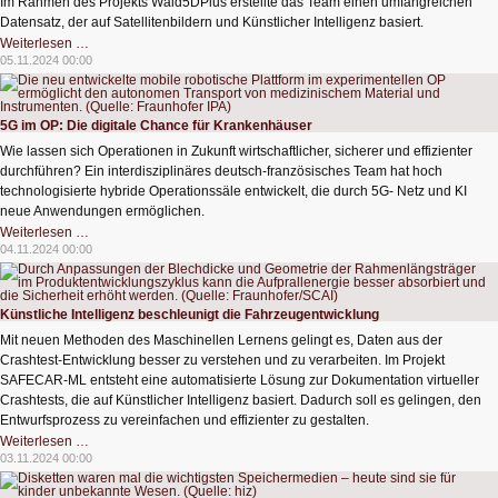
Im Rahmen des Projekts Wald5DPlus erstellte das Team einen umfangreichen
Datensatz, der auf Satellitenbildern und Künstlicher Intelligenz basiert.
Waldvermessung
Weiterlesen …
mit
05.11.2024 00:00
KI
5G im OP: Die digitale Chance für Krankenhäuser
Wie lassen sich Operationen in Zukunft wirtschaftlicher, sicherer und effizienter
durchführen? Ein interdisziplinäres deutsch-französisches Team hat hoch
technologisierte hybride Operationssäle entwickelt, die durch 5G- Netz und KI
neue Anwendungen ermöglichen.
5G
Weiterlesen …
im
04.11.2024 00:00
OP:
Die
digitale
Chance
für
Künstliche Intelligenz beschleunigt die Fahrzeugentwicklung
Krankenhäuser
Mit neuen Methoden des Maschinellen Lernens gelingt es, Daten aus der
Crashtest-Entwicklung besser zu verstehen und zu verarbeiten. Im Projekt
SAFECAR-ML entsteht eine automatisierte Lösung zur Dokumentation virtueller
Crashtests, die auf Künstlicher Intelligenz basiert. Dadurch soll es gelingen, den
Entwurfsprozess zu vereinfachen und effizienter zu gestalten.
Künstliche
Weiterlesen …
Intelligenz
03.11.2024 00:00
beschleunigt
die
Fahrzeugentwicklung