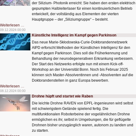
der Silizium- Photonik erreicht: Sie haben den ersten elektrisch
gepumpten Halbleiterlaser für einen kontinuierlichem Betrieb
entwickelt, der vollständig aus Elementen der vierten
Hauptgruppe – der „Siliziumgruppe“ – besteht.
Das
Weiterlesen …
letzte
09.12.2024 00:00
fehlende
Künstliche Intelligenz im Kampf gegen Parkinson
Puzzlestück
für
Das neue Marie-Skłodowska-Curie-Doktorandennetzwerk
die
Silizium-
AIPD erforscht Methoden der Künstlichen Intelligenz für den
Photonik
Kampf gegen Parkinson. Dies soll die Früherkennung und
Behandlung der neurodegenerativen Erkrankung verbessern.
Der Start des Netzwerks erfolgte nun mit einem Kick-off-
Workshop an der Universität Bonn. Noch bis Februar 2025
können sich Master-Absolventinnen und -Absolventen auf die
Doktorandenstellen in ganz Europa bewerben.
Künstliche
Weiterlesen …
Intelligenz
08.12.2024 00:00
im
Drohne hüpft und startet wie Raben
Kampf
gegen
Die leichte Drohne RAVEN von EPFL-Ingenieuren wird selbst
Parkinson
mit schwierigstem Gelände spielend fertig. Die
multifunktionalen Roboterbeine der vogelähnlichen Drohne
ermöglichen es ihr, selbst in Umgebungen, die für geflügelte
Drohnen bisher unzugänglich waren, autonom zu landen und
zu starten.