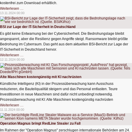
kostenfrei zum Download erhältlich.
Hilfe
Weiterlesen …
bei
13.11.2024 00:00
der
technischen
Umsetzung
des
BSI zur Lage der IT-Sicherheit in Deutschland
Cyber
Resilience
Es gibt keine Entwarnung bei der Cybersicherheit. Die Bedrohungslage bleibt
Acts
angespannt, aber die Resilienz gegen Angriffe steigt. Ransomware bleibt größte
Bedrohung im Cyberraum. Das geht aus dem aktuellen BSI-Bericht zur Lage der
IT-Sicherheit in Deutschland hervor.
BSI
Weiterlesen …
zur
12.11.2024 00:00
Lage
der
IT-
Sicherheit
in
Alte Maschinen kostengünstig mit KI nachrüsten
Deutschland
Künstliche Intelligenz (KI) in der Prozessüberwachung kann Ausschuss
reduzieren, die Bauteilqualität steigern und das Personal entlasten. Teure
Investitionen in neue Maschinen sind dafür nicht unbedingt notwendig.
Prozessüberwachung mit KI: Alte Maschinen kostengünstig nachrüsten
Alte
Weiterlesen …
Maschinen
11.11.2024 00:00
kostengünstig
mit
KI
nachrüsten
Operation Magnus bringt RedLine Stealer zu Fall
Im Rahmen der "Operation Magnus" zerschlugen internationale Behörden am 24.