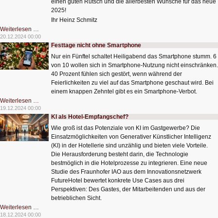
einen guten Rutsch und die allerbesten Wünsche für das neue
2025!
Ihr Heinz Schmitz
Frohe
Weiterlesen …
Festtage
20.12.2024 00:00
Festtage nicht ohne Smartphone
Nur ein Fünftel schaltet Heiligabend das Smartphone stumm. 6
von 10 wollen sich in Smartphone-Nutzung nicht einschränken.
40 Prozent fühlen sich gestört, wenn während der
Feierlichkeiten zu viel auf das Smartphone geschaut wird. Bei
einem knappen Zehntel gibt es ein Smartphone-Verbot.
Festtage
Weiterlesen …
nicht
19.12.2024 00:00
ohne
KI als Hotel-Empfangschef?
Smartphone
Wie groß ist das Potenziale von KI im Gastgewerbe? Die
Einsatzmöglichkeiten von Generativer Künstlicher Intelligenz
(KI) in der Hotellerie sind unzählig und bieten viele Vorteile.
Die Herausforderung besteht darin, die Technologie
bestmöglich in die Hotelprozesse zu integrieren. Eine neue
Studie des Fraunhofer IAO aus dem Innovationsnetzwerk
FutureHotel bewertet konkrete Use Cases aus drei
Perspektiven: Des Gastes, der Mitarbeitenden und aus der
betrieblichen Sicht.
KI
Weiterlesen …
als
18.12.2024 00:00