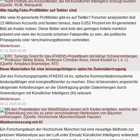
KI
Wie häufig Fake-Profilbilder auf Twitter sind
Wie viele KI-generierte Profilbilder gibt es auf Twitter? Forscher analysierten fast
15 Millionen Accounts und fanden heraus, dass 0,052 Prozent ein KI-generiertes
Bild als Avatar nutzen. Diese Bilder sind trotz des geringen Anteils merklich
präsent und viele der Accounts scheinen Fakeprofile zu sein, die politische
Propaganda oder Verschwörungstheorien verbreiten.
Wie
Weiterlesen …
häufig
07.11.2024 00:00
Fake-
Profilbilder
auf
Twitter
sind
Neue Materialien für eine leistungsfähigere optische Datenübertragung
Ziel des Forschungsprojekts ATHENS ist es, optische Kommunikationssysteme
leistungsfähiger und energieeffizienter zu machen. Dies ist besonders angesichts
steigender Anforderungen an die Übertragung großer Datenmengen durch
Anwendungen mit Künstlicher Intelligenz (KI) relevant.
Neue
Weiterlesen …
Materialien
06.11.2024 00:00
für
eine
leistungsfähigere
optische
Datenübertragung
Waldvermessung mit KI
Ein Forschungsteam der Hochschule München hat eine neuartige Methode zur
präzisen Waldanalyse aus der Luft unter Einsatz Künstlicher Intelligenz entwickelt.