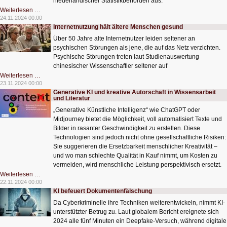
niederländischer Statistikbehörden aus.
Big
Weiterlesen …
Data
24.11.2024 00:00
und
Internetnutzung hält ältere Menschen gesund
Produktivität:
Kein
Über 50 Jahre alte Internetnutzer leiden seltener an
Automatismus
psychischen Störungen als jene, die auf das Netz verzichten.
Psychische Störungen treten laut Studienauswertung
chinesischer Wissenschaftler seltener auf
Internetnutzung
Weiterlesen …
hält
23.11.2024 00:00
ältere
Generative KI und kreative Autorschaft in Wissensarbeit
Menschen
und Literatur
gesund
„Generative Künstliche Intelligenz“ wie ChatGPT oder
Midjourney bietet die Möglichkeit, voll automatisiert Texte und
Bilder in rasanter Geschwindigkeit zu erstellen. Diese
Technologien sind jedoch nicht ohne gesellschaftliche Risiken:
Sie suggerieren die Ersetzbarkeit menschlicher Kreativität –
und wo man schlechte Qualität in Kauf nimmt, um Kosten zu
vermeiden, wird menschliche Leistung perspektivisch ersetzt.
Generative
Weiterlesen …
KI
22.11.2024 00:00
und
KI befeuert Dokumentenfälschung
kreative
Autorschaft
Da Cyberkriminelle ihre Techniken weiterentwickeln, nimmt KI-
in
Wissensarbeit
unterstützter Betrug zu. Laut globalem Bericht ereignete sich
und
2024 alle fünf Minuten ein Deepfake-Versuch, während digitale
Literatur