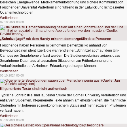
Bereichen Energiewende, Medikamentenforschung und sichere Kommunikation.
Forscher der Universität Paderborn sind führend in der Entwicklung lichtbasierter
Quantentechnologien.
Erster
Weiterlesen …
photonischer
07.10.2024 00:00
Quantencomputer
in
Paderborn
„Schnitzeljagd“ mit dem Handy erkennt demenzgefährdete Personen
Forschende haben Personen mit erhöhtem Demenzrisiko anhand von
Bewegungsdaten identifiziert, die während einer „Schnitzeljagd“ auf dem Uni-
Campus per Smartphone erfasst wurden. Die Studienergebnisse zeigen, dass
Smartphone-Daten aus alltagsnahen Situationen zur Früherkennung und
Verlaufskontrolle der Alzheimer- Erkrankung beitragen können.
„Schnitzeljagd“
Weiterlesen …
mit
06.10.2024 00:00
dem
Handy
erkennt
demenzgefährdete
KI-generierte Texte sind nicht authentisch
Personen
Typische Schreibstile sind laut einer Studie der Cornell University verräterisch und
entlarven Studenten. KI-generierte Texte ähneln am ehesten jenen, die männliche
Studenten mit höherem sozioökonomischem Status und mehr sozialen Privilegien
verfasst haben.
KI-
Weiterlesen …
generierte
05.10.2024 00:00
Texte
sind