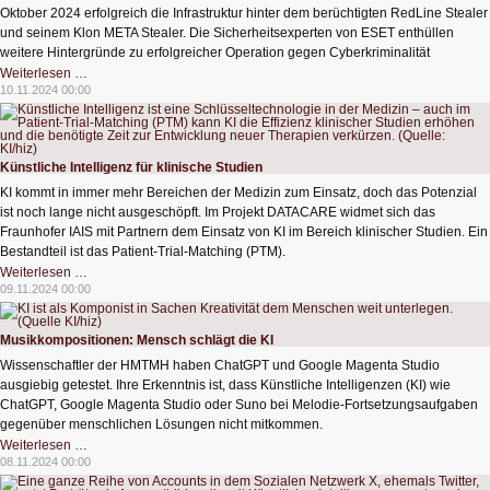
Oktober 2024 erfolgreich die Infrastruktur hinter dem berüchtigten RedLine Stealer
und seinem Klon META Stealer. Die Sicherheitsexperten von ESET enthüllen
weitere Hintergründe zu erfolgreicher Operation gegen Cyberkriminalität
Operation
Weiterlesen …
Magnus
10.11.2024 00:00
bringt
RedLine
Stealer
zu
Fall
Künstliche Intelligenz für klinische Studien
KI kommt in immer mehr Bereichen der Medizin zum Einsatz, doch das Potenzial
ist noch lange nicht ausgeschöpft. Im Projekt DATACARE widmet sich das
Fraunhofer IAIS mit Partnern dem Einsatz von KI im Bereich klinischer Studien. Ein
Bestandteil ist das Patient-Trial-Matching (PTM).
Künstliche
Weiterlesen …
Intelligenz
09.11.2024 00:00
für
klinische
Studien
Musikkompositionen: Mensch schlägt die KI
Wissenschaftler der HMTMH haben ChatGPT und Google Magenta Studio
ausgiebig getestet. Ihre Erkenntnis ist, dass Künstliche Intelligenzen (KI) wie
ChatGPT, Google Magenta Studio oder Suno bei Melodie-Fortsetzungsaufgaben
gegenüber menschlichen Lösungen nicht mitkommen.
Musikkompositionen:
Weiterlesen …
Mensch
08.11.2024 00:00
schlägt
die