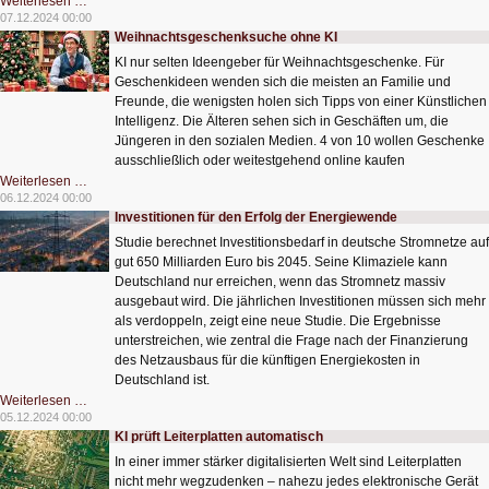
Drohne
Weiterlesen …
hüpft
07.12.2024 00:00
und
Weihnachtsgeschenksuche ohne KI
startet
wie
KI nur selten Ideengeber für Weihnachtsgeschenke. Für
Raben
Geschenkideen wenden sich die meisten an Familie und
Freunde, die wenigsten holen sich Tipps von einer Künstlichen
Intelligenz. Die Älteren sehen sich in Geschäften um, die
Jüngeren in den sozialen Medien. 4 von 10 wollen Geschenke
ausschließlich oder weitestgehend online kaufen
Weihnachtsgeschenksuche
Weiterlesen …
ohne
06.12.2024 00:00
KI
Investitionen für den Erfolg der Energiewende
Studie berechnet Investitionsbedarf in deutsche Stromnetze auf
gut 650 Milliarden Euro bis 2045. Seine Klimaziele kann
Deutschland nur erreichen, wenn das Stromnetz massiv
ausgebaut wird. Die jährlichen Investitionen müssen sich mehr
als verdoppeln, zeigt eine neue Studie. Die Ergebnisse
unterstreichen, wie zentral die Frage nach der Finanzierung
des Netzausbaus für die künftigen Energiekosten in
Deutschland ist.
Investitionen
Weiterlesen …
für
05.12.2024 00:00
den
KI prüft Leiterplatten automatisch
Erfolg
der
In einer immer stärker digitalisierten Welt sind Leiterplatten
Energiewende
nicht mehr wegzudenken – nahezu jedes elektronische Gerät