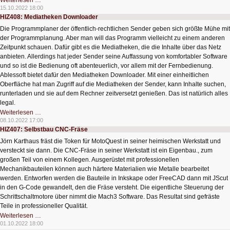
Weiterlesen …
Mikroskop
15.10.2022 18:00
zum
HIZ408: Mediatheken Downloader
Löten
und
Die Programmplaner der öffentlich-rechtlichen Sender geben sich größte Mühe mit
Basteln
der Programmplanung. Aber man will das Programm vielleicht zu einem anderen
Zeitpunkt schauen. Dafür gibt es die Mediatheken, die die Inhalte über das Netz
anbieten. Allerdings hat jeder Sender seine Auffassung von komfortabler Software
und so ist die Bedienung oft abenteuerlich, vor allem mit der Fernbedienung.
Ablessoft bietet dafür den Mediatheken Downloader. Mit einer einheitlichen
Oberfläche hat man Zugriff auf die Mediatheken der Sender, kann Inhalte suchen,
runterladen und sie auf dem Rechner zeitversetzt genießen. Das ist natürlich alles
legal.
HIZ408:
Weiterlesen …
Mediatheken
08.10.2022 17:00
Downloader
HIZ407: Selbstbau CNC-Fräse
Jörn Karthaus fräst die Token für MotoQuest in seiner heimischen Werkstatt und
versteckt sie dann. Die CNC-Fräse in seiner Werkstatt ist ein Eigenbau., zum
großen Teil von einem Kollegen. Ausgerüstet mit professionellen
Mechanikbauteilen können auch härtere Materialien wie Metalle bearbeitet
werden. Entworfen werden die Bauteile in Inkskape oder FreeCAD dann mit JScut
in den G-Code gewandelt, den die Fräse versteht. Die eigentliche Steuerung der
Schrittschaltmotore über nimmt die Mach3 Software. Das Resultat sind gefräste
Teile in professioneller Qualität.
HIZ407:
Weiterlesen …
Selbstbau
01.10.2022 18:00
CNC-