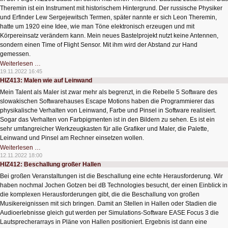
Theremin ist ein Instrument mit historischem Hintergrund. Der russische Physiker
und Erfinder Lew Sergejewitsch Termen, später nannte er sich Leon Theremin,
hatte um 1920 eine Idee, wie man Töne elektronisch erzeugen und mit
Körpereinsatz verändern kann. Mein neues Bastelprojekt nutzt keine Antennen,
sondern einen Time of Flight Sensor. Mit ihm wird der Abstand zur Hand
gemessen.
HIZ414:
Weiterlesen …
Bastelprojekt:
19.11.2022 16:45
optisches
HIZ413: Malen wie auf Leinwand
Theremin
Mein Talent als Maler ist zwar mehr als begrenzt, in die Rebelle 5 Software des
slowakischen Softwarehauses Escape Motions haben die Programmierer das
physikalische Verhalten von Leinwand, Farbe und Pinsel in Software realisiert.
Sogar das Verhalten von Farbpigmenten ist in den Bildern zu sehen. Es ist ein
sehr umfangreicher Werkzeugkasten für alle Grafiker und Maler, die Palette,
Leinwand und Pinsel am Rechner einsetzen wollen.
HIZ413:
Weiterlesen …
Malen
12.11.2022 18:00
wie
HIZ412: Beschallung großer Hallen
auf
Leinwand
Bei großen Veranstaltungen ist die Beschallung eine echte Herausforderung. Wir
haben nochmal Jochen Gotzen bei dB Technologies besucht, der einen Einblick in
die komplexen Herausforderungen gibt, die die Beschallung von großen
Musikereignissen mit sich bringen. Damit an Stellen in Hallen oder Stadien die
Audioerlebnisse gleich gut werden per Simulations-Software EASE Focus 3 die
Lautsprecherarrays in Pläne von Hallen positioniert. Ergebnis ist dann eine