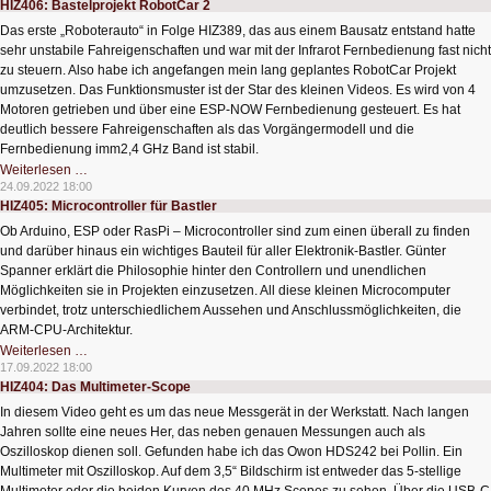
HIZ406: Bastelprojekt RobotCar 2
Fräse
Das erste „Roboterauto“ in Folge HIZ389, das aus einem Bausatz entstand hatte
sehr unstabile Fahreigenschaften und war mit der Infrarot Fernbedienung fast nicht
zu steuern. Also habe ich angefangen mein lang geplantes RobotCar Projekt
umzusetzen. Das Funktionsmuster ist der Star des kleinen Videos. Es wird von 4
Motoren getrieben und über eine ESP-NOW Fernbedienung gesteuert. Es hat
deutlich bessere Fahreigenschaften als das Vorgängermodell und die
Fernbedienung imm2,4 GHz Band ist stabil.
HIZ406:
Weiterlesen …
Bastelprojekt
24.09.2022 18:00
RobotCar
HIZ405: Microcontroller für Bastler
2
Ob Arduino, ESP oder RasPi – Microcontroller sind zum einen überall zu finden
und darüber hinaus ein wichtiges Bauteil für aller Elektronik-Bastler. Günter
Spanner erklärt die Philosophie hinter den Controllern und unendlichen
Möglichkeiten sie in Projekten einzusetzen. All diese kleinen Microcomputer
verbindet, trotz unterschiedlichem Aussehen und Anschlussmöglichkeiten, die
ARM-CPU-Architektur.
HIZ405:
Weiterlesen …
Microcontroller
17.09.2022 18:00
für
HIZ404: Das Multimeter-Scope
Bastler
In diesem Video geht es um das neue Messgerät in der Werkstatt. Nach langen
Jahren sollte eine neues Her, das neben genauen Messungen auch als
Oszilloskop dienen soll. Gefunden habe ich das Owon HDS242 bei Pollin. Ein
Multimeter mit Oszilloskop. Auf dem 3,5“ Bildschirm ist entweder das 5-stellige