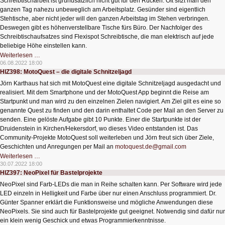
Schreibtischarbeit ist grundsätzlich nicht gut für den Rücken. Oft sitzt man den
ganzen Tag nahezu unbeweglich am Arbeitsplatz. Gesünder sind eigentlich
Stehtische, aber nicht jeder will den ganzen Arbeitstag im Stehen verbringen.
Deswegen gibt es höhenverstellbare Tische fürs Büro. Der Nachfolger des
Schreibtischaufsatzes sind Flexispot Schreibtische, die man elektrisch auf jede
beliebige Höhe einstellen kann.
HIZ399:
Weiterlesen …
Schreibtisch
06.08.2022 18:00
zum
HIZ398: MotoQuest – die digitale Schnitzeljagd
sitzen
und
Jörn Karthaus hat sich mit MotoQuest eine digitale Schnitzeljagd ausgedacht und
stehen
realisiert. Mit dem Smartphone und der MotoQuest App beginnt die Reise am
Startpunkt und man wird zu den einzelnen Zielen navigiert. Am Ziel gilt es eine so
genannte Quest zu finden und den darin enthaltet Code per Mail an den Server zu
senden. Eine gelöste Aufgabe gibt 10 Punkte. Einer die Startpunkte ist der
Druidenstein in Kirchen/Hekersdorf, wo dieses Video entstanden ist. Das
Community-Projekte MotoQuest soll weiterleben und Jörn freut sich über Ziele,
Geschichten und Anregungen per Mail an
motoquest.de@gmail.com
HIZ398:
Weiterlesen …
MotoQuest
30.07.2022 18:00
–
HIZ397: NeoPixel für Bastelprojekte
die
digitale
NeoPixel sind Farb-LEDs die man in Reihe schalten kann. Per Software wird jede
Schnitzeljagd
LED einzeln in Helligkeit und Farbe über nur einen Anschluss programmiert. Dr.
Günter Spanner erklärt die Funktionsweise und mögliche Anwendungen diese
NeoPixels. Sie sind auch für Bastelprojekte gut geeignet. Notwendig sind dafür nur
ein klein wenig Geschick und etwas Programmierkenntnisse.