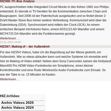
HIZ368: I²C-Bus Analyse
Druck
und
I²C ausgeschrieben Inter-Integrated Circuit Wurde in den frühen 1982 von Philips
Lasergravur
entwickelt. Er dienste in TV-Geräten für die Kommunikation zwischen Chips und
Baugruppen. Seit 2006 ist der Patentschutz ausgelaufen und so findet dieser 2-
Draht Master-Slave Bus immer weitere Verbreitung. Kommuniziert wird über die
Datenleitung (SDA). Synchronisiert wird mittels der Clock (SCK). An einem
einfachen Beispiel mit Arduino Nano, einem ADS1115 AD-Wandler und einem
MCP4725 DA-Wandler wird die Funktionsweise gezeigt.
HIZ368:
Weiterlesen …
I²C-
01.01.2022 18:00
Bus
HIZ367: Making of – der Außendreh
Analyse
Für das HIZ354 Videos, habe ich die Begrüßung auf der Wiese gedreht, ein
Außendreh. Wie so etwas ablaufen kann und welche Systeme ich einsetzte wird
hier im Making of-Video erklärt. Neben dem Sony Camcorder, kamen die Hollyland
Mars400 Pro HDMI Video-Funkstrecke ein Smartphone, einen kleiner
Kontrollmonitor und eine Rode WirelessGo Audio-Funkstrecke zum Einsatz. So
war der Take in ca. 15 Minuten im Kasten.
HIZ367:
Weiterlesen …
Making
of
–
der
Außendreh
HIZ.InVideo
Navigation
Archiv Videos 2025
überspringen
Archiv Videos 2024