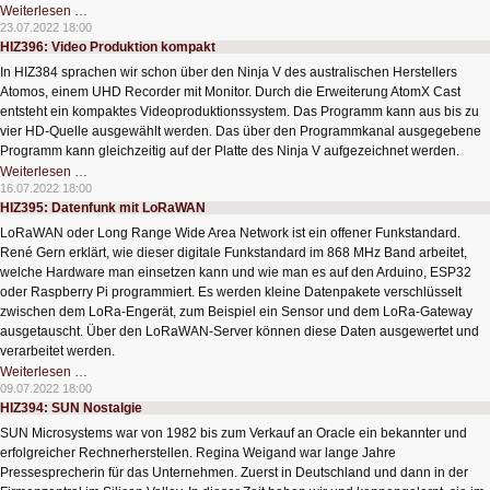
HIZ397:
Weiterlesen …
NeoPixel
23.07.2022 18:00
für
HIZ396: Video Produktion kompakt
Bastelprojekte
In HIZ384 sprachen wir schon über den Ninja V des australischen Herstellers
Atomos, einem UHD Recorder mit Monitor. Durch die Erweiterung AtomX Cast
entsteht ein kompaktes Videoproduktionssystem. Das Programm kann aus bis zu
vier HD-Quelle ausgewählt werden. Das über den Programmkanal ausgegebene
Programm kann gleichzeitig auf der Platte des Ninja V aufgezeichnet werden.
HIZ396:
Weiterlesen …
Video
16.07.2022 18:00
Produktion
HIZ395: Datenfunk mit LoRaWAN
kompakt
LoRaWAN oder Long Range Wide Area Network ist ein offener Funkstandard.
René Gern erklärt, wie dieser digitale Funkstandard im 868 MHz Band arbeitet,
welche Hardware man einsetzen kann und wie man es auf den Arduino, ESP32
oder Raspberry Pi programmiert. Es werden kleine Datenpakete verschlüsselt
zwischen dem LoRa-Engerät, zum Beispiel ein Sensor und dem LoRa-Gateway
ausgetauscht. Über den LoRaWAN-Server können diese Daten ausgewertet und
verarbeitet werden.
HIZ395:
Weiterlesen …
Datenfunk
09.07.2022 18:00
mit
HIZ394: SUN Nostalgie
LoRaWAN
SUN Microsystems war von 1982 bis zum Verkauf an Oracle ein bekannter und
erfolgreicher Rechnerherstellen. Regina Weigand war lange Jahre
Pressesprecherin für das Unternehmen. Zuerst in Deutschland und dann in der