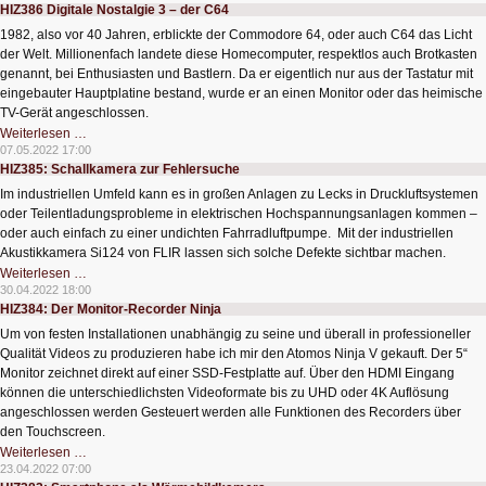
HIZ386 Digitale Nostalgie 3 – der C64
Analoguhr
1982, also vor 40 Jahren, erblickte der Commodore 64, oder auch C64 das Licht
der Welt. Millionenfach landete diese Homecomputer, respektlos auch Brotkasten
genannt, bei Enthusiasten und Bastlern. Da er eigentlich nur aus der Tastatur mit
eingebauter Hauptplatine bestand, wurde er an einen Monitor oder das heimische
TV-Gerät angeschlossen.
HIZ386
Weiterlesen …
Digitale
07.05.2022 17:00
Nostalgie
HIZ385: Schallkamera zur Fehlersuche
3
–
Im industriellen Umfeld kann es in großen Anlagen zu Lecks in Druckluftsystemen
der
C64
oder Teilentladungsprobleme in elektrischen Hochspannungsanlagen kommen –
oder auch einfach zu einer undichten Fahrradluftpumpe. Mit der industriellen
Akustikkamera Si124 von FLIR lassen sich solche Defekte sichtbar machen.
HIZ385:
Weiterlesen …
Schallkamera
30.04.2022 18:00
zur
HIZ384: Der Monitor-Recorder Ninja
Fehlersuche
Um von festen Installationen unabhängig zu seine und überall in professioneller
Qualität Videos zu produzieren habe ich mir den Atomos Ninja V gekauft. Der 5“
Monitor zeichnet direkt auf einer SSD-Festplatte auf. Über den HDMI Eingang
können die unterschiedlichsten Videoformate bis zu UHD oder 4K Auflösung
angeschlossen werden Gesteuert werden alle Funktionen des Recorders über
den Touchscreen.
HIZ384:
Weiterlesen …
Der
23.04.2022 07:00
Monitor-