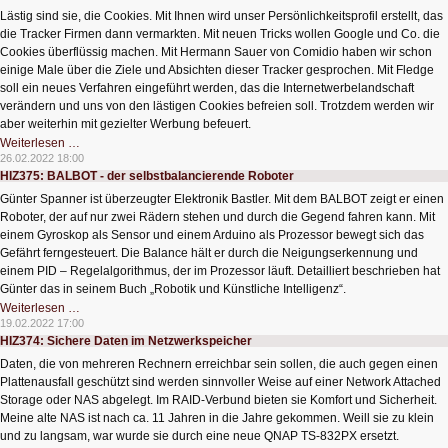
Lästig sind sie, die Cookies. Mit Ihnen wird unser Persönlichkeitsprofil erstellt, das
die Tracker Firmen dann vermarkten. Mit neuen Tricks wollen Google und Co. die
Cookies überflüssig machen. Mit Hermann Sauer von Comidio haben wir schon
einige Male über die Ziele und Absichten dieser Tracker gesprochen. Mit Fledge
soll ein neues Verfahren eingeführt werden, das die Internetwerbelandschaft
verändern und uns von den lästigen Cookies befreien soll. Trotzdem werden wir
aber weiterhin mit gezielter Werbung befeuert.
HIZ376:
Weiterlesen …
Neue
26.02.2022 18:00
Tricks
HIZ375: BALBOT - der selbstbalancierende Roboter
bei
der
Günter Spanner ist überzeugter Elektronik Bastler. Mit dem BALBOT zeigt er einen
Internetwerbung
Roboter, der auf nur zwei Rädern stehen und durch die Gegend fahren kann. Mit
einem Gyroskop als Sensor und einem Arduino als Prozessor bewegt sich das
Gefährt ferngesteuert. Die Balance hält er durch die Neigungserkennung und
einem PID – Regelalgorithmus, der im Prozessor läuft. Detailliert beschrieben hat
Günter das in seinem Buch „Robotik und Künstliche Intelligenz“.
HIZ375:
Weiterlesen …
BALBOT
19.02.2022 17:00
-
HIZ374: Sichere Daten im Netzwerkspeicher
der
selbstbalancierende
Daten, die von mehreren Rechnern erreichbar sein sollen, die auch gegen einen
Roboter
Plattenausfall geschützt sind werden sinnvoller Weise auf einer Network Attached
Storage oder NAS abgelegt. Im RAID-Verbund bieten sie Komfort und Sicherheit.
Meine alte NAS ist nach ca. 11 Jahren in die Jahre gekommen. Weill sie zu klein
und zu langsam, war wurde sie durch eine neue QNAP TS-832PX ersetzt.