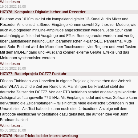
HIZ379:
Weiterlesen …
René
19.03.2022 18:00
Gern
HIZ378: Kompakter Digitalmischer und Recorder
über
„Digitale
Bluebox von 1010music ist ein kompakter digitaler 12-Kanal Audio Mixer und
Dinge“
Recorder. An die sechs Stereo Eingänge können sowohl Synthesizer-Module, wie
auch Audioquellen mit Line-Amplitude angeschlossen werden. Jede Spur kann
unabhängig auf die drei Ausgänge und Effekt-Sends geroutet werden und verfügt
über Lautstärkeeinstellung, Gain, parametrischen 4-Band-EQ, Panorama, Mute
und Solo. Bedient wird der Mixer über Touchscreen, vier Reglern und zwei Tasten.
Mit dem MIDI-Eingang und -Ausgang können externe Geräte, Effekte und das
Metronom synchronisiert werden.
HIZ378:
Weiterlesen …
Kompakter
12.03.2022 18:00
Digitalmischer
HIZ377: Bastelprojekt DCF77 Funkuhr
und
Recorder
Für das Einbinden von Uhrzeiten in eigene Projekte gibt es neben der Webzeit
über WLAN auch die Zeit per Rundfunk. Mainflingen bei Frankfurt steht der
deutsche Zeitsender DCF77. Von der PTB betrieben sendet er das digital kodierte
Zeitsignal auf Langewelle 77,5 kHz. Mit Empfangsmodul und etwas Software kann
der Arduino die Zeit empfangen – falls nicht zu viele elektrische Störungen in der
Umwelt sind. Als Test habe ich dann noch eine farbcodierte Anzeige mit dem
Farbcode elektrischer Widerstände dazu gebastelt, die auf der Idee von John
Bradnam basiert.
HIZ377:
Weiterlesen …
Bastelprojekt
05.03.2022 18:00
DCF77
HIZ376: Neue Tricks bei der Internetwerbung
Funkuhr