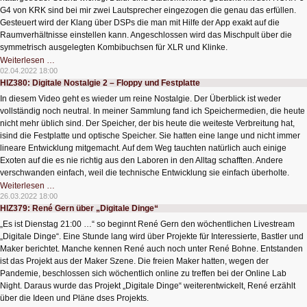
G4 von KRK sind bei mir zwei Lautsprecher eingezogen die genau das erfüllen.
Gesteuert wird der Klang über DSPs die man mit Hilfe der App exakt auf die
Raumverhältnisse einstellen kann. Angeschlossen wird das Mischpult über die
symmetrisch ausgelegten Kombibuchsen für XLR und Klinke.
HIZ381:
Weiterlesen …
Monitorlautsprecher
02.04.2022 18:00
HIZ380: Digitale Nostalgie 2 – Floppy und Festplatte
In diesem Video geht es wieder um reine Nostalgie. Der Überblick ist weder
vollständig noch neutral. In meiner Sammlung fand ich Speichermedien, die heute
nicht mehr üblich sind. Der Speicher, der bis heute die weiteste Verbreitung hat,
isind die Festplatte und optische Speicher. Sie hatten eine lange und nicht immer
lineare Entwicklung mitgemacht. Auf dem Weg tauchten natürlich auch einige
Exoten auf die es nie richtig aus den Laboren in den Alltag schafften. Andere
verschwanden einfach, weil die technische Entwicklung sie einfach überholte.
HIZ380:
Weiterlesen …
Digitale
26.03.2022 18:00
Nostalgie
HIZ379: René Gern über „Digitale Dinge“
2
–
„Es ist Dienstag 21:00 …“ so beginnt René Gern den wöchentlichen Livestream
Floppy
und
„Digitale Dinge“. Eine Stunde lang wird über Projekte für Interessierte, Bastler und
Festplatte
Maker berichtet. Manche kennen René auch noch unter René Bohne. Entstanden
ist das Projekt aus der Maker Szene. Die freien Maker hatten, wegen der
Pandemie, beschlossen sich wöchentlich online zu treffen bei der Online Lab
Night. Daraus wurde das Projekt „Digitale Dinge“ weiterentwickelt, René erzählt
über die Ideen und Pläne dses Projekts.