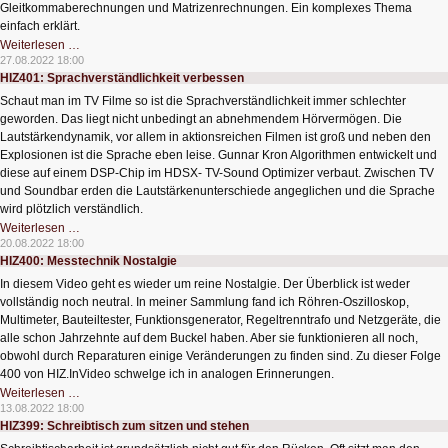
Gleitkommaberechnungen und Matrizenrechnungen. Ein komplexes Thema
einfach erklärt.
HIZ402:
Weiterlesen …
Supercomputer
27.08.2022 18:00
HIZ401: Sprachverständlichkeit verbessen
Schaut man im TV Filme so ist die Sprachverständlichkeit immer schlechter
geworden. Das liegt nicht unbedingt an abnehmendem Hörvermögen. Die
Lautstärkendynamik, vor allem in aktionsreichen Filmen ist groß und neben den
Explosionen ist die Sprache eben leise. Gunnar Kron Algorithmen entwickelt und
diese auf einem DSP-Chip im HDSX- TV-Sound Optimizer verbaut. Zwischen TV
und Soundbar erden die Lautstärkenunterschiede angeglichen und die Sprache
wird plötzlich verständlich.
HIZ401:
Weiterlesen …
Sprachverständlichkeit
20.08.2022 18:00
verbessen
HIZ400: Messtechnik Nostalgie
In diesem Video geht es wieder um reine Nostalgie. Der Überblick ist weder
vollständig noch neutral. In meiner Sammlung fand ich Röhren-Oszilloskop,
Multimeter, Bauteiltester, Funktionsgenerator, Regeltrenntrafo und Netzgeräte, die
alle schon Jahrzehnte auf dem Buckel haben. Aber sie funktionieren all noch,
obwohl durch Reparaturen einige Veränderungen zu finden sind. Zu dieser Folge
400 von HIZ.InVideo schwelge ich in analogen Erinnerungen.
HIZ400:
Weiterlesen …
Messtechnik
13.08.2022 18:00
Nostalgie
HIZ399: Schreibtisch zum sitzen und stehen