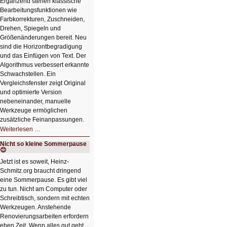
Ergänzend stehen klassische
Bearbeitungsfunktionen wie
Farbkorrekturen, Zuschneiden,
Drehen, Spiegeln und
Größenänderungen bereit. Neu
sind die Horizontbegradigung
und das Einfügen von Text. Der
Algorithmus verbessert erkannte
Schwachstellen. Ein
Vergleichsfenster zeigt Original
und optimierte Version
nebeneinander, manuelle
Werkzeuge ermöglichen
zusätzliche Feinanpassungen.
HIZ606:
Weiterlesen …
Bildverschönerung
mit
Nicht so kleine Sommerpause
einem
😊
Klick
HIZ606:
Jetzt ist es soweit, Heinz-
Bildverschönerung
Schmitz.org braucht dringend
mit
einem
eine Sommerpause. Es gibt viel
Klick
zu tun. Nicht am Computer oder
Schreibtisch, sondern mit echten
Werkzeugen. Anstehende
Renovierungsarbeiten erfordern
eben Zeit. Wenn alles gut geht