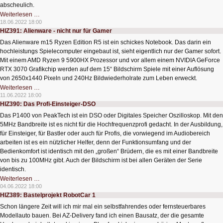
abscheulich.
HIZ392:
Weiterlesen …
Röhrenverstärker
18.06.2022 18:00
für
HIZ391: Alienware - nicht nur für Gamer
Liebhaber
Das Alienware m15 Ryzen Edition R5 ist ein schickes Notebook. Das darin ein
hochleistungs Spielecomputer eingebaut ist, sieht eigentlich nur der Gamer sofort.
Mit einem AMD Ryzen 9 5900HX Prozessor und vor allem einem NVIDIA GeForce
RTX 3070 Grafikchip werden auf dem 15“ Bildschirm Spiele mit einer Auflösung
von 2650x1440 Pixeln und 240Hz Bildwiederholrate zum Leben erweckt.
HIZ391:
Weiterlesen …
Alienware
11.06.2022 18:00
-
HIZ390: Das Profi-Einsteiger-DSO
nicht
nur
Das P1400 von PeakTech ist ein DSO oder Digitales Speicher Oszilloskop. Mit den
für
Gamer
5MHz Bandbreite ist es nicht für die Hochfrequenzprofi gedacht. In der Ausbildung,
für Einsteiger, für Bastler oder auch für Profis, die vorwiegend im Audiobereich
arbeiten ist es ein nützlicher Helfer, denn der Funktionsumfang und der
Bedienkomfort ist identisch mit den „großen“ Brüdern, die es mit einer Bandbreite
von bis zu 100MHz gibt. Auch der Bildschirm ist bei allen Geräten der Serie
identisch.
HIZ390:
Weiterlesen …
Das
04.06.2022 18:00
Profi-
HIZ389: Bastelprojekt RobotCar 1
Einsteiger-
DSO
Schon längere Zeit will ich mir mal ein selbstfahrendes oder fernsteuerbares
Modellauto bauen. Bei AZ-Delivery fand ich einen Bausatz, der die gesamte