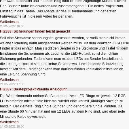
Hardware beinhaltet und in einem Blog fand ich eine zugehörige Mustersoftware.
Den Bausatz habe ich erworben und zusammengebaut. Ein nettes Projekt zum
Einstieg in das Thema. Das Abenteuer des Zusammenbaus und der ersten
Fahrversuche ist in diesem Video festgehalten.
HIZ389:
Weiterlesen …
Bastelprojekt
28.05.2022 18:00
RobotCar
HIZ388: Sicherungen finden leicht gemacht
1
Soll eine Steckdose spannungsfrei geschaltet werden, so weiß man nicht immer,
welche Sicherung dafür ausgeschaltet werden muss. Mit dem Peaktech 3234 Fuse
Finder ist das einfach. Man steckt den Sender in die Steckdose und Tastet mit dem
Empfänger die Sicherungen ab. Leuchtet die LED-Rot auf, so ist die richtige
Sicherung gefunden. Zudem kann man mit den LEDs am Sender feststellen, ob
die Leitungen korrekt sind und keine Gefahr etwa durch fehlende Schutzleitung
besteht. Mit dem Empfänger kann man darüber hinaus kontaktlos feststellen ob
eine Leitung Spannung führt.
HIZ388:
Weiterlesen …
Sicherungen
21.05.2022 17:00
finden
HIZ387: Bastelprojekt Pseudo Analoguhr
leicht
gemacht
Die Wohnzimmeruhr meiner Großeltern und zwei LED-Ringe mit jeweils 12 RGB-
LEDs brachten mich auf die Idee mal wieder eine Uhr mit „analoger Anzeige zu
basteln. Der kleinere Ring für die Stunden und der größere für die Minuten. Da
eine Stunde 60 Minuten hat und nur 12 LEDs auf dem Ring sind, wird eben jede
Minute die Farbe gewechselt.
HIZ387:
Weiterlesen …
Bastelprojekt
14.05.2022 18:00
Pseudo