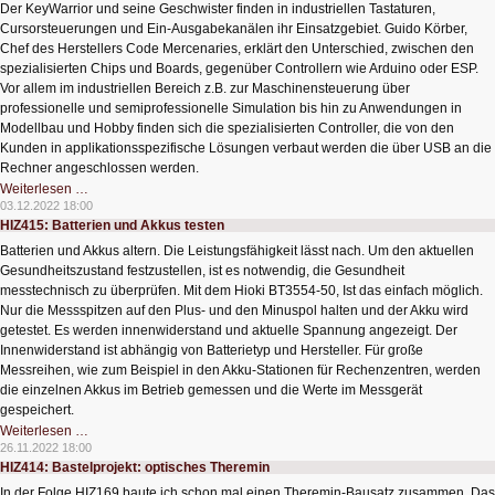
Der KeyWarrior und seine Geschwister finden in industriellen Tastaturen,
Computer
Cursorsteuerungen und Ein-Ausgabekanälen ihr Einsatzgebiet. Guido Körber,
Chef des Herstellers Code Mercenaries, erklärt den Unterschied, zwischen den
spezialisierten Chips und Boards, gegenüber Controllern wie Arduino oder ESP.
Vor allem im industriellen Bereich z.B. zur Maschinensteuerung über
professionelle und semiprofessionelle Simulation bis hin zu Anwendungen in
Modellbau und Hobby finden sich die spezialisierten Controller, die von den
Kunden in applikationsspezifische Lösungen verbaut werden die über USB an die
Rechner angeschlossen werden.
HIZ416:
Weiterlesen …
Controller
03.12.2022 18:00
für
HIZ415: Batterien und Akkus testen
USB-
Eingabegeräte
Batterien und Akkus altern. Die Leistungsfähigkeit lässt nach. Um den aktuellen
Gesundheitszustand festzustellen, ist es notwendig, die Gesundheit
messtechnisch zu überprüfen. Mit dem Hioki BT3554-50, Ist das einfach möglich.
Nur die Messspitzen auf den Plus- und den Minuspol halten und der Akku wird
getestet. Es werden innenwiderstand und aktuelle Spannung angezeigt. Der
Innenwiderstand ist abhängig von Batterietyp und Hersteller. Für große
Messreihen, wie zum Beispiel in den Akku-Stationen für Rechenzentren, werden
die einzelnen Akkus im Betrieb gemessen und die Werte im Messgerät
gespeichert.
HIZ415:
Weiterlesen …
Batterien
26.11.2022 18:00
und
HIZ414: Bastelprojekt: optisches Theremin
Akkus
testen
In der Folge HIZ169 baute ich schon mal einen Theremin-Bausatz zusammen. Das