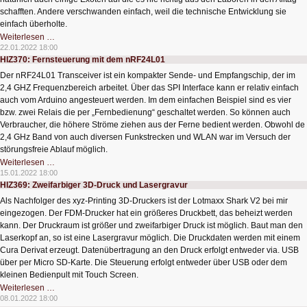
schafften. Andere verschwanden einfach, weil die technische Entwicklung sie
einfach überholte.
HIZ371:
Weiterlesen …
Digitale
22.01.2022 18:00
Nostalgie
HIZ370: Fernsteuerung mit dem nRF24L01
1
–
Der nRF24L01 Transceiver ist ein kompakter Sende- und Empfangschip, der im
Speichermedien
2,4 GHZ Frequenzbereich arbeitet. Über das SPI Interface kann er relativ einfach
auch vom Arduino angesteuert werden. Im dem einfachen Beispiel sind es vier
bzw. zwei Relais die per „Fernbedienung“ geschaltet werden. So können auch
Verbraucher, die höhere Ströme ziehen aus der Ferne bedient werden. Obwohl de
2,4 GHz Band von auch diversen Funkstrecken und WLAN war im Versuch der
störungsfreie Ablauf möglich.
HIZ370:
Weiterlesen …
Fernsteuerung
15.01.2022 18:00
mit
HIZ369: Zweifarbiger 3D-Druck und Lasergravur
dem
nRF24L01
Als Nachfolger des xyz-Printing 3D-Druckers ist der Lotmaxx Shark V2 bei mir
eingezogen. Der FDM-Drucker hat ein größeres Druckbett, das beheizt werden
kann. Der Druckraum ist größer und zweifarbiger Druck ist möglich. Baut man den
Laserkopf an, so ist eine Lasergravur möglich. Die Druckdaten werden mit einem
Cura Derivat erzeugt. Datenübertragung an den Druck erfolgt entweder via. USB
über per Micro SD-Karte. Die Steuerung erfolgt entweder über USB oder dem
kleinen Bedienpult mit Touch Screen.
HIZ369:
Weiterlesen …
Zweifarbiger
08.01.2022 18:00
3D-