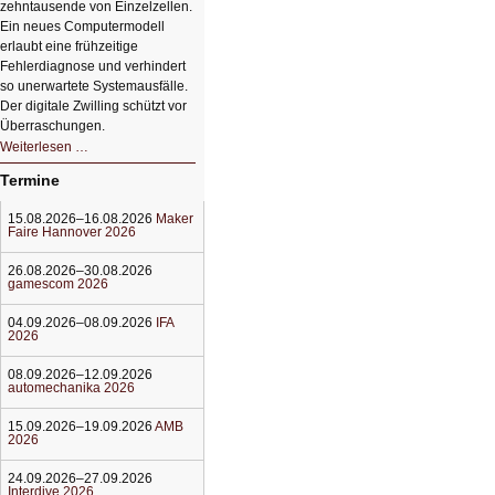
zehntausende von Einzelzellen.
Ein neues Computermodell
erlaubt eine frühzeitige
Fehlerdiagnose und verhindert
so unerwartete Systemausfälle.
Der digitale Zwilling schützt vor
Überraschungen.
Simulationen
Weiterlesen …
für
Energiespeicher
Termine
der
Zukunft.
15.08.2026–16.08.2026
Maker
Faire Hannover 2026
26.08.2026–30.08.2026
gamescom 2026
04.09.2026–08.09.2026
IFA
2026
08.09.2026–12.09.2026
automechanika 2026
15.09.2026–19.09.2026
AMB
2026
24.09.2026–27.09.2026
Interdive 2026