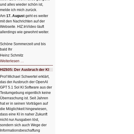
und alles wieder schön ist,
melde ich mich zurück.
Am
17. August
geht es weiter
mit den Nachrichten auf der
Webseite. HIZ.InVideo läuft
allerdings wie gewohnt weiter.
Schöne Sommerzeit und bis
bald Ihr
Heinz Schmitz
Nicht
Weiterlesen …
so
kleine
HIZ605: Der Ausbruch der KI
Sommerpause
😊
Prof Michael Schwertel erklärt,
das der Ausbruch der OpenAI
GPT 5.1 Sol KI Software aus der
Testumgebung eigentlich keine
Überraschung ist. Seit Jahren
hat er in seinen Vorträgen auf
die Möglichkeit hingewiesen,
dass eine KI in naher Zukunft
nicht nur Ausgaben löst,
sondern sich auch Wege der
Informationsbeschaffung