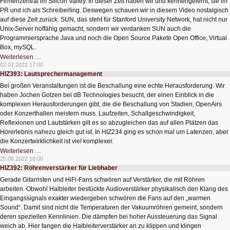
Firmenzentral im Silicon Valley. In dieser Zeit haben wir und kennengelernt, sie im
PR und ich als Schreiberling. Deswegen schauen wir in diesem Video nostalgisch
auf diese Zeit zurück. SUN, das steht für Stanford University Network, hat nicht nur
Unix-Server hoffähig gemacht, sondern wir verdanken SUN auch die
Programmiersprache Java und noch die Open Source Pakete Open Office, Virtual
Box, mySQL.
HIZ394:
Weiterlesen …
SUN
02.07.2022 17:00
Nostalgie
HIZ393: Lautsprechermanagement
Bei großen Veranstaltungen ist die Beschallung eine echte Herausforderung. Wir
haben Jochen Gotzen bei dB Technologies besucht, der einen Einblick in die
komplexen Herausforderungen gibt, die die Beschallung von Stadien, OpenAirs
oder Konzerthallen meistern muss. Laufzeiten, Schallgeschwindigkeit,
Reflexionen und Lautstärken gilt es so abzugleichen das auf allen Plätzen das
Hörerlebnis nahezu gleich gut ist. In HIZ234 ging es schon mal um Latenzen, aber
die Konzertwirklichkeit ist viel komplexer.
HIZ393:
Weiterlesen …
Lautsprechermanagement
25.06.2022 18:00
HIZ392: Röhrenverstärker für Liebhaber
Gerade Gitarristen und HiFi-Fans schwören auf Verstärker, die mit Röhren
arbeiten. Obwohl Halbleiter bestückte Audioverstärker physikalisch den Klang des
Eingangssignals exakter wiedergeben schwören die Fans auf den „warmen
Sound“. Damit sind nicht die Temperaturen der Vakuumröhren gemeint, sondern
deren speziellen Kennlinien. Die dämpfen bei hoher Aussteuerung das Signal
weich ab. Hier fangen die Halbleiterverstärker an zu klippen und klingen