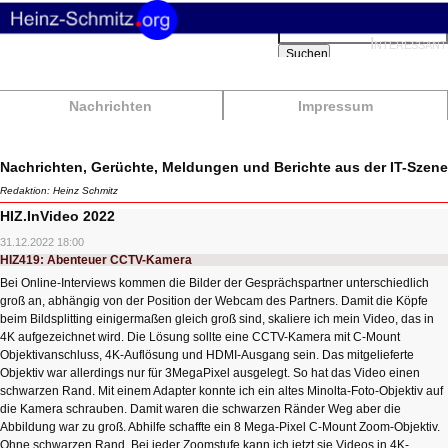
Suchbegriffe
Interessant
Suchen
Nachrichten
Impressum
Nachrichten, Gerüchte, Meldungen und Berichte aus der IT-Szene
Redaktion: Heinz Schmitz
HIZ.InVideo 2022
31.12.2022 18:00
HIZ419: Abenteuer CCTV-Kamera
Bei Online-Interviews kommen die Bilder der Gesprächspartner unterschiedlich
groß an, abhängig von der Position der Webcam des Partners. Damit die Köpfe
beim Bildsplitting einigermaßen gleich groß sind, skaliere ich mein Video, das in
4K aufgezeichnet wird. Die Lösung sollte eine CCTV-Kamera mit C-Mount
Objektivanschluss, 4K-Auflösung und HDMI-Ausgang sein. Das mitgelieferte
Objektiv war allerdings nur für 3MegaPixel ausgelegt. So hat das Video einen
schwarzen Rand. Mit einem Adapter konnte ich ein altes Minolta-Foto-Objektiv auf
die Kamera schrauben. Damit waren die schwarzen Ränder Weg aber die
Abbildung war zu groß. Abhilfe schaffte ein 8 Mega-Pixel C-Mount Zoom-Objektiv.
Ohne schwarzen Rand. Bei jeder Zoomstufe kann ich jetzt sie Videos in 4K-