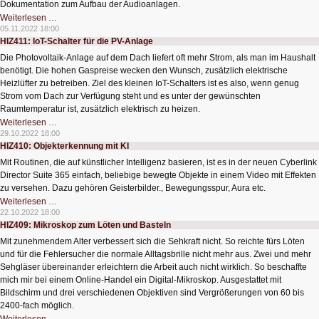
Dokumentation zum Aufbau der Audioanlagen.
HIZ412:
Weiterlesen …
Beschallung
05.11.2022 18:00
großer
HIZ411: IoT-Schalter für die PV-Anlage
Hallen
Die Photovoltaik-Anlage auf dem Dach liefert oft mehr Strom, als man im Haushalt
benötigt. Die hohen Gaspreise wecken den Wunsch, zusätzlich elektrische
Heizlüfter zu betreiben. Ziel des kleinen IoT-Schalters ist es also, wenn genug
Strom vom Dach zur Verfügung steht und es unter der gewünschten
Raumtemperatur ist, zusätzlich elektrisch zu heizen.
HIZ411:
Weiterlesen …
IoT-
29.10.2022 18:00
Schalter
HIZ410: Objekterkennung mit KI
für
die
Mit Routinen, die auf künstlicher Intelligenz basieren, ist es in der neuen Cyberlink
PV-
Anlage
Director Suite 365 einfach, beliebige bewegte Objekte in einem Video mit Effekten
zu versehen. Dazu gehören Geisterbilder., Bewegungsspur, Aura etc.
HIZ410:
Weiterlesen …
Objekterkennung
22.10.2022 18:00
mit
HIZ409: Mikroskop zum Löten und Basteln
KI
Mit zunehmendem Alter verbessert sich die Sehkraft nicht. So reichte fürs Löten
und für die Fehlersucher die normale Alltagsbrille nicht mehr aus. Zwei und mehr
Sehgläser übereinander erleichtern die Arbeit auch nicht wirklich. So beschaffte
mich mir bei einem Online-Handel ein Digital-Mikroskop. Ausgestattet mit
Bildschirm und drei verschiedenen Objektiven sind Vergrößerungen von 60 bis
2400-fach möglich.
HIZ409: