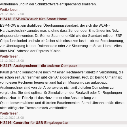
Aufnehmen und in der Schnittsoftware entsprechend skalieren.
HIZ419:
Weiterlesen …
Abenteuer
24.12.2022 17:00
CCTV-
HIZ418: ESP-NOW auch fürs Smart Home
Kamera
ESP-NOW ist ein drahtloser Übertragungsstandard, der sich die WLAN-
Hardwaretechnik zunutze macht, ohne dass Sender oder Empfänger ins Netz
eingebunden werden. Dr. Günter Spanner erklärt wie der Standard mit den ESP-
Chips funktioniert und wie einfacher sich einsetzen lasst – ob zur Fernsteuerung,
zur Übertragung kleiner Datenpakete oder zur Steuerung im Smart Home. Alles
über MAC-Adresse der Espressif Chips
HIZ418:
Weiterlesen …
ESP-
17.12.2022 18:00
NOW
HIZ417: Analogrechner – die anderen Computer
auch
fürs
Kaum jemand kommt heute noch mit einer Rechnerwelt direkt in Verbindung, die
Smart
Home
es schon seit Jahrzehnten gibt -den Analogrechnern. Prof. Dr. Bernd Ulmann ist
von diesen Rechnern begeistert und hat ein Museum dazu aufgebaut.
Analogrechner sind von der Arbeitsweise nicht mit digitalen Computern zu
vergleiche. Sie sind optimal für Simulationen der Realwelt oder für Regelungen
einsatzbar. Im Prinzip ist das Herz immer eine Ansammlung von
Operationsverstärkern und diskreten Bauelementen. Bernd Ulmann erklärt dieses
nicht alltägliche Thema einfach verständlich.
HIZ417:
Weiterlesen …
Analogrechner
10.12.2022 18:00
–
HIZ416: Controller für USB-Eingabegeräte
die
anderen