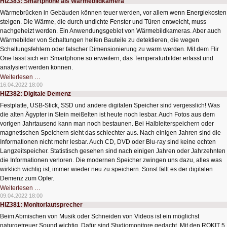
HIZ383: Smartphone als Wärmebildkamera
Recorder
Ninja
Wärmebrücken in Gebäuden können teuer werden, vor allem wenn Energiekosten
steigen. Die Wärme, die durch undichte Fenster und Türen entweicht, muss
nachgeheizt werden. Ein Anwendungsgebiet von Wärmebildkameras. Aber auch
Wärmebilder von Schaltungen helfen Bauteile zu detektieren, die wegen
Schaltungsfehlern oder falscher Dimensionierung zu warm werden. Mit dem Flir
One lässt sich ein Smartphone so erweitern, das Temperaturbilder erfasst und
analysiert werden können.
HIZ383:
Weiterlesen …
Smartphone
16.04.2022 18:00
als
HIZ382: Digitale Demenz
Wärmebildkamera
Festplatte, USB-Stick, SSD und andere digitalen Speicher sind vergesslich! Was
die alten Ägypter in Stein meißelten ist heute noch lesbar. Auch Fotos aus dem
vorigen Jahrtausend kann man noch bestaunen. Bei Halbleiterspeichern oder
magnetischen Speichern sieht das schlechter aus. Nach einigen Jahren sind die
Informationen nicht mehr lesbar. Auch CD, DVD oder Blu-ray sind keine echten
Langzeitspeicher. Statistisch gesehen sind nach einigen Jahren oder Jahrzehnten
die Informationen verloren. Die modernen Speicher zwingen uns dazu, alles was
wirklich wichtig ist, immer wieder neu zu speichern. Sonst fällt es der digitalen
Demenz zum Opfer.
HIZ382:
Weiterlesen …
Digitale
09.04.2022 18:00
Demenz
HIZ381: Monitorlautsprecher
Beim Abmischen von Musik oder Schneiden von Videos ist ein möglichst
naturgetreuer Sound wichtig. Dafür sind Studiomonitore gedacht. Mit den ROKIT 5