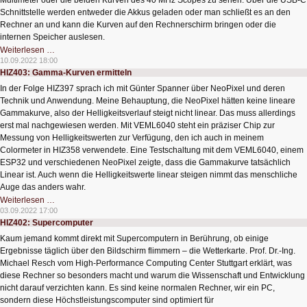
Multimeter oder die beiden Kurven des 40 MHz Scopes zu sehen. Über die USB-C
Schnittstelle werden entweder die Akkus geladen oder man schließt es an den
Rechner an und kann die Kurven auf den Rechnerschirm bringen oder die
internen Speicher auslesen.
HIZ404:
Weiterlesen …
Das
10.09.2022 18:00
Multimeter-
HIZ403: Gamma-Kurven ermitteln
Scope
In der Folge HIZ397 sprach ich mit Günter Spanner über NeoPixel und deren
Technik und Anwendung. Meine Behauptung, die NeoPixel hätten keine lineare
Gammakurve, also der Helligkeitsverlauf steigt nicht linear. Das muss allerdings
erst mal nachgewiesen werden. Mit VEML6040 steht ein präziser Chip zur
Messung von Helligkeitswerten zur Verfügung, den ich auch in meinem
Colormeter in HIZ358 verwendete. Eine Testschaltung mit dem VEML6040, einem
ESP32 und verschiedenen NeoPixel zeigte, dass die Gammakurve tatsächlich
Linear ist. Auch wenn die Helligkeitswerte linear steigen nimmt das menschliche
Auge das anders wahr.
HIZ403:
Weiterlesen …
Gamma-
03.09.2022 17:00
Kurven
HIZ402: Supercomputer
ermitteln
Kaum jemand kommt direkt mit Supercomputern in Berührung, ob einige
Ergebnisse täglich über den Bildschirm flimmern – die Wetterkarte. Prof. Dr.-Ing.
Michael Resch vom High-Performance Computing Center Stuttgart erklärt, was
diese Rechner so besonders macht und warum die Wissenschaft und Entwicklung
nicht darauf verzichten kann. Es sind keine normalen Rechner, wir ein PC,
sondern diese Höchstleistungscomputer sind optimiert für