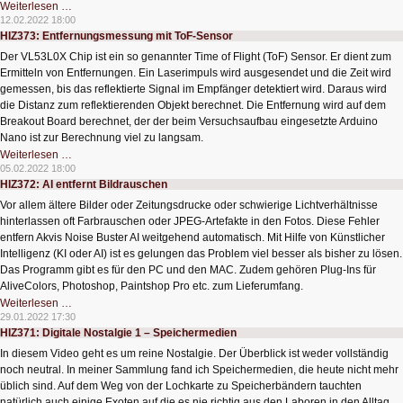
HIZ374:
Weiterlesen …
Sichere
12.02.2022 18:00
Daten
HIZ373: Entfernungsmessung mit ToF-Sensor
im
Netzwerkspeicher
Der VL53L0X Chip ist ein so genannter Time of Flight (ToF) Sensor. Er dient zum
Ermitteln von Entfernungen. Ein Laserimpuls wird ausgesendet und die Zeit wird
gemessen, bis das reflektierte Signal im Empfänger detektiert wird. Daraus wird
die Distanz zum reflektierenden Objekt berechnet. Die Entfernung wird auf dem
Breakout Board berechnet, der der beim Versuchsaufbau eingesetzte Arduino
Nano ist zur Berechnung viel zu langsam.
HIZ373:
Weiterlesen …
Entfernungsmessung
05.02.2022 18:00
mit
HIZ372: AI entfernt Bildrauschen
ToF-
Sensor
Vor allem ältere Bilder oder Zeitungsdrucke oder schwierige Lichtverhältnisse
hinterlassen oft Farbrauschen oder JPEG-Artefakte in den Fotos. Diese Fehler
entfern Akvis Noise Buster AI weitgehend automatisch. Mit Hilfe von Künstlicher
Intelligenz (KI oder AI) ist es gelungen das Problem viel besser als bisher zu lösen.
Das Programm gibt es für den PC und den MAC. Zudem gehören Plug-Ins für
AliveColors, Photoshop, Paintshop Pro etc. zum Lieferumfang.
HIZ372:
Weiterlesen …
AI
29.01.2022 17:30
entfernt
HIZ371: Digitale Nostalgie 1 – Speichermedien
Bildrauschen
In diesem Video geht es um reine Nostalgie. Der Überblick ist weder vollständig
noch neutral. In meiner Sammlung fand ich Speichermedien, die heute nicht mehr
üblich sind. Auf dem Weg von der Lochkarte zu Speicherbändern tauchten
natürlich auch einige Exoten auf die es nie richtig aus den Laboren in den Alltag