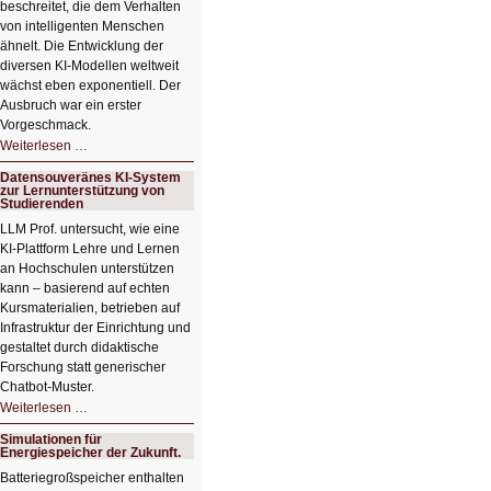
beschreitet, die dem Verhalten
von intelligenten Menschen
ähnelt. Die Entwicklung der
diversen KI-Modellen weltweit
wächst eben exponentiell. Der
Ausbruch war ein erster
Vorgeschmack.
HIZ605:
Weiterlesen …
Der
Ausbruch
Datensouveränes KI-System
der
zur Lernunterstützung von
KI
Studierenden
LLM Prof. untersucht, wie eine
KI‑Plattform Lehre und Lernen
an Hochschulen unterstützen
kann – basierend auf echten
Kursmaterialien, betrieben auf
Infrastruktur der Einrichtung und
gestaltet durch didaktische
Forschung statt generischer
Chatbot‑Muster.
Datensouveränes
Weiterlesen …
KI-
System
Simulationen für
zur
Energiespeicher der Zukunft.
Lernunterstützung
von
Batteriegroßspeicher enthalten
Studierenden