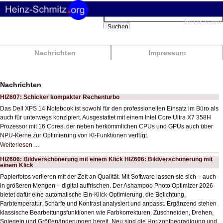
Suchbegriffe
Interessant
Suchen
Nachrichten
Impressum
Nachrichten
HIZ607: Schicker kompakter Rechenturbo
Das Dell XPS 14 Notebook ist sowohl für den professionellen Einsatz im Büro als
auch für unterwegs konzipiert. Ausgestattet mit einem Intel Core Ultra X7 358H
Prozessor mit 16 Cores, der neben herkömmlichen CPUs und GPUs auch über
NPU-Kerne zur Optimierung von KI-Funktionen verfügt.
HIZ607:
Weiterlesen …
Schicker
kompakter
HIZ606: Bildverschönerung mit einem Klick HIZ606: Bildverschönerung mit
Rechenturbo
einem Klick
Papierfotos verlieren mit der Zeit an Qualität. Mit Software lassen sie sich – auch
in größeren Mengen – digital auffrischen. Der Ashampoo Photo Optimizer 2026
bietet dafür eine automatische Ein-Klick-Optimierung, die Belichtung,
Farbtemperatur, Schärfe und Kontrast analysiert und anpasst. Ergänzend stehen
klassische Bearbeitungsfunktionen wie Farbkorrekturen, Zuschneiden, Drehen,
Spiegeln und Größenänderungen bereit. Neu sind die Horizontbegradigung und