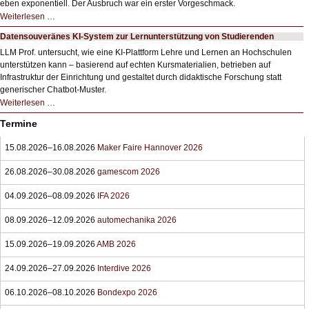
eben exponentiell. Der Ausbruch war ein erster Vorgeschmack.
HIZ605:
Weiterlesen …
Der
Ausbruch
Datensouveränes KI-System zur Lernunterstützung von Studierenden
der
KI
LLM Prof. untersucht, wie eine KI‑Plattform Lehre und Lernen an Hochschulen
unterstützen kann – basierend auf echten Kursmaterialien, betrieben auf
Infrastruktur der Einrichtung und gestaltet durch didaktische Forschung statt
generischer Chatbot‑Muster.
Datensouveränes
Weiterlesen …
KI-
System
Termine
zur
Lernunterstützung
von
15.08.2026–16.08.2026
Maker Faire Hannover 2026
Studierenden
26.08.2026–30.08.2026
gamescom 2026
04.09.2026–08.09.2026
IFA 2026
08.09.2026–12.09.2026
automechanika 2026
15.09.2026–19.09.2026
AMB 2026
24.09.2026–27.09.2026
Interdive 2026
06.10.2026–08.10.2026
Bondexpo 2026