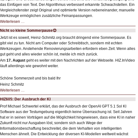
das Einfügen von Text. Der Algorithmus verbessert erkannte Schwachstellen. Ein
Vergleichsfenster zeigt Original und optimierte Version nebeneinander, manuelle
Werkzeuge ermöglichen zusätzliche Feinanpassungen.
HIZ606:
Weiterlesen …
Bildverschönerung
mit
Nicht so kleine Sommerpause😊
einem
Klick
Jetzt ist es soweit, Heinz-Schmitz.org braucht dringend eine Sommerpause. Es
HIZ606:
gibt viel zu tun. Nicht am Computer oder Schreibtisch, sondern mit echten
Bildverschönerung
mit
Werkzeugen. Anstehende Renovierungsarbeiten erfordern eben Zeit. Wenn alles
einem
gut geht und alles wieder schön ist, melde ich mich zurück.
Klick
Am
17. August
geht es weiter mit den Nachrichten auf der Webseite. HIZ.InVideo
läuft allerdings wie gewohnt weiter.
Schöne Sommerzeit und bis bald Ihr
Heinz Schmitz
Nicht
Weiterlesen …
so
kleine
HIZ605: Der Ausbruch der KI
Sommerpause
😊
Prof Michael Schwertel erklärt, das der Ausbruch der OpenAI GPT 5.1 Sol KI
Software aus der Testumgebung eigentlich keine Überraschung ist. Seit Jahren
hat er in seinen Vorträgen auf die Möglichkeit hingewiesen, dass eine KI in naher
Zukunft nicht nur Ausgaben löst, sondern sich auch Wege der
Informationsbeschaffung beschreitet, die dem Verhalten von intelligenten
Menschen ähnelt. Die Entwicklung der diversen KI-Modellen weltweit wächst