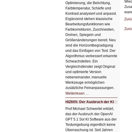
Wied
Optimierung, die Belichtung,
Zusa
Farbtemperatur, Schärfe und
ware
Kontrast analysiert und anpasst.
Ergänzend stehen klassische
Zurü
Bearbeitungsfunktionen wie
Zurü
Farbkorrekturen, Zuschneiden,
Drehen, Spiegeln und
Größenänderungen bereit. Neu
sind die Horizontbegradigung
und das Einfügen von Text. Der
Algorithmus verbessert erkannte
Schwachstellen. Ein
Vergleichsfenster zeigt Original
und optimierte Version
nebeneinander, manuelle
Werkzeuge ermöglichen
zusätzliche Feinanpassungen.
HIZ606:
Weiterlesen …
Bildverschönerung
mit
HIZ605: Der Ausbruch der KI
einem
Klick
Prof Michael Schwertel erklärt,
HIZ606:
das der Ausbruch der OpenAI
Bildverschönerung
mit
GPT 5.1 Sol KI Software aus der
einem
Testumgebung eigentlich keine
Klick
Überraschung ist. Seit Jahren