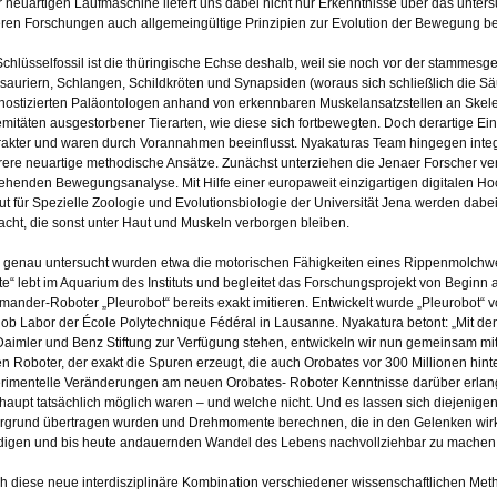
r neuartigen Laufmaschine liefert uns dabei nicht nur Erkenntnisse über das unte
ren Forschungen auch allgemeingültige Prinzipien zur Evolution der Bewegung bei
Schlüsselfossil ist die thüringische Echse deshalb, weil sie noch vor der stammes
sauriern, Schlangen, Schildkröten und Synapsiden (woraus sich schließlich die Säu
nostizierten Paläontologen anhand von erkennbaren Muskelansatzstellen an Skele
emitäten ausgestorbener Tierarten, wie diese sich fortbewegten. Doch derartige E
akter und waren durch Vorannahmen beeinflusst. Nyakaturas Team hingegen integr
ere neuartige methodische Ansätze. Zunächst unterziehen die Jenaer Forscher ve
ehenden Bewegungsanalyse. Mit Hilfe einer europaweit einzigartigen digitalen 
itut für Spezielle Zoologie und Evolutionsbiologie der Universität Jena werden dabe
cht, die sonst unter Haut und Muskeln verborgen bleiben.
 genau untersucht wurden etwa die motorischen Fähigkeiten eines Rippenmolchwe
tte“ lebt im Aquarium des Instituts und begleitet das Forschungsprojekt von Begin
mander-Roboter „Pleurobot“ bereits exakt imitieren. Entwickelt wurde „Pleurobot“ vo
ob Labor der École Polytechnique Fédéral in Lausanne. Nyakatura betont: „Mit den
Daimler und Benz Stiftung zur Verfügung stehen, entwickeln wir nun gemeinsam m
n Roboter, der exakt die Spuren erzeugt, die auch Orobates vor 300 Millionen hinte
rimentelle Veränderungen am neuen Orobates- Roboter Kenntnisse darüber erla
haupt tatsächlich möglich waren – und welche nicht. Und es lassen sich diejenige
rgrund übertragen wurden und Drehmomente berechnen, die in den Gelenken wirks
digen und bis heute andauernden Wandel des Lebens nachvollziehbar zu machen
h diese neue interdisziplinäre Kombination verschiedener wissenschaftlichen Met