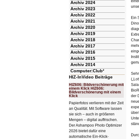
eine
Archiv 2024
unse
Archiv 2023
Archiv 2022
Ein 
Archiv 2021
Dino
Archiv 2020
diag
Archiv 2019
Extr
Archiv 2018
Char
Archiv 2017
mehr
eing
Archiv 2016
Inst
Archiv 2015
gema
Archiv 2014
Computer:Club²
Sehr
HIZ-InVideo Beiträge
(„Lo
HIZ606: Bildverschönerung mit
Sala
einem Klick HIZ606:
BioR
Bildverschönerung mit einem
Klick
der 
neue
Papierfotos verlieren mit der Zeit
expe
an Qualität. Mit Software lassen
über
sie sich – auch in größeren
Unte
Mengen – digital auffrischen.
stän
Der Ashampoo Photo Optimizer
2026 bietet dafür eine
Durc
automatische Ein-Klick-