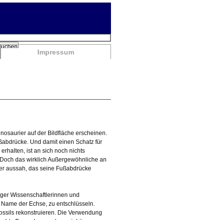
chbegriffe
Suchen
Impressum
inosaurier auf der Bildfläche erscheinen.
ßabdrücke. Und damit einen Schatz für
rhalten, ist an sich noch nichts
 „Doch das wirklich Außergewöhnliche an
Tier aussah, das seine Fußabdrücke
nger Wissenschaftlerinnen und
e Name der Echse, zu entschlüsseln.
ossils rekonstruieren. Die Verwendung