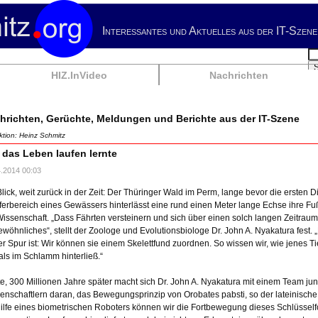
Interessantes und Aktuelles aus der IT-Szene
Su
HIZ.InVideo
Nachrichten
hrichten, Gerüchte, Meldungen und Berichte aus der IT-Szene
tion: Heinz Schmitz
 das Leben laufen lernte
4.2014 00:03
Blick, weit zurück in der Zeit: Der Thüringer Wald im Perm, lange bevor die ersten D
ferbereich eines Gewässers hinterlässt eine rund einen Meter lange Echse ihre Fu
Wissenschaft. „Dass Fährten versteinern und sich über einen solch langen Zeitraum e
wöhnliches“, stellt der Zoologe und Evolutionsbiologe Dr. John A. Nyakatura fest.
er Spur ist: Wir können sie einem Skelettfund zuordnen. So wissen wir, wie jenes 
ls im Schlamm hinterließ.“
e, 300 Millionen Jahre später macht sich Dr. John A. Nyakatura mit einem Team ju
enschaftlern daran, das Bewegungsprinzip von Orobates pabsti, so der lateinisch
hilfe eines biometrischen Roboters können wir die Fortbewegung dieses Schlüsself