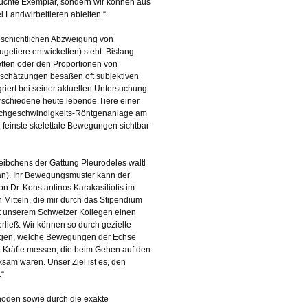
rsuchte Exemplar, sondern wir können aus
 Landwirbeltieren ableiten.“
geschichtlichen Abzweigung von
getiere entwickelten) steht. Bislang
tten oder den Proportionen von
inschätzungen besaßen oft subjektiven
iert bei seiner aktuellen Untersuchung
rschiedene heute lebende Tiere einer
Hochgeschwindigkeits-Röntgenanlage am
i feinste skelettale Bewegungen sichtbar
ibchens der Gattung Pleurodeles waltl
n an). Ihr Bewegungsmuster kann der
n Dr. Konstantinos Karakasiliotis im
 Mitteln, die mir durch das Stipendium
it unserem Schweizer Kollegen einen
rließ. Wir können so durch gezielte
ngen, welche Bewegungen der Echse
n Kräfte messen, die beim Gehen auf den
am waren. Unser Ziel ist es, den
.“
hoden sowie durch die exakte