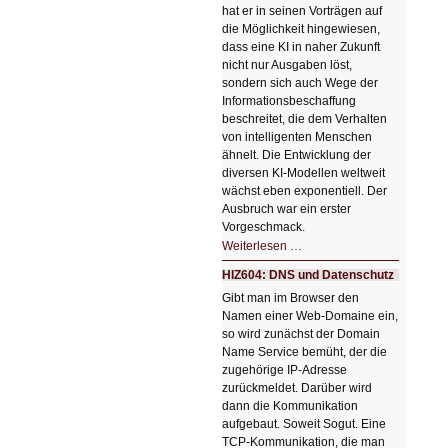
hat er in seinen Vorträgen auf
die Möglichkeit hingewiesen,
dass eine KI in naher Zukunft
nicht nur Ausgaben löst,
sondern sich auch Wege der
Informationsbeschaffung
beschreitet, die dem Verhalten
von intelligenten Menschen
ähnelt. Die Entwicklung der
diversen KI-Modellen weltweit
wächst eben exponentiell. Der
Ausbruch war ein erster
Vorgeschmack.
HIZ605:
Weiterlesen …
Der
Ausbruch
HIZ604: DNS und Datenschutz
der
KI
Gibt man im Browser den
Namen einer Web-Domaine ein,
so wird zunächst der Domain
Name Service bemüht, der die
zugehörige IP-Adresse
zurückmeldet. Darüber wird
dann die Kommunikation
aufgebaut. Soweit Sogut. Eine
TCP-Kommunikation, die man