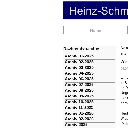
Navigation
Home
überspringen
Nac
Nachrichtenarchiv
Redak
Navigation
Archiv 01-2025
überspringen
Archiv 02-2025
Wie
Archiv 03-2025
06.0
Archiv 04-2025
Ein 
Archiv 06-2025
Im U
Archiv 07-2025
die 
Archiv 08-2025
Unge
Archiv 09-2025
dies
Archiv 10-2025
dama
Archiv 11-2025
Archiv 01-2026
Heut
Archiv 02-2026
Wiss
„Mit
Archiv 2025