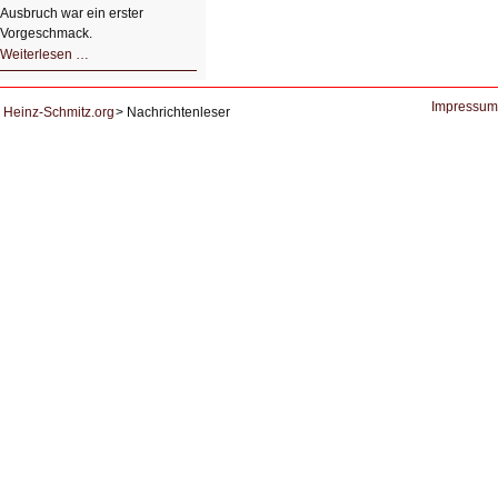
Ausbruch war ein erster
Vorgeschmack.
HIZ605:
Weiterlesen …
Der
Ausbruch
der
KI
Impressum
Heinz-Schmitz.org
Nachrichtenleser