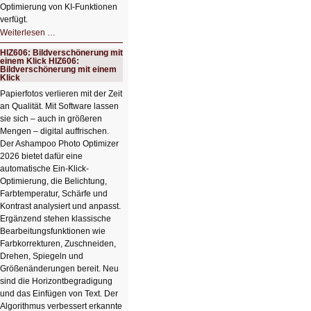
Optimierung von KI-Funktionen
verfügt.
HIZ607:
Weiterlesen …
Schicker
kompakter
HIZ606: Bildverschönerung mit
Rechenturbo
einem Klick HIZ606:
Bildverschönerung mit einem
Klick
Papierfotos verlieren mit der Zeit
an Qualität. Mit Software lassen
sie sich – auch in größeren
Mengen – digital auffrischen.
Der Ashampoo Photo Optimizer
2026 bietet dafür eine
automatische Ein-Klick-
Optimierung, die Belichtung,
Farbtemperatur, Schärfe und
Kontrast analysiert und anpasst.
Ergänzend stehen klassische
Bearbeitungsfunktionen wie
Farbkorrekturen, Zuschneiden,
Drehen, Spiegeln und
Größenänderungen bereit. Neu
sind die Horizontbegradigung
und das Einfügen von Text. Der
Algorithmus verbessert erkannte