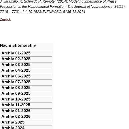
J. Jaramillo, R. Schmidt, R. Kempter (2014): Modeling Inheritance of Phase
Precession in the Hippocampal Formation. The Journal of Neuroscience, 34(22):
7715 – 7731. doi: 10.1523/JNEUROSCI.5136-13.2014
Zurück
Nachrichtenarchiv
Navigation
Archiv 01-2025
überspringen
Archiv 02-2025
Archiv 03-2025
Archiv 04-2025
Archiv 06-2025
Archiv 07-2025
Archiv 08-2025
Archiv 09-2025
Archiv 10-2025
Archiv 11-2025
Archiv 01-2026
Archiv 02-2026
Archiv 2025
Archiv 2024