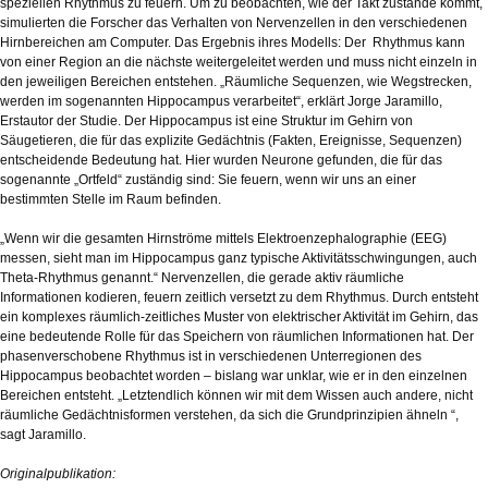
speziellen Rhythmus zu feuern. Um zu beobachten, wie der Takt zustande kommt,
simulierten die Forscher das Verhalten von Nervenzellen in den verschiedenen
Hirnbereichen am Computer. Das Ergebnis ihres Modells: Der Rhythmus kann
von einer Region an die nächste weitergeleitet werden und muss nicht einzeln in
den jeweiligen Bereichen entstehen. „Räumliche Sequenzen, wie Wegstrecken,
werden im sogenannten Hippocampus verarbeitet“, erklärt Jorge Jaramillo,
Erstautor der Studie. Der Hippocampus ist eine Struktur im Gehirn von
Säugetieren, die für das explizite Gedächtnis (Fakten, Ereignisse, Sequenzen)
entscheidende Bedeutung hat. Hier wurden Neurone gefunden, die für das
sogenannte „Ortfeld“ zuständig sind: Sie feuern, wenn wir uns an einer
bestimmten Stelle im Raum befinden.
„Wenn wir die gesamten Hirnströme mittels Elektroenzephalographie (EEG)
messen, sieht man im Hippocampus ganz typische Aktivitätsschwingungen, auch
Theta-Rhythmus genannt.“ Nervenzellen, die gerade aktiv räumliche
Informationen kodieren, feuern zeitlich versetzt zu dem Rhythmus. Durch entsteht
ein komplexes räumlich-zeitliches Muster von elektrischer Aktivität im Gehirn, das
eine bedeutende Rolle für das Speichern von räumlichen Informationen hat. Der
phasenverschobene Rhythmus ist in verschiedenen Unterregionen des
Hippocampus beobachtet worden – bislang war unklar, wie er in den einzelnen
Bereichen entsteht. „Letztendlich können wir mit dem Wissen auch andere, nicht
räumliche Gedächtnisformen verstehen, da sich die Grundprinzipien ähneln “,
sagt Jaramillo.
Originalpublikation: