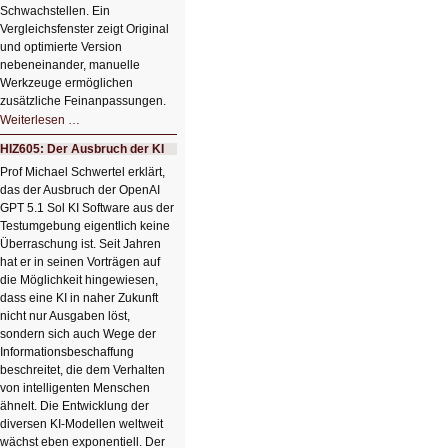
Schwachstellen. Ein
Vergleichsfenster zeigt Original
und optimierte Version
nebeneinander, manuelle
Werkzeuge ermöglichen
zusätzliche Feinanpassungen.
HIZ606:
Weiterlesen …
Bildverschönerung
mit
HIZ605: Der Ausbruch der KI
einem
Klick
Prof Michael Schwertel erklärt,
HIZ606:
das der Ausbruch der OpenAI
Bildverschönerung
mit
GPT 5.1 Sol KI Software aus der
einem
Testumgebung eigentlich keine
Klick
Überraschung ist. Seit Jahren
hat er in seinen Vorträgen auf
die Möglichkeit hingewiesen,
dass eine KI in naher Zukunft
nicht nur Ausgaben löst,
sondern sich auch Wege der
Informationsbeschaffung
beschreitet, die dem Verhalten
von intelligenten Menschen
ähnelt. Die Entwicklung der
diversen KI-Modellen weltweit
wächst eben exponentiell. Der