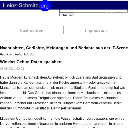
Suchbegriffe
Interessant
Suchen
Nachrichten
Impressum
Nachrichten, Gerüchte, Meldungen und Berichte aus der IT-Szene
Redaktion: Heinz Schmitz
Wie das Gehirn Daten speichert
06.08.2014 00:03
Heute Morgen, kurz nach dem Aufstehen: bin ich zuerst ins Bad gegangen und
habe dann die Kaffeemaschine in der Küche angestellt – oder umgekehrt?
Manchmal ist man sich unsicher, ob man eine alltägliche Routine erledigt hat wie
immer oder nicht. Das Gehirn hat einen bestimmten Mechanismus, mit dem es
Abläufe von räumlichen Ereignissen speichert. Einen Teil dieses Mechanismus
können Forscher um Professor Richard Kempter vom Bernstein Zentrum Berlin
und der Humboldt-Universität zu Berlin jetzt erklären.
Mit einem Computermodell können die Wissenschaftler voraussagen, wie einige
Nervenzellen bestimmte Neuronen in anderen Hirnregionen anregen, in einem