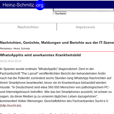
Suchbegriffe
Interessant
Suchen
Nachrichten
Impressum
Nachrichten, Gerüchte, Meldungen und Berichte aus der IT-Szene
Redaktion: Heinz Schmitz
WhatsAppitis wird anerkanntes Krankheitsbild
30.03.2014 00:24
In Spanien wurde erstmals "WhatsAppitis" diagnostiziert. Dem in der
Fachzeitschrift "The Lancet" veröffentlichten Bericht der behandelnden Ärztin
nach hat die Patientin zumindest sechs Stunden lang WhatsApp-Nachrichten auf
ihrem Smartphone beantwortet, bevor sie im Krankenhaus behandelt werden
musste. "In Deutschland sind etwa 560.000 Menschen von pathologischem PC-
und Internetgebrauch betroffen. Wie das bei Smartphones aussieht, ist schwer zu
sagen, da diese Medien ja zu unserem täglichen Leben dazugehören",
kommentiert Volker Weissinger, Geschäftsführer des Fachverbandes Sucht e.V.
(
http://sucht.de
).