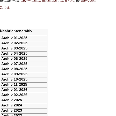
Bildnachweis: "
spy-whatsapp-messages
" (
CC BY 2.0
) by
Sam Azgor
Zurück
Nachrichtenarchiv
Navigation
Archiv 01-2025
überspringen
Archiv 02-2025
Archiv 03-2025
Archiv 04-2025
Archiv 06-2025
Archiv 07-2025
Archiv 08-2025
Archiv 09-2025
Archiv 10-2025
Archiv 11-2025
Archiv 01-2026
Archiv 02-2026
Archiv 2025
Archiv 2024
Archiv 2023
Archiv 2022