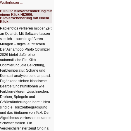
HIZ607:
Weiterlesen …
Schicker
kompakter
HIZ606: Bildverschönerung mit
Rechenturbo
einem Klick HIZ606:
Bildverschönerung mit einem
Klick
Papierfotos verlieren mit der Zeit
an Qualität. Mit Software lassen
sie sich – auch in größeren
Mengen – digital auffrischen.
Der Ashampoo Photo Optimizer
2026 bietet dafür eine
automatische Ein-Klick-
Optimierung, die Belichtung,
Farbtemperatur, Schärfe und
Kontrast analysiert und anpasst.
Ergänzend stehen klassische
Bearbeitungsfunktionen wie
Farbkorrekturen, Zuschneiden,
Drehen, Spiegeln und
Größenänderungen bereit. Neu
sind die Horizontbegradigung
und das Einfügen von Text. Der
Algorithmus verbessert erkannte
Schwachstellen. Ein
Vergleichsfenster zeigt Original