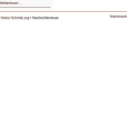
HIZ605:
Weiterlesen …
Der
Ausbruch
der
KI
Impressum
Heinz-Schmitz.org
Nachrichtenleser