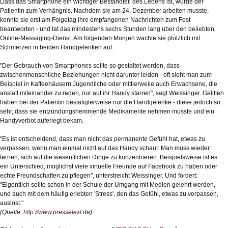
Dass das Smartphone ein wichtiger Bestandteil des Lebens ist, wurde der
Patientin zum Verhängnis. Nachdem sie am 24. Dezember arbeiten musste,
konnte sie erst am Folgetag ihre empfangenen Nachrichten zum Fest
beantworten - und tat das mindestens sechs Stunden lang über den beliebten
Online-Messaging-Dienst. Am folgenden Morgen wachte sie plötzlich mit
Schmerzen in beiden Handgelenken auf.
"Der Gebrauch von Smartphones sollte so gestaltet werden, dass
zwischenmenschliche Beziehungen nicht darunter leiden - oft sieht man zum
Beispiel in Kaffeehäusern Jugendliche oder mittlerweile auch Erwachsene, die
anstatt miteinander zu reden, nur auf ihr Handy starren", sagt Weissinger. Gelitten
haben bei der Patientin bestätigterweise nur die Handgelenke - diese jedoch so
sehr, dass sie entzündungshemmende Medikamente nehmen musste und ein
Handyverbot auferlegt bekam.
"Es ist entscheidend, dass man nicht das permanente Gefühl hat, etwas zu
verpassen, wenn man einmal nicht auf das Handy schaut. Man muss wieder
lernen, sich auf die wesentlichen Dinge zu konzentrieren. Beispielsweise ist es
ein Unterschied, möglichst viele virtuelle Freunde auf Facebook zu haben oder
echte Freundschaften zu pflegen", unterstreicht Weissinger. Und fordert:
"Eigentlich sollte schon in der Schule der Umgang mit Medien gelehrt werden,
und auch mit dem häufig erlebten 'Stress', den das Gefühl, etwas zu verpassen,
auslöst."
(Quelle:
http://www.pressetext.de
)