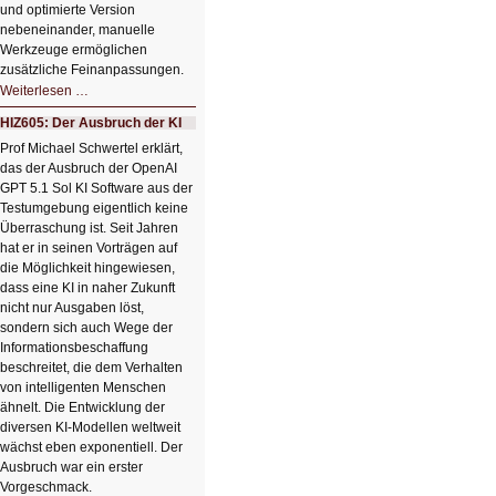
und optimierte Version
nebeneinander, manuelle
Werkzeuge ermöglichen
zusätzliche Feinanpassungen.
HIZ606:
Weiterlesen …
Bildverschönerung
mit
HIZ605: Der Ausbruch der KI
einem
Klick
Prof Michael Schwertel erklärt,
HIZ606:
das der Ausbruch der OpenAI
Bildverschönerung
mit
GPT 5.1 Sol KI Software aus der
einem
Testumgebung eigentlich keine
Klick
Überraschung ist. Seit Jahren
hat er in seinen Vorträgen auf
die Möglichkeit hingewiesen,
dass eine KI in naher Zukunft
nicht nur Ausgaben löst,
sondern sich auch Wege der
Informationsbeschaffung
beschreitet, die dem Verhalten
von intelligenten Menschen
ähnelt. Die Entwicklung der
diversen KI-Modellen weltweit
wächst eben exponentiell. Der
Ausbruch war ein erster
Vorgeschmack.