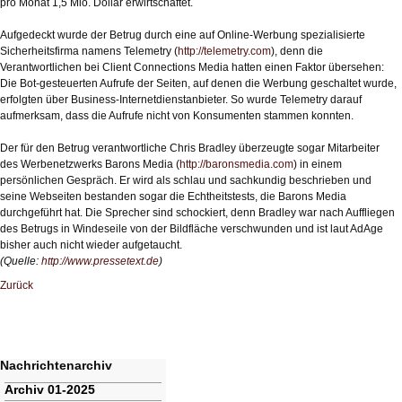
pro Monat 1,5 Mio. Dollar erwirtschaftet.
Aufgedeckt wurde der Betrug durch eine auf Online-Werbung spezialisierte
Sicherheitsfirma namens Telemetry (
http://telemetry.com
), denn die
Verantwortlichen bei Client Connections Media hatten einen Faktor übersehen:
Die Bot-gesteuerten Aufrufe der Seiten, auf denen die Werbung geschaltet wurde,
erfolgten über Business-Internetdienstanbieter. So wurde Telemetry darauf
aufmerksam, dass die Aufrufe nicht von Konsumenten stammen konnten.
Der für den Betrug verantwortliche Chris Bradley überzeugte sogar Mitarbeiter
des Werbenetzwerks Barons Media (
http://baronsmedia.com
) in einem
persönlichen Gespräch. Er wird als schlau und sachkundig beschrieben und
seine Webseiten bestanden sogar die Echtheitstests, die Barons Media
durchgeführt hat. Die Sprecher sind schockiert, denn Bradley war nach Auffliegen
des Betrugs in Windeseile von der Bildfläche verschwunden und ist laut AdAge
bisher auch nicht wieder aufgetaucht.
(Quelle:
http://www.pressetext.de
)
Zurück
Nachrichtenarchiv
Navigation
Archiv 01-2025
überspringen