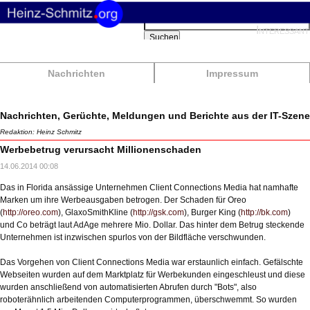
Suchbegriffe
Interessant
Suchen
Nachrichten
Impressum
Nachrichten, Gerüchte, Meldungen und Berichte aus der IT-Szene
Redaktion: Heinz Schmitz
Werbebetrug verursacht Millionenschaden
14.06.2014 00:08
Das in Florida ansässige Unternehmen Client Connections Media hat namhafte
Marken um ihre Werbeausgaben betrogen. Der Schaden für Oreo
(
http://oreo.com
), GlaxoSmithKline (
http://gsk.com
), Burger King (
http://bk.com
)
und Co beträgt laut AdAge mehrere Mio. Dollar. Das hinter dem Betrug steckende
Unternehmen ist inzwischen spurlos von der Bildfläche verschwunden.
Das Vorgehen von Client Connections Media war erstaunlich einfach. Gefälschte
Webseiten wurden auf dem Marktplatz für Werbekunden eingeschleust und diese
wurden anschließend von automatisierten Abrufen durch "Bots", also
roboterähnlich arbeitenden Computerprogrammen, überschwemmt. So wurden