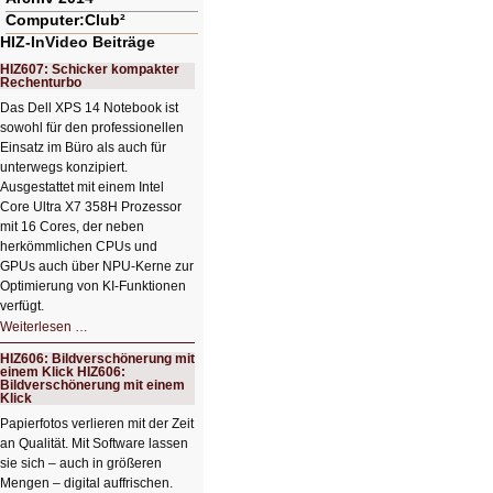
Computer:Club²
HIZ-InVideo Beiträge
HIZ607: Schicker kompakter
Rechenturbo
Das Dell XPS 14 Notebook ist
sowohl für den professionellen
Einsatz im Büro als auch für
unterwegs konzipiert.
Ausgestattet mit einem Intel
Core Ultra X7 358H Prozessor
mit 16 Cores, der neben
herkömmlichen CPUs und
GPUs auch über NPU-Kerne zur
Optimierung von KI-Funktionen
verfügt.
HIZ607:
Weiterlesen …
Schicker
kompakter
HIZ606: Bildverschönerung mit
Rechenturbo
einem Klick HIZ606:
Bildverschönerung mit einem
Klick
Papierfotos verlieren mit der Zeit
an Qualität. Mit Software lassen
sie sich – auch in größeren
Mengen – digital auffrischen.