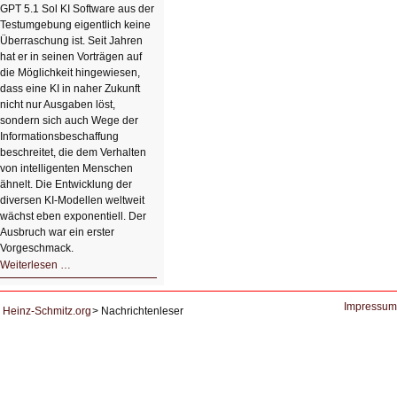
mit
GPT 5.1 Sol KI Software aus der
einem
Testumgebung eigentlich keine
Klick
Überraschung ist. Seit Jahren
hat er in seinen Vorträgen auf
die Möglichkeit hingewiesen,
dass eine KI in naher Zukunft
nicht nur Ausgaben löst,
sondern sich auch Wege der
Informationsbeschaffung
beschreitet, die dem Verhalten
von intelligenten Menschen
ähnelt. Die Entwicklung der
diversen KI-Modellen weltweit
wächst eben exponentiell. Der
Ausbruch war ein erster
Vorgeschmack.
HIZ605:
Weiterlesen …
Der
Ausbruch
der
KI
Impressum
Heinz-Schmitz.org
Nachrichtenleser