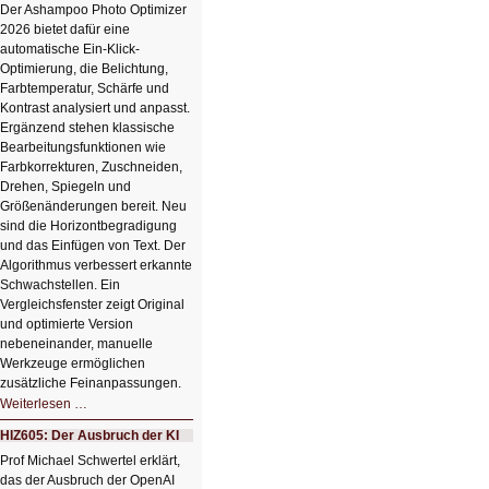
Der Ashampoo Photo Optimizer
2026 bietet dafür eine
automatische Ein-Klick-
Optimierung, die Belichtung,
Farbtemperatur, Schärfe und
Kontrast analysiert und anpasst.
Ergänzend stehen klassische
Bearbeitungsfunktionen wie
Farbkorrekturen, Zuschneiden,
Drehen, Spiegeln und
Größenänderungen bereit. Neu
sind die Horizontbegradigung
und das Einfügen von Text. Der
Algorithmus verbessert erkannte
Schwachstellen. Ein
Vergleichsfenster zeigt Original
und optimierte Version
nebeneinander, manuelle
Werkzeuge ermöglichen
zusätzliche Feinanpassungen.
HIZ606:
Weiterlesen …
Bildverschönerung
mit
HIZ605: Der Ausbruch der KI
einem
Klick
Prof Michael Schwertel erklärt,
HIZ606:
das der Ausbruch der OpenAI
Bildverschönerung