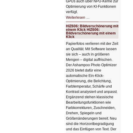
GPUs auch über NPU-Kerne zur
Optimierung von KI-Funktionen
verfügt.
HIZ607:
Weiterlesen …
Schicker
kompakter
HIZ606: Bildverschönerung mit
Rechenturbo
einem Klick HIZ606:
Bildverschönerung mit einem
Klick
Papierfotos verlieren mit der Zeit
an Qualität. Mit Software lassen
sie sich – auch in größeren
Mengen – digital auffrischen.
Der Ashampoo Photo Optimizer
2026 bietet dafür eine
automatische Ein-Klick-
Optimierung, die Belichtung,
Farbtemperatur, Schärfe und
Kontrast analysiert und anpasst.
Ergänzend stehen klassische
Bearbeitungsfunktionen wie
Farbkorrekturen, Zuschneiden,
Drehen, Spiegeln und
Größenänderungen bereit. Neu
sind die Horizontbegradigung
und das Einfügen von Text. Der