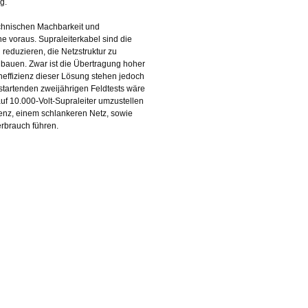
g.
echnischen Machbarkeit und
ne voraus. Supraleiterkabel sind die
reduzieren, die Netzstruktur zu
bauen. Zwar ist die Übertragung hoher
neffizienz dieser Lösung stehen jedoch
startenden zweijährigen Feldtests wäre
uf 10.000-Volt-Supraleiter umzustellen
enz, einem schlankeren Netz, sowie
erbrauch führen.