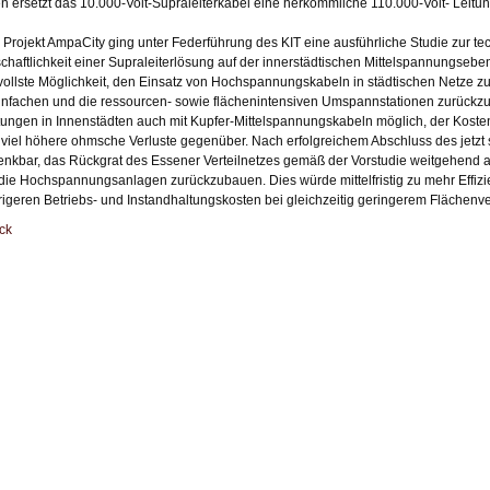
n ersetzt das 10.000-Volt-Supraleiterkabel eine herkömmliche 110.000-Volt- Leitun
Projekt AmpaCity ging unter Federführung des KIT eine ausführliche Studie zur t
schaftlichkeit einer Supraleiterlösung auf der innerstädtischen Mittelspannungsebe
vollste Möglichkeit, den Einsatz von Hochspannungskabeln in städtischen Netze zu 
infachen und die ressourcen- sowie flächenintensiven Umspannstationen zurückzu
tungen in Innenstädten auch mit Kupfer-Mittelspannungskabeln möglich, der Koste
 viel höhere ohmsche Verluste gegenüber. Nach erfolgreichem Abschluss des jetzt 
enkbar, das Rückgrat des Essener Verteilnetzes gemäß der Vorstudie weitgehend a
die Hochspannungsanlagen zurückzubauen. Dies würde mittelfristig zu mehr Effizi
rigeren Betriebs- und Instandhaltungskosten bei gleichzeitig geringerem Flächenv
ck