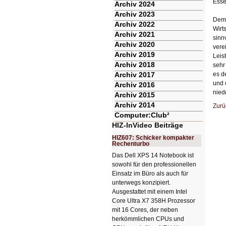
Esse
Archiv 2024
Archiv 2023
Dem 
Archiv 2022
Wirt
Archiv 2021
sinn
Archiv 2020
vere
Archiv 2019
Leis
Archiv 2018
sehr
Archiv 2017
es d
und 
Archiv 2016
nied
Archiv 2015
Archiv 2014
Zurü
Computer:Club²
HIZ-InVideo Beiträge
HIZ607: Schicker kompakter
Rechenturbo
Das Dell XPS 14 Notebook ist
sowohl für den professionellen
Einsatz im Büro als auch für
unterwegs konzipiert.
Ausgestattet mit einem Intel
Core Ultra X7 358H Prozessor
mit 16 Cores, der neben
herkömmlichen CPUs und