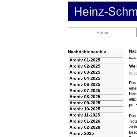
Navigation
Home
überspringen
Nac
Nachrichtenarchiv
Redak
Navigation
Archiv 01-2025
überspringen
Archiv 02-2025
Wel
Archiv 03-2025
03.0
Archiv 04-2025
Das 
Archiv 06-2025
eine
Archiv 07-2025
Nexa
Archiv 08-2025
effi
Archiv 09-2025
pro 
Archiv 10-2025
Archiv 11-2025
Das 
Archiv 01-2026
Trot
Archiv 02-2026
zu t
beso
Archiv 2025