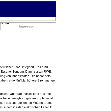
chbegriffe
Suchen
Impressum
deutschen Stadt integriert. Das rund
 Essener Zentrum. Damit starten RWE,
gung von Innenstädten. Die besonders
n Kabeln eine fünf Mal höhere Strommenge
egawatt Übertragungsleistung ausgelegt.
ie bei einem gleich großen Kupferkabel
ften des supraleitenden Materials, einer
 einem idealen elektrischen Leiter. In