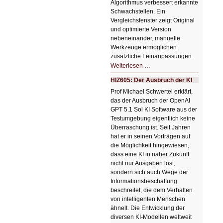
Algorithmus verbessert erkannte
Schwachstellen. Ein
Vergleichsfenster zeigt Original
und optimierte Version
nebeneinander, manuelle
Werkzeuge ermöglichen
zusätzliche Feinanpassungen.
HIZ606:
Weiterlesen …
Bildverschönerung
mit
HIZ605: Der Ausbruch der KI
einem
Klick
Prof Michael Schwertel erklärt,
HIZ606:
das der Ausbruch der OpenAI
Bildverschönerung
mit
GPT 5.1 Sol KI Software aus der
einem
Testumgebung eigentlich keine
Klick
Überraschung ist. Seit Jahren
hat er in seinen Vorträgen auf
die Möglichkeit hingewiesen,
dass eine KI in naher Zukunft
nicht nur Ausgaben löst,
sondern sich auch Wege der
Informationsbeschaffung
beschreitet, die dem Verhalten
von intelligenten Menschen
ähnelt. Die Entwicklung der
diversen KI-Modellen weltweit