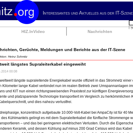
Interessantes und Aktuelles aus der IT-Szene
Su
HIZ.InVideo
Nachrichten
hrichten, Gerüchte, Meldungen und Berichte aus der IT-Szene
tion: Heinz Schmitz
tweit längstes Supraleiterkabel eingeweiht
5.2014 00:08
weltweit längste supraleitende Energiekabel wurde offiziell in das Stromnetz einer 
n Kilometer lange Kabel verbindet nun im realen Betrieb zwei Umspannanlagen im
ns und KIT nun einen richtungsweisenden Praxistest zur künftigen Energieversor
ziente und platzsparende Technologie transportiert im Vergleich zu herkömmliche
Kabelquerschnitt, und dies nahezu verlustfrei.
dreiphasige, konzentrisch aufgebaute 10.000-Volt-Kabel bei AmpaCity ist für 40 M
z des Kühlmantels gelingt es mit dem Supraleiterkabel die fünffache Strommenge w
ransportieren – und das bei geringeren elektrischen Verlusten. Durch die Eigenscha
nderen Keramik, und dessen Kühlung auf minus 200 Grad Celsius wird das Kabel zu