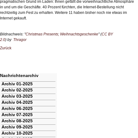
pragmatischen Grund im Laden: Ihnen gefällt die vorweihnachtliche Atmosphäre
in und um die Geschäfte. 40 Prozent fürchten, die Internet-Bestellung nicht
rechtzeitig zum Fest zu erhalten. Weitere 11 haben bisher noch nie etwas im
Internet gekauft.
Bildnachweis: "
Christmas Presents; Weihnachtsgeschenke
" (
CC BY
2.0
) by
Thragor
Zurück
Nachrichtenarchiv
Navigation
Archiv 01-2025
überspringen
Archiv 02-2025
Archiv 03-2025
Archiv 04-2025
Archiv 06-2025
Archiv 07-2025
Archiv 08-2025
Archiv 09-2025
Archiv 10-2025