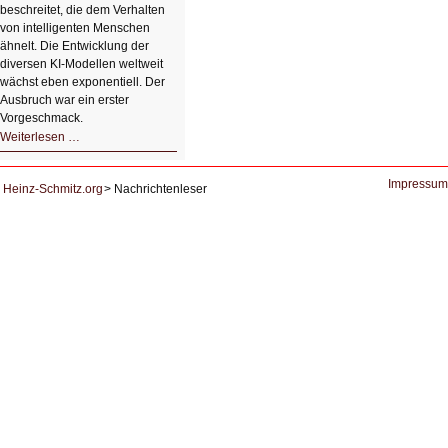
beschreitet, die dem Verhalten
von intelligenten Menschen
ähnelt. Die Entwicklung der
diversen KI-Modellen weltweit
wächst eben exponentiell. Der
Ausbruch war ein erster
Vorgeschmack.
HIZ605:
Weiterlesen …
Der
Ausbruch
der
KI
Impressum
Heinz-Schmitz.org
Nachrichtenleser