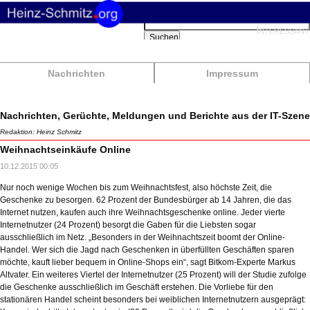
Suchbegriffe
Interessant
Suchen
Nachrichten
Impressum
Nachrichten, Gerüchte, Meldungen und Berichte aus der IT-Szene
Redaktion: Heinz Schmitz
Weihnachtseinkäufe Online
10.12.2015 00:05
Nur noch wenige Wochen bis zum Weihnachtsfest, also höchste Zeit, die
Geschenke zu besorgen. 62 Prozent der Bundesbürger ab 14 Jahren, die das
Internet nutzen, kaufen auch ihre Weihnachtsgeschenke online. Jeder vierte
Internetnutzer (24 Prozent) besorgt die Gaben für die Liebsten sogar
ausschließlich im Netz. „Besonders in der Weihnachtszeit boomt der Online-
Handel. Wer sich die Jagd nach Geschenken in überfüllten Geschäften sparen
möchte, kauft lieber bequem in Online-Shops ein“, sagt Bitkom-Experte Markus
Altvater. Ein weiteres Viertel der Internetnutzer (25 Prozent) will der Studie zufolge
die Geschenke ausschließlich im Geschäft erstehen. Die Vorliebe für den
stationären Handel scheint besonders bei weiblichen Internetnutzern ausgeprägt: