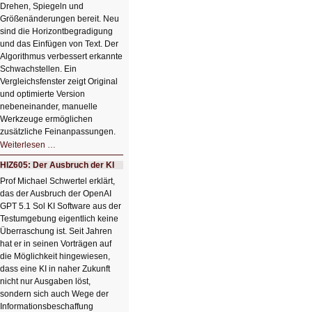
Drehen, Spiegeln und
Größenänderungen bereit. Neu
sind die Horizontbegradigung
und das Einfügen von Text. Der
Algorithmus verbessert erkannte
Schwachstellen. Ein
Vergleichsfenster zeigt Original
und optimierte Version
nebeneinander, manuelle
Werkzeuge ermöglichen
zusätzliche Feinanpassungen.
HIZ606:
Weiterlesen …
Bildverschönerung
mit
HIZ605: Der Ausbruch der KI
einem
Klick
Prof Michael Schwertel erklärt,
HIZ606:
das der Ausbruch der OpenAI
Bildverschönerung
mit
GPT 5.1 Sol KI Software aus der
einem
Testumgebung eigentlich keine
Klick
Überraschung ist. Seit Jahren
hat er in seinen Vorträgen auf
die Möglichkeit hingewiesen,
dass eine KI in naher Zukunft
nicht nur Ausgaben löst,
sondern sich auch Wege der
Informationsbeschaffung