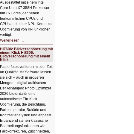
Ausgestattet mit einem Intel
Core Ultra X7 358H Prozessor
mit 16 Cores, der neben
herkömmlichen CPUs und
GPUs auch über NPU-Kerne zur
Optimierung von KI-Funktionen
verfügt.
HIZ607:
Weiterlesen …
Schicker
kompakter
HIZ606: Bildverschönerung mit
Rechenturbo
einem Klick HIZ606:
Bildverschönerung mit einem
Klick
Papierfotos verlieren mit der Zeit
an Qualität. Mit Software lassen
sie sich – auch in größeren
Mengen – digital auffrischen.
Der Ashampoo Photo Optimizer
2026 bietet dafür eine
automatische Ein-Klick-
Optimierung, die Belichtung,
Farbtemperatur, Schärfe und
Kontrast analysiert und anpasst.
Ergänzend stehen klassische
Bearbeitungsfunktionen wie
Farbkorrekturen, Zuschneiden,