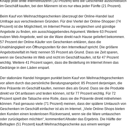
Knapp jede dritte Internetnutzerin (30 Prozent) wird die Geschenke ausschließlich
im Geschäft kaufen, bei den Männern ist es nur etwa jeder Fünfte (21 Prozent).
Beim Kauf von Weihnachtsgeschenken überzeugt der Online-Handel laut
Umfrage aus verschiedenen Gründen. Für drei Viertel der Online-Shopper (74
Prozent) ist die Möglichkeit, im Internet Preise zu vergleichen und günstige
Angebote zu finden, ein ausschlaggebendes Argument. Weitere 63 Prozent
nutzen Web-Angebote, weil sie die Ware direkt nach Hause geliefert bekommen.
57 Prozent der Online-Käufer von Geschenken erklären, dass die
Unabhängigkeit von Öffnungszeiten für den Internetkauf spricht. Die größere
Angebotsvielfalt im Netz nennen 55 Prozent als Grund. Dass sie Zeit sparen,
wenn sie Geschenke im Web und nicht im Geschäft kaufen, ist für 47 Prozent
wichtig. Weitere 41 Prozent sagen, dass die Bestellung im Internet ihnen das
Gedränge in den Läden erspart.
Der stationäre Handel hingegen punktet beim Kauf von Weihnachtsgeschenken
vor allem durch das persönliche Beratungsangebot: 85 Prozent derjenigen, die
ihre Präsente im Geschäft kaufen, nennen dies als Grund. Dass sie die Produkte
direkt vor Ort anfassen und testen können, ist für 77 Prozent wichtig. Für 72
Prozent spielt die Tatsache eine Rolle, dass sie die Präsente direkt mitnehmen
können. Fast genauso viele (71 Prozent) meinen, dass der spätere Umtausch von
Geschenken im Geschäft einfacher ist als im Internet. „Viele Online-Shops bieten
den Kunden einen kostenlosen Rückversand, wenn sie die Ware umtauschen
oder zurückgeben möchten“, kommentiert Altvater das Ergebnis. Die Hälfte der
Befragten (51 Prozent) kauft Weihnachtsgeschenke aus einem weniger