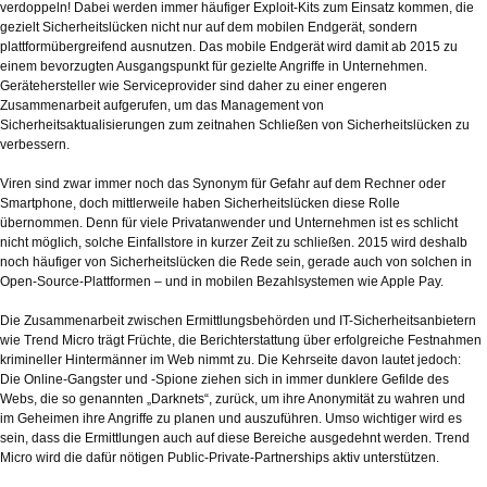
verdoppeln! Dabei werden immer häufiger Exploit-Kits zum Einsatz kommen, die
gezielt Sicherheitslücken nicht nur auf dem mobilen Endgerät, sondern
plattformübergreifend ausnutzen. Das mobile Endgerät wird damit ab 2015 zu
einem bevorzugten Ausgangspunkt für gezielte Angriffe in Unternehmen.
Gerätehersteller wie Serviceprovider sind daher zu einer engeren
Zusammenarbeit aufgerufen, um das Management von
Sicherheitsaktualisierungen zum zeitnahen Schließen von Sicherheitslücken zu
verbessern.
Viren sind zwar immer noch das Synonym für Gefahr auf dem Rechner oder
Smartphone, doch mittlerweile haben Sicherheitslücken diese Rolle
übernommen. Denn für viele Privatanwender und Unternehmen ist es schlicht
nicht möglich, solche Einfallstore in kurzer Zeit zu schließen. 2015 wird deshalb
noch häufiger von Sicherheitslücken die Rede sein, gerade auch von solchen in
Open-Source-Plattformen – und in mobilen Bezahlsystemen wie Apple Pay.
Die Zusammenarbeit zwischen Ermittlungsbehörden und IT-Sicherheitsanbietern
wie Trend Micro trägt Früchte, die Berichterstattung über erfolgreiche Festnahmen
krimineller Hintermänner im Web nimmt zu. Die Kehrseite davon lautet jedoch:
Die Online-Gangster und -Spione ziehen sich in immer dunklere Gefilde des
Webs, die so genannten „Darknets“, zurück, um ihre Anonymität zu wahren und
im Geheimen ihre Angriffe zu planen und auszuführen. Umso wichtiger wird es
sein, dass die Ermittlungen auch auf diese Bereiche ausgedehnt werden. Trend
Micro wird die dafür nötigen Public-Private-Partnerships aktiv unterstützen.