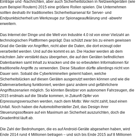
Einträge und -Nachrichten, aber auch Sicherheitslücken in Netzwerkgeräten (wie
zum Beispiel Routern) 2015 eine größere Rollen spielen. Die Unternehmen
sollten deshalb ihr traditionelles Sicherheitsarsenal für Server- und
Endpunktsicherheit um Werkzeuge zur Spionageaufklärung und -abwehr
erweitern.
Das Internet der Dinge und die Welt von Industrie 4.0 ist von einer Vielzahl an
technologischen Plattformen geprägt. Das schützt zwar bis zu einem gewissen
Grad die Geräte vor Angriffen, nicht aber die Daten, die dort erzeugt oder
verarbeitet werden. Und auf die kommt es an. Die Hacker werden ab dem
nächsten Jahr verstärkt dazu übergehen, die auf den Geräten befindlichen
Datenbanken samt Inhalt zu knacken und die so erbeuteten Informationen für
traditionelle Angriffe zu verwenden. Diese Situation dürfte allerdings nicht von
Dauer sein. Sobald die Cyberkriminellen gelernt haben, welche
Sicherheitslücken auf diesen Geräten ausgenutzt werden können und wie die
Datenverarbeitung funktioniert, werden ganz andere und gefährlichere
Angriffsszenarien möglich. So könnten Besitzer von autonomen Fahrzeugen, die
2015 erstmals auf die Straße kommen, in Zukunft Opfer von
Erpressungsversuchen werden, nach dem Motto: Wer nicht zahlt, baut einen
Unfall. Noch haben die Automobilhersteller Zeit, das Design ihrer
Steuerungssoftware auf ein Maximum an Sicherheit auszurichten, doch die
Gnadenfrist läuft ab.
Die Zahl der Bedrohungen, die es auf Android-Geräte abgesehen haben, wird
Ende 2014 rund 4 Millionen betragen – und sich bis Ende 2015 auf 8 Millionen