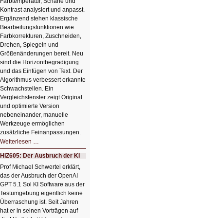
Farbtemperatur, Schärfe und
Kontrast analysiert und anpasst.
Ergänzend stehen klassische
Bearbeitungsfunktionen wie
Farbkorrekturen, Zuschneiden,
Drehen, Spiegeln und
Größenänderungen bereit. Neu
sind die Horizontbegradigung
und das Einfügen von Text. Der
Algorithmus verbessert erkannte
Schwachstellen. Ein
Vergleichsfenster zeigt Original
und optimierte Version
nebeneinander, manuelle
Werkzeuge ermöglichen
zusätzliche Feinanpassungen.
HIZ606:
Weiterlesen …
Bildverschönerung
mit
HIZ605: Der Ausbruch der KI
einem
Klick
Prof Michael Schwertel erklärt,
HIZ606:
das der Ausbruch der OpenAI
Bildverschönerung
mit
GPT 5.1 Sol KI Software aus der
einem
Testumgebung eigentlich keine
Klick
Überraschung ist. Seit Jahren
hat er in seinen Vorträgen auf