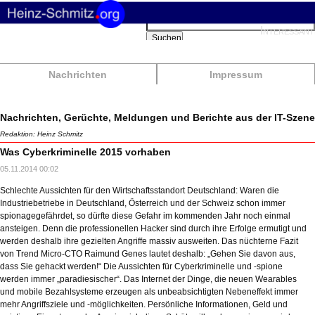
Suchbegriffe
Interessant
Suchen
Nachrichten
Impressum
Nachrichten, Gerüchte, Meldungen und Berichte aus der IT-Szene
Redaktion: Heinz Schmitz
Was Cyberkriminelle 2015 vorhaben
05.11.2014 00:02
Schlechte Aussichten für den Wirtschaftsstandort Deutschland: Waren die
Industriebetriebe in Deutschland, Österreich und der Schweiz schon immer
spionagegefährdet, so dürfte diese Gefahr im kommenden Jahr noch einmal
ansteigen. Denn die professionellen Hacker sind durch ihre Erfolge ermutigt und
werden deshalb ihre gezielten Angriffe massiv ausweiten. Das nüchterne Fazit
von Trend Micro-CTO Raimund Genes lautet deshalb: „Gehen Sie davon aus,
dass Sie gehackt werden!“ Die Aussichten für Cyberkriminelle und -spione
werden immer „paradiesischer“. Das Internet der Dinge, die neuen Wearables
und mobile Bezahlsysteme erzeugen als unbeabsichtigten Nebeneffekt immer
mehr Angriffsziele und -möglichkeiten. Persönliche Informationen, Geld und