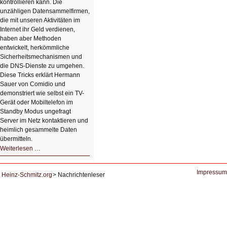
kontrollieren kann. Die
unzähligen Datensammelfirmen,
die mit unseren Aktivitäten im
Internet ihr Geld verdienen,
haben aber Methoden
entwickelt, herkömmliche
Sicherheitsmechanismen und
die DNS-Dienste zu umgehen.
Diese Tricks erklärt Hermann
Sauer von Comidio und
demonstriert wie selbst ein TV-
Gerät oder Mobiltelefon im
Standby Modus ungefragt
Server im Netz kontaktieren und
heimlich gesammelte Daten
übermitteln.
HIZ604:
Weiterlesen …
DNS
und
Datenschutz
Impressum
Heinz-Schmitz.org
Nachrichtenleser