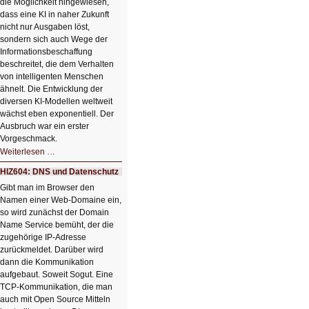
die Möglichkeit hingewiesen,
dass eine KI in naher Zukunft
nicht nur Ausgaben löst,
sondern sich auch Wege der
Informationsbeschaffung
beschreitet, die dem Verhalten
von intelligenten Menschen
ähnelt. Die Entwicklung der
diversen KI-Modellen weltweit
wächst eben exponentiell. Der
Ausbruch war ein erster
Vorgeschmack.
HIZ605:
Weiterlesen …
Der
Ausbruch
HIZ604: DNS und Datenschutz
der
KI
Gibt man im Browser den
Namen einer Web-Domaine ein,
so wird zunächst der Domain
Name Service bemüht, der die
zugehörige IP-Adresse
zurückmeldet. Darüber wird
dann die Kommunikation
aufgebaut. Soweit Sogut. Eine
TCP-Kommunikation, die man
auch mit Open Source Mitteln