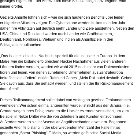
geistiges Eigentum – der Anreiz, sich diese Schätze illegal anzueignen, wird
immer größer.
Gezielte Angriffe lohnen sich – wie die sich häufenden Berichte über leider
erfolgreiche Attacken zeigen. Die Cyberspione werden im kommenden Jahr
daher ihre Aktivitäten auf deutlich mehr Länder und Ziele ausdehnen. Neben den
USA, China und Russland werden auch Länder wie Großbritannien,
Deutschland, Nordkorea, Vietnam und Indien als Angriffsziele in den
Schlagzeilen auftauchen.
„Das ist eine schlechte Nachricht speziell für die Industrie in Europa. In dem
Maße, wie die bislang erfolgreichen Hacker Nachahmer aus vielen anderen
Ländern finden werden, werden wir wohl 2015 noch mehr von Datenverlusten
hören und lesen, von denen zunehmend Unternehmen aus Zentraleuropa
betroffen sein dürften“, erklärt Raimund Genes. „Mein Rat lautet deshalb: Gehen
Sie davon aus, dass Sie gehackt werden, und stellen Sie Ihr Risikomanagement
darauf ein!“
Dieses Risikomanagement sollte dabei von Anfang an gewisse Fehlannahmen
vermeiden: Wer schon einmal angegriffen wurde, ist nicht aus der Schusslinie.
Gerade wegen ihres Erfolgs werden die Hacker es erneut versuchen, um zum
Beispiel in Netze Dritter wie die von Zulieferern und Kunden einzudringen.
Außerdem werden sie ihr Arsenal an Angriffsmethoden erweitern. Begannen
gezielte Angriffe bislang in der überwiegenden Mehrzahl der Fälle mit so
genannten „Spear-Phishing“-E-Mails, so werden gefälschte Social-Media-