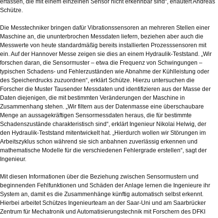
erfassen, die mit einem einzelnen Sensor nicht erkennbar sind“, erläutert Andreas
Schütze.
Die Messtechniker bringen dafür Vibrationssensoren an mehreren Stellen einer
Maschine an, die ununterbrochen Messdaten liefern, beziehen aber auch die
Messwerte von heute standardmäßig bereits installierten Prozesssensoren mit
ein. Auf der Hannover Messe zeigen sie dies an einem Hydraulik-Teststand. „Wir
forschen daran, die Sensormuster – etwa die Frequenz von Schwingungen –
typischen Schadens- und Fehlerzuständen wie Abnahme der Kühlleistung oder
des Speicherdrucks zuzuordnen“, erklärt Schütze. Hierzu untersuchen die
Forscher die Muster Tausender Messdaten und identifizieren aus der Masse der
Daten diejenigen, die mit bestimmten Veränderungen der Maschine in
Zusammenhang stehen. „Wir filtern aus der Datenmasse eine überschaubare
Menge an aussagekräftigen Sensormessdaten heraus, die für bestimmte
Schadenszustände charakteristisch sind“, erklärt Ingenieur Nikolai Helwig, der
den Hydraulik-Teststand mitentwickelt hat. „Hierdurch wollen wir Störungen im
Arbeitszyklus schon während sie sich anbahnen zuverlässig erkennen und
mathematische Modelle für die verschiedenen Fehlergrade erstellen“, sagt der
Ingenieur.
Mit diesen Informationen über die Beziehung zwischen Sensormustern und
beginnenden Fehlfunktionen und Schäden der Anlage lernen die Ingenieure ihr
System an, damit es die Zusammenhänge künftig automatisch selbst erkennt.
Hierbei arbeitet Schützes Ingenieurteam an der Saar-Uni und am Saarbrücker
Zentrum für Mechatronik und Automatisierungstechnik mit Forschern des DFKI