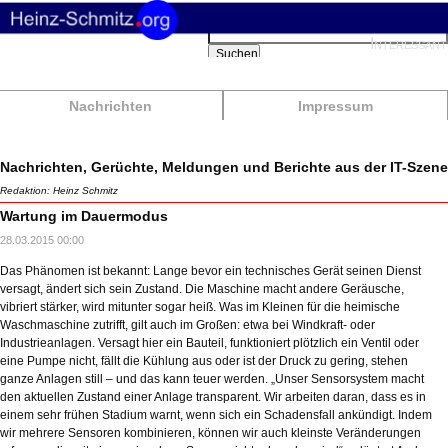
Suchbegriffe
Interessant
Suchen
Nachrichten
Impressum
Nachrichten, Gerüchte, Meldungen und Berichte aus der IT-Szene
Redaktion: Heinz Schmitz
Wartung im Dauermodus
28.03.2015 00:00
Das Phänomen ist bekannt: Lange bevor ein technisches Gerät seinen Dienst
versagt, ändert sich sein Zustand. Die Maschine macht andere Geräusche,
vibriert stärker, wird mitunter sogar heiß. Was im Kleinen für die heimische
Waschmaschine zutrifft, gilt auch im Großen: etwa bei Windkraft- oder
Industrieanlagen. Versagt hier ein Bauteil, funktioniert plötzlich ein Ventil oder
eine Pumpe nicht, fällt die Kühlung aus oder ist der Druck zu gering, stehen
ganze Anlagen still – und das kann teuer werden. „Unser Sensorsystem macht
den aktuellen Zustand einer Anlage transparent. Wir arbeiten daran, dass es in
einem sehr frühen Stadium warnt, wenn sich ein Schadensfall ankündigt. Indem
wir mehrere Sensoren kombinieren, können wir auch kleinste Veränderungen