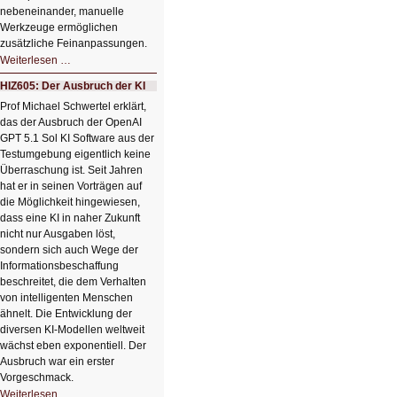
nebeneinander, manuelle
Werkzeuge ermöglichen
zusätzliche Feinanpassungen.
HIZ606:
Weiterlesen …
Bildverschönerung
mit
HIZ605: Der Ausbruch der KI
einem
Klick
Prof Michael Schwertel erklärt,
HIZ606:
das der Ausbruch der OpenAI
Bildverschönerung
mit
GPT 5.1 Sol KI Software aus der
einem
Testumgebung eigentlich keine
Klick
Überraschung ist. Seit Jahren
hat er in seinen Vorträgen auf
die Möglichkeit hingewiesen,
dass eine KI in naher Zukunft
nicht nur Ausgaben löst,
sondern sich auch Wege der
Informationsbeschaffung
beschreitet, die dem Verhalten
von intelligenten Menschen
ähnelt. Die Entwicklung der
diversen KI-Modellen weltweit
wächst eben exponentiell. Der
Ausbruch war ein erster
Vorgeschmack.
HIZ605:
Weiterlesen …