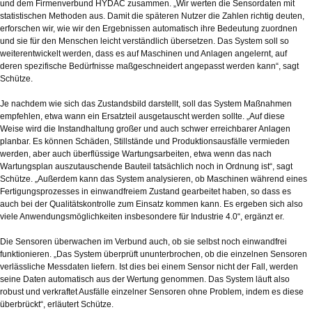
und dem Firmenverbund HYDAC zusammen. „Wir werten die Sensordaten mit
statistischen Methoden aus. Damit die späteren Nutzer die Zahlen richtig deuten,
erforschen wir, wie wir den Ergebnissen automatisch ihre Bedeutung zuordnen
und sie für den Menschen leicht verständlich übersetzen. Das System soll so
weiterentwickelt werden, dass es auf Maschinen und Anlagen angelernt, auf
deren spezifische Bedürfnisse maßgeschneidert angepasst werden kann“, sagt
Schütze.
Je nachdem wie sich das Zustandsbild darstellt, soll das System Maßnahmen
empfehlen, etwa wann ein Ersatzteil ausgetauscht werden sollte. „Auf diese
Weise wird die Instandhaltung großer und auch schwer erreichbarer Anlagen
planbar. Es können Schäden, Stillstände und Produktionsausfälle vermieden
werden, aber auch überflüssige Wartungsarbeiten, etwa wenn das nach
Wartungsplan auszutauschende Bauteil tatsächlich noch in Ordnung ist“, sagt
Schütze. „Außerdem kann das System analysieren, ob Maschinen während eines
Fertigungsprozesses in einwandfreiem Zustand gearbeitet haben, so dass es
auch bei der Qualitätskontrolle zum Einsatz kommen kann. Es ergeben sich also
viele Anwendungsmöglichkeiten insbesondere für Industrie 4.0“, ergänzt er.
Die Sensoren überwachen im Verbund auch, ob sie selbst noch einwandfrei
funktionieren. „Das System überprüft ununterbrochen, ob die einzelnen Sensoren
verlässliche Messdaten liefern. Ist dies bei einem Sensor nicht der Fall, werden
seine Daten automatisch aus der Wertung genommen. Das System läuft also
robust und verkraftet Ausfälle einzelner Sensoren ohne Problem, indem es diese
überbrückt“, erläutert Schütze.