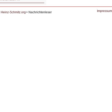
Der
Ausbruch
der
KI
Impressum
Heinz-Schmitz.org
Nachrichtenleser