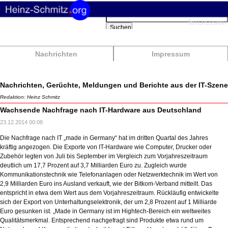
Suchbegriffe
Interessant
Suchen
Nachrichten
Impressum
Nachrichten, Gerüchte, Meldungen und Berichte aus der IT-Szene
Redaktion: Heinz Schmitz
Wachsende Nachfrage nach IT-Hardware aus Deutschland
23.12.2014 00:08
Die Nachfrage nach IT „made in Germany“ hat im dritten Quartal des Jahres
kräftig angezogen. Die Exporte von IT-Hardware wie Computer, Drucker oder
Zubehör legten von Juli bis September im Vergleich zum Vorjahreszeitraum
deutlich um 17,7 Prozent auf 3,7 Milliarden Euro zu. Zugleich wurde
Kommunikationstechnik wie Telefonanlagen oder Netzwerktechnik im Wert von
2,9 Milliarden Euro ins Ausland verkauft, wie der Bitkom-Verband mitteilt. Das
entspricht in etwa dem Wert aus dem Vorjahreszeitraum. Rückläufig entwickelte
sich der Export von Unterhaltungselektronik, der um 2,8 Prozent auf 1 Milliarde
Euro gesunken ist. „Made in Germany ist im Hightech-Bereich ein weltweites
Qualitätsmerkmal. Entsprechend nachgefragt sind Produkte etwa rund um