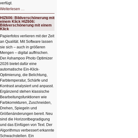
verfügt.
HIZ607:
Weiterlesen …
Schicker
kompakter
HIZ606: Bildverschönerung mit
Rechenturbo
einem Klick HIZ606:
Bildverschönerung mit einem
Klick
Papierfotos verlieren mit der Zeit
an Qualität. Mit Software lassen
sie sich – auch in größeren
Mengen – digital auffrischen.
Der Ashampoo Photo Optimizer
2026 bietet dafür eine
automatische Ein-Klick-
Optimierung, die Belichtung,
Farbtemperatur, Schärfe und
Kontrast analysiert und anpasst.
Ergänzend stehen klassische
Bearbeitungsfunktionen wie
Farbkorrekturen, Zuschneiden,
Drehen, Spiegeln und
Größenänderungen bereit. Neu
sind die Horizontbegradigung
und das Einfügen von Text. Der
Algorithmus verbessert erkannte
Schwachstellen. Ein