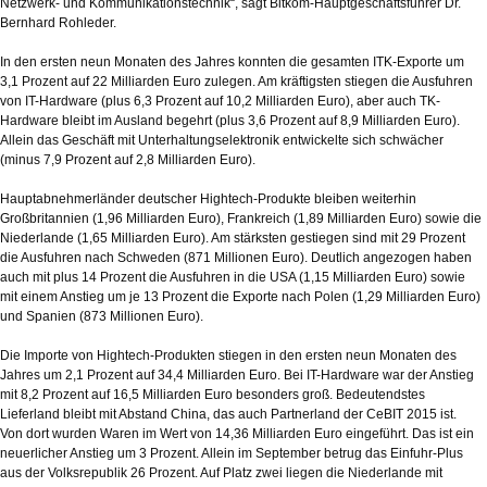
Netzwerk- und Kommunikationstechnik“, sagt Bitkom-Hauptgeschäftsführer Dr.
Bernhard Rohleder.
In den ersten neun Monaten des Jahres konnten die gesamten ITK-Exporte um
3,1 Prozent auf 22 Milliarden Euro zulegen. Am kräftigsten stiegen die Ausfuhren
von IT-Hardware (plus 6,3 Prozent auf 10,2 Milliarden Euro), aber auch TK-
Hardware bleibt im Ausland begehrt (plus 3,6 Prozent auf 8,9 Milliarden Euro).
Allein das Geschäft mit Unterhaltungselektronik entwickelte sich schwächer
(minus 7,9 Prozent auf 2,8 Milliarden Euro).
Hauptabnehmerländer deutscher Hightech-Produkte bleiben weiterhin
Großbritannien (1,96 Milliarden Euro), Frankreich (1,89 Milliarden Euro) sowie die
Niederlande (1,65 Milliarden Euro). Am stärksten gestiegen sind mit 29 Prozent
die Ausfuhren nach Schweden (871 Millionen Euro). Deutlich angezogen haben
auch mit plus 14 Prozent die Ausfuhren in die USA (1,15 Milliarden Euro) sowie
mit einem Anstieg um je 13 Prozent die Exporte nach Polen (1,29 Milliarden Euro)
und Spanien (873 Millionen Euro).
Die Importe von Hightech-Produkten stiegen in den ersten neun Monaten des
Jahres um 2,1 Prozent auf 34,4 Milliarden Euro. Bei IT-Hardware war der Anstieg
mit 8,2 Prozent auf 16,5 Milliarden Euro besonders groß. Bedeutendstes
Lieferland bleibt mit Abstand China, das auch Partnerland der CeBIT 2015 ist.
Von dort wurden Waren im Wert von 14,36 Milliarden Euro eingeführt. Das ist ein
neuerlicher Anstieg um 3 Prozent. Allein im September betrug das Einfuhr-Plus
aus der Volksrepublik 26 Prozent. Auf Platz zwei liegen die Niederlande mit