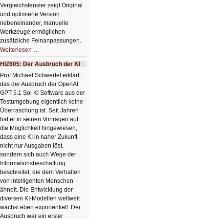
Vergleichsfenster zeigt Original
und optimierte Version
nebeneinander, manuelle
Werkzeuge ermöglichen
zusätzliche Feinanpassungen.
HIZ606:
Weiterlesen …
Bildverschönerung
mit
HIZ605: Der Ausbruch der KI
einem
Klick
Prof Michael Schwertel erklärt,
HIZ606:
das der Ausbruch der OpenAI
Bildverschönerung
mit
GPT 5.1 Sol KI Software aus der
einem
Testumgebung eigentlich keine
Klick
Überraschung ist. Seit Jahren
hat er in seinen Vorträgen auf
die Möglichkeit hingewiesen,
dass eine KI in naher Zukunft
nicht nur Ausgaben löst,
sondern sich auch Wege der
Informationsbeschaffung
beschreitet, die dem Verhalten
von intelligenten Menschen
ähnelt. Die Entwicklung der
diversen KI-Modellen weltweit
wächst eben exponentiell. Der
Ausbruch war ein erster