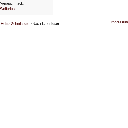
Vorgeschmack.
HIZ605:
Weiterlesen …
Der
Ausbruch
der
KI
Impressum
Heinz-Schmitz.org
Nachrichtenleser