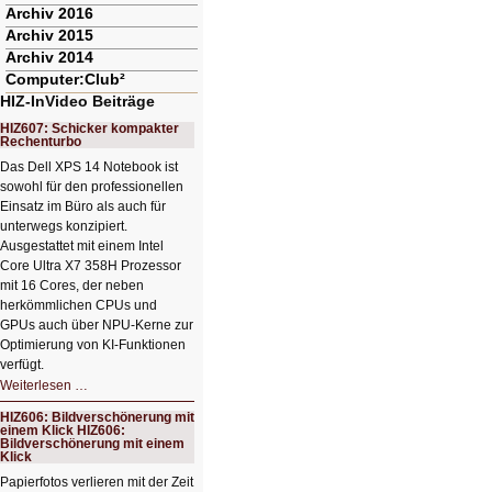
Archiv 2016
Archiv 2015
Archiv 2014
Computer:Club²
HIZ-InVideo Beiträge
HIZ607: Schicker kompakter
Rechenturbo
Das Dell XPS 14 Notebook ist
sowohl für den professionellen
Einsatz im Büro als auch für
unterwegs konzipiert.
Ausgestattet mit einem Intel
Core Ultra X7 358H Prozessor
mit 16 Cores, der neben
herkömmlichen CPUs und
GPUs auch über NPU-Kerne zur
Optimierung von KI-Funktionen
verfügt.
HIZ607:
Weiterlesen …
Schicker
kompakter
HIZ606: Bildverschönerung mit
Rechenturbo
einem Klick HIZ606:
Bildverschönerung mit einem
Klick
Papierfotos verlieren mit der Zeit