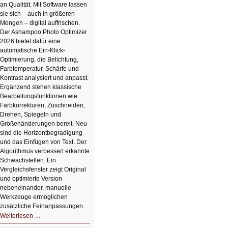
an Qualität. Mit Software lassen
sie sich – auch in größeren
Mengen – digital auffrischen.
Der Ashampoo Photo Optimizer
2026 bietet dafür eine
automatische Ein-Klick-
Optimierung, die Belichtung,
Farbtemperatur, Schärfe und
Kontrast analysiert und anpasst.
Ergänzend stehen klassische
Bearbeitungsfunktionen wie
Farbkorrekturen, Zuschneiden,
Drehen, Spiegeln und
Größenänderungen bereit. Neu
sind die Horizontbegradigung
und das Einfügen von Text. Der
Algorithmus verbessert erkannte
Schwachstellen. Ein
Vergleichsfenster zeigt Original
und optimierte Version
nebeneinander, manuelle
Werkzeuge ermöglichen
zusätzliche Feinanpassungen.
HIZ606:
Weiterlesen …
Bildverschönerung
mit