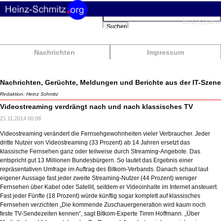
Suchbegriffe
Interessant
Suchen
Nachrichten
Impressum
Nachrichten, Gerüchte, Meldungen und Berichte aus der IT-Szene
Redaktion: Heinz Schmitz
Videostreaming verdrängt nach und nach klassisches TV
21.11.2014 00:08
Videostreaming verändert die Fernsehgewohnheiten vieler Verbraucher. Jeder
dritte Nutzer von Videostreaming (33 Prozent) ab 14 Jahren ersetzt das
klassische Fernsehen ganz oder teilweise durch Streaming-Angebote. Das
entspricht gut 13 Millionen Bundesbürgern. So lautet das Ergebnis einer
repräsentativen Umfrage im Auftrag des Bitkom-Verbands. Danach schaut laut
eigener Aussage fast jeder zweite Streaming-Nutzer (44 Prozent) weniger
Fernsehen über Kabel oder Satellit, seitdem er Videoinhalte im Internet ansteuert.
Fast jeder Fünfte (18 Prozent) würde künftig sogar komplett auf klassisches
Fernsehen verzichten „Die kommende Zuschauergeneration wird kaum noch
feste TV-Sendezeiten kennen“, sagt Bitkom-Experte Timm Hoffmann. „Über