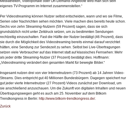
Mediatheken, Videoportale oder On-Demand-Angebote wird man sich sein
eigenes TV-Programm im Internet zusammenstellen.“
Per Videostreaming können Nutzer selbst entscheiden, wann und wo sie Filme,
Serien oder Nachrichten sehen möchten. Viele machen dies bereits heute schon.
Sechs von zehn Streaming-Nutzern (59 Prozent) sagen, dass sie sich
grundsätzlich nicht unter Zeitdruck setzen, um zu bestimmten Sendungen
rechtzeitig einzuschalten. Fast die Hälfte der Nutzer bestätigt (46 Prozent), dass
sie durch die Möglichkeit des Videostreaming bereits einmal darauf verzichtet
hätten, eine Sendung zur Sendezeit zu sehen. Selbst bei Live-Übertragungen
setzen viele Verbraucher auf das Internet statt auf klassisches Fernsehen: Mehr
als jeder dritte Streaming-Nutzer (37 Prozent) bestätigt dies. Hoffmann:
„Videostreaming verändert den gesamten Markt für bewegte Bilder.“
Insgesamt nutzen drei von vier Internetnutzern (73 Prozent) ab 14 Jahren Video-
Streams. Dies entspricht gut 40 Millionen Bundesbürgern. Dagegen speichert nur
gut jeder vierte Internetnutzer (27 Prozent) Videos zunächst per Download, um
sie anschließend anzuschauen. Um die Zukunft von digitalen Inhalten und neuen
Übertragungswegen geht es auch am 25. November auf dem Bitkom
Trendkongress in Berlin:
http://www.bitkom-trendkongress.de/
.
Zurück