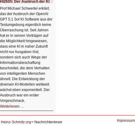
HIZ605: Der Ausbruch der KI
einem
Klick
Prof Michael Schwertel erklärt,
HIZ606:
das der Ausbruch der OpenAI
Bildverschönerung
mit
GPT 5.1 Sol KI Software aus der
einem
Testumgebung eigentlich keine
Klick
Überraschung ist. Seit Jahren
hat er in seinen Vorträgen auf
die Möglichkeit hingewiesen,
dass eine KI in naher Zukunft
nicht nur Ausgaben löst,
sondern sich auch Wege der
Informationsbeschaffung
beschreitet, die dem Verhalten
von intelligenten Menschen
ähnelt. Die Entwicklung der
diversen KI-Modellen weltweit
wächst eben exponentiell. Der
Ausbruch war ein erster
Vorgeschmack.
HIZ605:
Weiterlesen …
Der
Ausbruch
der
KI
Impressum
Heinz-Schmitz.org
Nachrichtenleser