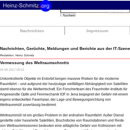
Suchbegriffe
Interessant
Suchen
Nachrichten
Impressum
Nachrichten, Gerüchte, Meldungen und Berichte aus der IT-Szene
Redaktion: Heinz Schmitz
Vermessung des Weltraumschrotts
04.09.2017 00:01
Unkontrollierte Objekte im Erdorbit bergen massive Risiken für die moderne
Raumfahrt – und aufgrund der heutzutage vielfältigen Abhängigkeit von Satelliten
damit ebenso für die Weltwirtschaft. Ein Forscherteam des Fraunhofer-Instituts für
Angewandte Optik und Feinmechanik IOF in Jena begegnet der Gefahr mit einem
eigens entwickelten Faserlaser, der Lage und Bewegungsrichtung von
Weltraummüll zuverlässig bestimmt.
Weltraummüll ist ein großes Problem in der erdnahen Raumfahrt. Außer Dienst
gestellte oder havarierte Satelliten, Bruchstücke von Raumstationen und Reste
von Weltraummissionen bedeuten eine alltägliche Gefahr von Kollisionen mit