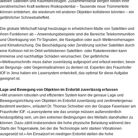
aktiven Satelliten und Raumfahrzeugen. Zusammenstöße bergen neben ihrer
zerstörerischen Kraft weiteres Risikopotential – Tausende neue Trümmerteile
können entstehen, die wiederum mit anderen Objekten kollidieren könnten – ein
gefährlicher Schneeballeffekt.
Die globale Wirtschaft hängt heutzutage in erheblichem Maße von Satelliten und
ihren Funktionen ab – Anwendungsbeispiele sind die Bereiche Telekommunition
und Übertragung von TV-Signalen, die Navigation oder auch Wettervorhersagen
und Klimaforschung. Die Beschädigung oder Zerstörung solcher Satelliten durch
eine Kollision mit im Orbit verbliebenen Satelliten- oder Raketenresten kann
immense und nachhaltige Schäden verursachen. Der gefährliche
»Weltraumschrott« muss daher zuverlässig aufgespürt und erfasst werden, bevor
an Bergungs- oder Gegenmaßnahmen zu denken ist. Experten des Fraunhofer
IOF in Jena haben ein Lasersystem entwickelt, das optimal für diese Aufgabe
geeignet ist.
Lage und Bewegung von Objekten im Erdorbit zuverlässig erfassen
»Mit unserem robusten und effizienten System kann die genaue Lage und
Bewegungsrichtung von Objekten im Erdorbit zuverlässig und zentimetergenau
bestimmt werden«, erläutert Dr. Thomas Schreiber von der Gruppe Faserlaser am
Fraunhofer IOF. »Lasersysteme wie das unsrige müssen außerordentlich
leistungsfähig sein, um den extremen Bedingungen des Weltalls standhalten zu
können. Dazu zählt insbesondere die hohe physische Belastung während des
Starts der Trägerrakete, bei der die Technologie sehr starken Vibrationen
ausgesetzt ist.« Am Einsatzort im niedrigen Erdorbit stellen die hohe