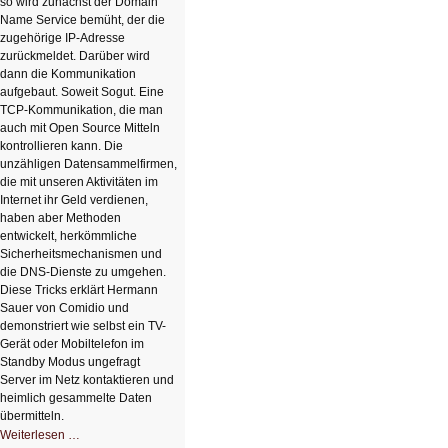
so wird zunächst der Domain
Name Service bemüht, der die
zugehörige IP-Adresse
zurückmeldet. Darüber wird
dann die Kommunikation
aufgebaut. Soweit Sogut. Eine
TCP-Kommunikation, die man
auch mit Open Source Mitteln
kontrollieren kann. Die
unzähligen Datensammelfirmen,
die mit unseren Aktivitäten im
Internet ihr Geld verdienen,
haben aber Methoden
entwickelt, herkömmliche
Sicherheitsmechanismen und
die DNS-Dienste zu umgehen.
Diese Tricks erklärt Hermann
Sauer von Comidio und
demonstriert wie selbst ein TV-
Gerät oder Mobiltelefon im
Standby Modus ungefragt
Server im Netz kontaktieren und
heimlich gesammelte Daten
übermitteln.
HIZ604:
Weiterlesen …
DNS