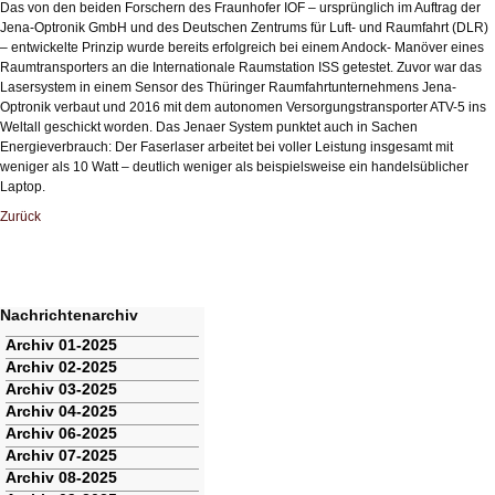
Das von den beiden Forschern des Fraunhofer IOF – ursprünglich im Auftrag der
Jena-Optronik GmbH und des Deutschen Zentrums für Luft- und Raumfahrt (DLR)
– entwickelte Prinzip wurde bereits erfolgreich bei einem Andock- Manöver eines
Raumtransporters an die Internationale Raumstation ISS getestet. Zuvor war das
Lasersystem in einem Sensor des Thüringer Raumfahrtunternehmens Jena-
Optronik verbaut und 2016 mit dem autonomen Versorgungstransporter ATV-5 ins
Weltall geschickt worden. Das Jenaer System punktet auch in Sachen
Energieverbrauch: Der Faserlaser arbeitet bei voller Leistung insgesamt mit
weniger als 10 Watt – deutlich weniger als beispielsweise ein handelsüblicher
Laptop.
Zurück
Nachrichtenarchiv
Navigation
Archiv 01-2025
überspringen
Archiv 02-2025
Archiv 03-2025
Archiv 04-2025
Archiv 06-2025
Archiv 07-2025
Archiv 08-2025