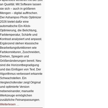
Papierfotos verlieren mit der Zeit
an Qualität. Mit Software lassen
sie sich – auch in größeren
Mengen – digital auffrischen.
Der Ashampoo Photo Optimizer
2026 bietet dafür eine
automatische Ein-Klick-
Optimierung, die Belichtung,
Farbtemperatur, Schärfe und
Kontrast analysiert und anpasst.
Ergänzend stehen klassische
Bearbeitungsfunktionen wie
Farbkorrekturen, Zuschneiden,
Drehen, Spiegeln und
Größenänderungen bereit. Neu
sind die Horizontbegradigung
und das Einfügen von Text. Der
Algorithmus verbessert erkannte
Schwachstellen. Ein
Vergleichsfenster zeigt Original
und optimierte Version
nebeneinander, manuelle
Werkzeuge ermöglichen
zusätzliche Feinanpassungen.
HIZ606:
Weiterlesen …
Bildverschönerung