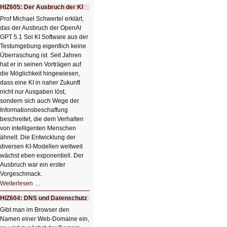
mit
HIZ605: Der Ausbruch der KI
einem
Klick
Prof Michael Schwertel erklärt,
HIZ606:
das der Ausbruch der OpenAI
Bildverschönerung
mit
GPT 5.1 Sol KI Software aus der
einem
Testumgebung eigentlich keine
Klick
Überraschung ist. Seit Jahren
hat er in seinen Vorträgen auf
die Möglichkeit hingewiesen,
dass eine KI in naher Zukunft
nicht nur Ausgaben löst,
sondern sich auch Wege der
Informationsbeschaffung
beschreitet, die dem Verhalten
von intelligenten Menschen
ähnelt. Die Entwicklung der
diversen KI-Modellen weltweit
wächst eben exponentiell. Der
Ausbruch war ein erster
Vorgeschmack.
HIZ605:
Weiterlesen …
Der
Ausbruch
HIZ604: DNS und Datenschutz
der
KI
Gibt man im Browser den
Namen einer Web-Domaine ein,