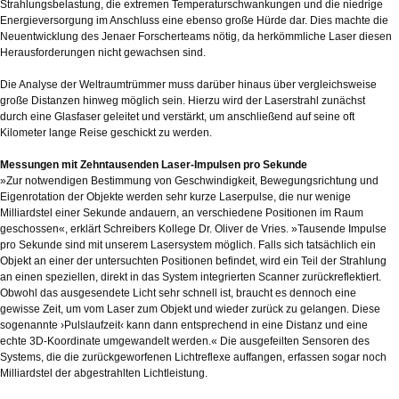
Strahlungsbelastung, die extremen Temperaturschwankungen und die niedrige
Energieversorgung im Anschluss eine ebenso große Hürde dar. Dies machte die
Neuentwicklung des Jenaer Forscherteams nötig, da herkömmliche Laser diesen
Herausforderungen nicht gewachsen sind.
Die Analyse der Weltraumtrümmer muss darüber hinaus über vergleichsweise
große Distanzen hinweg möglich sein. Hierzu wird der Laserstrahl zunächst
durch eine Glasfaser geleitet und verstärkt, um anschließend auf seine oft
Kilometer lange Reise geschickt zu werden.
Messungen mit Zehntausenden Laser-Impulsen pro Sekunde
»Zur notwendigen Bestimmung von Geschwindigkeit, Bewegungsrichtung und
Eigenrotation der Objekte werden sehr kurze Laserpulse, die nur wenige
Milliardstel einer Sekunde andauern, an verschiedene Positionen im Raum
geschossen«, erklärt Schreibers Kollege Dr. Oliver de Vries. »Tausende Impulse
pro Sekunde sind mit unserem Lasersystem möglich. Falls sich tatsächlich ein
Objekt an einer der untersuchten Positionen befindet, wird ein Teil der Strahlung
an einen speziellen, direkt in das System integrierten Scanner zurückreflektiert.
Obwohl das ausgesendete Licht sehr schnell ist, braucht es dennoch eine
gewisse Zeit, um vom Laser zum Objekt und wieder zurück zu gelangen. Diese
sogenannte ›Pulslaufzeit‹ kann dann entsprechend in eine Distanz und eine
echte 3D-Koordinate umgewandelt werden.« Die ausgefeilten Sensoren des
Systems, die die zurückgeworfenen Lichtreflexe auffangen, erfassen sogar noch
Milliardstel der abgestrahlten Lichtleistung.