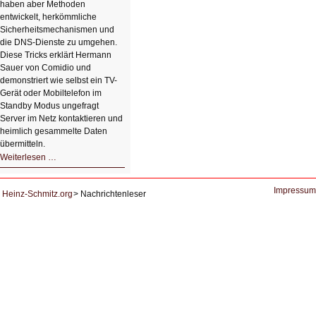
haben aber Methoden
entwickelt, herkömmliche
Sicherheitsmechanismen und
die DNS-Dienste zu umgehen.
Diese Tricks erklärt Hermann
Sauer von Comidio und
demonstriert wie selbst ein TV-
Gerät oder Mobiltelefon im
Standby Modus ungefragt
Server im Netz kontaktieren und
heimlich gesammelte Daten
übermitteln.
HIZ604:
Weiterlesen …
DNS
und
Datenschutz
Impressum
Heinz-Schmitz.org
Nachrichtenleser