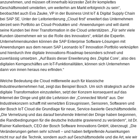
anzunehmen, und müssen oft innerhalb kürzester Zeit ihr komplettes
Geschäftsmodell umstellen, um weiterhin am Markt erfolgreich zu sein“,
beobachtet auch Eva Zauke, VP in der Business Unit IoT & Digital Supply Chain
bei SAP SE. Unter der Leitorientierung „Cloud first“ erweitert das Unternehmen
derzeit sein Portfolio an Cloud-Produkten und -Anwendungen und will damit
seine Kunden bei ihrer Transformation in die Cloud unterstützen. „Für sehr viele
Kunden übernehmen wir so die Rolle des Innovators“, erklärt die Expertin.
Unternehmenskunden können die SAP Enterprise Software-Lösungen mit
Anwendungen aus dem neuen SAP Leonardo IoT Innovation Portfolio verknüpfen
und hierdurch ihre digitale Innovations-Roadmap besonders schnell und
zuverlässig umsetzen. „Auf Basis dieser Erweiterung des ‚Digital Core’, also des
digitalen Kerngeschäftes um IoT-Funktionalitäten, können sich Unternehmen
dann von innen heraus neu erfinden.“
Welche Bedeutung die Cloud mittlerweile auch für klassische
Industrieunternehmen hat, zeigt das Beispiel Bosch. Um sich strategisch auf die
digitale Transformation einzustellen, setzt der Konzern konsequent auf das
Internet der Dinge und gibt die Leitvision der „Connected World“ aus. Der
Industriekonzern schafft mit vernetzten Erzeugnissen, Sensoren, Softwaren und
der Bosch IoT Cloud die Grundlage für neue, Service-basierte Geschäftsmodelle.
„Die Vernetzung und das darauf beruhende Internet der Dinge haben begonnen,
die Randbedingungen für die deutsche Industrie gravierend zu verändern“, ist Dr.
Rainer Kallenbach, CEO der Bosch Software Innovations GmbH, überzeugt. „Die
Veränderungen gehen sehr schnell – und haben tiefgreifende Auswirkungen
nicht nur auf die Technik, sondern auch auf Geschäftsmodelle und die Art, wie wir