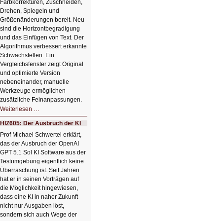
Farbkorrekturen, Zuschneiden,
Drehen, Spiegeln und
Größenänderungen bereit. Neu
sind die Horizontbegradigung
und das Einfügen von Text. Der
Algorithmus verbessert erkannte
Schwachstellen. Ein
Vergleichsfenster zeigt Original
und optimierte Version
nebeneinander, manuelle
Werkzeuge ermöglichen
zusätzliche Feinanpassungen.
HIZ606:
Weiterlesen …
Bildverschönerung
mit
HIZ605: Der Ausbruch der KI
einem
Klick
Prof Michael Schwertel erklärt,
HIZ606:
das der Ausbruch der OpenAI
Bildverschönerung
mit
GPT 5.1 Sol KI Software aus der
einem
Testumgebung eigentlich keine
Klick
Überraschung ist. Seit Jahren
hat er in seinen Vorträgen auf
die Möglichkeit hingewiesen,
dass eine KI in naher Zukunft
nicht nur Ausgaben löst,
sondern sich auch Wege der