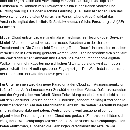
über die Organisation und Abwicklung von Arbeitsaufträgen auf digitalen
Plattformen im Rahmen von Crowdwork bis hin zur gezielten Analyse und
Nutzung von Big Data oder Machine Learning. „Die Cloud bildet den Kern des
bevorstehenden digitalen Umbruchs in Wirtschaft und Arbeit“, erklärt das
Vorstandsmitglied des Instituts für Sozialwissenschaftliche Forschung e.V. (ISF)
München.
Mit der Cloud entsteht so weit mehr als ein technisches Hosting- oder Service-
Modell. Vielmehr erweist sie sich als neues Paradigma in der digitalen
Transformation: Die Cloud steht für einen „offenen Raum“, in dem alles mit allem
vernetzt und in Beziehung gebracht werden kann. Dies beschränkt sich nicht auf
die Welt technischer Sensoren und Geräte. Vielmehr durchdringt die digitale
Wolke immer mehr Facetten menschlichen Miteinanders und wird zur neuen
gesellschaftlichen Handlungsebene. Zugespitzt gilt: Die Welt findet zunehmend in
der Cloud statt und wird über diese gestaltet.
Für Unternehmen wird das neue Paradigma der Cloud zum Ausgangspunkt für
tiefgreifende Veränderungen von Geschäftsmodellen, Wertschöpfungsstrategien
und der Organisation von Arbeit. Diese Entwicklung beschränkt sich nicht alleine
auf den Consumer-Bereich oder die IT-Industrie, sondern hat längst traditionelle
Industriebranchen wie den Maschinenbau erfasst. Die neuen Geschäftsstrategien
sind zuallererst datengetrieben: Wertschöpfung wird ausgehend von den
gigantischen Datenmengen in der Cloud neu gedacht. Zum zweiten bilden sich
völlig neue Wertschöpfungssysteme. An die Stelle starrer Wertschöpfungsketten
treten Plattformen, auf denen die Leistungen verschiedenster Akteure wie