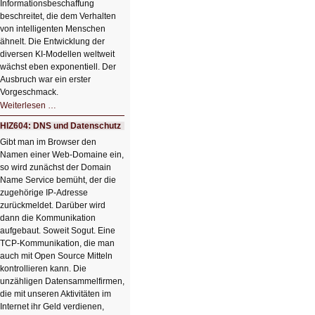
Informationsbeschaffung
beschreitet, die dem Verhalten
von intelligenten Menschen
ähnelt. Die Entwicklung der
diversen KI-Modellen weltweit
wächst eben exponentiell. Der
Ausbruch war ein erster
Vorgeschmack.
HIZ605:
Weiterlesen …
Der
Ausbruch
HIZ604: DNS und Datenschutz
der
KI
Gibt man im Browser den
Namen einer Web-Domaine ein,
so wird zunächst der Domain
Name Service bemüht, der die
zugehörige IP-Adresse
zurückmeldet. Darüber wird
dann die Kommunikation
aufgebaut. Soweit Sogut. Eine
TCP-Kommunikation, die man
auch mit Open Source Mitteln
kontrollieren kann. Die
unzähligen Datensammelfirmen,
die mit unseren Aktivitäten im
Internet ihr Geld verdienen,