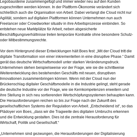
Legobausteine zusammengefügt und immer wieder neu auf den Kunden
zugeschnitten werden können. In der Plattform-Ökonomie verändert sich
schließlich auch die Organisation von Arbeit. Dabei verlangt die Cloud nicht nur
Agilität, sondern auf digitalen Plattformen können Unternehmen nun auch
Freelancer oder Crowdworker situativ in ihre Arbeitsprozesse einbinden. So
entstehen neue Marktplätze für Arbeit, neben abgesicherte
Beschäftigungsverhältnisse treten temporäre Kontrakte ohne besondere Schutz-
oder Mitbestimmungsrechte.
Vor dem Hintergrund dieser Entwicklungen hält Boes fest: „Mit der Cloud tritt die
digitale Transformation von einer inkrementellen in eine disruptive Phase.“ Damit
gerät das deutsche Wirtschaftsmodell unter starken Veränderungsdruck.
Unternehmen stehen beispielsweise vor der Frage, wie sie die schrittweise
Weiterentwicklung des bestehenden Geschäfts mit neuen, disruptiven
Innovationen zusammenbringen können. Wenn mit der Cloud nun der
Brückenschlag digitaler Geschäftsmodelle in die Industrie gelingt, steht gerade
die deutsche Industrie vor der Frage, wie sie Kernkompetenzen erweitern und
ihre Stellung in sich neu sortierenden Wertschöpfungssystemen behaupten kann.
Die Herausforderungen reichen so bis zur Frage nach der Zukunft des
gesellschaftlichen Systems der Regulation von Arbeit. „Entscheidend ist“, so das
Plädoyer von Boes, „dass wir die Tragweite des digitalen Umbruchs erkennen
und die Entwicklung gestalten. Dies ist die zentrale Herausforderung für
Wirtschaft, Politik und Gesellschaft.“
„Unternehmen sind gezwungen, die Herausforderungen der Digitalisierung