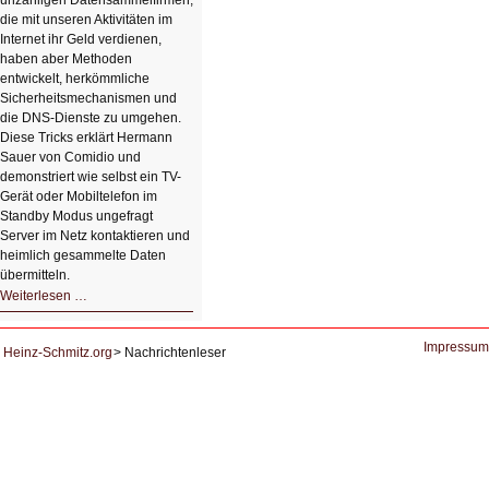
unzähligen Datensammelfirmen,
die mit unseren Aktivitäten im
Internet ihr Geld verdienen,
haben aber Methoden
entwickelt, herkömmliche
Sicherheitsmechanismen und
die DNS-Dienste zu umgehen.
Diese Tricks erklärt Hermann
Sauer von Comidio und
demonstriert wie selbst ein TV-
Gerät oder Mobiltelefon im
Standby Modus ungefragt
Server im Netz kontaktieren und
heimlich gesammelte Daten
übermitteln.
HIZ604:
Weiterlesen …
DNS
und
Datenschutz
Impressum
Heinz-Schmitz.org
Nachrichtenleser