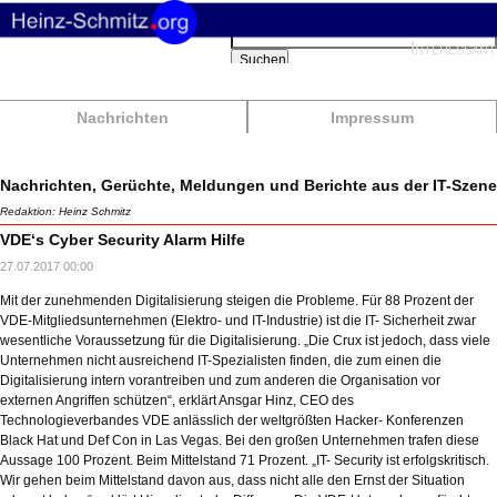
Suchbegriffe
Interessant
Suchen
Nachrichten
Impressum
Nachrichten, Gerüchte, Meldungen und Berichte aus der IT-Szene
Redaktion: Heinz Schmitz
VDE‘s Cyber Security Alarm Hilfe
27.07.2017 00:00
Mit der zunehmenden Digitalisierung steigen die Probleme. Für 88 Prozent der
VDE-Mitgliedsunternehmen (Elektro- und IT-Industrie) ist die IT- Sicherheit zwar
wesentliche Voraussetzung für die Digitalisierung. „Die Crux ist jedoch, dass viele
Unternehmen nicht ausreichend IT-Spezialisten finden, die zum einen die
Digitalisierung intern vorantreiben und zum anderen die Organisation vor
externen Angriffen schützen“, erklärt Ansgar Hinz, CEO des
Technologieverbandes VDE anlässlich der weltgrößten Hacker- Konferenzen
Black Hat und Def Con in Las Vegas. Bei den großen Unternehmen trafen diese
Aussage 100 Prozent. Beim Mittelstand 71 Prozent. „IT- Security ist erfolgskritisch.
Wir gehen beim Mittelstand davon aus, dass nicht alle den Ernst der Situation