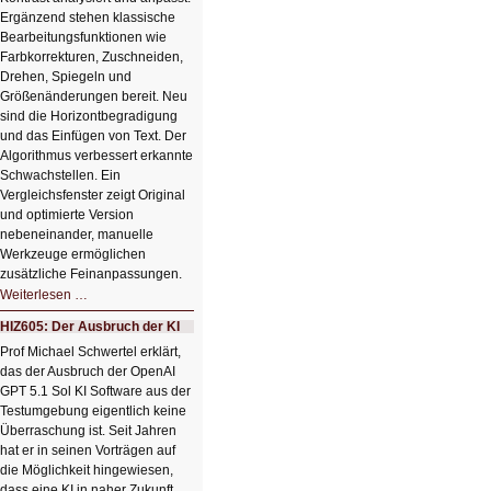
Ergänzend stehen klassische
Bearbeitungsfunktionen wie
Farbkorrekturen, Zuschneiden,
Drehen, Spiegeln und
Größenänderungen bereit. Neu
sind die Horizontbegradigung
und das Einfügen von Text. Der
Algorithmus verbessert erkannte
Schwachstellen. Ein
Vergleichsfenster zeigt Original
und optimierte Version
nebeneinander, manuelle
Werkzeuge ermöglichen
zusätzliche Feinanpassungen.
HIZ606:
Weiterlesen …
Bildverschönerung
mit
HIZ605: Der Ausbruch der KI
einem
Klick
Prof Michael Schwertel erklärt,
HIZ606:
das der Ausbruch der OpenAI
Bildverschönerung
mit
GPT 5.1 Sol KI Software aus der
einem
Testumgebung eigentlich keine
Klick
Überraschung ist. Seit Jahren
hat er in seinen Vorträgen auf
die Möglichkeit hingewiesen,
dass eine KI in naher Zukunft