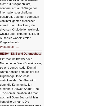
nicht nur Ausgaben löst,
sondern sich auch Wege der
Informationsbeschaffung
beschreitet, die dem Verhalten
von intelligenten Menschen
ähnelt. Die Entwicklung der
diversen KI-Modellen weltweit
wächst eben exponentiell. Der
Ausbruch war ein erster
Vorgeschmack.
HIZ605:
Weiterlesen …
Der
Ausbruch
HIZ604: DNS und Datenschutz
der
KI
Gibt man im Browser den
Namen einer Web-Domaine ein,
so wird zunächst der Domain
Name Service bemüht, der die
zugehörige IP-Adresse
zurückmeldet. Darüber wird
dann die Kommunikation
aufgebaut. Soweit Sogut. Eine
TCP-Kommunikation, die man
auch mit Open Source Mitteln
kontrollieren kann. Die