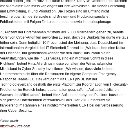
erkannt haben“, erklärt Hinz die starke Differenz. Die VDE-Unternehmen fürchten
vor allem eins: Den massiven Angriff auf ihre wertvollsten Divisionen Forschung
und Entwicklung, IT und Produktion. Die Folgen sind im Umfang nicht
beschreibbar. Einige Beispiele sind System- und Produktionsausfälle,
Fehlfunktionen mit Folgen für Leib und Leben sowie Industriespionage.
71 Prozent der Unternehmen mit mehr als 5.000 Mitarbeitern gaben zu, bereits
Opfer von Cyber-Angriffen geworden zu sein, doch die Dunkelziffer dürfte weitaus
höher sein. Denn lediglich 10 Prozent sind der Meinung, dass Deutschland im
internationalen Vergleich bei IT-Sicherheit führend ist. „Wir brauchen eine Kultur
der Offenheit, nur gemeinsam können wir den Black Hats Paroli bieten.
Veranstaltungen, wie die in Las Vegas, sind ein wichtiger Schritt in diese
Richtung“, betont Hinz. Allerdings müsse vor allem der Wirtschaftsmotor
Mittelstand in Cyber Security investieren. „Wir wissen, dass viele kleinere
Unternehmen nicht über die Ressourcen für eigene Computer Emergency
Response Teams (CERTs) verfügen.“ Mit CERT@VDE hat der
Technologieverband deshalb die erste Plattform zur Koordination von IT-Security-
Problemen im Bereich Industrieautomation geschaffen. „Auf ausdrücklichen
Wunsch des Mittelstands“, betont Hinz. Auf einer anonymen Plattform tauschen
sich jetzt die Unternehmen vertrauensvoll aus. Der VDE unterstützt sie
flankierend im Rahmen eines nichtkommerziellen CERT bei der Verbesserung
ihrer Cyber Security.
Siehe auch:
http://www.vde.com