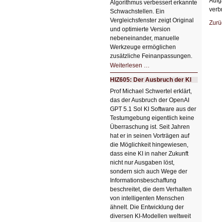
Aufg
Algorithmus verbessert erkannte
verb
Schwachstellen. Ein
Vergleichsfenster zeigt Original
Zurü
und optimierte Version
nebeneinander, manuelle
Werkzeuge ermöglichen
zusätzliche Feinanpassungen.
HIZ606:
Weiterlesen …
Bildverschönerung
mit
HIZ605: Der Ausbruch der KI
einem
Klick
Prof Michael Schwertel erklärt,
HIZ606:
das der Ausbruch der OpenAI
Bildverschönerung
mit
GPT 5.1 Sol KI Software aus der
einem
Testumgebung eigentlich keine
Klick
Überraschung ist. Seit Jahren
hat er in seinen Vorträgen auf
die Möglichkeit hingewiesen,
dass eine KI in naher Zukunft
nicht nur Ausgaben löst,
sondern sich auch Wege der
Informationsbeschaffung
beschreitet, die dem Verhalten
von intelligenten Menschen
ähnelt. Die Entwicklung der
diversen KI-Modellen weltweit