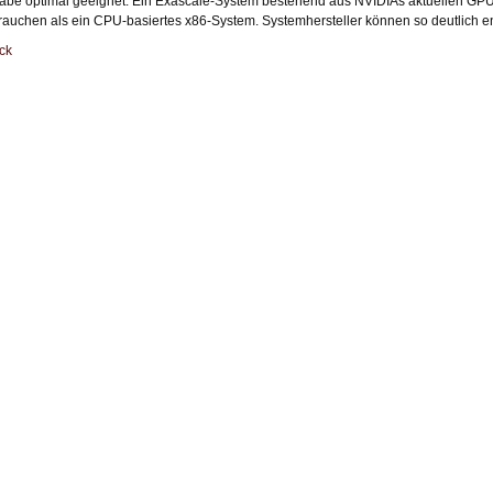
abe optimal geeignet. Ein Exascale-System bestehend aus NVIDIAs aktuellen GPU
rauchen als ein CPU-basiertes x86-System. Systemhersteller können so deutlich ene
ck