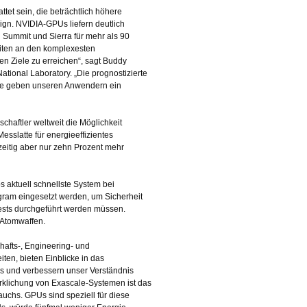
et sein, die beträchtlich höhere
sign. NVIDIA-GPUs liefern deutlich
 Summit und Sierra für mehr als 90
eiten an den komplexesten
n Ziele zu erreichen“, sagt Buddy
ational Laboratory. „Die prognostizierte
Sie geben unseren Anwendern ein
chaftler weltweit die Möglichkeit
sslatte für energieeffizientes
zeitig aber nur zehn Prozent mehr
s aktuell schnellste System bei
ogram eingesetzt werden, um Sicherheit
Tests durchgeführt werden müssen.
 Atomwaffen.
afts-, Engineering- und
iten, bieten Einblicke in das
s und verbessern unser Verständnis
rklichung von Exascale-Systemen ist das
uchs. GPUs sind speziell für diese