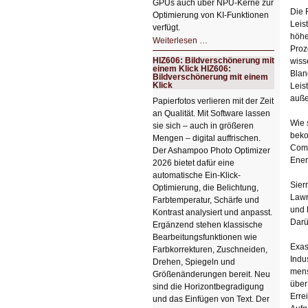
GPUs auch über NPU-Kerne zur
Die 
Optimierung von KI-Funktionen
Leis
verfügt.
höhe
HIZ607:
Weiterlesen …
Schicker
Proz
kompakter
HIZ606: Bildverschönerung mit
wiss
Rechenturbo
einem Klick HIZ606:
Blan
Bildverschönerung mit einem
Klick
Leis
auße
Papierfotos verlieren mit der Zeit
an Qualität. Mit Software lassen
Wie 
sie sich – auch in größeren
beko
Mengen – digital auffrischen.
Comp
Der Ashampoo Photo Optimizer
Ener
2026 bietet dafür eine
automatische Ein-Klick-
Sier
Optimierung, die Belichtung,
Lawr
Farbtemperatur, Schärfe und
und 
Kontrast analysiert und anpasst.
Darü
Ergänzend stehen klassische
Bearbeitungsfunktionen wie
Exas
Farbkorrekturen, Zuschneiden,
Indu
Drehen, Spiegeln und
mens
Größenänderungen bereit. Neu
über
sind die Horizontbegradigung
Erre
und das Einfügen von Text. Der