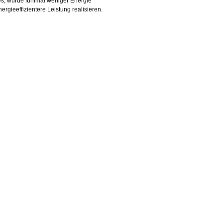
s, würde fünfmal weniger Energie
rgieeffizientere Leistung realisieren.