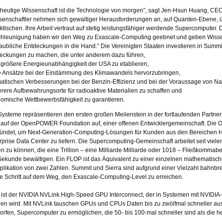
 heutige Wissenschaft ist die Technologie von morgen”, sagt Jen-Hsun Huang, CE
senschaftler nehmen sich gewaltiger Herausforderungen an, auf Quanten-Ebene, 
ktischen. Ihre Arbeit vertraut auf stetig leistungsfähiger werdende Supercomputer.
hleunigung haben wir den Weg zu Exascale-Computing geebnet und geben Wissen
aubliche Entdeckungen in die Hand.“ Die Vereinigten Staaten investieren in Summ
eckungen zu machen, die unter anderem dazu führen,
 größere Energieunabhängigkeit der USA zu etablieren,
 Ansätze bei der Eindämmung des Klimawandels hervorzubringen,
atischen Verbesserungen bei der Benzin-Effizienz und bei der Voraussage von Nat
erere Aufbewahrungsorte für radioaktive Materialien zu schaffen und
omische Wettbewerbsfähigkeit zu garantieren.
Systeme repräsentieren den ersten großen Meilenstein in der fortlaufenden Partne
 auf der OpenPOWER Foundation auf, einer offenen Entwicklergemeinschaft. D
ündet, um Next-Generation-Computing-Lösungen für Kunden aus den Bereichen 
rprise Data Center zu liefern. Die Supercomputing-Gemeinschaft arbeitet seit vie
n zu können, die eine Trillion – eine Milliarde Milliarde oder 1018 – Fließkomm
Sekunde bewältigen. Ein FLOP ist das Äquivalent zu einer einzelnen mathematisc
iplikation von zwei Zahlen. Summit und Sierra sind aufgrund einer Vielzahl bahnb
e Schritt auf dem Weg, den Exascale-Computing-Level zu erreichen.
 ist der NVIDIA NVLink High-Speed GPU Interconnect, der in Systemen mit NVID
en wird. Mit NVLink tauschen GPUs und CPUs Daten bis zu zwölfmal schneller au
orfen, Supercomputer zu ermöglichen, die 50- bis 100-mal schneller sind als die h