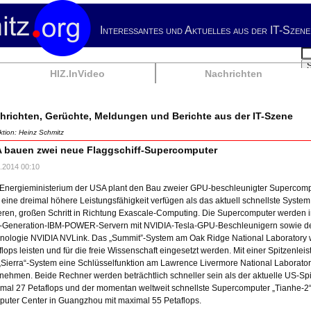
Interessantes und Aktuelles aus der IT-Szene
Su
HIZ.InVideo
Nachrichten
hrichten, Gerüchte, Meldungen und Berichte aus der IT-Szene
tion: Heinz Schmitz
 bauen zwei neue Flaggschiff-Supercomputer
.2014 00:10
Energieministerium der USA plant den Bau zweier GPU-beschleunigter Supercomput
 eine dreimal höhere Leistungsfähigkeit verfügen als das aktuell schnellste Syste
eren, großen Schritt in Richtung Exascale-Computing. Die Supercomputer werden im
-Generation-IBM-POWER-Servern mit NVIDIA-Tesla-GPU-Beschleunigern sowie de
nologie NVIDIA NVLink. Das „Summit”-System am Oak Ridge National Laboratory 
flops leisten und für die freie Wissenschaft eingesetzt werden. Mit einer Spitzenlei
„Sierra“-System eine Schlüsselfunktion am Lawrence Livermore National Laboratory
nehmen. Beide Rechner werden beträchtlich schneller sein als der aktuelle US-Spit
mal 27 Petaflops und der momentan weltweit schnellste Supercomputer „Tianhe-2
uter Center in Guangzhou mit maximal 55 Petaflops.