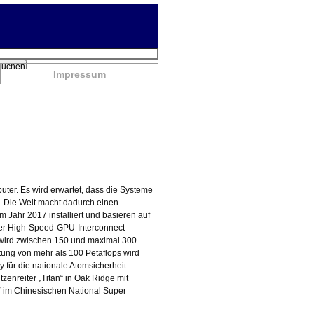
chbegriffe
Suchen
Impressum
er. Es wird erwartet, dass die Systeme
m. Die Welt macht dadurch einen
 Jahr 2017 installiert und basieren auf
r High-Speed-GPU-Interconnect-
wird zwischen 150 und maximal 300
stung von mehr als 100 Petaflops wird
 für die nationale Atomsicherheit
zenreiter „Titan“ in Oak Ridge mit
“ im Chinesischen National Super