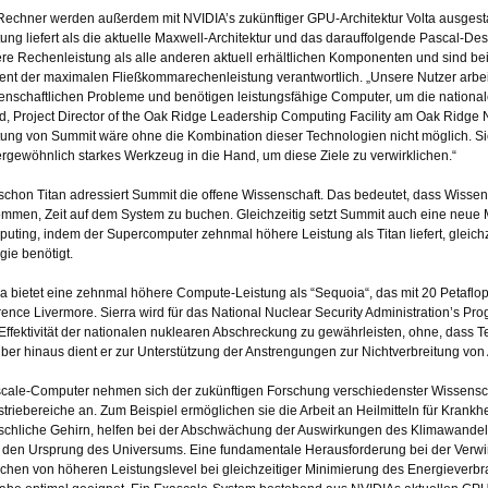
Rechner werden außerdem mit NVIDIA’s zukünftiger GPU-Architektur Volta ausgestatt
tung liefert als die aktuelle Maxwell-Architektur und das darauffolgende Pascal-De
re Rechenleistung als alle anderen aktuell erhältlichen Komponenten und sind bei
ent der maximalen Fließkommarechenleistung verantwortlich. „Unsere Nutzer arb
enschaftlichen Probleme und benötigen leistungsfähige Computer, um die nationale
d, Project Director of the Oak Ridge Leadership Computing Facility am Oak Ridge N
tung von Summit wäre ohne die Kombination dieser Technologien nicht möglich. 
rgewöhnlich starkes Werkzeug in die Hand, um diese Ziele zu verwirklichen.“
schon Titan adressiert Summit die offene Wissenschaft. Das bedeutet, dass Wissens
mmen, Zeit auf dem System zu buchen. Gleichzeitig setzt Summit auch eine neue Me
uting, indem der Supercomputer zehnmal höhere Leistung als Titan liefert, gleich
gie benötigt.
ra bietet eine zehnmal höhere Compute-Leistung als “Sequoia“, das mit 20 Petaflop
ence Livermore. Sierra wird für das National Nuclear Security Administration’s Pr
Effektivität der nationalen nuklearen Abschreckung zu gewährleisten, ohne, dass 
ber hinaus dient er zur Unterstützung der Anstrengungen zur Nichtverbreitung von
cale-Computer nehmen sich der zukünftigen Forschung verschiedenster Wissensch
striebereiche an. Zum Beispiel ermöglichen sie die Arbeit an Heilmitteln für Krankhe
chliche Gehirn, helfen bei der Abschwächung der Auswirkungen des Klimawandel
 den Ursprung des Universums. Eine fundamentale Herausforderung bei der Verwi
ichen von höheren Leistungslevel bei gleichzeitiger Minimierung des Energieverbra