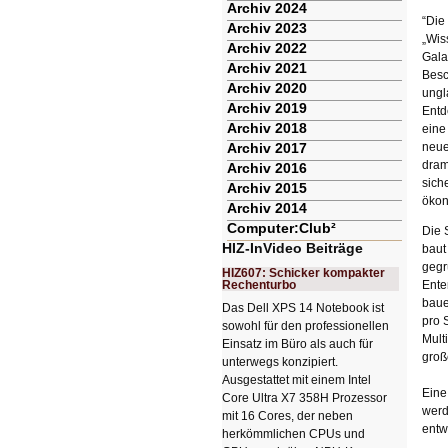
Archiv 2024
“Die
Archiv 2023
„Wis
Archiv 2022
Gala
Archiv 2021
Besc
Archiv 2020
ungl
Archiv 2019
Entd
Archiv 2018
eine
Archiv 2017
neue
dram
Archiv 2016
sich
Archiv 2015
ökon
Archiv 2014
Computer:Club²
Die 
HIZ-InVideo Beiträge
baut
gegr
HIZ607: Schicker kompakter
Rechenturbo
Ente
baue
Das Dell XPS 14 Notebook ist
pro 
sowohl für den professionellen
Mult
Einsatz im Büro als auch für
groß
unterwegs konzipiert.
Ausgestattet mit einem Intel
Eine
Core Ultra X7 358H Prozessor
werd
mit 16 Cores, der neben
entw
herkömmlichen CPUs und