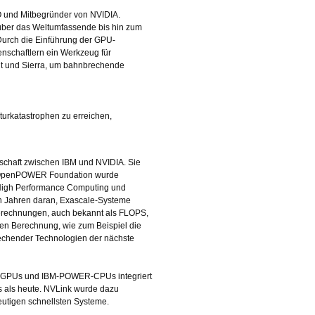
O und Mitbegründer von NVIDIA.
über das Weltumfassende bis hin zum
 Durch die Einführung der GPU-
schaftlern ein Werkzeug für
it und Sierra, um bahnbrechende
urkatastrophen zu erreichen,
rschaft zwischen IBM und NVIDIA. Sie
ie OpenPOWER Foundation wurde
High Performance Computing und
len Jahren daran, Exascale-Systeme
aberechnungen, auch bekannt als FLOPS,
hen Berechnung, wie zum Beispiel die
rechender Technologien der nächste
IA-GPUs und IBM-POWER-CPUs integriert
s als heute. NVLink wurde dazu
eutigen schnellsten Systeme.