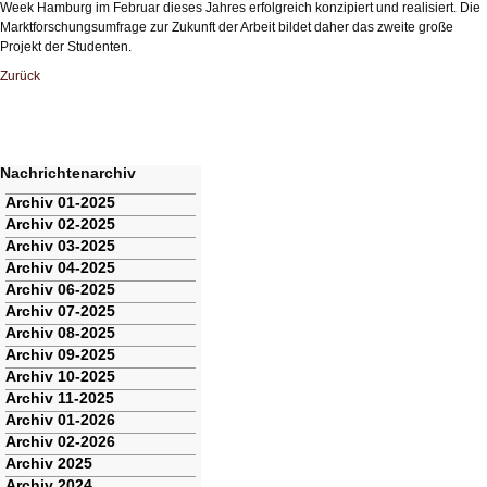
Week Hamburg im Februar dieses Jahres erfolgreich konzipiert und realisiert. Die
Marktforschungsumfrage zur Zukunft der Arbeit bildet daher das zweite große
Projekt der Studenten.
Zurück
Nachrichtenarchiv
Navigation
Archiv 01-2025
überspringen
Archiv 02-2025
Archiv 03-2025
Archiv 04-2025
Archiv 06-2025
Archiv 07-2025
Archiv 08-2025
Archiv 09-2025
Archiv 10-2025
Archiv 11-2025
Archiv 01-2026
Archiv 02-2026
Archiv 2025
Archiv 2024