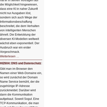
hat er in seinen Vorträgen auf
die Möglichkeit hingewiesen,
dass eine KI in naher Zukunft
nicht nur Ausgaben löst,
sondern sich auch Wege der
Informationsbeschaffung
beschreitet, die dem Verhalten
von intelligenten Menschen
ähnelt. Die Entwicklung der
diversen KI-Modellen weltweit
wächst eben exponentiell. Der
Ausbruch war ein erster
Vorgeschmack.
HIZ605:
Weiterlesen …
Der
Ausbruch
HIZ604: DNS und Datenschutz
der
KI
Gibt man im Browser den
Namen einer Web-Domaine ein,
so wird zunächst der Domain
Name Service bemüht, der die
zugehörige IP-Adresse
zurückmeldet. Darüber wird
dann die Kommunikation
aufgebaut. Soweit Sogut. Eine
TCP-Kommunikation, die man