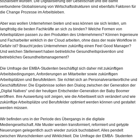
sozialisiert wurden. Die Digitalisierung der Gesellschaft und die damit
verbundene Globalisierung von Wirtschaftsstrukturen sind ebenfalls Faktoren für
die Change Prozesse im Arbeitsleben.
Aber was wollen Unternehmen bieten und was können sie sich leisten, um
langfristig die besten Fachkräfte an sich zu binden? Welche Formen von
Arbeitsplätzen passen zu den Produkten des Unternehmens? Können Ingenieure
und Facharbeiter wirklich in der Cloud arbeiten, ohne dass der reale Workflow in
Gefahr ist? Braucht jedes Unternehmen zukünftig einen Feel Good Manager?
Und welchen Stellenwert haben betriebliche Gesundheitsprävention und
betriebliches Gesundheitsmanagement?
Die Umfrage der EMBA-Studenten beschäftigt sich daher mit zukünftigen
Arbeitsbedingungen, Anforderungen an Mitarbeiter sowie zukünftigen
Arbeitsplätzen und Berufsfeldern. Sie richtet sich an Personalverantwortliche und
Geschäftsführer. Die Ergebnisse sollen den Dialog zwischen der Generation der
„Digital Natives“ und der heutigen Entscheider-Generation der Baby Boomer
eröffnen. Ihre Auswertung soll zeigen, wie die Arbeitswelt sich verändert und wie
zukünftige Arbeitsplätze und Berufsfelder optimiert werden können und gestaltet
werden müssen.
Wir befinden uns in der Periode des Übergangs in die digitale
Mediengesellschaft. Alte Muster werden transformiert, reformiert und getypte
Neuerungen gelegentlich auch wieder zurück buchstabiert. Alles pendelt
zwischen Wunschdenken und Wirklichkeit. Die Umfrage der EMBA- Studenten