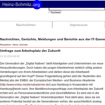
Suchbegriffe
Interessant
Suchen
Nachrichten
Impressum
Nachrichten, Gerüchte, Meldungen und Berichte aus der IT-Szene
Redaktion: Heinz Schmitz
Umfrage zum Arbeitsplatz der Zukunft
12.10.2014 00:02
Die Generation der „Digital Natives“ stellt Arbeitgeber und Unternehmen vor neue
Herausforderungen. Doch haben die jungen Arbeitnehmer wirklich völlig andere
Vorstellungen von ihrem Arbeitsleben und stellen diese die Arbeitswelt
grundlegend auf den Kopf? Dieser Fragestellung gehen jetzt die Studenten des
MediaLabs der EMBA, der Europäischen Medien- und Business-Akademie
(
http://www.emba-medienakademie.de/
) aus Hamburg in Kooperation mit
Hamburg@work nach. Ihre Marktforschungsumfrage zum Arbeitsplatz der Zukunft
richtet sich an Personalverantwortliche und Geschäftsführer. Es wird viel in die
Generation der „Digital Natives“ hineininterpretiert. Fest steht aber, dass sie ein
anderes Potential besitzt als die Generationen vorher, die ausschließlich analog