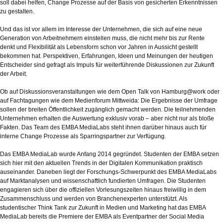
soll dabei helfen, Change Prozesse auf der Basis von gesicherten Erkenntnissen
zu gestalten.
Und das ist vor allem im Interesse der Unternehmen, die sich auf eine neue
Generation von Arbeitnehmern einstellen muss, die nicht mehr bis zur Rente
denkt und Flexibilität als Lebensform schon vor Jahren in Aussicht gestellt
bekommen hat. Perspektiven, Erfahrungen, Ideen und Meinungen der heutigen
Entscheider sind gefragt als Impuls für weiterführende Diskussionen zur Zukunft
der Arbeit.
Ob auf Diskussionsveranstaltungen wie dem Open Talk von Hamburg@work oder
auf Fachtagungen wie dem Medienforum Mittweida: Die Ergebnisse der Umfrage
sollen der breiten Öffentlichkeit zugänglich gemacht werden. Die teilnehmenden
Unternehmen erhalten die Auswertung exklusiv vorab – aber nicht nur als bloße
Fakten. Das Team des EMBA MediaLabs steht ihnen darüber hinaus auch für
interne Change Prozesse als Sparringspartner zur Verfügung.
Das EMBA MediaLab wurde Anfang 2014 gegründet. Studenten der EMBA setzen
sich hier mit den aktuellen Trends in der Digitalen Kommunikation praktisch
auseinander. Daneben liegt der Forschungs-Schwerpunkt des EMBA MediaLabs
auf Marktanalysen und wissenschaftlich fundierten Umfragen. Die Studenten
engagieren sich über die offiziellen Vorlesungszeiten hinaus freiwillig in dem
Zusammenschluss und werden von Branchenexperten unterstützt. Als
studentischer Think Tank zur Zukunft in Medien und Marketing hat das EMBA
MediaLab bereits die Premiere der EMBA als Eventpartner der Social Media