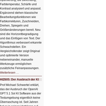
Optimierung, die Belichtung,
Farbtemperatur, Schärfe und
Kontrast analysiert und anpasst.
Ergänzend stehen klassische
Bearbeitungsfunktionen wie
Farbkorrekturen, Zuschneiden,
Drehen, Spiegeln und
Größenänderungen bereit. Neu
sind die Horizontbegradigung
und das Einfügen von Text. Der
Algorithmus verbessert erkannte
Schwachstellen. Ein
Vergleichsfenster zeigt Original
und optimierte Version
nebeneinander, manuelle
Werkzeuge ermöglichen
zusätzliche Feinanpassungen.
HIZ606:
Weiterlesen …
Bildverschönerung
mit
HIZ605: Der Ausbruch der KI
einem
Klick
Prof Michael Schwertel erklärt,
HIZ606:
das der Ausbruch der OpenAI
Bildverschönerung
mit
GPT 5.1 Sol KI Software aus der
einem
Testumgebung eigentlich keine
Klick
Überraschung ist. Seit Jahren