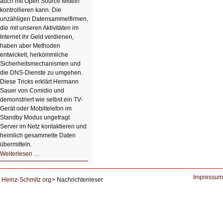
auch mit Open Source Mitteln
kontrollieren kann. Die
unzähligen Datensammelfirmen,
die mit unseren Aktivitäten im
Internet ihr Geld verdienen,
haben aber Methoden
entwickelt, herkömmliche
Sicherheitsmechanismen und
die DNS-Dienste zu umgehen.
Diese Tricks erklärt Hermann
Sauer von Comidio und
demonstriert wie selbst ein TV-
Gerät oder Mobiltelefon im
Standby Modus ungefragt
Server im Netz kontaktieren und
heimlich gesammelte Daten
übermitteln.
HIZ604:
Weiterlesen …
DNS
und
Datenschutz
Impressum
Heinz-Schmitz.org
Nachrichtenleser