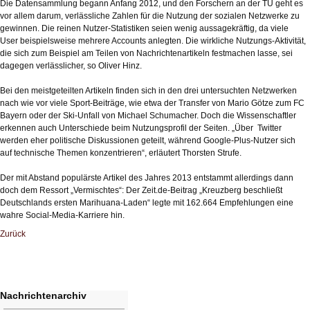
Die Datensammlung begann Anfang 2012, und den Forschern an der TU geht es
vor allem darum, verlässliche Zahlen für die Nutzung der sozialen Netzwerke zu
gewinnen. Die reinen Nutzer-Statistiken seien wenig aussagekräftig, da viele
User beispielsweise mehrere Accounts anlegten. Die wirkliche Nutzungs-Aktivität,
die sich zum Beispiel am Teilen von Nachrichtenartikeln festmachen lasse, sei
dagegen verlässlicher, so Oliver Hinz.
Bei den meistgeteilten Artikeln finden sich in den drei untersuchten Netzwerken
nach wie vor viele Sport-Beiträge, wie etwa der Transfer von Mario Götze zum FC
Bayern oder der Ski-Unfall von Michael Schumacher. Doch die Wissenschaftler
erkennen auch Unterschiede beim Nutzungsprofil der Seiten. „Über Twitter
werden eher politische Diskussionen geteilt, während Google-Plus-Nutzer sich
auf technische Themen konzentrieren“, erläutert Thorsten Strufe.
Der mit Abstand populärste Artikel des Jahres 2013 entstammt allerdings dann
doch dem Ressort „Vermischtes“: Der Zeit.de-Beitrag „Kreuzberg beschließt
Deutschlands ersten Marihuana-Laden“ legte mit 162.664 Empfehlungen eine
wahre Social-Media-Karriere hin.
Zurück
Nachrichtenarchiv