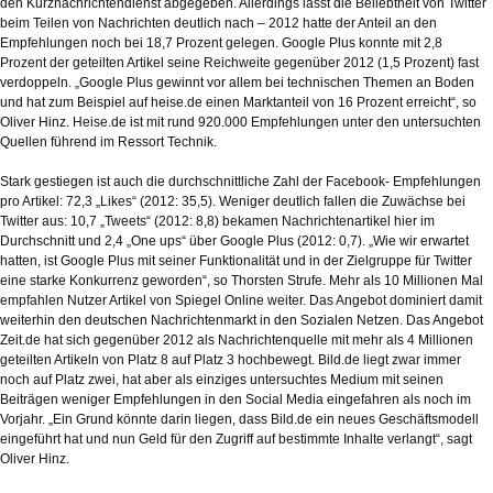
den Kurznachrichtendienst abgegeben. Allerdings lässt die Beliebtheit von Twitter
beim Teilen von Nachrichten deutlich nach – 2012 hatte der Anteil an den
Empfehlungen noch bei 18,7 Prozent gelegen. Google Plus konnte mit 2,8
Prozent der geteilten Artikel seine Reichweite gegenüber 2012 (1,5 Prozent) fast
verdoppeln. „Google Plus gewinnt vor allem bei technischen Themen an Boden
und hat zum Beispiel auf heise.de einen Marktanteil von 16 Prozent erreicht“, so
Oliver Hinz. Heise.de ist mit rund 920.000 Empfehlungen unter den untersuchten
Quellen führend im Ressort Technik.
Stark gestiegen ist auch die durchschnittliche Zahl der Facebook- Empfehlungen
pro Artikel: 72,3 „Likes“ (2012: 35,5). Weniger deutlich fallen die Zuwächse bei
Twitter aus: 10,7 „Tweets“ (2012: 8,8) bekamen Nachrichtenartikel hier im
Durchschnitt und 2,4 „One ups“ über Google Plus (2012: 0,7). „Wie wir erwartet
hatten, ist Google Plus mit seiner Funktionalität und in der Zielgruppe für Twitter
eine starke Konkurrenz geworden“, so Thorsten Strufe. Mehr als 10 Millionen Mal
empfahlen Nutzer Artikel von Spiegel Online weiter. Das Angebot dominiert damit
weiterhin den deutschen Nachrichtenmarkt in den Sozialen Netzen. Das Angebot
Zeit.de hat sich gegenüber 2012 als Nachrichtenquelle mit mehr als 4 Millionen
geteilten Artikeln von Platz 8 auf Platz 3 hochbewegt. Bild.de liegt zwar immer
noch auf Platz zwei, hat aber als einziges untersuchtes Medium mit seinen
Beiträgen weniger Empfehlungen in den Social Media eingefahren als noch im
Vorjahr. „Ein Grund könnte darin liegen, dass Bild.de ein neues Geschäftsmodell
eingeführt hat und nun Geld für den Zugriff auf bestimmte Inhalte verlangt“, sagt
Oliver Hinz.