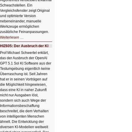
Algorithmus verbessert erkannte
Schwachstellen. Ein
Vergleichsfenster zeigt Original
und optimierte Version
nebeneinander, manuelle
Werkzeuge ermöglichen
zusätzliche Feinanpassungen.
HIZ606:
Weiterlesen …
Bildverschönerung
mit
HIZ605: Der Ausbruch der KI
einem
Klick
Prof Michael Schwertel erklärt,
HIZ606:
das der Ausbruch der OpenAI
Bildverschönerung
mit
GPT 5.1 Sol KI Software aus der
einem
Testumgebung eigentlich keine
Klick
Überraschung ist. Seit Jahren
hat er in seinen Vorträgen auf
die Möglichkeit hingewiesen,
dass eine KI in naher Zukunft
nicht nur Ausgaben löst,
sondern sich auch Wege der
Informationsbeschaffung
beschreitet, die dem Verhalten
von intelligenten Menschen
ähnelt. Die Entwicklung der
diversen KI-Modellen weltweit