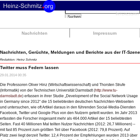
Suchbegriffe
Interessant
Suchen
Nachrichten
Impressum
Nachrichten, Gerüchte, Meldungen und Berichte aus der IT-Szene
Redaktion: Heinz Schmitz
Twitter muss Federn lassen
29.01.2014 00:35
Die Professoren Oliver Hinz (Wirtschaftswissenschaft) und Thorsten Strufe
(Informatik) von der Technischen Universität Darmstadt (
http://www.tu-
darmstadt.de
) erfassen in ihrer Studie „Development of the Social Network Usage
in Germany since 2012“ die 15 beliebtesten deutschen Nachrichten-Webseiten
und untersuchen, wie oft Artikel daraus in den führenden Social-Media-Diensten
Facebook, Twitter und Google Plus von den Nutzern geteilt wurden. Im Jahr 2013
erfassten die Forscher insgesamt mehr als 464.000 Artikel der 15 beliebtesten
Seiten. Fast 40 Millionen Mal teilten Nutzer Nachrichten (2012: 26,7 Millionen) –
mit fast 85 Prozent zum größten Teil über Facebook (2012: 79,8 Prozent). Auf
Platz zwei liegt derzeit Twitter. 12,4 Prozent der Empfehlungen wurden 2013 über