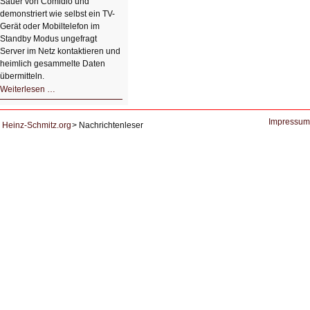
Sauer von Comidio und
demonstriert wie selbst ein TV-
Gerät oder Mobiltelefon im
Standby Modus ungefragt
Server im Netz kontaktieren und
heimlich gesammelte Daten
übermitteln.
HIZ604:
Weiterlesen …
DNS
und
Datenschutz
Impressum
Heinz-Schmitz.org
Nachrichtenleser