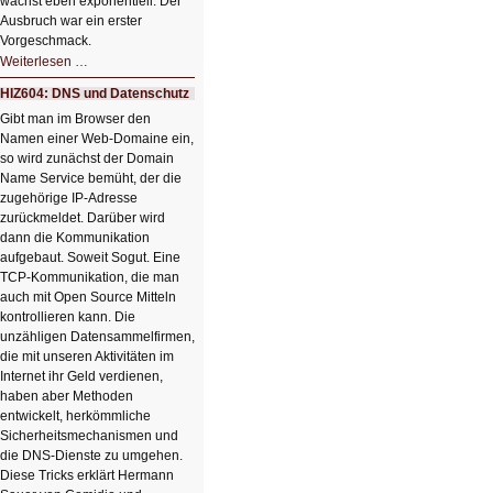
wächst eben exponentiell. Der
Ausbruch war ein erster
Vorgeschmack.
HIZ605:
Weiterlesen …
Der
Ausbruch
HIZ604: DNS und Datenschutz
der
KI
Gibt man im Browser den
Namen einer Web-Domaine ein,
so wird zunächst der Domain
Name Service bemüht, der die
zugehörige IP-Adresse
zurückmeldet. Darüber wird
dann die Kommunikation
aufgebaut. Soweit Sogut. Eine
TCP-Kommunikation, die man
auch mit Open Source Mitteln
kontrollieren kann. Die
unzähligen Datensammelfirmen,
die mit unseren Aktivitäten im
Internet ihr Geld verdienen,
haben aber Methoden
entwickelt, herkömmliche
Sicherheitsmechanismen und
die DNS-Dienste zu umgehen.
Diese Tricks erklärt Hermann