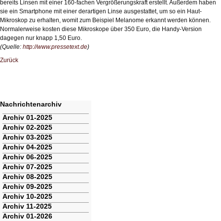
bereits Linsen mit einer 160-fachen Vergrößerungskraft erstellt. Außerdem haben
sie ein Smartphone mit einer derartigen Linse ausgestattet, um so ein Haut-
Mikroskop zu erhalten, womit zum Beispiel Melanome erkannt werden können.
Normalerweise kosten diese Mikroskope über 350 Euro, die Handy-Version
dagegen nur knapp 1,50 Euro.
(Quelle:
http://www.pressetext.de
)
Zurück
Nachrichtenarchiv
Navigation
Archiv 01-2025
überspringen
Archiv 02-2025
Archiv 03-2025
Archiv 04-2025
Archiv 06-2025
Archiv 07-2025
Archiv 08-2025
Archiv 09-2025
Archiv 10-2025
Archiv 11-2025
Archiv 01-2026