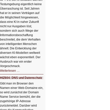
einem
Testumgebung eigentlich keine
Klick
Überraschung ist. Seit Jahren
hat er in seinen Vorträgen auf
die Möglichkeit hingewiesen,
dass eine KI in naher Zukunft
nicht nur Ausgaben löst,
sondern sich auch Wege der
Informationsbeschaffung
beschreitet, die dem Verhalten
von intelligenten Menschen
ähnelt. Die Entwicklung der
diversen KI-Modellen weltweit
wächst eben exponentiell. Der
Ausbruch war ein erster
Vorgeschmack.
HIZ605:
Weiterlesen …
Der
Ausbruch
HIZ604: DNS und Datenschutz
der
KI
Gibt man im Browser den
Namen einer Web-Domaine ein,
so wird zunächst der Domain
Name Service bemüht, der die
zugehörige IP-Adresse
zurückmeldet. Darüber wird