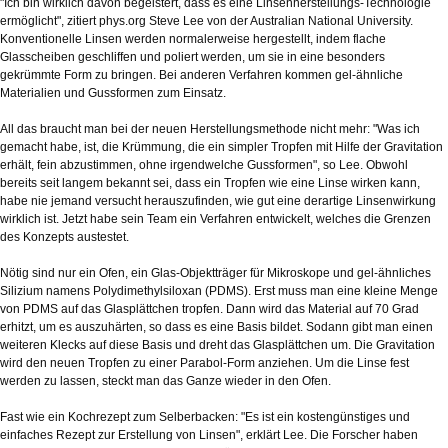
"Ich bin wirklich davon begeistert, dass es eine Linsenherstellungs-Technologie
ermöglicht", zitiert phys.org Steve Lee von der Australian National University.
Konventionelle Linsen werden normalerweise hergestellt, indem flache
Glasscheiben geschliffen und poliert werden, um sie in eine besonders
gekrümmte Form zu bringen. Bei anderen Verfahren kommen gel-ähnliche
Materialien und Gussformen zum Einsatz.
All das braucht man bei der neuen Herstellungsmethode nicht mehr: "Was ich
gemacht habe, ist, die Krümmung, die ein simpler Tropfen mit Hilfe der Gravitation
erhält, fein abzustimmen, ohne irgendwelche Gussformen", so Lee. Obwohl
bereits seit langem bekannt sei, dass ein Tropfen wie eine Linse wirken kann,
habe nie jemand versucht herauszufinden, wie gut eine derartige Linsenwirkung
wirklich ist. Jetzt habe sein Team ein Verfahren entwickelt, welches die Grenzen
des Konzepts austestet.
Nötig sind nur ein Ofen, ein Glas-Objektträger für Mikroskope und gel-ähnliches
Silizium namens Polydimethylsiloxan (PDMS). Erst muss man eine kleine Menge
von PDMS auf das Glasplättchen tropfen. Dann wird das Material auf 70 Grad
erhitzt, um es auszuhärten, so dass es eine Basis bildet. Sodann gibt man einen
weiteren Klecks auf diese Basis und dreht das Glasplättchen um. Die Gravitation
wird den neuen Tropfen zu einer Parabol-Form anziehen. Um die Linse fest
werden zu lassen, steckt man das Ganze wieder in den Ofen.
Fast wie ein Kochrezept zum Selberbacken: "Es ist ein kostengünstiges und
einfaches Rezept zur Erstellung von Linsen", erklärt Lee. Die Forscher haben