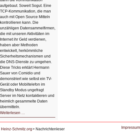
dann die Kommunikation
aufgebaut. Soweit Sogut. Eine
TCP-Kommunikation, die man
auch mit Open Source Mitteln
kontrollieren kann. Die
unzähligen Datensammelfirmen,
die mit unseren Aktivitäten im
Internet ihr Geld verdienen,
haben aber Methoden
entwickelt, herkömmliche
Sicherheitsmechanismen und
die DNS-Dienste zu umgehen.
Diese Tricks erklärt Hermann
Sauer von Comidio und
demonstriert wie selbst ein TV-
Gerät oder Mobiltelefon im
Standby Modus ungefragt
Server im Netz kontaktieren und
heimlich gesammelte Daten
übermitteln.
HIZ604:
Weiterlesen …
DNS
und
Datenschutz
Impressum
Heinz-Schmitz.org
Nachrichtenleser