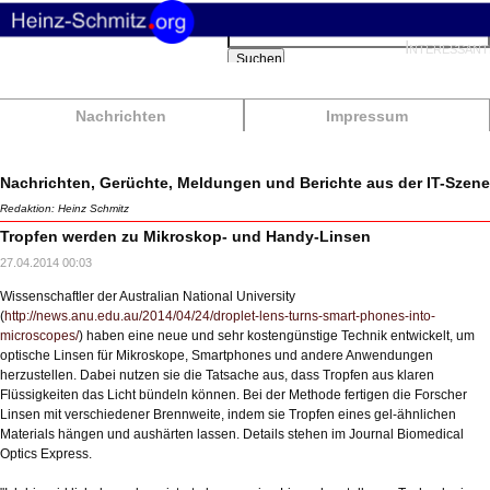
Suchbegriffe
Interessant
Suchen
Nachrichten
Impressum
Nachrichten, Gerüchte, Meldungen und Berichte aus der IT-Szene
Redaktion: Heinz Schmitz
Tropfen werden zu Mikroskop- und Handy-Linsen
27.04.2014 00:03
Wissenschaftler der Australian National University
(
http://news.anu.edu.au/2014/04/24/droplet-lens-turns-smart-phones-into-
microscopes/
) haben eine neue und sehr kostengünstige Technik entwickelt, um
optische Linsen für Mikroskope, Smartphones und andere Anwendungen
herzustellen. Dabei nutzen sie die Tatsache aus, dass Tropfen aus klaren
Flüssigkeiten das Licht bündeln können. Bei der Methode fertigen die Forscher
Linsen mit verschiedener Brennweite, indem sie Tropfen eines gel-ähnlichen
Materials hängen und aushärten lassen. Details stehen im Journal Biomedical
Optics Express.