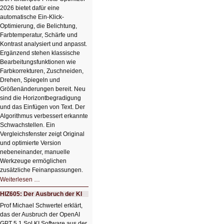
2026 bietet dafür eine
automatische Ein-Klick-
Optimierung, die Belichtung,
Farbtemperatur, Schärfe und
Kontrast analysiert und anpasst.
Ergänzend stehen klassische
Bearbeitungsfunktionen wie
Farbkorrekturen, Zuschneiden,
Drehen, Spiegeln und
Größenänderungen bereit. Neu
sind die Horizontbegradigung
und das Einfügen von Text. Der
Algorithmus verbessert erkannte
Schwachstellen. Ein
Vergleichsfenster zeigt Original
und optimierte Version
nebeneinander, manuelle
Werkzeuge ermöglichen
zusätzliche Feinanpassungen.
HIZ606:
Weiterlesen …
Bildverschönerung
mit
HIZ605: Der Ausbruch der KI
einem
Klick
Prof Michael Schwertel erklärt,
HIZ606:
das der Ausbruch der OpenAI
Bildverschönerung
mit
GPT 5.1 Sol KI Software aus der