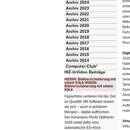
präs
Archiv 2024
ande
Archiv 2023
lass
Archiv 2022
oder
Archiv 2021
Mitt
Archiv 2020
Befr
Archiv 2019
Fahr
Archiv 2018
neue
Archiv 2017
Proz
Archiv 2016
Digi
Archiv 2015
2016
Archiv 2014
habe
Computer:Club²
Anwe
HIZ-InVideo Beiträge
antw
HIZ606: Bildverschönerung mit
zwis
einem Klick HIZ606:
Spra
Bildverschönerung mit einem
Klick
Somi
Ähnl
Papierfotos verlieren mit der Zeit
Inte
an Qualität. Mit Software lassen
Auft
sie sich – auch in größeren
nutz
Mengen – digital auffrischen.
Der Ashampoo Photo Optimizer
Virt
2026 bietet dafür eine
Virt
automatische Ein-Klick-