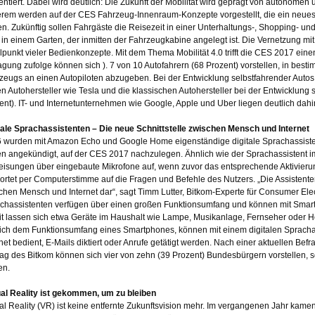
entiert. Dabei wird deutlich: Die Zukunft der Mobilität wird geprägt von autonomen
rem werden auf der CES Fahrzeug-Innenraum-Konzepte vorgestellt, die ein neues 
en. Zukünftig sollen Fahrgäste die Reisezeit in einer Unterhaltungs-, Shopping- 
 in einem Garten, der inmitten der Fahrzeugkabine angelegt ist. Die Vernetzung m
elpunkt vieler Bedienkonzepte. Mit dem Thema Mobilität 4.0 trifft die CES 2017 eine
agung zufolge können sich ). 7 von 10 Autofahrern (68 Prozent) vorstellen, in besti
zeugs an einen Autopiloten abzugeben. Bei der Entwicklung selbstfahrender Autos
n Autohersteller wie Tesla und die klassischen Autohersteller bei der Entwicklung s
ent). IT- und Internetunternehmen wie Google, Apple und Uber liegen deutlich dahin
tale Sprachassistenten – Die neue Schnittstelle zwischen Mensch und Internet
 wurden mit Amazon Echo und Google Home eigenständige digitale Sprachassistent
n angekündigt, auf der CES 2017 nachzulegen. Ähnlich wie der Sprachassistent 
isungen über eingebaute Mikrofone auf, wenn zuvor das entsprechende Aktivierun
ortet per Computerstimme auf die Fragen und Befehle des Nutzers. „Die Assistenten
chen Mensch und Internet dar“, sagt Timm Lutter, Bitkom-Experte für Consumer Ele
chassistenten verfügen über einen großen Funktionsumfang und können mit Sma
t lassen sich etwa Geräte im Haushalt wie Lampe, Musikanlage, Fernseher oder H
ich dem Funktionsumfang eines Smartphones, können mit einem digitalen Sprach
rnet bedient, E-Mails diktiert oder Anrufe getätigt werden. Nach einer aktuellen 
rag des Bitkom können sich vier von zehn (39 Prozent) Bundesbürgern vorstellen, 
en.
ual Reality ist gekommen, um zu bleiben
ual Reality (VR) ist keine entfernte Zukunftsvision mehr. Im vergangenen Jahr kamen