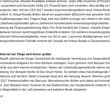
n Verbraucher virtuelle Realitäten erleben können. Jeder elfte Deutsche (9 Prozent) 
le ausprobiert und fast jeder Dritte (31 Prozent) kann sich vorstellen, dies künftig z
angenen Jahr. Auf der CES 2017 werden branchenübergreifend neue Virtual-Real
entiert. In Virtual-Reality-Brillen deckt ein augennaher Bildschirm das gesamte Sic
Kopfbewegungen des Trägers folgt, wird das Gefühl erzeugt, sich direkt in der vi
Unterhaltungsinhalten gibt es zahlreiche kommerzielle Anwendungsmöglichkeiten. S
bung die Flugzeugbedienung üben. Für Ärzte besteht die Chance, riskante Eingriffe
teplaner können damit begehbare Entwürfe erstellen. Ein weiteres Anwendungsbeis
istischen Sehenswürdigkeiten, ohne vor Ort zu sein. Laut einer Marktprognose vo
tungsunternehmen Deloitte erreicht der Umsatz mit Virtual Reality in Deutschland 
.
Internet der Dinge wird immer größer
Begriff „Internet der Dinge“ bezeichnet die intelligente Vernetzung von Gegenstän
erschiedene Aufgaben für ihren Besitzer erledigen. Dazu gehören zum Beispiel S
bote aus dem Internet ermöglichen. Neben der Unterhaltungselektronik stehen we
etzung. Ein Beispiel hierfür ist das Smart Home. So senden etwa Haushaltsgeräte
tphone und mit dem Tablet Computer lässt sich die Heizung steuern. Mehrere große
2017 Partnerschaften mit Start-ups. Messebesucher dürfen sich daher auf innova
en. Zum Beispiel einen Scanner für das Badezimmer, der Hautprobleme entdeckt. O
m Magnetfeld in der Luft schweben und kabellos Musik abspielen.
ck