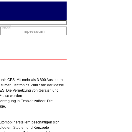
chbegriffe
Suchen
Impressum
onik CES. Mit mehr als 3.800 Austellern
sumer Electronics. Zum Start der Messe
 CES. Die Vernetzung von Geräten und
 Messe werden
tragung in Echtzeit zulässt. Die
uge.
tomobilherstellern beschäftigen sich
ologien, Studien und Konzepte