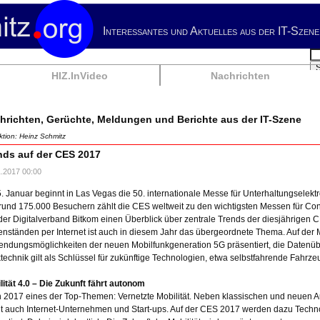
Interessantes und Aktuelles aus der IT-Szene
Su
HIZ.InVideo
Nachrichten
hrichten, Gerüchte, Meldungen und Berichte aus der IT-Szene
tion: Heinz Schmitz
nds auf der CES 2017
1.2017 00:00
. Januar beginnt in Las Vegas die 50. internationale Messe für Unterhaltungselektr
rund 175.000 Besuchern zählt die CES weltweit zu den wichtigsten Messen für Con
 der Digitalverband Bitkom einen Überblick über zentrale Trends der diesjährigen
nständen per Internet ist auch in diesem Jahr das übergeordnete Thema. Auf der
ndungsmöglichkeiten der neuen Mobilfunkgeneration 5G präsentiert, die Datenüber
technik gilt als Schlüssel für zukünftige Technologien, etwa selbstfahrende Fahrze
lität 4.0 – Die Zukunft fährt autonom
 2017 eines der Top-Themen: Vernetzte Mobilität. Neben klassischen und neuen Au
t auch Internet-Unternehmen und Start-ups. Auf der CES 2017 werden dazu Techn