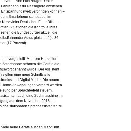
 und vernetzten Fahrzeugen. Unter
Fahrerlebnis für Passagiere entstehen
und Entspannungswelt verbringen können –
it dem Smartphone steht dabei im
n Nerv vieler Deutscher: Einer Bitkom-
mmten Situationen die Kontrolle ihres
 sehen die Bundesbürger aktuell die
elbstfahrender Autos gleichauf (je 36
ter (17 Prozent).
en vorgestellt. Mehrere Hersteller
im Smartphone nehmen die Geräte die
gswort genannt wurde. Der Assistent
 stellen eine neue Schnittstelle
ctronics und Digital Media. Die neuen
rt-Home-Anwendungen vernetzt werden.
eizung per Sprachbefehl steuern.
assistenten auch eine Suchmaschine im
Befragung aus dem November 2016 im
solche stationären Sprachassistenten zu
 viele neue Geräte auf den Markt, mit