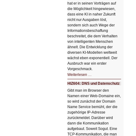
hat er in seinen Vorträgen auf
die Möglichkeit hingewiesen,
dass eine KI in naher Zukunft
nicht nur Ausgaben löst,
sondern sich auch Wege der
Informationsbeschaffung
beschreitet, die dem Verhalten
von intelligenten Menschen
ähnelt. Die Entwicklung der
diversen KI-Modellen weltweit
wächst eben exponentiell. Der
Ausbruch war ein erster
Vorgeschmack.
HIZ605:
Weiterlesen …
Der
Ausbruch
HIZ604: DNS und Datenschutz
der
KI
Gibt man im Browser den
Namen einer Web-Domaine ein,
so wird zunächst der Domain
Name Service bemüht, der die
zugehörige IP-Adresse
zurückmeldet. Darüber wird
dann die Kommunikation
aufgebaut. Soweit Sogut. Eine
TCP-Kommunikation, die man