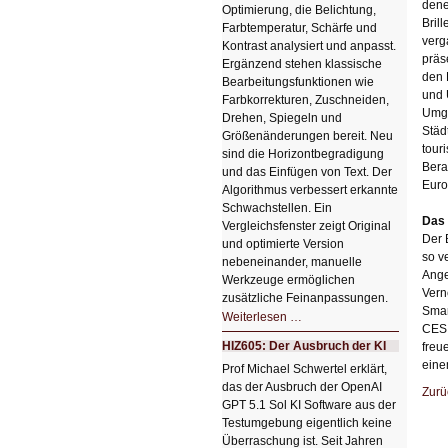
dene
Optimierung, die Belichtung,
Bril
Farbtemperatur, Schärfe und
verg
Kontrast analysiert und anpasst.
präs
Ergänzend stehen klassische
den 
Bearbeitungsfunktionen wie
und 
Farbkorrekturen, Zuschneiden,
Umge
Drehen, Spiegeln und
Städ
Größenänderungen bereit. Neu
tour
sind die Horizontbegradigung
Bera
und das Einfügen von Text. Der
Euro
Algorithmus verbessert erkannte
Schwachstellen. Ein
Das 
Vergleichsfenster zeigt Original
Der 
und optimierte Version
so v
nebeneinander, manuelle
Ange
Werkzeuge ermöglichen
Vern
zusätzliche Feinanpassungen.
Smar
HIZ606:
Weiterlesen …
Bildverschönerung
CES 
mit
HIZ605: Der Ausbruch der KI
freu
einem
Klick
eine
Prof Michael Schwertel erklärt,
HIZ606:
das der Ausbruch der OpenAI
Bildverschönerung
Zurü
mit
GPT 5.1 Sol KI Software aus der
einem
Testumgebung eigentlich keine
Klick
Überraschung ist. Seit Jahren