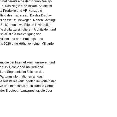
hat bereits eine der Virtual-Reality-
u tun. Das zeigte eine Bitkom-Studie im
ity-Produkte und VR-Konzepte
htfeld des Trägers ab. Da das Display
rtuellen Welt zu bewegen. Neben Gaming-
o können etwa Piloten in virtueller
 digital zu simulieren. Architekten und
piel ist die Besichtigung von
n Bitkom und dem Prüfungs- und
bis 2020 eine Höhe von einer Milliarde
den, die per Internet kommunizieren und
mart-TVs, die Video-on-Demand-
itere Segmente im Zeichen der
 Wartungsinformationen an das
 Aussteller verkündeten im Vorfeld der
tive und manchmal auch kuriose Geräte
der Bluetooth-Lautsprecher, die über