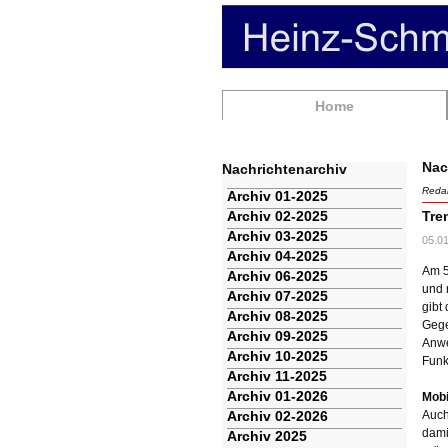
Navigation
Home
überspringen
Nac
Nachrichtenarchiv
Redak
Navigation
Archiv 01-2025
überspringen
Archiv 02-2025
Tre
Archiv 03-2025
05.0
Archiv 04-2025
Am 5
Archiv 06-2025
und 
Archiv 07-2025
gibt
Archiv 08-2025
Gege
Archiv 09-2025
Anwe
Archiv 10-2025
Funk
Archiv 11-2025
Archiv 01-2026
Mobi
Archiv 02-2026
Auch
dami
Archiv 2025