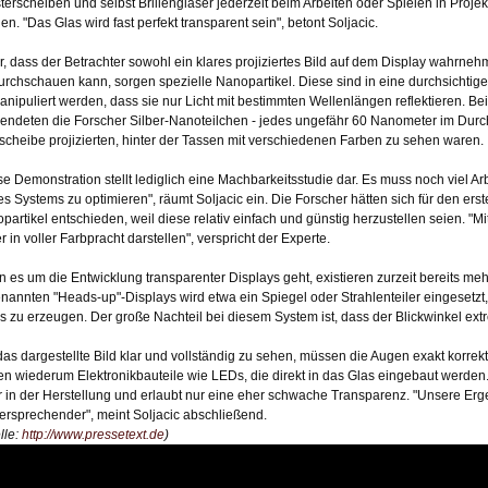
terscheiben und selbst Brillengläser jederzeit beim Arbeiten oder Spielen in Proje
en. "Das Glas wird fast perfekt transparent sein", betont Soljacic.
r, dass der Betrachter sowohl ein klares projiziertes Bild auf dem Display wahrne
urchschauen kann, sorgen spezielle Nanopartikel. Diese sind in eine durchsichti
anipuliert werden, dass sie nur Licht mit bestimmten Wellenlängen reflektieren. Be
endeten die Forscher Silber-Nanoteilchen - jedes ungefähr 60 Nanometer im Durchm
scheibe projizierten, hinter der Tassen mit verschiedenen Farben zu sehen waren.
se Demonstration stellt lediglich eine Machbarkeitsstudie dar. Es muss noch viel Ar
es Systems zu optimieren", räumt Soljacic ein. Die Forscher hätten sich für den erste
partikel entschieden, weil diese relativ einfach und günstig herzustellen seien. "M
r in voller Farbpracht darstellen", verspricht der Experte.
 es um die Entwicklung transparenter Displays geht, existieren zurzeit bereits me
nannten "Heads-up"-Displays wird etwa ein Spiegel oder Strahlenteiler eingesetzt,
s zu erzeugen. Der große Nachteil bei diesem System ist, dass der Blickwinkel extr
as dargestellte Bild klar und vollständig zu sehen, müssen die Augen exakt korrek
en wiederum Elektronikbauteile wie LEDs, die direkt in das Glas eingebaut werden
r in der Herstellung und erlaubt nur eine eher schwache Transparenz. "Unsere Erg
versprechender", meint Soljacic abschließend.
lle:
http://www.pressetext.de
)