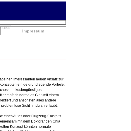
chbegriffe
Suchen
Impressum
hat einen interessanten neuen Ansatz zur
 Konzepten einige grundlegende Vorteile:
faches und kostengünstiges
tler einfach normales Glas mit einem
lektiert und ansonsten alles andere
e problemlose Sicht hindurch erlaubt.
be eines Autos oder Flugzeug-Cockpits
ie gemeinsam mit dem Doktoranden Chia
ckelten Konzept könnten normale