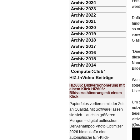
Fens
Archiv 2024
werd
Archiv 2023
Archiv 2022
Dafü
Archiv 2021
hind
Archiv 2020
so m
Archiv 2019
verw
Archiv 2018
Glas
Archiv 2017
"Die
Archiv 2016
dies
Archiv 2015
Nano
Archiv 2014
Bilde
Computer:Club²
HIZ-InVideo Beiträge
Wenn
HIZ606: Bildverschönerung mit
soge
einem Klick HIZ606:
User
Bildverschönerung mit einem
Klick
Um d
Papierfotos verlieren mit der Zeit
nutz
an Qualität. Mit Software lassen
teue
sie sich – auch in größeren
viel
Mengen – digital auffrischen.
(Que
Der Ashampoo Photo Optimizer
2026 bietet dafür eine
automatische Ein-Klick-