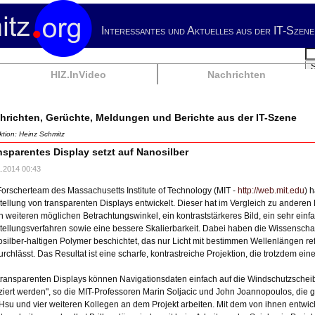
Interessantes und Aktuelles aus der IT-Szene
Su
HIZ.InVideo
Nachrichten
hrichten, Gerüchte, Meldungen und Berichte aus der IT-Szene
tion: Heinz Schmitz
nsparentes Display setzt auf Nanosilber
1.2014 00:43
Forscherteam des Massachusetts Institute of Technology (MIT -
http://web.mit.edu
) 
tellung von transparenten Displays entwickelt. Dieser hat im Vergleich zu anderen
n weiteren möglichen Betrachtungswinkel, ein kontraststärkeres Bild, ein sehr ein
tellungsverfahren sowie eine bessere Skalierbarkeit. Dabei haben die Wissenschaf
silber-haltigen Polymer beschichtet, das nur Licht mit bestimmen Wellenlängen ref
urchlässt. Das Resultat ist eine scharfe, kontrastreiche Projektion, die trotzdem ein
 transparenten Displays können Navigationsdaten einfach auf die Windschutzschei
iziert werden", so die MIT-Professoren Marin Soljacic und John Joannopoulos, d
Hsu und vier weiteren Kollegen an dem Projekt arbeiten. Mit dem von ihnen entwi