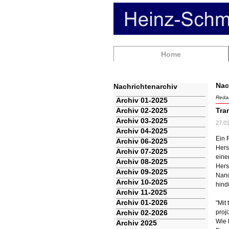
Navigation
Home
überspringen
Nac
Nachrichtenarchiv
Redak
Navigation
Archiv 01-2025
überspringen
Archiv 02-2025
Tra
Archiv 03-2025
27.0
Archiv 04-2025
Ein 
Archiv 06-2025
Hers
Archiv 07-2025
eine
Archiv 08-2025
Hers
Archiv 09-2025
Nano
Archiv 10-2025
hind
Archiv 11-2025
Archiv 01-2026
"Mit
Archiv 02-2026
proj
Wie 
Archiv 2025