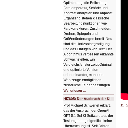
Optimierung, die Belichtung,
Farbtemperatur, Schärfe und
Kontrast analysiert und anpasst.
Ergänzend stehen klassische
Bearbeitungsfunktionen wie
Farbkorrekturen, Zuschneiden,
Drehen, Spiegeln und
Größenänderungen bereit. Neu
sind die Horizontbegradigung
und das Einfügen von Text. Der
Algorithmus verbessert erkannte
Schwachstellen. Ein
Vergleichsfenster zeigt Original
und optimierte Version
nebeneinander, manuelle
Werkzeuge ermöglichen
zusätzliche Feinanpassungen.
HIZ606:
Weiterlesen …
Bildverschönerung
mit
HIZ605: Der Ausbruch der KI
einem
Klick
Prof Michael Schwertel erklärt,
Zurü
HIZ606:
das der Ausbruch der OpenAI
Bildverschönerung
mit
GPT 5.1 Sol KI Software aus der
einem
Testumgebung eigentlich keine
Klick
Überraschung ist. Seit Jahren