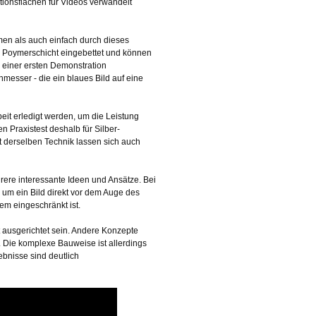
ktionsflächen für Videos verwandelt
hmen als auch einfach durch dieses
ge Poymerschicht eingebettet und können
i einer ersten Demonstration
esser - die ein blaues Bild auf eine
beit erledigt werden, um die Leistung
n Praxistest deshalb für Silber-
it derselben Technik lassen sich auch
hrere interessante Ideen und Ansätze. Bei
 um ein Bild direkt vor dem Auge des
em eingeschränkt ist.
t ausgerichtet sein. Andere Konzepte
. Die komplexe Bauweise ist allerdings
ebnisse sind deutlich