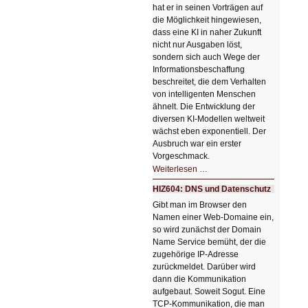
hat er in seinen Vorträgen auf
die Möglichkeit hingewiesen,
dass eine KI in naher Zukunft
nicht nur Ausgaben löst,
sondern sich auch Wege der
Informationsbeschaffung
beschreitet, die dem Verhalten
von intelligenten Menschen
ähnelt. Die Entwicklung der
diversen KI-Modellen weltweit
wächst eben exponentiell. Der
Ausbruch war ein erster
Vorgeschmack.
HIZ605:
Weiterlesen …
Der
Ausbruch
HIZ604: DNS und Datenschutz
der
KI
Gibt man im Browser den
Namen einer Web-Domaine ein,
so wird zunächst der Domain
Name Service bemüht, der die
zugehörige IP-Adresse
zurückmeldet. Darüber wird
dann die Kommunikation
aufgebaut. Soweit Sogut. Eine
TCP-Kommunikation, die man