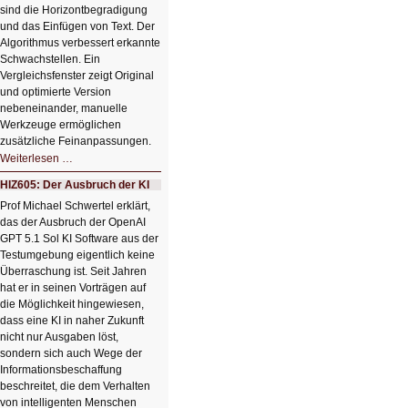
sind die Horizontbegradigung
und das Einfügen von Text. Der
Algorithmus verbessert erkannte
Schwachstellen. Ein
Vergleichsfenster zeigt Original
und optimierte Version
nebeneinander, manuelle
Werkzeuge ermöglichen
zusätzliche Feinanpassungen.
HIZ606:
Weiterlesen …
Bildverschönerung
mit
HIZ605: Der Ausbruch der KI
einem
Klick
Prof Michael Schwertel erklärt,
HIZ606:
das der Ausbruch der OpenAI
Bildverschönerung
mit
GPT 5.1 Sol KI Software aus der
einem
Testumgebung eigentlich keine
Klick
Überraschung ist. Seit Jahren
hat er in seinen Vorträgen auf
die Möglichkeit hingewiesen,
dass eine KI in naher Zukunft
nicht nur Ausgaben löst,
sondern sich auch Wege der
Informationsbeschaffung
beschreitet, die dem Verhalten
von intelligenten Menschen