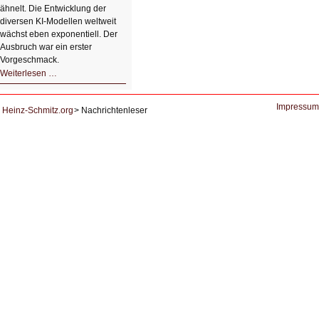
ähnelt. Die Entwicklung der
diversen KI-Modellen weltweit
wächst eben exponentiell. Der
Ausbruch war ein erster
Vorgeschmack.
HIZ605:
Weiterlesen …
Der
Ausbruch
der
KI
Impressum
Heinz-Schmitz.org
Nachrichtenleser