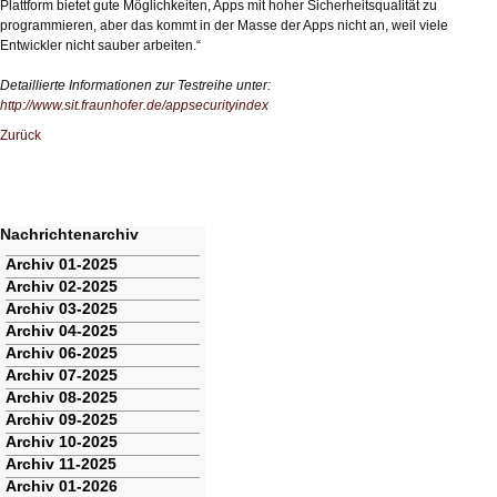
Plattform bietet gute Möglichkeiten, Apps mit hoher Sicherheitsqualität zu
programmieren, aber das kommt in der Masse der Apps nicht an, weil viele
Entwickler nicht sauber arbeiten.“
Detaillierte Informationen zur Testreihe unter:
http://www.sit.fraunhofer.de/appsecurityindex
Zurück
Nachrichtenarchiv
Navigation
Archiv 01-2025
überspringen
Archiv 02-2025
Archiv 03-2025
Archiv 04-2025
Archiv 06-2025
Archiv 07-2025
Archiv 08-2025
Archiv 09-2025
Archiv 10-2025
Archiv 11-2025
Archiv 01-2026