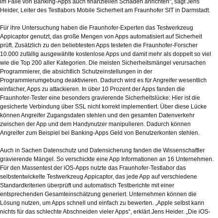
im Falle von Banking-Apps auch finanziellen Schaden anrichten“, sagt Jens
Heider, Leiter des Testlabors Mobile Sicherheit am Fraunhofer SIT in Darmstadt.
Für ihre Untersuchung haben die Fraunhofer-Experten das Testwerkzeug
Appicaptor genutzt, das große Mengen von Apps automatisiert auf Sicherheit
prüft. Zusätzlich zu den beliebtesten Apps testeten die Fraunhofer-Forscher
10.000 zufällig ausgewählte kostenlose Apps und damit mehr als doppelt so viel
wie die Top 200 aller Kategorien. Die meisten Sicherheitsmängel verursachen
Programmierer, die absichtlich Schutzeinstellungen in der
Programmierumgebung deaktivieren. Dadurch wird es für Angreifer wesentlich
einfacher, Apps zu attackieren. In über 10 Prozent der Apps fanden die
Fraunhofer-Tester eine besonders gravierende Sicherheitslücke: Hier ist die
gesicherte Verbindung über SSL nicht korrekt implementiert. Über diese Lücke
können Angreifer Zugangsdaten stehlen und den gesamten Datenverkehr
zwischen der App und dem Handynutzer manipulieren. Dadurch können
Angreifer zum Beispiel bei Banking-Apps Geld von Benutzerkonten stehlen.
Auch in Sachen Datenschutz und Datensicherung fanden die Wissenschaftler
gravierende Mängel. So verschickte eine App Informationen an 16 Unternehmen.
Für den Massentest der iOS-Apps nutzte das Fraunhofer-Testlabor das
selbstentwickelte Testwerkzeug Appicaptor, das jede App auf verschiedene
Standardkriterien überprüft und automatisch Testberichte mit einer
entsprechenden Gesamteinschätzung generiert. Unternehmen können die
Lösung nutzen, um Apps schnell und einfach zu bewerten. „Apple selbst kann
nichts für das schlechte Abschneiden vieler Apps“, erklärt Jens Heider. „Die iOS-