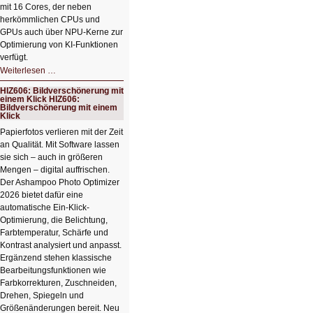
mit 16 Cores, der neben
herkömmlichen CPUs und
GPUs auch über NPU-Kerne zur
Optimierung von KI-Funktionen
verfügt.
HIZ607:
Weiterlesen …
Schicker
kompakter
HIZ606: Bildverschönerung mit
Rechenturbo
einem Klick HIZ606:
Bildverschönerung mit einem
Klick
Papierfotos verlieren mit der Zeit
an Qualität. Mit Software lassen
sie sich – auch in größeren
Mengen – digital auffrischen.
Der Ashampoo Photo Optimizer
2026 bietet dafür eine
automatische Ein-Klick-
Optimierung, die Belichtung,
Farbtemperatur, Schärfe und
Kontrast analysiert und anpasst.
Ergänzend stehen klassische
Bearbeitungsfunktionen wie
Farbkorrekturen, Zuschneiden,
Drehen, Spiegeln und
Größenänderungen bereit. Neu