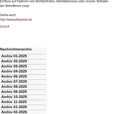
Einfluss auf Faktoren wie Wohlbefinden, Aktivitätsniveau oder soziale Teilhabe
der Betroffenen zeigt.
Siehe auch:
http://www.pflegetab.de
Zurück
Nachrichtenarchiv
Navigation
Archiv 01-2025
überspringen
Archiv 02-2025
Archiv 03-2025
Archiv 04-2025
Archiv 06-2025
Archiv 07-2025
Archiv 08-2025
Archiv 09-2025
Archiv 10-2025
Archiv 11-2025
Archiv 01-2026
Archiv 02-2026