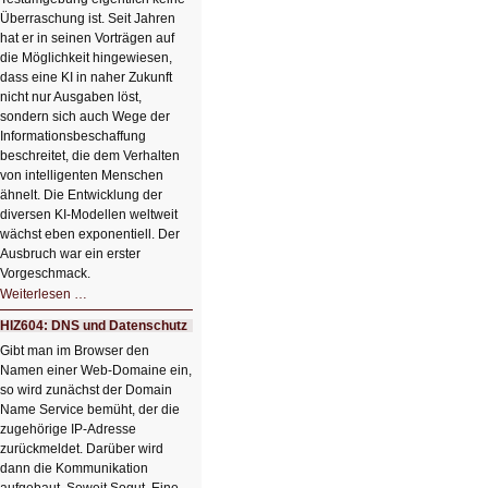
Klick
Überraschung ist. Seit Jahren
hat er in seinen Vorträgen auf
die Möglichkeit hingewiesen,
dass eine KI in naher Zukunft
nicht nur Ausgaben löst,
sondern sich auch Wege der
Informationsbeschaffung
beschreitet, die dem Verhalten
von intelligenten Menschen
ähnelt. Die Entwicklung der
diversen KI-Modellen weltweit
wächst eben exponentiell. Der
Ausbruch war ein erster
Vorgeschmack.
HIZ605:
Weiterlesen …
Der
Ausbruch
HIZ604: DNS und Datenschutz
der
KI
Gibt man im Browser den
Namen einer Web-Domaine ein,
so wird zunächst der Domain
Name Service bemüht, der die
zugehörige IP-Adresse
zurückmeldet. Darüber wird
dann die Kommunikation