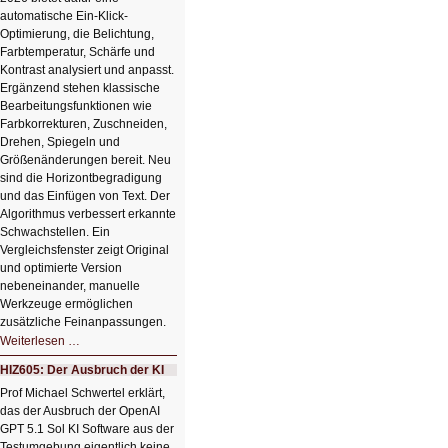
automatische Ein-Klick-
Optimierung, die Belichtung,
Farbtemperatur, Schärfe und
Kontrast analysiert und anpasst.
Ergänzend stehen klassische
Bearbeitungsfunktionen wie
Farbkorrekturen, Zuschneiden,
Drehen, Spiegeln und
Größenänderungen bereit. Neu
sind die Horizontbegradigung
und das Einfügen von Text. Der
Algorithmus verbessert erkannte
Schwachstellen. Ein
Vergleichsfenster zeigt Original
und optimierte Version
nebeneinander, manuelle
Werkzeuge ermöglichen
zusätzliche Feinanpassungen.
HIZ606:
Weiterlesen …
Bildverschönerung
mit
HIZ605: Der Ausbruch der KI
einem
Klick
Prof Michael Schwertel erklärt,
HIZ606:
das der Ausbruch der OpenAI
Bildverschönerung
mit
GPT 5.1 Sol KI Software aus der
einem
Testumgebung eigentlich keine