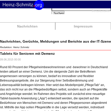
Suchbegriffe
Interessant
Suchen
Nachrichten
Impressum
Nachrichten, Gerüchte, Meldungen und Berichte aus der IT-Szene
Redaktion: Heinz Schmitz
Tablets für Senioren mit Demenz
09.06.2015 00:00
Rund 60 Prozent der Pflegeheimbewohnerinnen und -bewohner in Deutschland
leiden aktuell an einer Demenz. Um die steigende Zahl der Betroffenen
angemessen versorgen zu können, bedarf es innovativer und flexibler
Betreuungsangebote, die zur Steigerung ihrer Selbstbestimmung und
Lebensqualität beitragen können. Hier setzt das Modellprojekt „PflegeTab“ an,
das sich nicht nur an die Pflegebedürftigen selbst, sondern auch an Pflegekräfte
und Angehörige wendet. Im Rahmen des Projekts soll zunächst eine neuartige
Tablet-basierte Anwendung („App“) entwickelt werden, die speziell auf die
Bedürfnisse von Menschen mit Demenz und deren Pflegepersonen abgestimmt
ist. Mithilfe der App sollen Pflegekräfte in die Lage versetzt werden, individuell