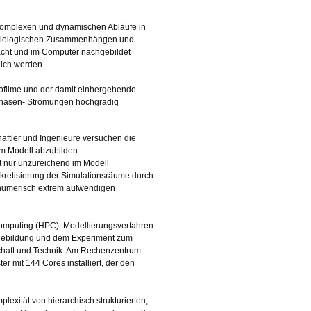
die komplexen und dynamischen Abläufe in
n biologischen Zusammenhängen und
cht und im Computer nachgebildet
ich werden.
iofilme und der damit einhergehende
hrphasen- Strömungen hochgradig
ftler und Ingenieure versuchen die
em Modell abzubilden.
ät nur unzureichend im Modell
skretisierung der Simulationsräume durch
 numerisch extrem aufwendigen
Computing (HPC). Modellierungsverfahren
riebildung und dem Experiment zum
schaft und Technik. Am Rechenzentrum
 mit 144 Cores installiert, der den
xität von hierarchisch strukturierten,