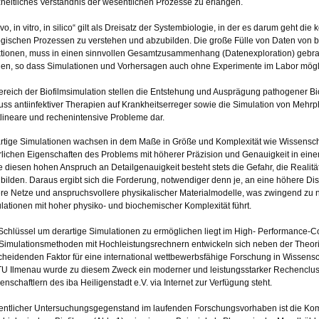
heitliches Verständnis der wesentlichen Prozesse zu erlangen.
vivo, in vitro, in silico“ gilt als Dreisatz der Systembiologie, in der es darum geht 
ogischen Prozessen zu verstehen und abzubilden. Die große Fülle von Daten vo
tionen, muss in einen sinnvollen Gesamtzusammenhang (Datenexploration) gebra
en, so dass Simulationen und Vorhersagen auch ohne Experimente im Labor mögl
ereich der Biofilmsimulation stellen die Entstehung und Ausprägung pathogener B
luss antiinfektiver Therapien auf Krankheitserreger sowie die Simulation von Me
tlineare und rechenintensive Probleme dar.
rtige Simulationen wachsen in dem Maße in Größe und Komplexität wie Wissenscha
rlichen Eigenschaften des Problems mit höherer Präzision und Genauigkeit in ein
 diesen hohen Anspruch an Detailgenauigkeit besteht stets die Gefahr, die Realit
bilden. Daraus ergibt sich die Forderung, notwendiger denn je, an eine höhere Di
ere Netze und anspruchsvollere physikalischer Materialmodelle, was zwingend zu
lationen mit hoher physiko- und biochemischer Komplexität führt.
Schlüssel um derartige Simulationen zu ermöglichen liegt im High- Performance-
Simulationsmethoden mit Hochleistungsrechnern entwickeln sich neben der Theo
cheidenden Faktor für eine international wettbewerbsfähige Forschung in Wissen
TU Ilmenau wurde zu diesem Zweck ein moderner und leistungsstarker Rechencluster
enschaftlern des iba Heiligenstadt e.V. via Internet zur Verfügung steht.
ntlicher Untersuchungsgegenstand im laufenden Forschungsvorhaben ist die Komple