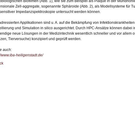
obiologischen Biofilmen (Abb. 1), wie sie zum Beispiel als Plaque in der Mundhöh
nsionale Zell-aggregate, sogenannte Sphäroide (Abb. 2), als Modellsysteme für Tu
sensitiver Impedanzspektroskopie untersucht werden können.
adressierten Applikationen sind u. A. auf die Bekämpfung von Infektionskrankheiten 
llierung und Simulation in silico ausgerichtet. Durch HPC-Ansätze können dabei in
endige neue Lösungen in der Medizintechnik wesentlich schneller und vor allem oh
zen, Tierversuche) konzipiert und geprüft werden.
e auch:
://www.iba-heiligenstadt.de/
ck