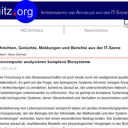
Interessantes und Aktuelles aus der IT-Szene
Su
HIZ.InVideo
Nachrichten
hrichten, Gerüchte, Meldungen und Berichte aus der IT-Szene
tion: Heinz Schmitz
ercomputer analysieren komplexe Biosysteme
2.2017 00:00
die Forschung in den Biowissenschaften ist auch heute noch ein weitgehend qualita
akteristisch. Es geht um die Frage, wie biologische Systeme mit einer riesigen Anz
e Verflechtungen zu verstehen, kommt es darauf an, die unterschiedlichen Akteure z
selwirkungen untereinander zu erforschen. Nur so gelingt es komplexe Systemeig
rolle biologischer Systeme, deren Steuerbarkeit und Verhalten zu beschreiben und
Modellierung von Lebensprozessen verspricht dabei ein großes Anwendungspotenzia
chungsansatz, der die Biologie mit der Informatik, der Mathematik und den System
tembiologie" verbindet, kann hier einen wesentlichen Beitrag leisten. Die Systembiol
tweise darauf ab, realitätsnahe Modelle von physiologischen Vorgängen in der Biol