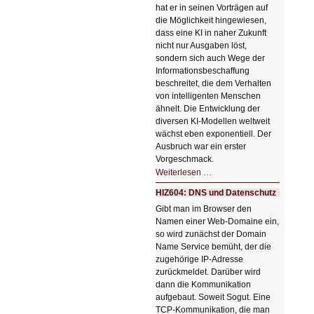
hat er in seinen Vorträgen auf
die Möglichkeit hingewiesen,
dass eine KI in naher Zukunft
nicht nur Ausgaben löst,
sondern sich auch Wege der
Informationsbeschaffung
beschreitet, die dem Verhalten
von intelligenten Menschen
ähnelt. Die Entwicklung der
diversen KI-Modellen weltweit
wächst eben exponentiell. Der
Ausbruch war ein erster
Vorgeschmack.
HIZ605:
Weiterlesen …
Der
Ausbruch
HIZ604: DNS und Datenschutz
der
KI
Gibt man im Browser den
Namen einer Web-Domaine ein,
so wird zunächst der Domain
Name Service bemüht, der die
zugehörige IP-Adresse
zurückmeldet. Darüber wird
dann die Kommunikation
aufgebaut. Soweit Sogut. Eine
TCP-Kommunikation, die man