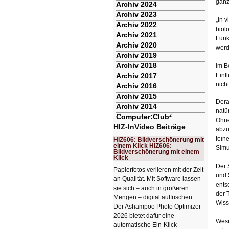
ganz
Archiv 2024
Archiv 2023
„In 
Archiv 2022
biol
Archiv 2021
Funk
Archiv 2020
werd
Archiv 2019
Archiv 2018
Im B
Archiv 2017
Einf
nich
Archiv 2016
Archiv 2015
Dera
Archiv 2014
natü
Computer:Club²
Ohne
HIZ-InVideo Beiträge
abzu
fein
HIZ606: Bildverschönerung mit
einem Klick HIZ606:
Simu
Bildverschönerung mit einem
Klick
Der 
Papierfotos verlieren mit der Zeit
und 
an Qualität. Mit Software lassen
ents
sie sich – auch in größeren
der 
Mengen – digital auffrischen.
Wiss
Der Ashampoo Photo Optimizer
2026 bietet dafür eine
Wese
automatische Ein-Klick-