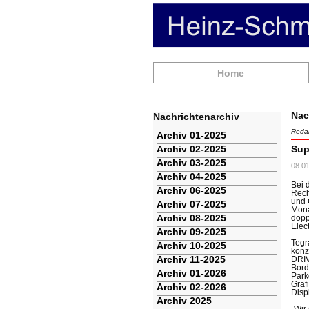
Navigation
Home
überspringen
Nac
Nachrichtenarchiv
Redak
Navigation
Archiv 01-2025
überspringen
Archiv 02-2025
Sup
Archiv 03-2025
08.0
Archiv 04-2025
Bei 
Archiv 06-2025
Rech
und 
Archiv 07-2025
Mona
Archiv 08-2025
dopp
Elec
Archiv 09-2025
Tegr
Archiv 10-2025
konz
Archiv 11-2025
DRIV
Bord
Archiv 01-2026
Park
Graf
Archiv 02-2026
Disp
Archiv 2025