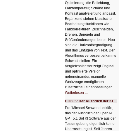
Optimierung, die Belichtung,
Farbtemperatur, Schärfe und
Kontrast analysiert und anpasst.
Ergänzend stehen klassische
Bearbeitungsfunktionen wie
Farbkorrekturen, Zuschneiden,
Drehen, Spiegeln und
Größenänderungen bereit. Neu
sind die Horizontbegradigung
und das Einfügen von Text. Der
Algorithmus verbessert erkannte
Schwachstellen. Ein
Vergleichsfenster zeigt Original
und optimierte Version
nebeneinander, manuelle
Werkzeuge ermöglichen
zusätzliche Feinanpassungen.
HIZ606:
Weiterlesen …
Bildverschönerung
mit
HIZ605: Der Ausbruch der KI
einem
Klick
Prof Michael Schwertel erklärt,
HIZ606:
das der Ausbruch der OpenAI
Bildverschönerung
mit
GPT 5.1 Sol KI Software aus der
einem
Testumgebung eigentlich keine
Klick
Überraschung ist. Seit Jahren