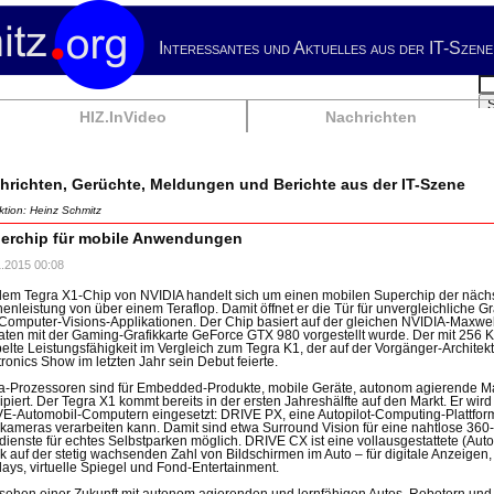
Interessantes und Aktuelles aus der IT-Szene
Su
HIZ.InVideo
Nachrichten
hrichten, Gerüchte, Meldungen und Berichte aus der IT-Szene
tion: Heinz Schmitz
erchip für mobile Anwendungen
1.2015 00:08
dem Tegra X1-Chip von NVIDIA handelt sich um einen mobilen Superchip der nächs
enleistung von über einem Teraflop. Damit öffnet er die Tür für unvergleichliche 
Computer-Visions-Applikationen. Der Chip basiert auf der gleichen NVIDIA-Maxwel
ten mit der Gaming-Grafikkarte GeForce GTX 980 vorgestellt wurde. Der mit 256 Ke
elte Leistungsfähigkeit im Vergleich zum Tegra K1, der auf der Vorgänger-Architek
tronics Show im letzten Jahr sein Debut feierte.
a-Prozessoren sind für Embedded-Produkte, mobile Geräte, autonom agierende
ipiert. Der Tegra X1 kommt bereits in der ersten Jahreshälfte auf den Markt. Er wi
E-Automobil-Computern eingesetzt: DRIVE PX, eine Autopilot-Computing-Plattform,
kameras verarbeiten kann. Damit sind etwa Surround Vision für eine nahtlose 360
dienste für echtes Selbstparken möglich. DRIVE CX ist eine vollausgestattete (Auto)C
ik auf der stetig wachsenden Zahl von Bildschirmen im Auto – für digitale Anzeige
lays, virtuelle Spiegel und Fond-Entertainment.