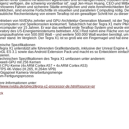
 sehen einer Zukunft mit autonom agierenden und lernfähigen Autos, Robotern und
lligenz verfügen, die schwierig vorstellbar ist“, sagt Jen-Hsun Huang, CEO und Mi
hrloseres Fahren und sicherere Städte ermöglichen und viele Annehmlichkeiten fü
irklichen, sind enorme Fortschritte im visuellen und parallelen Computing nötig. D
aubliche Rechenleistung von einem Teraflop ist ein gewaltiger Schritt hin zu dieser
trieben von NVIDIAs zehnter und GPU-Architektur-Generation Maxwell, ist der Tegr
rcomputern und Spielkonsolen konkurriert. Tatsächlich hat der Tegra X1 mehr Pfer
rcomputer vor 15 Jahren. Er war das weltweit erste Teraflop-System und wurde ei
ratory des US-Energieministeriums betrieben. ASCI Red nahm eine Fläche von ru
tungsaufnahme von 500.000 Watt – und weitere 500.000 Watt wurden benötigt, um
ner stand. Im Vergleich: Der Tegra X1 ist so groß wie ein Fingernagel und hat ein
nische Spezifikationen
Tegra X1 unterstützt alle führenden Grafikstandards, inklusive der Unreal Engine 
GL ES 3.1 sowie das Android Extension Pack und macht es so Entwicklern einfach,
sieren.
technischen Spezifikationen des Tegra X1 umfassen unter anderem:
xwell-GPU mit 256 Kernen
ht CPU-Kerne (4x ARM Cortex A57 + 4x ARM Cortex A53)
 FPS 4K-Video (H.265, H.264m VP9)
3 Gigapixel Kamera-Verarbeitungsmenge
nm-Fertigungsprozess
ere Informationen unter:
://www.nvidia.de/object/tegra-x1-processor-de.html#source=pr
ck