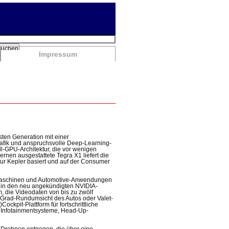
chbegriffe
Suchen
Impressum
ten Generation mit einer
Grafik und anspruchsvolle Deep-Learning-
l-GPU-Architektur, die vor wenigen
rnen ausgestattete Tegra X1 liefert die
tur Kepler basiert und auf der Consumer
 Maschinen und Automotive-Anwendungen
rd in den neu angekündigten NVIDIA-
 die Videodaten von bis zu zwölf
-Grad-Rundumsicht des Autos oder Valet-
ockpit-Plattform für fortschrittliche
n, Infotainmentsysteme, Head-Up-