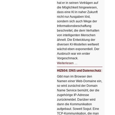
hat er in seinen Vorträgen auf
die Möglichkeit hingewiesen,
dass eine KI in naher Zukunft
nicht nur Ausgaben löst,
sondern sich auch Wege der
Informationsbeschaffung
beschreitet, die dem Verhalten
von intelligenten Menschen
ähnelt. Die Entwicklung der
diversen KI-Modellen weltweit
wächst eben exponentiell. Der
Ausbruch war ein erster
Vorgeschmack.
HIZ605:
Weiterlesen …
Der
Ausbruch
HIZ604: DNS und Datenschutz
der
KI
Gibt man im Browser den
Namen einer Web-Domaine ein,
so wird zunächst der Domain
Name Service bemüht, der die
zugehörige IP-Adresse
zurückmeldet. Darüber wird
dann die Kommunikation
aufgebaut. Soweit Sogut. Eine
TCP-Kommunikation, die man