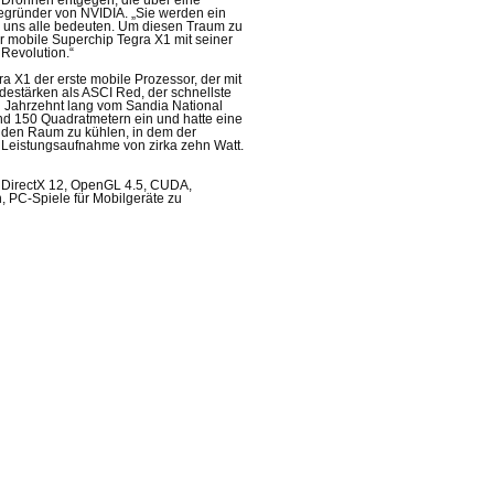
 Drohnen entgegen, die über eine
tbegründer von NVIDIA. „Sie werden ein
r uns alle bedeuten. Um diesen Traum zu
er mobile Superchip Tegra X1 mit seiner
 Revolution.“
a X1 der erste mobile Prozessor, der mit
destärken als ASCI Red, der schnellste
n Jahrzehnt lang vom Sandia National
nd 150 Quadratmetern ein und hatte eine
 den Raum zu kühlen, in dem der
e Leistungsaufnahme von zirka zehn Watt.
4, DirectX 12, OpenGL 4.5, CUDA,
 PC-Spiele für Mobilgeräte zu