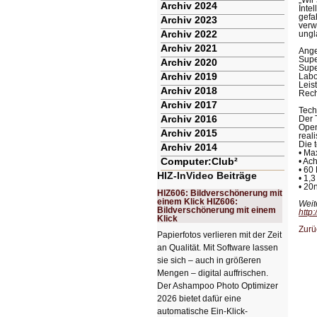
„Wir
Archiv 2024
Inte
gefa
Archiv 2023
verw
Archiv 2022
ungl
Archiv 2021
Ange
Supe
Archiv 2020
Supe
Archiv 2019
Labo
Leis
Archiv 2018
Rech
Archiv 2017
Tech
Archiv 2016
Der 
Open
Archiv 2015
reali
Die 
Archiv 2014
• Ma
Computer:Club²
• Ac
• 60
HIZ-InVideo Beiträge
• 1,
• 20
HIZ606: Bildverschönerung mit
einem Klick HIZ606:
Weit
Bildverschönerung mit einem
http
Klick
Zurü
Papierfotos verlieren mit der Zeit
an Qualität. Mit Software lassen
sie sich – auch in größeren
Mengen – digital auffrischen.
Der Ashampoo Photo Optimizer
2026 bietet dafür eine
automatische Ein-Klick-