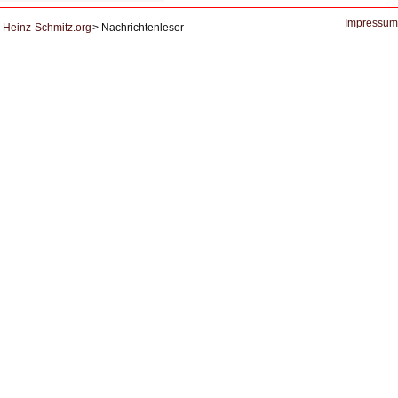
Ausbruch
der
KI
Impressum
Heinz-Schmitz.org
Nachrichtenleser