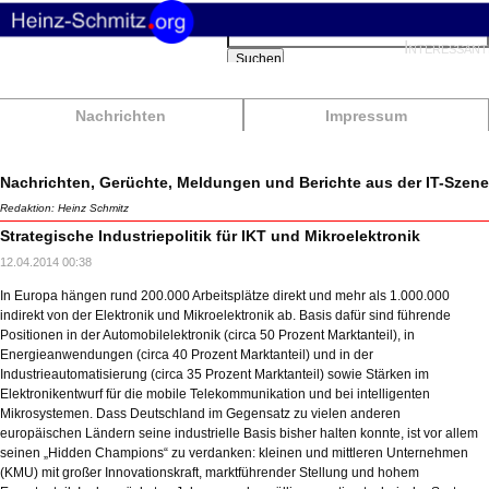
Suchbegriffe
Interessant
Suchen
Nachrichten
Impressum
Nachrichten, Gerüchte, Meldungen und Berichte aus der IT-Szene
Redaktion: Heinz Schmitz
Strategische Industriepolitik für IKT und Mikroelektronik
12.04.2014 00:38
In Europa hängen rund 200.000 Arbeitsplätze direkt und mehr als 1.000.000
indirekt von der Elektronik und Mikroelektronik ab. Basis dafür sind führende
Positionen in der Automobilelektronik (circa 50 Prozent Marktanteil), in
Energieanwendungen (circa 40 Prozent Marktanteil) und in der
Industrieautomatisierung (circa 35 Prozent Marktanteil) sowie Stärken im
Elektronikentwurf für die mobile Telekommunikation und bei intelligenten
Mikrosystemen. Dass Deutschland im Gegensatz zu vielen anderen
europäischen Ländern seine industrielle Basis bisher halten konnte, ist vor allem
seinen „Hidden Champions“ zu verdanken: kleinen und mittleren Unternehmen
(KMU) mit großer Innovationskraft, marktführender Stellung und hohem