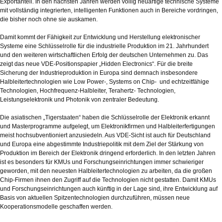
Exportanteil. In den nächsten Jahren werden völlig neuartige technische Systeme
mit vollständig integrierten, intelligenten Funktionen auch in Bereiche vordringen,
die bisher noch ohne sie auskamen.
Damit kommt der Fähigkeit zur Entwicklung und Herstellung elektronischer
Systeme eine Schlüsselrolle für die industrielle Produktion im 21. Jahrhundert
und den weiteren wirtschaftlichen Erfolg der deutschen Unternehmen zu. Das
zeigt das neue VDE-Positionspapier „Hidden Electronics“. Für die breite
Sicherung der Industrieproduktion in Europa sind demnach insbesondere
Halbleitertechnologien wie Low Power-, Systems on Chip- und echtzeitfähige
Technologien, Hochfrequenz-Halbleiter, Terahertz- Technologien,
Leistungselektronik und Photonik von zentraler Bedeutung.
Die asiatischen „Tigerstaaten“ haben die Schlüsselrolle der Elektronik erkannt
und Masterprogramme aufgelegt, um Elektronikfirmen und Halbleiterfertigungen
meist hochsubventioniert anzusiedeln. Aus VDE-Sicht ist auch für Deutschland
und Europa eine abgestimmte Industriepolitik mit dem Ziel der Stärkung von
Produktion im Bereich der Elektronik dringend erforderlich. In den letzten Jahren
ist es besonders für KMUs und Forschungseinrichtungen immer schwieriger
geworden, mit den neuesten Halbleitertechnologien zu arbeiten, da die großen
Chip-Firmen ihnen den Zugriff auf die Technologien nicht gestatten. Damit KMUs
und Forschungseinrichtungen auch künftig in der Lage sind, ihre Entwicklung auf
Basis von aktuellen Spitzentechnologien durchzuführen, müssen neue
Kooperationsmodelle geschaffen werden.