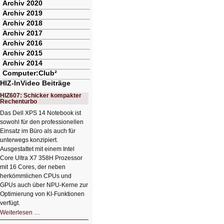
Archiv 2020
Archiv 2019
Archiv 2018
Archiv 2017
Archiv 2016
Archiv 2015
Archiv 2014
Computer:Club²
HIZ-InVideo Beiträge
HIZ607: Schicker kompakter
Rechenturbo
Das Dell XPS 14 Notebook ist
sowohl für den professionellen
Einsatz im Büro als auch für
unterwegs konzipiert.
Ausgestattet mit einem Intel
Core Ultra X7 358H Prozessor
mit 16 Cores, der neben
herkömmlichen CPUs und
GPUs auch über NPU-Kerne zur
Optimierung von KI-Funktionen
verfügt.
HIZ607:
Weiterlesen …
Schicker