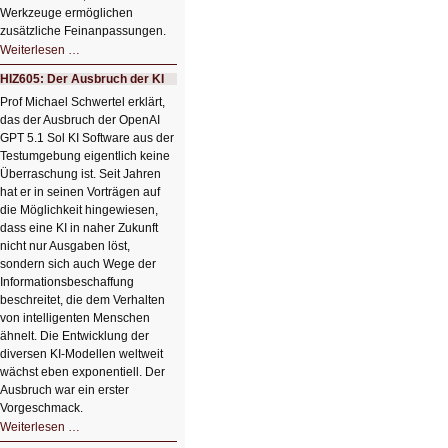
Werkzeuge ermöglichen
zusätzliche Feinanpassungen.
HIZ606:
Weiterlesen …
Bildverschönerung
mit
HIZ605: Der Ausbruch der KI
einem
Klick
Prof Michael Schwertel erklärt,
HIZ606:
das der Ausbruch der OpenAI
Bildverschönerung
mit
GPT 5.1 Sol KI Software aus der
einem
Testumgebung eigentlich keine
Klick
Überraschung ist. Seit Jahren
hat er in seinen Vorträgen auf
die Möglichkeit hingewiesen,
dass eine KI in naher Zukunft
nicht nur Ausgaben löst,
sondern sich auch Wege der
Informationsbeschaffung
beschreitet, die dem Verhalten
von intelligenten Menschen
ähnelt. Die Entwicklung der
diversen KI-Modellen weltweit
wächst eben exponentiell. Der
Ausbruch war ein erster
Vorgeschmack.
HIZ605:
Weiterlesen …
Der