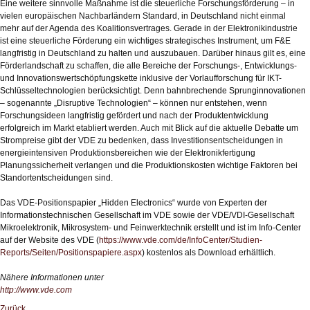
Eine weitere sinnvolle Maßnahme ist die steuerliche Forschungsförderung – in
vielen europäischen Nachbarländern Standard, in Deutschland nicht einmal
mehr auf der Agenda des Koalitionsvertrages. Gerade in der Elektronikindustrie
ist eine steuerliche Förderung ein wichtiges strategisches Instrument, um F&E
langfristig in Deutschland zu halten und auszubauen. Darüber hinaus gilt es, eine
Förderlandschaft zu schaffen, die alle Bereiche der Forschungs-, Entwicklungs-
und Innovationswertschöpfungskette inklusive der Vorlaufforschung für IKT-
Schlüsseltechnologien berücksichtigt. Denn bahnbrechende Sprunginnovationen
– sogenannte „Disruptive Technologien“ – können nur entstehen, wenn
Forschungsideen langfristig gefördert und nach der Produktentwicklung
erfolgreich im Markt etabliert werden. Auch mit Blick auf die aktuelle Debatte um
Strompreise gibt der VDE zu bedenken, dass Investitionsentscheidungen in
energieintensiven Produktionsbereichen wie der Elektronikfertigung
Planungssicherheit verlangen und die Produktionskosten wichtige Faktoren bei
Standortentscheidungen sind.
Das VDE-Positionspapier „Hidden Electronics“ wurde von Experten der
Informationstechnischen Gesellschaft im VDE sowie der VDE/VDI-Gesellschaft
Mikroelektronik, Mikrosystem- und Feinwerktechnik erstellt und ist im Info-Center
auf der Website des VDE (
https://www.vde.com/de/InfoCenter/Studien-
Reports/Seiten/Positionspapiere.aspx
) kostenlos als Download erhältlich.
Nähere Informationen unter
http://www.vde.com
Zurück