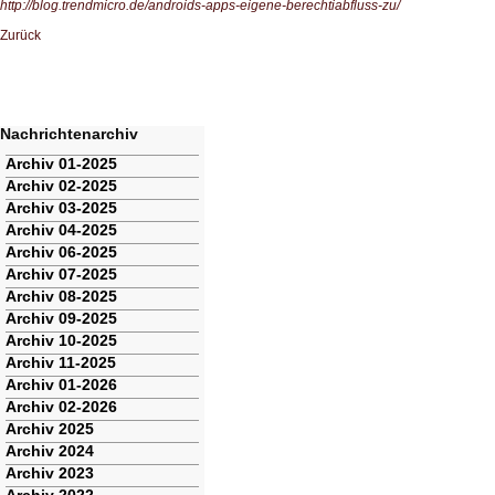
http://blog.trendmicro.de/androids-apps-eigene-berechtiabfluss-zu/
Zurück
Nachrichtenarchiv
Navigation
Archiv 01-2025
überspringen
Archiv 02-2025
Archiv 03-2025
Archiv 04-2025
Archiv 06-2025
Archiv 07-2025
Archiv 08-2025
Archiv 09-2025
Archiv 10-2025
Archiv 11-2025
Archiv 01-2026
Archiv 02-2026
Archiv 2025
Archiv 2024
Archiv 2023