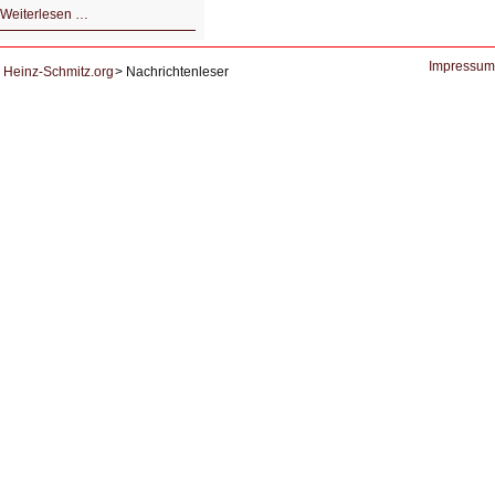
HIZ605:
Weiterlesen …
Der
Ausbruch
der
KI
Impressum
Heinz-Schmitz.org
Nachrichtenleser