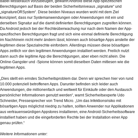
dabei Missbrauch vorzubeugen, gewährt Android diese App-spezifischen
Berechtigungen auf Basis der beiden Sicherheitsniveaus „signature“ und
„signatureORSystem“. Diese beiden Niveaus wurden wohl mit dem Ziel
konzipiert, dass nur Systemanwendungen oder Anwendungen mit ein und
derselben Signatur auf die damit definierten Berechtigungen zugreifen können.
Da Android jedoch bei der Rechteüberwachung nur nach dem Namen der App-
spezifischen Berechtigungen fragt und sich eine einmal definierte Berechtigung
im Nachhinein nicht mehr ändern lässt, können auch bösartige Apps anstelle der
legitimen diese Spezialrechte einfordern. Allerdings müssen diese bösartigen
Apps zeitlich vor den legitimen Anwendungen installiert werden. Freilich nutzt
dann auch die legitime App die Berechtigungen, aber eben nicht allein. Die
Online-Gangster und -Spione können somit dieselben Daten mitlesen wie die
legitimen Apps.
„Dies stellt ein ernstes Sicherheitsproblem dar. Denn wir sprechen hier von rund
10.000 potenziell betroffenen Apps. Darunter befinden sich leider auch
Anwendungen, die millionenfach und weltweit für Einkäufe oder den Austausch
persönlicher Informationen genutzt werden“, warnt Sicherheitsexperte Udo
Schneider, Pressesprecher von Trend Micro. „Um das Infektionsrisiko mit
bösartigen Apps möglichst niedrig zu halten, sollten Anwender nur Applikationen
aus vertrauenswürdigen Appstores installieren, eine Android-Sicherheitssoftware
installiert haben und die eingeforderten Rechte bei der Installation einer App
genau prüfen.“
Weitere Informationen unter: