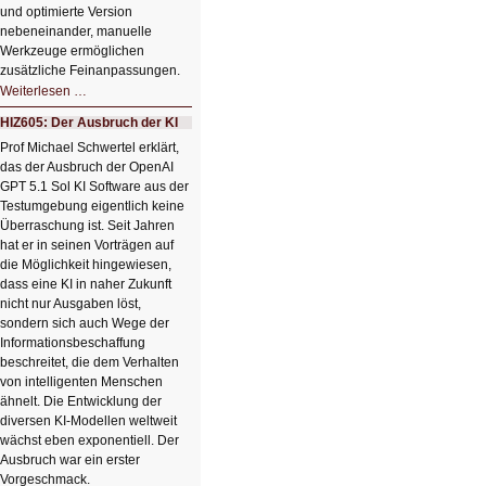
und optimierte Version
nebeneinander, manuelle
Werkzeuge ermöglichen
zusätzliche Feinanpassungen.
HIZ606:
Weiterlesen …
Bildverschönerung
mit
HIZ605: Der Ausbruch der KI
einem
Klick
Prof Michael Schwertel erklärt,
HIZ606:
das der Ausbruch der OpenAI
Bildverschönerung
mit
GPT 5.1 Sol KI Software aus der
einem
Testumgebung eigentlich keine
Klick
Überraschung ist. Seit Jahren
hat er in seinen Vorträgen auf
die Möglichkeit hingewiesen,
dass eine KI in naher Zukunft
nicht nur Ausgaben löst,
sondern sich auch Wege der
Informationsbeschaffung
beschreitet, die dem Verhalten
von intelligenten Menschen
ähnelt. Die Entwicklung der
diversen KI-Modellen weltweit
wächst eben exponentiell. Der
Ausbruch war ein erster
Vorgeschmack.