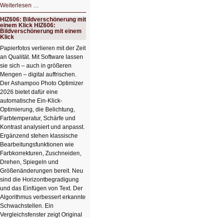
HIZ607:
Weiterlesen …
Schicker
kompakter
HIZ606: Bildverschönerung mit
Rechenturbo
einem Klick HIZ606:
Bildverschönerung mit einem
Klick
Papierfotos verlieren mit der Zeit
an Qualität. Mit Software lassen
sie sich – auch in größeren
Mengen – digital auffrischen.
Der Ashampoo Photo Optimizer
2026 bietet dafür eine
automatische Ein-Klick-
Optimierung, die Belichtung,
Farbtemperatur, Schärfe und
Kontrast analysiert und anpasst.
Ergänzend stehen klassische
Bearbeitungsfunktionen wie
Farbkorrekturen, Zuschneiden,
Drehen, Spiegeln und
Größenänderungen bereit. Neu
sind die Horizontbegradigung
und das Einfügen von Text. Der
Algorithmus verbessert erkannte
Schwachstellen. Ein
Vergleichsfenster zeigt Original