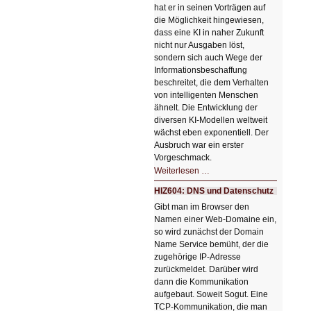
hat er in seinen Vorträgen auf
die Möglichkeit hingewiesen,
dass eine KI in naher Zukunft
nicht nur Ausgaben löst,
sondern sich auch Wege der
Informationsbeschaffung
beschreitet, die dem Verhalten
von intelligenten Menschen
ähnelt. Die Entwicklung der
diversen KI-Modellen weltweit
wächst eben exponentiell. Der
Ausbruch war ein erster
Vorgeschmack.
HIZ605:
Weiterlesen …
Der
Ausbruch
HIZ604: DNS und Datenschutz
der
KI
Gibt man im Browser den
Namen einer Web-Domaine ein,
so wird zunächst der Domain
Name Service bemüht, der die
zugehörige IP-Adresse
zurückmeldet. Darüber wird
dann die Kommunikation
aufgebaut. Soweit Sogut. Eine
TCP-Kommunikation, die man