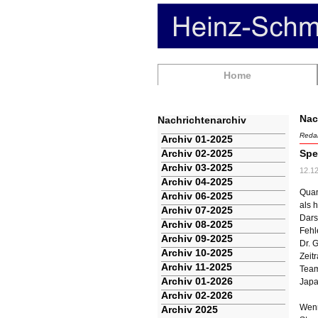
Navigation
Home
überspringen
Nac
Nachrichtenarchiv
Redak
Navigation
Archiv 01-2025
überspringen
Archiv 02-2025
Spe
Archiv 03-2025
12.1
Archiv 04-2025
Quan
Archiv 06-2025
als 
Archiv 07-2025
Dars
Archiv 08-2025
Fehl
Archiv 09-2025
Dr. 
Archiv 10-2025
Zeit
Archiv 11-2025
Team
Archiv 01-2026
Japa
Archiv 02-2026
Wenn
Archiv 2025