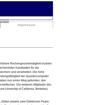
chbegriffe
Suchen
Impressum
 höhere Rechengeschwindigkeit erzielen
rechendsten Kandidaten für die
peichern und verarbeiten. Die hohe
eistungsfähigkeit der Quantencomputer.
en haben nun einen Weg gefunden, den
ervielfachen. Die weiteren Mitglieder des
nd University of California, Berkeley),
 bilden jeweils zwei Elektronen Paare;