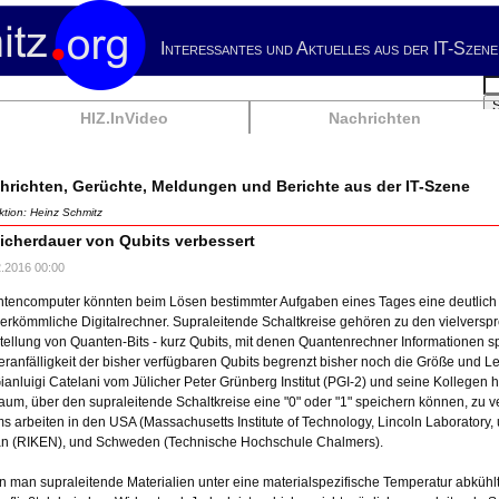
Interessantes und Aktuelles aus der IT-Szene
Su
HIZ.InVideo
Nachrichten
hrichten, Gerüchte, Meldungen und Berichte aus der IT-Szene
tion: Heinz Schmitz
icherdauer von Qubits verbessert
2.2016 00:00
tencomputer könnten beim Lösen bestimmter Aufgaben eines Tages eine deutlich
herkömmliche Digitalrechner. Supraleitende Schaltkreise gehören zu den vielversp
tellung von Quanten-Bits - kurz Qubits, mit denen Quantenrechner Informationen s
eranfälligkeit der bisher verfügbaren Qubits begrenzt bisher noch die Größe und L
Gianluigi Catelani vom Jülicher Peter Grünberg Institut (PGI-2) und seine Kolleg
raum, über den supraleitende Schaltkreise eine "0" oder "1" speichern können, zu v
s arbeiten in den USA (Massachusetts Institute of Technology, Lincoln Laboratory, u
n (RIKEN), und Schweden (Technische Hochschule Chalmers).
 man supraleitende Materialien unter eine materialspezifische Temperatur abkühlt,