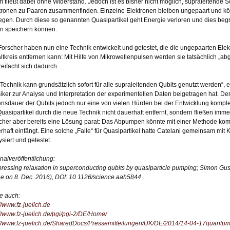
m fließt dabei ohne Widerstand. Jedoch ist es bisher nicht möglich, supraleitende S
tronen zu Paaren zusammenfinden. Einzelne Elektronen bleiben ungepaart und kön
gen. Durch diese so genannten Quasipartikel geht Energie verloren und dies begre
n speichern können.
Forscher haben nun eine Technik entwickelt und getestet, die die ungepaarten E
ltkreis entfernen kann: Mit Hilfe von Mikrowellenpulsen werden sie tatsächlich „
reifacht sich dadurch.
 Technik kann grundsätzlich sofort für alle supraleitenden Qubits genutzt werden“, er
iker zur Analyse und Interpretation der experimentellen Daten beigetragen hat. Der 
nsdauer der Qubits jedoch nur eine von vielen Hürden bei der Entwicklung kompl
Quasipartikel durch die neue Technik nicht dauerhaft entfernt, sondern fließen imm
cher aber bereits eine Lösung parat: Das Abpumpen könnte mit einer Methode kombi
rhaft einfängt. Eine solche „Falle“ für Quasipartikel hatte Catelani gemeinsam mit 
ysiert und getestet.
inalveröffentlichung:
ressing relaxation in superconducting qubits by quasiparticle pumping; Simon Gust
ne on 8. Dec. 2016), DOI: 10.1126/science.aah5844 .
e auch:
//www.fz-juelich.de
://www.fz-juelich.de/pgi/pgi-2/DE/Home/
://www.fz-juelich.de/SharedDocs/Pressemitteilungen/UK/DE/2014/14-04-17quantu