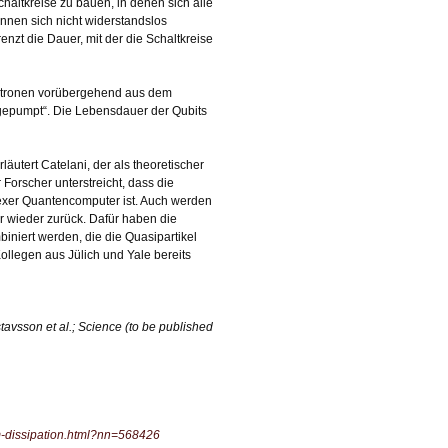
chaltkreise zu bauen, in denen sich alle
nen sich nicht widerstandslos
nzt die Dauer, mit der die Schaltkreise
lektronen vorübergehend aus dem
abgepumpt“. Die Lebensdauer der Qubits
läutert Catelani, der als theoretischer
Forscher unterstreicht, dass die
exer Quantencomputer ist. Auch werden
er wieder zurück. Dafür haben die
niert werden, die die Quasipartikel
Kollegen aus Jülich und Yale bereits
avsson et al.; Science (to be published
m-dissipation.html?nn=568426