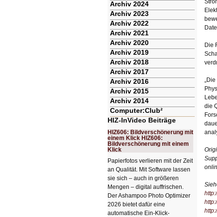
Stro
Archiv 2024
Elek
Archiv 2023
bewe
Archiv 2022
Date
Archiv 2021
Archiv 2020
Die 
Archiv 2019
Scha
Archiv 2018
verd
Archiv 2017
„Die
Archiv 2016
Phys
Archiv 2015
Lebe
Archiv 2014
die 
Computer:Club²
Fors
HIZ-InVideo Beiträge
daue
HIZ606: Bildverschönerung mit
anal
einem Klick HIZ606:
Bildverschönerung mit einem
Klick
Orig
Supp
Papierfotos verlieren mit der Zeit
onli
an Qualität. Mit Software lassen
sie sich – auch in größeren
Sieh
Mengen – digital auffrischen.
http:
Der Ashampoo Photo Optimizer
http
2026 bietet dafür eine
http
automatische Ein-Klick-