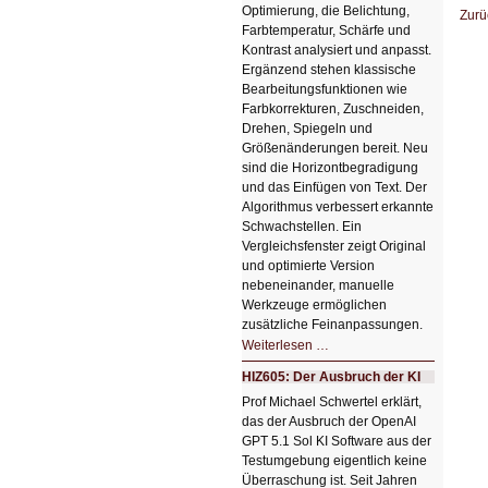
Optimierung, die Belichtung,
Zurü
Farbtemperatur, Schärfe und
Kontrast analysiert und anpasst.
Ergänzend stehen klassische
Bearbeitungsfunktionen wie
Farbkorrekturen, Zuschneiden,
Drehen, Spiegeln und
Größenänderungen bereit. Neu
sind die Horizontbegradigung
und das Einfügen von Text. Der
Algorithmus verbessert erkannte
Schwachstellen. Ein
Vergleichsfenster zeigt Original
und optimierte Version
nebeneinander, manuelle
Werkzeuge ermöglichen
zusätzliche Feinanpassungen.
HIZ606:
Weiterlesen …
Bildverschönerung
mit
HIZ605: Der Ausbruch der KI
einem
Klick
Prof Michael Schwertel erklärt,
HIZ606:
das der Ausbruch der OpenAI
Bildverschönerung
mit
GPT 5.1 Sol KI Software aus der
einem
Testumgebung eigentlich keine
Klick
Überraschung ist. Seit Jahren