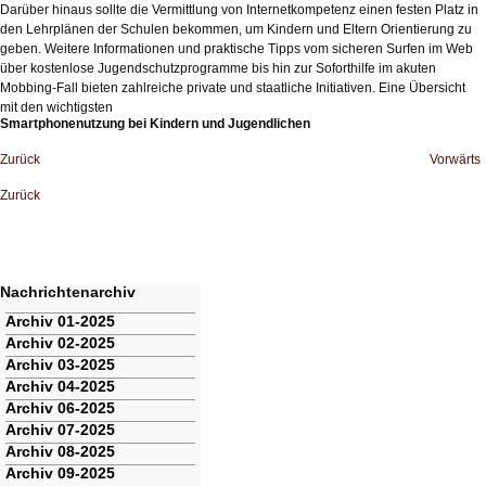
Darüber hinaus sollte die Vermittlung von Internetkompetenz einen festen Platz in
den Lehrplänen der Schulen bekommen, um Kindern und Eltern Orientierung zu
geben. Weitere Informationen und praktische Tipps vom sicheren Surfen im Web
über kostenlose Jugendschutzprogramme bis hin zur Soforthilfe im akuten
Mobbing-Fall bieten zahlreiche private und staatliche Initiativen. Eine Übersicht
mit den wichtigsten
Smartphonenutzung bei Kindern und Jugendlichen
Zurück
Vorwärts
Zurück
Nachrichtenarchiv
Navigation
Archiv 01-2025
überspringen
Archiv 02-2025
Archiv 03-2025
Archiv 04-2025
Archiv 06-2025
Archiv 07-2025
Archiv 08-2025
Archiv 09-2025