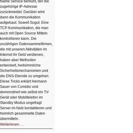
Name Service bemüht, der die
zugehörige IP-Adresse
zurückmeldet. Darüber wird
dann die Kommunikation
aufgebaut. Soweit Sogut. Eine
TCP-Kommunikation, die man
auch mit Open Source Mitteln
kontrollieren kann. Die
unzähligen Datensammelfirmen,
die mit unseren Aktivitäten im
Internet ihr Geld verdienen,
haben aber Methoden
entwickelt, herkömmliche
Sicherheitsmechanismen und
die DNS-Dienste zu umgehen.
Diese Tricks erklärt Hermann
Sauer von Comidio und
demonstriert wie selbst ein TV-
Gerät oder Mobiltelefon im
Standby Modus ungefragt
Server im Netz kontaktieren und
heimlich gesammelte Daten
übermitteln.
HIZ604:
Weiterlesen …
DNS
und