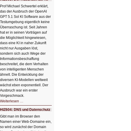
einem
Klick
Prof Michael Schwertel erklärt,
HIZ606:
das der Ausbruch der OpenAI
Bildverschönerung
mit
GPT 5.1 Sol KI Software aus der
einem
Testumgebung eigentlich keine
Klick
Überraschung ist. Seit Jahren
hat er in seinen Vorträgen auf
die Möglichkeit hingewiesen,
dass eine KI in naher Zukunft
nicht nur Ausgaben löst,
sondern sich auch Wege der
Informationsbeschaffung
beschreitet, die dem Verhalten
von intelligenten Menschen
ähnelt. Die Entwicklung der
diversen KI-Modellen weltweit
wächst eben exponentiell. Der
Ausbruch war ein erster
Vorgeschmack.
HIZ605:
Weiterlesen …
Der
Ausbruch
HIZ604: DNS und Datenschutz
der
KI
Gibt man im Browser den
Namen einer Web-Domaine ein,
so wird zunächst der Domain