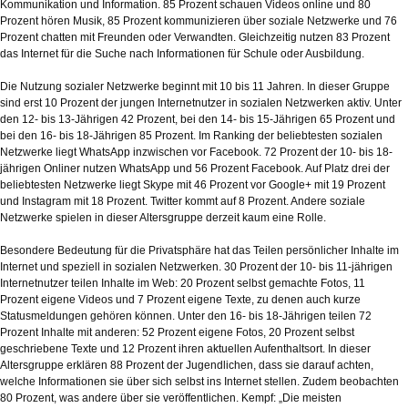
Kommunikation und Information. 85 Prozent schauen Videos online und 80
Prozent hören Musik, 85 Prozent kommunizieren über soziale Netzwerke und 76
Prozent chatten mit Freunden oder Verwandten. Gleichzeitig nutzen 83 Prozent
das Internet für die Suche nach Informationen für Schule oder Ausbildung.
Die Nutzung sozialer Netzwerke beginnt mit 10 bis 11 Jahren. In dieser Gruppe
sind erst 10 Prozent der jungen Internetnutzer in sozialen Netzwerken aktiv. Unter
den 12- bis 13-Jährigen 42 Prozent, bei den 14- bis 15-Jährigen 65 Prozent und
bei den 16- bis 18-Jährigen 85 Prozent. Im Ranking der beliebtesten sozialen
Netzwerke liegt WhatsApp inzwischen vor Facebook. 72 Prozent der 10- bis 18-
jährigen Onliner nutzen WhatsApp und 56 Prozent Facebook. Auf Platz drei der
beliebtesten Netzwerke liegt Skype mit 46 Prozent vor Google+ mit 19 Prozent
und Instagram mit 18 Prozent. Twitter kommt auf 8 Prozent. Andere soziale
Netzwerke spielen in dieser Altersgruppe derzeit kaum eine Rolle.
Besondere Bedeutung für die Privatsphäre hat das Teilen persönlicher Inhalte im
Internet und speziell in sozialen Netzwerken. 30 Prozent der 10- bis 11-jährigen
Internetnutzer teilen Inhalte im Web: 20 Prozent selbst gemachte Fotos, 11
Prozent eigene Videos und 7 Prozent eigene Texte, zu denen auch kurze
Statusmeldungen gehören können. Unter den 16- bis 18-Jährigen teilen 72
Prozent Inhalte mit anderen: 52 Prozent eigene Fotos, 20 Prozent selbst
geschriebene Texte und 12 Prozent ihren aktuellen Aufenthaltsort. In dieser
Altersgruppe erklären 88 Prozent der Jugendlichen, dass sie darauf achten,
welche Informationen sie über sich selbst ins Internet stellen. Zudem beobachten
80 Prozent, was andere über sie veröffentlichen. Kempf: „Die meisten