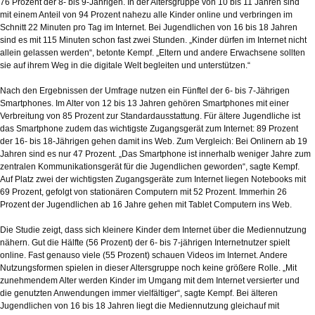
76 Prozent der 8- bis 9-Jährigen. In der Altersgruppe von 10 bis 11 Jahren sind
mit einem Anteil von 94 Prozent nahezu alle Kinder online und verbringen im
Schnitt 22 Minuten pro Tag im Internet. Bei Jugendlichen von 16 bis 18 Jahren
sind es mit 115 Minuten schon fast zwei Stunden. „Kinder dürfen im Internet nicht
allein gelassen werden“, betonte Kempf. „Eltern und andere Erwachsene sollten
sie auf ihrem Weg in die digitale Welt begleiten und unterstützen.“
Nach den Ergebnissen der Umfrage nutzen ein Fünftel der 6- bis 7-Jährigen
Smartphones. Im Alter von 12 bis 13 Jahren gehören Smartphones mit einer
Verbreitung von 85 Prozent zur Standardausstattung. Für ältere Jugendliche ist
das Smartphone zudem das wichtigste Zugangsgerät zum Internet: 89 Prozent
der 16- bis 18-Jährigen gehen damit ins Web. Zum Vergleich: Bei Onlinern ab 19
Jahren sind es nur 47 Prozent. „Das Smartphone ist innerhalb weniger Jahre zum
zentralen Kommunikationsgerät für die Jugendlichen geworden“, sagte Kempf.
Auf Platz zwei der wichtigsten Zugangsgeräte zum Internet liegen Notebooks mit
69 Prozent, gefolgt von stationären Computern mit 52 Prozent. Immerhin 26
Prozent der Jugendlichen ab 16 Jahre gehen mit Tablet Computern ins Web.
Die Studie zeigt, dass sich kleinere Kinder dem Internet über die Mediennutzung
nähern. Gut die Hälfte (56 Prozent) der 6- bis 7-jährigen Internetnutzer spielt
online. Fast genauso viele (55 Prozent) schauen Videos im Internet. Andere
Nutzungsformen spielen in dieser Altersgruppe noch keine größere Rolle. „Mit
zunehmendem Alter werden Kinder im Umgang mit dem Internet versierter und
die genutzten Anwendungen immer vielfältiger“, sagte Kempf. Bei älteren
Jugendlichen von 16 bis 18 Jahren liegt die Mediennutzung gleichauf mit