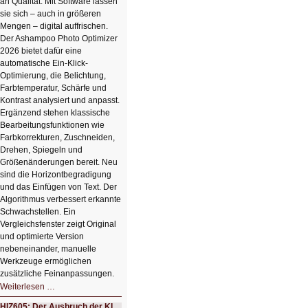
an Qualität. Mit Software lassen
sie sich – auch in größeren
Mengen – digital auffrischen.
Der Ashampoo Photo Optimizer
2026 bietet dafür eine
automatische Ein-Klick-
Optimierung, die Belichtung,
Farbtemperatur, Schärfe und
Kontrast analysiert und anpasst.
Ergänzend stehen klassische
Bearbeitungsfunktionen wie
Farbkorrekturen, Zuschneiden,
Drehen, Spiegeln und
Größenänderungen bereit. Neu
sind die Horizontbegradigung
und das Einfügen von Text. Der
Algorithmus verbessert erkannte
Schwachstellen. Ein
Vergleichsfenster zeigt Original
und optimierte Version
nebeneinander, manuelle
Werkzeuge ermöglichen
zusätzliche Feinanpassungen.
HIZ606:
Weiterlesen …
Bildverschönerung
mit
HIZ605: Der Ausbruch der KI