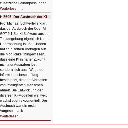
zusätzliche Feinanpassungen.
HIZ606:
Weiterlesen …
Bildverschönerung
mit
HIZ605: Der Ausbruch der KI
einem
Klick
Prof Michael Schwertel erklärt,
HIZ606:
das der Ausbruch der OpenAI
Bildverschönerung
mit
GPT 5.1 Sol KI Software aus der
einem
Testumgebung eigentlich keine
Klick
Überraschung ist. Seit Jahren
hat er in seinen Vorträgen auf
die Möglichkeit hingewiesen,
dass eine KI in naher Zukunft
nicht nur Ausgaben löst,
sondern sich auch Wege der
Informationsbeschaffung
beschreitet, die dem Verhalten
von intelligenten Menschen
ähnelt. Die Entwicklung der
diversen KI-Modellen weltweit
wächst eben exponentiell. Der
Ausbruch war ein erster
Vorgeschmack.
HIZ605:
Weiterlesen …
Der
Ausbruch
der