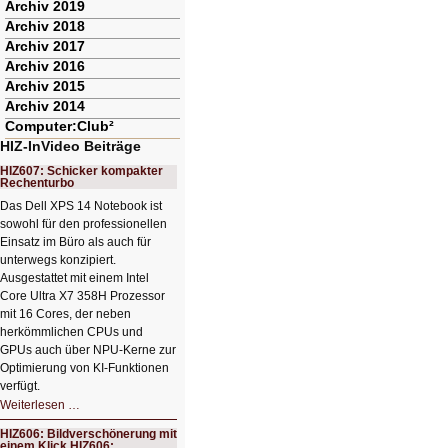
Archiv 2019
Archiv 2018
Archiv 2017
Archiv 2016
Archiv 2015
Archiv 2014
Computer:Club²
HIZ-InVideo Beiträge
HIZ607: Schicker kompakter
Rechenturbo
Das Dell XPS 14 Notebook ist
sowohl für den professionellen
Einsatz im Büro als auch für
unterwegs konzipiert.
Ausgestattet mit einem Intel
Core Ultra X7 358H Prozessor
mit 16 Cores, der neben
herkömmlichen CPUs und
GPUs auch über NPU-Kerne zur
Optimierung von KI-Funktionen
verfügt.
HIZ607:
Weiterlesen …
Schicker
kompakter
HIZ606: Bildverschönerung mit
Rechenturbo
einem Klick HIZ606: