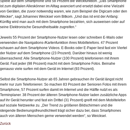
Spiele auf dem Smartphone und 58 Prozent die Weckfunktion. „Das Smartphone
ist zum digitalen Alleskönner im Alltag avanciert und ersetzt dabei eine Vielzahl
von Geräten, die zuvor notwendig waren, wie zum Beispiel die Digicam oder den
Wecker“, sagt Johannes Weicksel vom Bitkom. „Und das ist erst der Anfang:
Künftig wird man auch mit dem Smartphone bezahlen, sich ausweisen oder auf
seine Elektronische Gesundheitsakte zugreifen.“
Jeweils 55 Prozent der Smartphone-Nutzer lesen oder schreiben E-Mails oder
verwenden die Navigations-/Kartenfunktion ihres Mobiltelefons. 47 Prozent
schauen auf dem Smartphone Videos. E-Books oder E-Paper liest fast ein Viertel
der Nutzer auf dem Smartphone (23 Prozent). Darüber hinaus ist wenig
überraschend: Alle Smartphone-Nutzer (100 Prozent) telefonieren mit ihrem
Gerät. Fast jeder (98 Prozent) macht mit dem Smartphone Fotos. Beinahe
genauso viele surfen mit dem Gerät im Internet (93 Prozent).
Selbst die Smartphone-Nutzer ab 65 Jahren gebrauchen ihr Gerät längst nicht
mehr nur zum Telefonieren: So machen 83 Prozent der Senioren Fotos mit ihrem
Smartphone, 57 Prozent surfen damit im Internet und die Hälfte nutzt es als
Terminplaner. 38 Prozent der älteren Smartphone-Nutzer laden zusätzliche Apps
auf ihr Gerät herunter und fast ein Drittel (31 Prozent) greift mit dem Mobiltelefon
auf soziale Netzwerke zu. „Der Trend zu größeren Bildschirmen und die
steigende Bedienungsfreundlichkeit trägt sicher dazu bei, dass Smartphones
auch von älteren Menschen gerne verwendet werden“, so Weicksel.
Zurück