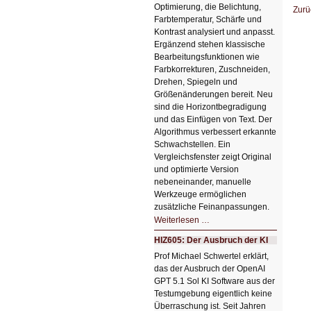
Optimierung, die Belichtung,
Zurü
Farbtemperatur, Schärfe und
Kontrast analysiert und anpasst.
Ergänzend stehen klassische
Bearbeitungsfunktionen wie
Farbkorrekturen, Zuschneiden,
Drehen, Spiegeln und
Größenänderungen bereit. Neu
sind die Horizontbegradigung
und das Einfügen von Text. Der
Algorithmus verbessert erkannte
Schwachstellen. Ein
Vergleichsfenster zeigt Original
und optimierte Version
nebeneinander, manuelle
Werkzeuge ermöglichen
zusätzliche Feinanpassungen.
HIZ606:
Weiterlesen …
Bildverschönerung
mit
HIZ605: Der Ausbruch der KI
einem
Klick
Prof Michael Schwertel erklärt,
HIZ606:
das der Ausbruch der OpenAI
Bildverschönerung
mit
GPT 5.1 Sol KI Software aus der
einem
Testumgebung eigentlich keine
Klick
Überraschung ist. Seit Jahren