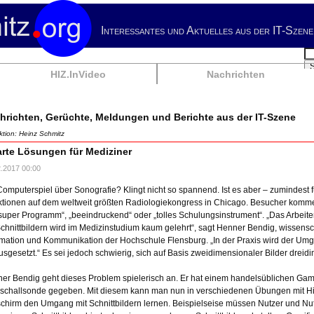
Interessantes und Aktuelles aus der IT-Szene
Su
HIZ.InVideo
Nachrichten
hrichten, Gerüchte, Meldungen und Berichte aus der IT-Szene
tion: Heinz Schmitz
rte Lösungen für Mediziner
2.2017 00:00
Computerspiel über Sonografie? Klingt nicht so spannend. Ist es aber – zumindest f
tionen auf dem weltweit größten Radiologiekongress in Chicago. Besucher kommen
„super Programm“, „beeindruckend“ oder „tolles Schulungsinstrument“. „Das Arbeit
Schnittbildern wird im Medizinstudium kaum gelehrt“, sagt Henner Bendig, wissensch
rmation und Kommunikation der Hochschule Flensburg. „In der Praxis wird der Umg
usgesetzt.“ Es sei jedoch schwierig, sich auf Basis zweidimensionaler Bilder dreid
er Bendig geht dieses Problem spielerisch an. Er hat einem handelsüblichen Gam
aschallsonde gegeben. Mit diesem kann man nun in verschiedenen Übungen mit Hi
schirm den Umgang mit Schnittbildern lernen. Beispielseise müssen Nutzer und Nu