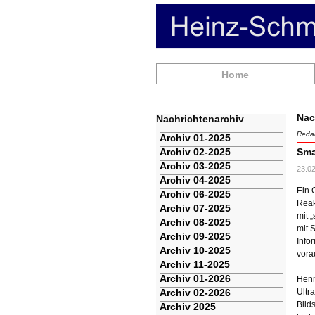
Navigation
Home
überspringen
Nac
Nachrichtenarchiv
Redak
Navigation
Archiv 01-2025
überspringen
Archiv 02-2025
Sma
Archiv 03-2025
23.0
Archiv 04-2025
Ein 
Archiv 06-2025
Reak
Archiv 07-2025
mit 
Archiv 08-2025
mit 
Archiv 09-2025
Info
Archiv 10-2025
vora
Archiv 11-2025
Archiv 01-2026
Henn
Archiv 02-2026
Ultr
Bild
Archiv 2025