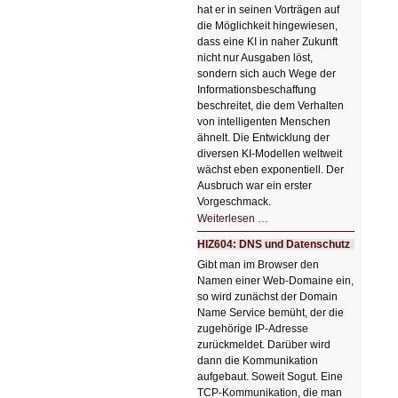
hat er in seinen Vorträgen auf
die Möglichkeit hingewiesen,
dass eine KI in naher Zukunft
nicht nur Ausgaben löst,
sondern sich auch Wege der
Informationsbeschaffung
beschreitet, die dem Verhalten
von intelligenten Menschen
ähnelt. Die Entwicklung der
diversen KI-Modellen weltweit
wächst eben exponentiell. Der
Ausbruch war ein erster
Vorgeschmack.
HIZ605:
Weiterlesen …
Der
Ausbruch
HIZ604: DNS und Datenschutz
der
KI
Gibt man im Browser den
Namen einer Web-Domaine ein,
so wird zunächst der Domain
Name Service bemüht, der die
zugehörige IP-Adresse
zurückmeldet. Darüber wird
dann die Kommunikation
aufgebaut. Soweit Sogut. Eine
TCP-Kommunikation, die man