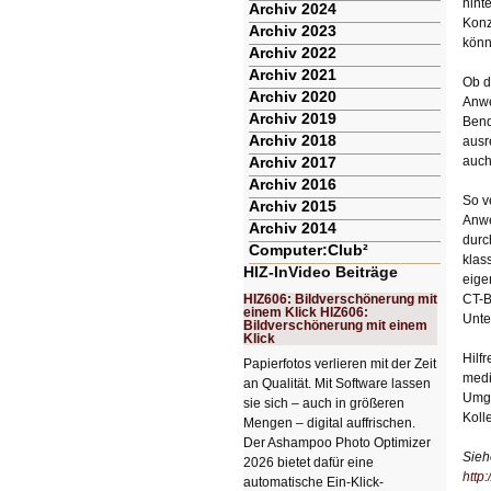
hint
Archiv 2024
Konz
Archiv 2023
könn
Archiv 2022
Archiv 2021
Ob d
Archiv 2020
Anwe
Archiv 2019
Bend
Archiv 2018
ausr
Archiv 2017
auch
Archiv 2016
So v
Archiv 2015
Anwe
Archiv 2014
durc
Computer:Club²
klas
HIZ-InVideo Beiträge
eige
HIZ606: Bildverschönerung mit
CT-B
einem Klick HIZ606:
Unte
Bildverschönerung mit einem
Klick
Hilf
Papierfotos verlieren mit der Zeit
medi
an Qualität. Mit Software lassen
Umga
sie sich – auch in größeren
Koll
Mengen – digital auffrischen.
Der Ashampoo Photo Optimizer
Sieh
2026 bietet dafür eine
http
automatische Ein-Klick-