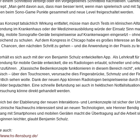
er einem Schnittbild verbirgt oder ein vorgegebenes Schnittbild nachstellen. Gamifi
ept: „Man geht davon aus, dass man besser lernt, wenn man spielerisch und mit Spa
en beim Sono-Game Punkte gesammelt und neue Level freigeschaltet werden.
as Konzept tatsächlich Wirkung entfaltet, müsse man durch Tests im klinischen Allta
ndung im Krankenhaus oder der Medizinerausbildung würde der Einsatz Sinn ma
ig, mobile Sonografie-Geräte beispielsweise auf Krankenwagen eingesetzt – ohn
eichend zu schulen. Auf dem Kongress in Chicago habe es großes Interesse an B
 Chancen, den nächsten Schritt zu gehen – und die Anwendung in der Praxis zu te
erhält es sich auch mit der von Benjamin Schulz entwickelten App. Als Lehrkraft fü
ndung für mobile Geräte entwickelt, die es Radiologen erlaubt, schneller und o
hzuführen. „Klassische Bedienkonzepte funktionieren in diesem Bereich nicht“, er
sisch – über den Touchscreen, verursache dies Fingerabrücke, Schmutz und der Fin
ntlich sehen wolle. Dank der neuen App können Radiologen beispielsweise durc
ilder begutachten. Eine schnelle Befundung sei auch in hektischen Notfallsituation
rsuchung könne direkt gehandelt werden.
reich bei der Etablierung der neuen Interaktions- und Lernkonzepte ist sicher der 
zinische Nachwuchs interessiert sind an neuen Technologien, wie Henner Bendig 
ng mit Smartphones und mobilen Geräten macht die Übertragung auf die Arbeit si
eginnen leichter, glaubt Benjamin Schulz.
e auch:
://www.hs-flensburg.de/