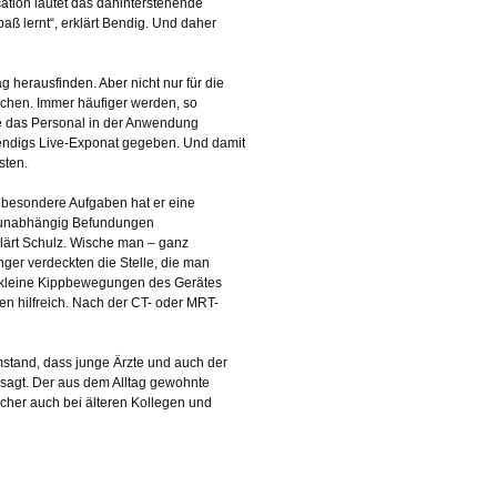
cation lautet das dahinterstehende
ß lernt“, erklärt Bendig. Und daher
g herausfinden. Aber nicht nur für die
chen. Immer häufiger werden, so
e das Personal in der Anwendung
endigs Live-Exponat gegeben. Und damit
sten.
r besondere Aufgaben hat er eine
rtsunabhängig Befundungen
klärt Schulz. Wische man – ganz
ger verdeckten die Stelle, die man
h kleine Kippbewegungen des Gerätes
en hilfreich. Nach der CT- oder MRT-
Umstand, dass junge Ärzte und auch der
sagt. Der aus dem Alltag gewohnte
cher auch bei älteren Kollegen und