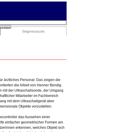
chbegriffe
Suchen
Impressum
ür ärztliches Personal. Das zeigen die
tierten die Arbeit von Henner Bendig
en mit der Ultraschallsonde, der Umgang
aftlicher Mitarbeiter im Fachbereich
ang mit dem Ultraschallgerät aber
imensionale Objekte vorzustellen.
econtroller das Aussehen einer
lfe einfacher geometrischer Formen am
tzerinnen erkennen, welches Objekt sich