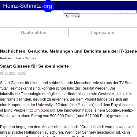
Suchbegriffe
Interessant
Suchen
Nachrichten
Impressum
Nachrichten, Gerüchte, Meldungen und Berichte aus der IT-Szene
Redaktion: Heinz Schmitz
Smart Glasses für Sehbehinderte
05.08.2014 00:02
Smart Glasses für blinde und sehbehinderte Menschen, wie sie aus der TV-Serie
"Star Trek" bekannt sind, könnten schon bald zur Realität werden. Die
futuristische Technologie ermöglicht es, Hindernisse sowie Gesichter, die sich in
der Nähe befinden, deutlich zu erkennen. Bei dem Projekt handelt es sich um
eine Kooperation der University of Oxford (
http://ox.ac.uk
) und dem Royal Institute
of Blind People (
http://rnib.org.uk
). Die Innovation hat bei einem Google-Benefiz-
Wettbewerb einen Betrag von 500.000 Pfund (rund 627.000 Euro) gewonnen.
Experten begegnen dem Ansatz eher skeptisch. "Grundsätzlich warnen wir davor,
unrealistische Hoffnungen zu schüren. Wenn der Sehnerv geschädigt ist, kann