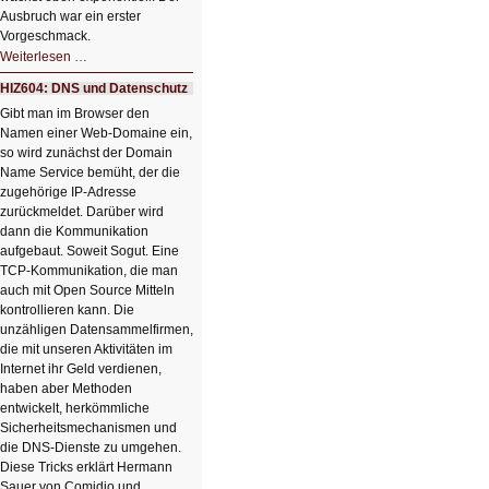
Ausbruch war ein erster
Vorgeschmack.
HIZ605:
Weiterlesen …
Der
Ausbruch
HIZ604: DNS und Datenschutz
der
KI
Gibt man im Browser den
Namen einer Web-Domaine ein,
so wird zunächst der Domain
Name Service bemüht, der die
zugehörige IP-Adresse
zurückmeldet. Darüber wird
dann die Kommunikation
aufgebaut. Soweit Sogut. Eine
TCP-Kommunikation, die man
auch mit Open Source Mitteln
kontrollieren kann. Die
unzähligen Datensammelfirmen,
die mit unseren Aktivitäten im
Internet ihr Geld verdienen,
haben aber Methoden
entwickelt, herkömmliche
Sicherheitsmechanismen und
die DNS-Dienste zu umgehen.
Diese Tricks erklärt Hermann
Sauer von Comidio und