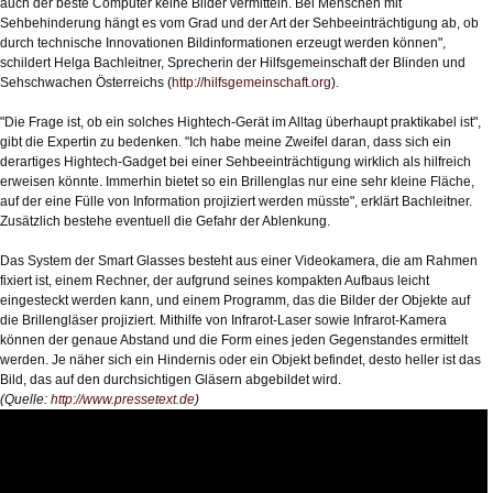
auch der beste Computer keine Bilder vermitteln. Bei Menschen mit
Sehbehinderung hängt es vom Grad und der Art der Sehbeeinträchtigung ab, ob
durch technische Innovationen Bildinformationen erzeugt werden können",
schildert Helga Bachleitner, Sprecherin der Hilfsgemeinschaft der Blinden und
Sehschwachen Österreichs (
http://hilfsgemeinschaft.org
).
"Die Frage ist, ob ein solches Hightech-Gerät im Alltag überhaupt praktikabel ist",
gibt die Expertin zu bedenken. "Ich habe meine Zweifel daran, dass sich ein
derartiges Hightech-Gadget bei einer Sehbeeinträchtigung wirklich als hilfreich
erweisen könnte. Immerhin bietet so ein Brillenglas nur eine sehr kleine Fläche,
auf der eine Fülle von Information projiziert werden müsste", erklärt Bachleitner.
Zusätzlich bestehe eventuell die Gefahr der Ablenkung.
Das System der Smart Glasses besteht aus einer Videokamera, die am Rahmen
fixiert ist, einem Rechner, der aufgrund seines kompakten Aufbaus leicht
eingesteckt werden kann, und einem Programm, das die Bilder der Objekte auf
die Brillengläser projiziert. Mithilfe von Infrarot-Laser sowie Infrarot-Kamera
können der genaue Abstand und die Form eines jeden Gegenstandes ermittelt
werden. Je näher sich ein Hindernis oder ein Objekt befindet, desto heller ist das
Bild, das auf den durchsichtigen Gläsern abgebildet wird.
(Quelle:
http://www.pressetext.de
)