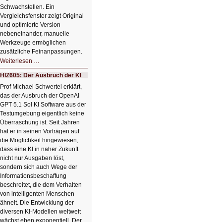
Schwachstellen. Ein
Vergleichsfenster zeigt Original
und optimierte Version
nebeneinander, manuelle
Werkzeuge ermöglichen
zusätzliche Feinanpassungen.
HIZ606:
Weiterlesen …
Bildverschönerung
mit
HIZ605: Der Ausbruch der KI
einem
Klick
Prof Michael Schwertel erklärt,
HIZ606:
das der Ausbruch der OpenAI
Bildverschönerung
mit
GPT 5.1 Sol KI Software aus der
einem
Testumgebung eigentlich keine
Klick
Überraschung ist. Seit Jahren
hat er in seinen Vorträgen auf
die Möglichkeit hingewiesen,
dass eine KI in naher Zukunft
nicht nur Ausgaben löst,
sondern sich auch Wege der
Informationsbeschaffung
beschreitet, die dem Verhalten
von intelligenten Menschen
ähnelt. Die Entwicklung der
diversen KI-Modellen weltweit
wächst eben exponentiell. Der