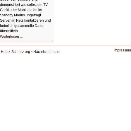
demonstriert wie selbst ein TV-
Gerät oder Mobiltelefon im
Standby Modus ungefragt
Server im Netz kontaktieren und
heimlich gesammelte Daten
übermitteln.
HIZ604:
Weiterlesen …
DNS
und
Datenschutz
Impressum
Heinz-Schmitz.org
Nachrichtenleser