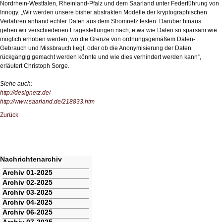
Nordrhein-Westfalen, Rheinland-Pfalz und dem Saarland unter Federführung von
Innogy. „Wir werden unsere bisher abstrakten Modelle der kryptographischen
Verfahren anhand echter Daten aus dem Stromnetz testen. Darüber hinaus
gehen wir verschiedenen Fragestellungen nach, etwa wie Daten so sparsam wie
möglich erhoben werden, wo die Grenze von ordnungsgemäßem Daten-
Gebrauch und Missbrauch liegt, oder ob die Anonymisierung der Daten
rückgängig gemacht werden könnte und wie dies verhindert werden kann“,
erläutert Christoph Sorge.
Siehe auch:
http://designetz.de/
http://www.saarland.de/218833.htm
Zurück
Nachrichtenarchiv
Navigation
Archiv 01-2025
überspringen
Archiv 02-2025
Archiv 03-2025
Archiv 04-2025
Archiv 06-2025