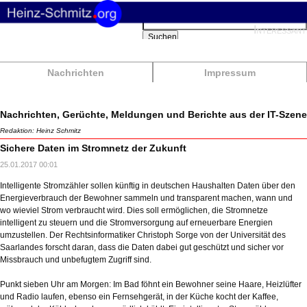
Suchbegriffe
Interessant
Suchen
Nachrichten
Impressum
Nachrichten, Gerüchte, Meldungen und Berichte aus der IT-Szene
Redaktion: Heinz Schmitz
Sichere Daten im Stromnetz der Zukunft
25.01.2017 00:01
Intelligente Stromzähler sollen künftig in deutschen Haushalten Daten über den
Energieverbrauch der Bewohner sammeln und transparent machen, wann und
wo wieviel Strom verbraucht wird. Dies soll ermöglichen, die Stromnetze
intelligent zu steuern und die Stromversorgung auf erneuerbare Energien
umzustellen. Der Rechtsinformatiker Christoph Sorge von der Universität des
Saarlandes forscht daran, dass die Daten dabei gut geschützt und sicher vor
Missbrauch und unbefugtem Zugriff sind.
Punkt sieben Uhr am Morgen: Im Bad föhnt ein Bewohner seine Haare, Heizlüfter
und Radio laufen, ebenso ein Fernsehgerät, in der Küche kocht der Kaffee,