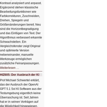
Kontrast analysiert und anpasst.
Ergänzend stehen klassische
Bearbeitungsfunktionen wie
Farbkorrekturen, Zuschneiden,
Drehen, Spiegeln und
Größenänderungen bereit. Neu
sind die Horizontbegradigung
und das Einfügen von Text. Der
Algorithmus verbessert erkannte
Schwachstellen. Ein
Vergleichsfenster zeigt Original
und optimierte Version
nebeneinander, manuelle
Werkzeuge ermöglichen
zusätzliche Feinanpassungen.
HIZ606:
Weiterlesen …
Bildverschönerung
mit
HIZ605: Der Ausbruch der KI
einem
Klick
Prof Michael Schwertel erklärt,
HIZ606:
das der Ausbruch der OpenAI
Bildverschönerung
mit
GPT 5.1 Sol KI Software aus der
einem
Testumgebung eigentlich keine
Klick
Überraschung ist. Seit Jahren
hat er in seinen Vorträgen auf
die Möglichkeit hingewiesen,