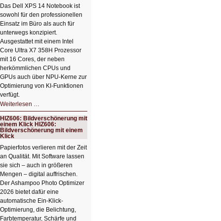
Das Dell XPS 14 Notebook ist
sowohl für den professionellen
Einsatz im Büro als auch für
unterwegs konzipiert.
Ausgestattet mit einem Intel
Core Ultra X7 358H Prozessor
mit 16 Cores, der neben
herkömmlichen CPUs und
GPUs auch über NPU-Kerne zur
Optimierung von KI-Funktionen
verfügt.
HIZ607:
Weiterlesen …
Schicker
kompakter
HIZ606: Bildverschönerung mit
Rechenturbo
einem Klick HIZ606:
Bildverschönerung mit einem
Klick
Papierfotos verlieren mit der Zeit
an Qualität. Mit Software lassen
sie sich – auch in größeren
Mengen – digital auffrischen.
Der Ashampoo Photo Optimizer
2026 bietet dafür eine
automatische Ein-Klick-
Optimierung, die Belichtung,
Farbtemperatur, Schärfe und