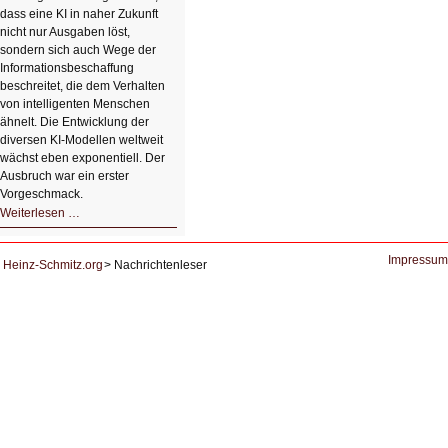
dass eine KI in naher Zukunft
nicht nur Ausgaben löst,
sondern sich auch Wege der
Informationsbeschaffung
beschreitet, die dem Verhalten
von intelligenten Menschen
ähnelt. Die Entwicklung der
diversen KI-Modellen weltweit
wächst eben exponentiell. Der
Ausbruch war ein erster
Vorgeschmack.
HIZ605:
Weiterlesen …
Der
Ausbruch
der
KI
Impressum
Heinz-Schmitz.org
Nachrichtenleser