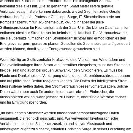
während der Kühlschrank unermüdlich kühlt. Ein intelligenter Stromzähler
bekommt dies alles mit. „Die so genannten Smart Meter liefern genaue
Verbrauchsdaten. Sie erkennen dabei auch, wieviel Strom einzelne Geräte
verbrauchen“, erklärt Professor Christoph Sorge, IT- Sicherheitsexperte am
Kompetenzzentrum für IT-Sicherheit CISPA und Inhaber der juris-
Stiftungsprofessur für Rechtsinformatik der Saar-Uni. Die kleinen Datensammler
entlarven nicht nur Stromfresser im heimischen Haushalt. Die Verbrauchswerte,
die sie übermitteln, machen den Strombedarf sichtbar und ermöglichen es den
Energieversorgern, genau zu planen. So sollen die Stromnetze „smart“ gesteuert
werden können, damit sie der Energiewende gewachsen sind.
Wenn künftig an Stelle zentraler Kraftwerke eine Vielzahl von Windrädern und
Photovoltaikanlagen ihren Strom von überallher einspeisen, muss das Stromnetz
flexibel sein und auch bei großen Schwankungen funktionieren. Es muss bei
Flaute und Dunkelheit die Versorgung sicherstellen, Stromüberschüsse abbauen
und auf plötzlichen Bedarf reagieren können. Die Daten der intelligenten Strom-
Messsysteme helfen dabei, den Stromverbrauch besser vorherzusagen. Solche
Daten wären aber auch für andere interessant: etwa für Einbrecher, die
ausspionieren wollen, wann jemand zu Hause ist, oder für die Werbewirtschaft
und für Ermittlungsbehörden.
„Im intelligenten Stromnetz werden massenhaft personenbezogene Daten
gesammelt, die rechtlich geschützt sind. Wir verwenden kryptographische
Verfahren, um diesen Schutz umzusetzen und sie vor Missbrauch und
unbefugtem Zugriff zu sichern“, erläutert Christoph Sorge. In seiner Forschung am