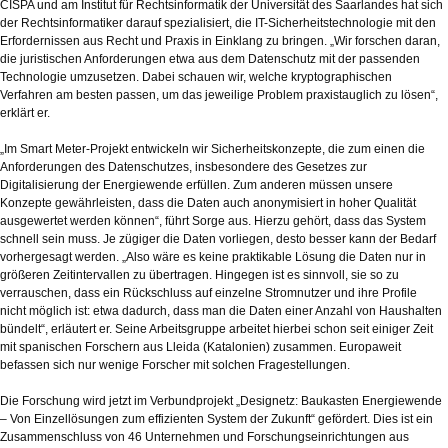
CISPA und am Institut für Rechtsinformatik der Universität des Saarlandes hat sich
der Rechtsinformatiker darauf spezialisiert, die IT-Sicherheitstechnologie mit den
Erfordernissen aus Recht und Praxis in Einklang zu bringen. „Wir forschen daran,
die juristischen Anforderungen etwa aus dem Datenschutz mit der passenden
Technologie umzusetzen. Dabei schauen wir, welche kryptographischen
Verfahren am besten passen, um das jeweilige Problem praxistauglich zu lösen“,
erklärt er.
„Im Smart Meter-Projekt entwickeln wir Sicherheitskonzepte, die zum einen die
Anforderungen des Datenschutzes, insbesondere des Gesetzes zur
Digitalisierung der Energiewende erfüllen. Zum anderen müssen unsere
Konzepte gewährleisten, dass die Daten auch anonymisiert in hoher Qualität
ausgewertet werden können“, führt Sorge aus. Hierzu gehört, dass das System
schnell sein muss. Je zügiger die Daten vorliegen, desto besser kann der Bedarf
vorhergesagt werden. „Also wäre es keine praktikable Lösung die Daten nur in
größeren Zeitintervallen zu übertragen. Hingegen ist es sinnvoll, sie so zu
verrauschen, dass ein Rückschluss auf einzelne Stromnutzer und ihre Profile
nicht möglich ist: etwa dadurch, dass man die Daten einer Anzahl von Haushalten
bündelt“, erläutert er. Seine Arbeitsgruppe arbeitet hierbei schon seit einiger Zeit
mit spanischen Forschern aus Lleida (Katalonien) zusammen. Europaweit
befassen sich nur wenige Forscher mit solchen Fragestellungen.
Die Forschung wird jetzt im Verbundprojekt „Designetz: Baukasten Energiewende
– Von Einzellösungen zum effizienten System der Zukunft“ gefördert. Dies ist ein
Zusammenschluss von 46 Unternehmen und Forschungseinrichtungen aus