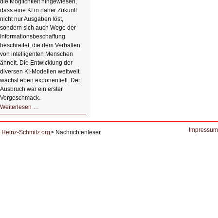
die Möglichkeit hingewiesen,
dass eine KI in naher Zukunft
nicht nur Ausgaben löst,
sondern sich auch Wege der
Informationsbeschaffung
beschreitet, die dem Verhalten
von intelligenten Menschen
ähnelt. Die Entwicklung der
diversen KI-Modellen weltweit
wächst eben exponentiell. Der
Ausbruch war ein erster
Vorgeschmack.
HIZ605:
Weiterlesen …
Der
Ausbruch
der
KI
Impressum
Heinz-Schmitz.org
Nachrichtenleser