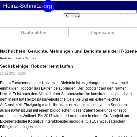
Suchbegriffe
Interessant
Suchen
Nachrichten
Impressum
Nachrichten, Gerüchte, Meldungen und Berichte aus der IT-Szene
Redaktion: Heinz Schmitz
Sechsbeiniger Roboter lernt laufen
16.12.2014 00:00
Einem Forscherteam der Universität Bielefeld ist es gelungen, einem weltweit
einmaligen Roboter das Laufen beizubringen. Der Roboter trägt den Namen
Hector. Er ist nach dem Vorbild einer Stabheuschrecke konstruiert. Inspiriert von
dem Insekt hat Hector passiv-elastische Gelenke und ein extrem leichtes
Außenskelett. Einzigartig macht ihn, dass er zudem mit sehr vielen Sensoren
ausgestattet ist und mit einem biologischen, dezentralen Regelungskonzept
arbeitet, dem Walknet. Bis 2017 wird der Laufroboter in einem Großprojekt am
Exzellenzcluster Kognitive Interaktionstechnologie (CITEC) mit zusätzlichen
Fähigkeiten ausgestattet.