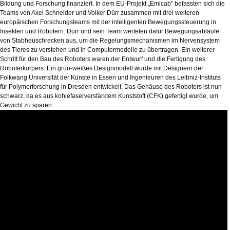
Bildung und Forschung finanziert. In dem EU-Projekt „Emicab“ befassten sich die
Teams von Axel Schneider und Volker Dürr zusammen mit drei weiteren
europäischen Forschungsteams mit der intelligenten Bewegungssteuerung in
Insekten und Robotern. Dürr und sein Team werteten dafür Bewegungsabläufe
von Stabheuschrecken aus, um die Regelungsmechanismen im Nervensystem
des Tieres zu verstehen und in Computermodelle zu übertragen. Ein weiterer
Schritt für den Bau des Roboters waren der Entwurf und die Fertigung des
Roboterkörpers. Ein grün-weißes Designmodell wurde mit Designern der
Folkwang Universität der Künste in Essen und Ingenieuren des Leibniz-Instituts
für Polymerforschung in Dresden entwickelt. Das Gehäuse des Roboters ist nun
schwarz, da es aus kohlefaserverstärktem Kunststoff (CFK) gefertigt wurde, um
Gewicht zu sparen.