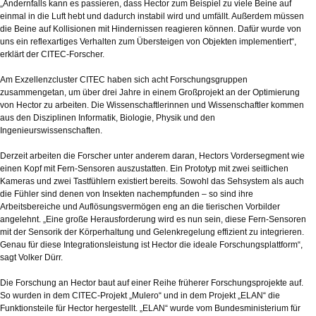
„Andernfalls kann es passieren, dass Hector zum Beispiel zu viele Beine auf
einmal in die Luft hebt und dadurch instabil wird und umfällt. Außerdem müssen
die Beine auf Kollisionen mit Hindernissen reagieren können. Dafür wurde von
uns ein reflexartiges Verhalten zum Übersteigen von Objekten implementiert“,
erklärt der CITEC-Forscher.
Am Exzellenzcluster CITEC haben sich acht Forschungsgruppen
zusammengetan, um über drei Jahre in einem Großprojekt an der Optimierung
von Hector zu arbeiten. Die Wissenschaftlerinnen und Wissenschaftler kommen
aus den Disziplinen Informatik, Biologie, Physik und den
Ingenieurswissenschaften.
Derzeit arbeiten die Forscher unter anderem daran, Hectors Vordersegment wie
einen Kopf mit Fern-Sensoren auszustatten. Ein Prototyp mit zwei seitlichen
Kameras und zwei Tastfühlern existiert bereits. Sowohl das Sehsystem als auch
die Fühler sind denen von Insekten nachempfunden – so sind ihre
Arbeitsbereiche und Auflösungsvermögen eng an die tierischen Vorbilder
angelehnt. „Eine große Herausforderung wird es nun sein, diese Fern-Sensoren
mit der Sensorik der Körperhaltung und Gelenkregelung effizient zu integrieren.
Genau für diese Integrationsleistung ist Hector die ideale Forschungsplattform“,
sagt Volker Dürr.
Die Forschung an Hector baut auf einer Reihe früherer Forschungsprojekte auf.
So wurden in dem CITEC-Projekt „Mulero“ und in dem Projekt „ELAN“ die
Funktionsteile für Hector hergestellt. „ELAN“ wurde vom Bundesministerium für