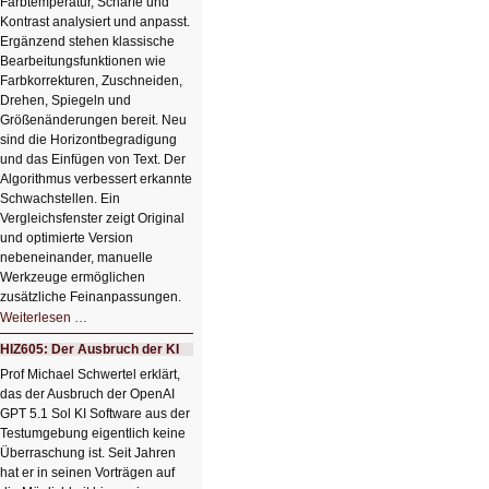
Farbtemperatur, Schärfe und
Kontrast analysiert und anpasst.
Ergänzend stehen klassische
Bearbeitungsfunktionen wie
Farbkorrekturen, Zuschneiden,
Drehen, Spiegeln und
Größenänderungen bereit. Neu
sind die Horizontbegradigung
und das Einfügen von Text. Der
Algorithmus verbessert erkannte
Schwachstellen. Ein
Vergleichsfenster zeigt Original
und optimierte Version
nebeneinander, manuelle
Werkzeuge ermöglichen
zusätzliche Feinanpassungen.
HIZ606:
Weiterlesen …
Bildverschönerung
mit
HIZ605: Der Ausbruch der KI
einem
Klick
Prof Michael Schwertel erklärt,
HIZ606:
das der Ausbruch der OpenAI
Bildverschönerung
mit
GPT 5.1 Sol KI Software aus der
einem
Testumgebung eigentlich keine
Klick
Überraschung ist. Seit Jahren
hat er in seinen Vorträgen auf