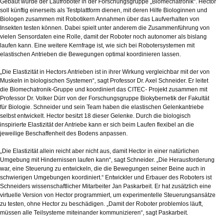
Gebaut wurde der Laufroboter in der Forschungsgruppe „Biomechatronik“. Hector
soll künftig einerseits als Testplattform dienen, mit deren Hilfe Biologinnen und
Biologen zusammen mit Robotikern Annahmen über das Laufverhalten von
Insekten testen können. Dabei spielt unter anderem die Zusammenführung von
vielen Sensordaten eine Rolle, damit der Roboter noch autonomer als bislang
laufen kann. Eine weitere Kernfrage ist, wie sich bei Robotersystemen mit
elastischen Antrieben die Bewegungen optimal koordinieren lassen.
„Die Elastizität in Hectors Antrieben ist in ihrer Wirkung vergleichbar mit der von
Muskeln in biologischen Systemen“, sagt Professor Dr. Axel Schneider. Er leitet
die Biomechatronik-Gruppe und koordiniert das CITEC- Projekt zusammen mit
Professor Dr. Volker Dürr von der Forschungsgruppe Biokybernetik der Fakultät
für Biologie. Schneider und sein Team haben die elastischen Gelenkantriebe
selbst entwickelt. Hector besitzt 18 dieser Gelenke. Durch die biologisch
inspirierte Elastizität der Antriebe kann er sich beim Laufen flexibel an die
jeweilige Beschaffenheit des Bodens anpassen.
„Die Elastizität allein reicht aber nicht aus, damit Hector in einer natürlichen
Umgebung mit Hindernissen laufen kann“, sagt Schneider. „Die Herausforderung
war, eine Steuerung zu entwickeln, die die Bewegungen seiner Beine auch in
schwierigen Umgebungen koordiniert.“ Entwickler und Erbauer des Roboters ist
Schneiders wissenschaftlicher Mitarbeiter Jan Paskarbeit. Er hat zusätzlich eine
virtuelle Version von Hector programmiert, um experimentelle Steuerungsansätze
zu testen, ohne Hector zu beschädigen. „Damit der Roboter problemlos läuft,
müssen alle Teilsysteme miteinander kommunizieren“, sagt Paskarbeit.