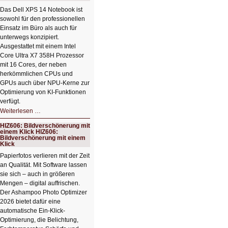
Das Dell XPS 14 Notebook ist
sowohl für den professionellen
Einsatz im Büro als auch für
unterwegs konzipiert.
Ausgestattet mit einem Intel
Core Ultra X7 358H Prozessor
mit 16 Cores, der neben
herkömmlichen CPUs und
GPUs auch über NPU-Kerne zur
Optimierung von KI-Funktionen
verfügt.
HIZ607:
Weiterlesen …
Schicker
kompakter
HIZ606: Bildverschönerung mit
Rechenturbo
einem Klick HIZ606:
Bildverschönerung mit einem
Klick
Papierfotos verlieren mit der Zeit
an Qualität. Mit Software lassen
sie sich – auch in größeren
Mengen – digital auffrischen.
Der Ashampoo Photo Optimizer
2026 bietet dafür eine
automatische Ein-Klick-
Optimierung, die Belichtung,