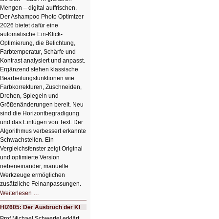
Mengen – digital auffrischen.
Der Ashampoo Photo Optimizer
2026 bietet dafür eine
automatische Ein-Klick-
Optimierung, die Belichtung,
Farbtemperatur, Schärfe und
Kontrast analysiert und anpasst.
Ergänzend stehen klassische
Bearbeitungsfunktionen wie
Farbkorrekturen, Zuschneiden,
Drehen, Spiegeln und
Größenänderungen bereit. Neu
sind die Horizontbegradigung
und das Einfügen von Text. Der
Algorithmus verbessert erkannte
Schwachstellen. Ein
Vergleichsfenster zeigt Original
und optimierte Version
nebeneinander, manuelle
Werkzeuge ermöglichen
zusätzliche Feinanpassungen.
HIZ606:
Weiterlesen …
Bildverschönerung
mit
HIZ605: Der Ausbruch der KI
einem
Klick
Prof Michael Schwertel erklärt,