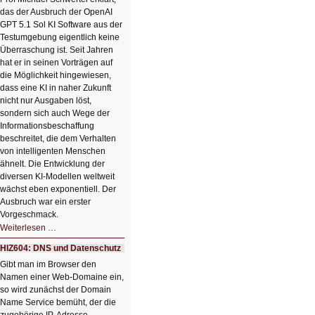
HIZ606:
das der Ausbruch der OpenAI
Bildverschönerung
mit
GPT 5.1 Sol KI Software aus der
einem
Testumgebung eigentlich keine
Klick
Überraschung ist. Seit Jahren
hat er in seinen Vorträgen auf
die Möglichkeit hingewiesen,
dass eine KI in naher Zukunft
nicht nur Ausgaben löst,
sondern sich auch Wege der
Informationsbeschaffung
beschreitet, die dem Verhalten
von intelligenten Menschen
ähnelt. Die Entwicklung der
diversen KI-Modellen weltweit
wächst eben exponentiell. Der
Ausbruch war ein erster
Vorgeschmack.
HIZ605:
Weiterlesen …
Der
Ausbruch
HIZ604: DNS und Datenschutz
der
KI
Gibt man im Browser den
Namen einer Web-Domaine ein,
so wird zunächst der Domain
Name Service bemüht, der die