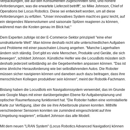
Verpackungen, die auf den Konsumenten zugeschnitten sind, und höhere
Anforderungen, was die erwartete Lieferzeit betrifft", so Mike Johnson, Chief of
Operations bei Locus Robotics. Diese sei entwickelt worden, um all diese
Anforderungen zu erfüllen. "Unser innovatives System macht es ganz leicht, auf
ein steigendes Warenvolumen und saisonale Spitzen reagieren zu können,
während man die Kosten genau im Blick hat."
Dem Experten zufolge ist der E-Commerce-Sektor prinzipiell "eine eher
unstrukturierte Welt". Man könne deshalb nicht alle unterschiedlichen Aufgaben
und Probleme mit einer pauschalen Lösung angehen. "Manche Lagerhallen
ändern sich ständig. Dort gibt es viele Menschen, Produkte und Geräte, die sich
bewegen", schildert Johnson. Künstliche Helfer wie die LocusBots müssten sich
deshalb jederzeit selbständig an die Gegebenheiten anpassen können. "Das ist
eine ähnliche Herausforderung wie bei selbstfahrenden Autos. Die Roboter
müssen sicher navigieren können und daneben auch dazu beitragen, dass ihre
menschlichen Kollegen produktiver sein können", meint der Robotik-Fachmann.
Bislang haben die LocusBots ein Navigationssystem verwendet, das im Grunde
wie Google Maps mit einer darübergelegten Ebene für Aufgabenplanung und
optischer Raumerfassung funktioniert hat. "Die Roboter hatten eine vorinstallierte
Karte zur Verfügung, über die sie ihre Arbeitsroute planen konnten. Mithilfe
verschiedener Sensoren konnten sie zumindest eingeschränkt auf ihre
Umgebung reagieren", erläutert Johnson das alte Modell.
Mit dem neuen "LRAN System" (Locus Robotics Advanced Navigation) können