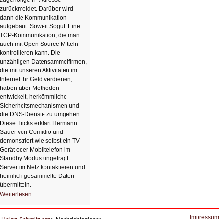
zugehörige IP-Adresse
zurückmeldet. Darüber wird
dann die Kommunikation
aufgebaut. Soweit Sogut. Eine
TCP-Kommunikation, die man
auch mit Open Source Mitteln
kontrollieren kann. Die
unzähligen Datensammelfirmen,
die mit unseren Aktivitäten im
Internet ihr Geld verdienen,
haben aber Methoden
entwickelt, herkömmliche
Sicherheitsmechanismen und
die DNS-Dienste zu umgehen.
Diese Tricks erklärt Hermann
Sauer von Comidio und
demonstriert wie selbst ein TV-
Gerät oder Mobiltelefon im
Standby Modus ungefragt
Server im Netz kontaktieren und
heimlich gesammelte Daten
übermitteln.
HIZ604:
Weiterlesen …
DNS
und
Datenschutz
Impressum