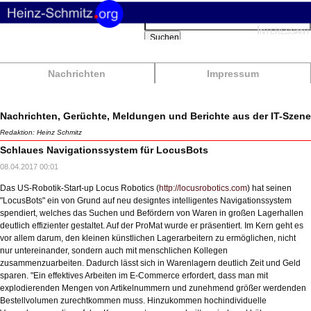
Suchbegriffe
Interessant
Suchen
Nachrichten
Impressum
Nachrichten, Gerüchte, Meldungen und Berichte aus der IT-Szene
Redaktion: Heinz Schmitz
Schlaues Navigationssystem für LocusBots
08.04.2017 00:01
Das US-Robotik-Start-up Locus Robotics (
http://locusrobotics.com
) hat seinen
"LocusBots" ein von Grund auf neu designtes intelligentes Navigationssystem
spendiert, welches das Suchen und Befördern von Waren in großen Lagerhallen
deutlich effizienter gestaltet. Auf der ProMat wurde er präsentiert. Im Kern geht es
vor allem darum, den kleinen künstlichen Lagerarbeitern zu ermöglichen, nicht
nur untereinander, sondern auch mit menschlichen Kollegen
zusammenzuarbeiten. Dadurch lässt sich in Warenlagern deutlich Zeit und Geld
sparen. "Ein effektives Arbeiten im E-Commerce erfordert, dass man mit
explodierenden Mengen von Artikelnummern und zunehmend größer werdenden
Bestellvolumen zurechtkommen muss. Hinzukommen hochindividuelle