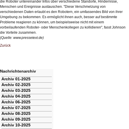
die Roboter untereinander Infos über verschiedene Standorte, Hindernisse,
Menschen und Ereignisse austauschen. "Diese Verschmelzung von
verschiedenen Daten erlaubt es den Robotern, ein umfassendes Bild von ihrer
Umgebung zu bekommen. Es ermöglicht ihnen auch, besser auf bestimmte
Probleme reagieren zu können, um beispielsweise nicht mit einem
vorbeilaufenden Roboter- oder Menschenkollegen zu kollidieren", fasst Johnson
die Vorteile zusammen.
(Quelle:
www.pressetext.de
)
Zurück
Nachrichtenarchiv
Navigation
Archiv 01-2025
überspringen
Archiv 02-2025
Archiv 03-2025
Archiv 04-2025
Archiv 06-2025
Archiv 07-2025
Archiv 08-2025
Archiv 09-2025
Archiv 10-2025