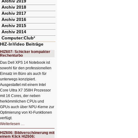
Archiv 2019
Archiv 2018
Archiv 2017
Archiv 2016
Archiv 2015
Archiv 2014
Computer:Club²
HIZ-InVideo Beiträge
HIZ607: Schicker kompakter
Rechenturbo
Das Dell XPS 14 Notebook ist
sowohl für den professionellen
Einsatz im Büro als auch für
unterwegs konzipiert.
Ausgestattet mit einem Intel
Core Ultra X7 358H Prozessor
mit 16 Cores, der neben
herkömmlichen CPUs und
GPUs auch über NPU-Kerne zur
Optimierung von KI-Funktionen
verfügt.
HIZ607:
Weiterlesen …
Schicker
kompakter
HIZ606: Bildverschönerung mit
Rechenturbo
einem Klick HIZ606: