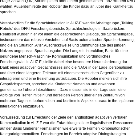
Frage-Antwort-Quiz, Sortierspielen oder einem gemeinsamen Tanz mit dem NAO
wählen. Außerdem regte der Roboter die Kinder dazu an, über ihre Krankheit zu
sprechen.
Verantwortlich für die Sprachinteraktion in ALIZ-E war die Arbeitsgruppe „Talking
Robots“ des DFKI-Forschungsbereichs Sprachtechnologie in Saarbrücken.
Realisiert wurden hier vor allem die gesprochenen Dialoge, die Spracheingabe,
insbesondere das robuste Verstehen auf Basis automatischer Spracherkennung,
und die an Situation, Alter, Ausdrucksweise und Stimmungslage des jungen
Nutzers angepasste Sprachausgabe. Die Langzeit-Interaktion, Basis für eine
gelungene Mensch-Maschine- Kommunikation und vordringliches
Forschungsziel in ALIZ-E, stellte dabei eine besondere Herausforderung dar.
Dank eines adaptiven Gedächtnisses sind die NAOs in der Lage, personalisiert
und über einen längeren Zeitraum mit einem menschlichen Gegenüber zu
interagieren und eine Beziehung aufzubauen. Die Roboter merken sich ihre
Gesprächspartner, sprechen die Kinder mit Namen an und erwähnen
gemeinsame frühere Interaktionen. Dazu müssen sie in der Lage sein, eine
Abfolge von Treffen mit ein und derselben Person über einen Zeitraum von
mehreren Tagen zu beherrschen und bestimmte Aspekte daraus in ihre späteren
Interaktionen einzubauen.
Voraussetzung zur Erreichung der Ziele der langfristigen adaptiven verbalen
Kommunikation in ALIZ-E war die Entwicklung solider linguistischer Ressourcen
auf der Basis fundierter Formalismen wie erweiterte Formen kombinatorischer
Kategorialgrammatiken. Forschungen im Bereich adaptive Dialogstrategien