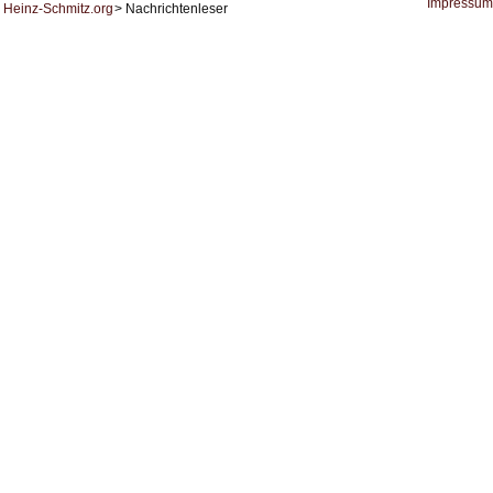
KI
Impressum
Heinz-Schmitz.org
Nachrichtenleser