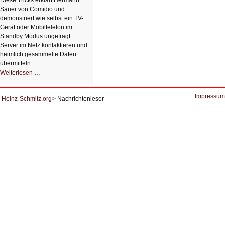
Diese Tricks erklärt Hermann
Sauer von Comidio und
demonstriert wie selbst ein TV-
Gerät oder Mobiltelefon im
Standby Modus ungefragt
Server im Netz kontaktieren und
heimlich gesammelte Daten
übermitteln.
HIZ604:
Weiterlesen …
DNS
und
Datenschutz
Impressum
Heinz-Schmitz.org
Nachrichtenleser