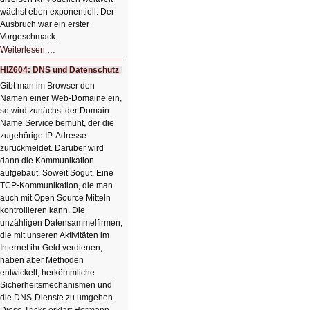
wächst eben exponentiell. Der
Ausbruch war ein erster
Vorgeschmack.
HIZ605:
Weiterlesen …
Der
Ausbruch
HIZ604: DNS und Datenschutz
der
KI
Gibt man im Browser den
Namen einer Web-Domaine ein,
so wird zunächst der Domain
Name Service bemüht, der die
zugehörige IP-Adresse
zurückmeldet. Darüber wird
dann die Kommunikation
aufgebaut. Soweit Sogut. Eine
TCP-Kommunikation, die man
auch mit Open Source Mitteln
kontrollieren kann. Die
unzähligen Datensammelfirmen,
die mit unseren Aktivitäten im
Internet ihr Geld verdienen,
haben aber Methoden
entwickelt, herkömmliche
Sicherheitsmechanismen und
die DNS-Dienste zu umgehen.