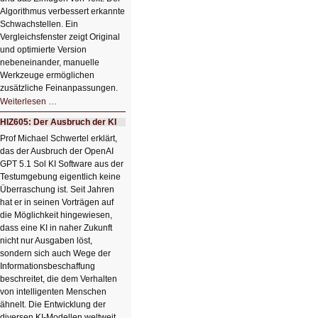
Algorithmus verbessert erkannte
Schwachstellen. Ein
Vergleichsfenster zeigt Original
und optimierte Version
nebeneinander, manuelle
Werkzeuge ermöglichen
zusätzliche Feinanpassungen.
HIZ606:
Weiterlesen …
Bildverschönerung
mit
HIZ605: Der Ausbruch der KI
einem
Klick
Prof Michael Schwertel erklärt,
HIZ606:
das der Ausbruch der OpenAI
Bildverschönerung
mit
GPT 5.1 Sol KI Software aus der
einem
Testumgebung eigentlich keine
Klick
Überraschung ist. Seit Jahren
hat er in seinen Vorträgen auf
die Möglichkeit hingewiesen,
dass eine KI in naher Zukunft
nicht nur Ausgaben löst,
sondern sich auch Wege der
Informationsbeschaffung
beschreitet, die dem Verhalten
von intelligenten Menschen
ähnelt. Die Entwicklung der
diversen KI-Modellen weltweit