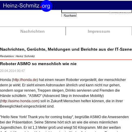
Suchbegriffe
Interessant
Suchen
Nachrichten
Impressum
Nachrichten, Gerüchte, Meldungen und Berichte aus der IT-Szene
Redaktion: Heinz Schmitz
Roboter ASIMO so menschlich wie nie
20.04.2014 00:47
Honda (
http://honda.de
) hat einen neuen Roboter vorgestellt, der menschlicher
denn je wirkt. Er sieht einem Astronauten ähnlich und kann nicht nur gehen,
sondern sogar rennen, Treppen steigen, Drinks servieren und Fremden die
Hände schütteln. "ASIMO" (Advanced Step in Innovative Mobility)
(
http://asimo.honda.com
) soll in Zukunft Menschen helfen können, die in ihrer
Beweglichkeit eingeschränkt sind.
"Hello New York! Thank you for coming today", begrüßte ASIMO die Anwesenden
bei der Präsentation. Seine Stimme hört sich an wie die eines männlichen
Jugendlichen. Er ist 1,3 Meter groß und wiegt 50 Kilogramm. Mit der weißen