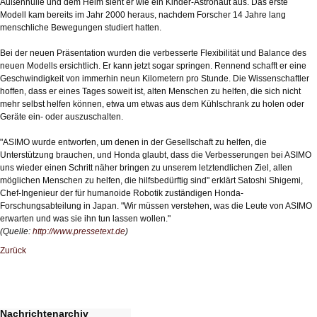
Außenhülle und dem Helm sieht er wie ein Kinder-Astronaut aus. Das erste
Modell kam bereits im Jahr 2000 heraus, nachdem Forscher 14 Jahre lang
menschliche Bewegungen studiert hatten.
Bei der neuen Präsentation wurden die verbesserte Flexibilität und Balance des
neuen Modells ersichtlich. Er kann jetzt sogar springen. Rennend schafft er eine
Geschwindigkeit von immerhin neun Kilometern pro Stunde. Die Wissenschaftler
hoffen, dass er eines Tages soweit ist, alten Menschen zu helfen, die sich nicht
mehr selbst helfen können, etwa um etwas aus dem Kühlschrank zu holen oder
Geräte ein- oder auszuschalten.
"ASIMO wurde entworfen, um denen in der Gesellschaft zu helfen, die
Unterstützung brauchen, und Honda glaubt, dass die Verbesserungen bei ASIMO
uns wieder einen Schritt näher bringen zu unserem letztendlichen Ziel, allen
möglichen Menschen zu helfen, die hilfsbedürftig sind" erklärt Satoshi Shigemi,
Chef-Ingenieur der für humanoide Robotik zuständigen Honda-
Forschungsabteilung in Japan. "Wir müssen verstehen, was die Leute von ASIMO
erwarten und was sie ihn tun lassen wollen."
(Quelle:
http://www.pressetext.de
)
Zurück
Nachrichtenarchiv