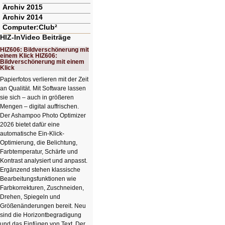
Archiv 2015
Archiv 2014
Computer:Club²
HIZ-InVideo Beiträge
HIZ606: Bildverschönerung mit
einem Klick HIZ606:
Bildverschönerung mit einem
Klick
Papierfotos verlieren mit der Zeit
an Qualität. Mit Software lassen
sie sich – auch in größeren
Mengen – digital auffrischen.
Der Ashampoo Photo Optimizer
2026 bietet dafür eine
automatische Ein-Klick-
Optimierung, die Belichtung,
Farbtemperatur, Schärfe und
Kontrast analysiert und anpasst.
Ergänzend stehen klassische
Bearbeitungsfunktionen wie
Farbkorrekturen, Zuschneiden,
Drehen, Spiegeln und
Größenänderungen bereit. Neu
sind die Horizontbegradigung
und das Einfügen von Text. Der