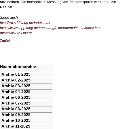
anzuordnen. Die hochpräzise Messung von Teilchenspuren wird damit zur
Realität.
Siehe auch:
http://www.hll.mpg.de/index.html
https://www.mpp.mpg.de/forschung/experimental/belle/index.html
http://www.kek.jp/en/
Zurück
Nachrichtenarchiv
Navigation
Archiv 01-2025
überspringen
Archiv 02-2025
Archiv 03-2025
Archiv 04-2025
Archiv 06-2025
Archiv 07-2025
Archiv 08-2025
Archiv 09-2025
Archiv 10-2025
Archiv 11-2025