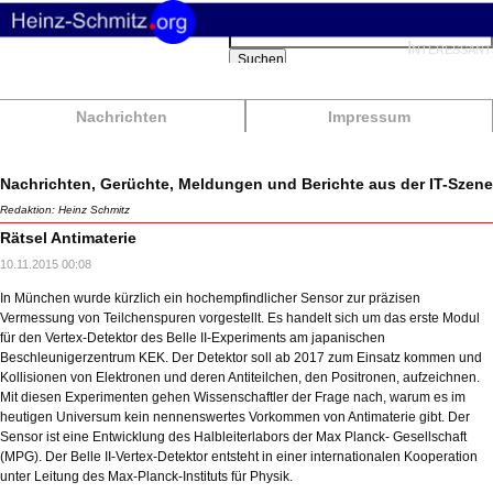
Suchbegriffe
Interessant
Suchen
Nachrichten
Impressum
Nachrichten, Gerüchte, Meldungen und Berichte aus der IT-Szene
Redaktion: Heinz Schmitz
Rätsel Antimaterie
10.11.2015 00:08
In München wurde kürzlich ein hochempfindlicher Sensor zur präzisen
Vermessung von Teilchenspuren vorgestellt. Es handelt sich um das erste Modul
für den Vertex-Detektor des Belle II-Experiments am japanischen
Beschleunigerzentrum KEK. Der Detektor soll ab 2017 zum Einsatz kommen und
Kollisionen von Elektronen und deren Antiteilchen, den Positronen, aufzeichnen.
Mit diesen Experimenten gehen Wissenschaftler der Frage nach, warum es im
heutigen Universum kein nennenswertes Vorkommen von Antimaterie gibt. Der
Sensor ist eine Entwicklung des Halbleiterlabors der Max Planck- Gesellschaft
(MPG). Der Belle II-Vertex-Detektor entsteht in einer internationalen Kooperation
unter Leitung des Max-Planck-Instituts für Physik.