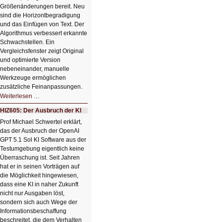
Größenänderungen bereit. Neu
sind die Horizontbegradigung
und das Einfügen von Text. Der
Algorithmus verbessert erkannte
Schwachstellen. Ein
Vergleichsfenster zeigt Original
und optimierte Version
nebeneinander, manuelle
Werkzeuge ermöglichen
zusätzliche Feinanpassungen.
HIZ606:
Weiterlesen …
Bildverschönerung
mit
HIZ605: Der Ausbruch der KI
einem
Klick
Prof Michael Schwertel erklärt,
HIZ606:
das der Ausbruch der OpenAI
Bildverschönerung
mit
GPT 5.1 Sol KI Software aus der
einem
Testumgebung eigentlich keine
Klick
Überraschung ist. Seit Jahren
hat er in seinen Vorträgen auf
die Möglichkeit hingewiesen,
dass eine KI in naher Zukunft
nicht nur Ausgaben löst,
sondern sich auch Wege der
Informationsbeschaffung
beschreitet, die dem Verhalten