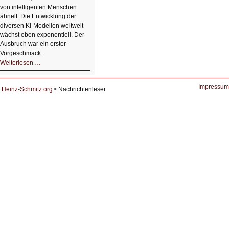
von intelligenten Menschen
ähnelt. Die Entwicklung der
diversen KI-Modellen weltweit
wächst eben exponentiell. Der
Ausbruch war ein erster
Vorgeschmack.
HIZ605:
Weiterlesen …
Der
Ausbruch
der
KI
Impressum
Heinz-Schmitz.org
Nachrichtenleser