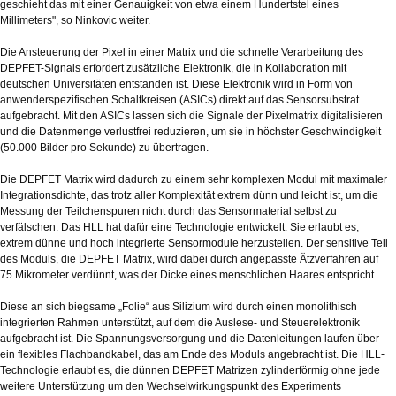
geschieht das mit einer Genauigkeit von etwa einem Hundertstel eines
Millimeters", so Ninkovic weiter.
Die Ansteuerung der Pixel in einer Matrix und die schnelle Verarbeitung des
DEPFET-Signals erfordert zusätzliche Elektronik, die in Kollaboration mit
deutschen Universitäten entstanden ist. Diese Elektronik wird in Form von
anwenderspezifischen Schaltkreisen (ASICs) direkt auf das Sensorsubstrat
aufgebracht. Mit den ASICs lassen sich die Signale der Pixelmatrix digitalisieren
und die Datenmenge verlustfrei reduzieren, um sie in höchster Geschwindigkeit
(50.000 Bilder pro Sekunde) zu übertragen.
Die DEPFET Matrix wird dadurch zu einem sehr komplexen Modul mit maximaler
Integrationsdichte, das trotz aller Komplexität extrem dünn und leicht ist, um die
Messung der Teilchenspuren nicht durch das Sensormaterial selbst zu
verfälschen. Das HLL hat dafür eine Technologie entwickelt. Sie erlaubt es,
extrem dünne und hoch integrierte Sensormodule herzustellen. Der sensitive Teil
des Moduls, die DEPFET Matrix, wird dabei durch angepasste Ätzverfahren auf
75 Mikrometer verdünnt, was der Dicke eines menschlichen Haares entspricht.
Diese an sich biegsame „Folie“ aus Silizium wird durch einen monolithisch
integrierten Rahmen unterstützt, auf dem die Auslese- und Steuerelektronik
aufgebracht ist. Die Spannungsversorgung und die Datenleitungen laufen über
ein flexibles Flachbandkabel, das am Ende des Moduls angebracht ist. Die HLL-
Technologie erlaubt es, die dünnen DEPFET Matrizen zylinderförmig ohne jede
weitere Unterstützung um den Wechselwirkungspunkt des Experiments