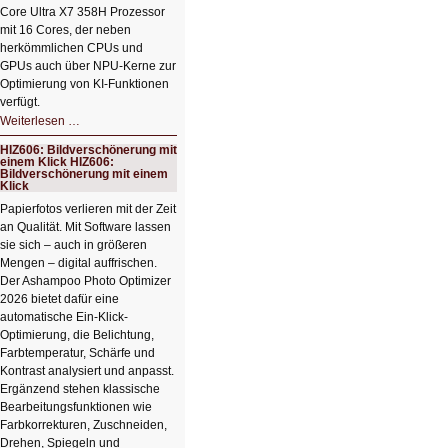
Core Ultra X7 358H Prozessor
mit 16 Cores, der neben
herkömmlichen CPUs und
GPUs auch über NPU-Kerne zur
Optimierung von KI-Funktionen
verfügt.
HIZ607:
Weiterlesen …
Schicker
kompakter
HIZ606: Bildverschönerung mit
Rechenturbo
einem Klick HIZ606:
Bildverschönerung mit einem
Klick
Papierfotos verlieren mit der Zeit
an Qualität. Mit Software lassen
sie sich – auch in größeren
Mengen – digital auffrischen.
Der Ashampoo Photo Optimizer
2026 bietet dafür eine
automatische Ein-Klick-
Optimierung, die Belichtung,
Farbtemperatur, Schärfe und
Kontrast analysiert und anpasst.
Ergänzend stehen klassische
Bearbeitungsfunktionen wie
Farbkorrekturen, Zuschneiden,
Drehen, Spiegeln und