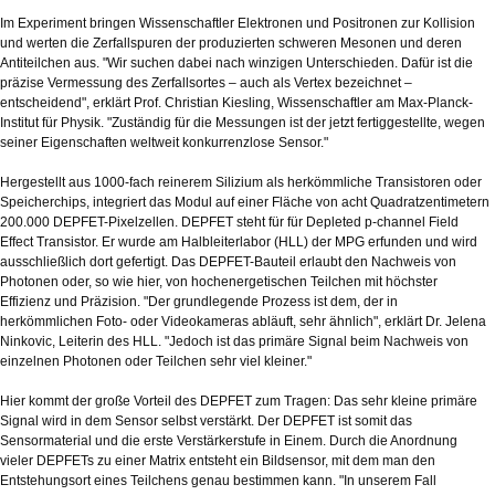
Im Experiment bringen Wissenschaftler Elektronen und Positronen zur Kollision
und werten die Zerfallspuren der produzierten schweren Mesonen und deren
Antiteilchen aus. "Wir suchen dabei nach winzigen Unterschieden. Dafür ist die
präzise Vermessung des Zerfallsortes – auch als Vertex bezeichnet –
entscheidend", erklärt Prof. Christian Kiesling, Wissenschaftler am Max-Planck-
Institut für Physik. "Zuständig für die Messungen ist der jetzt fertiggestellte, wegen
seiner Eigenschaften weltweit konkurrenzlose Sensor."
Hergestellt aus 1000-fach reinerem Silizium als herkömmliche Transistoren oder
Speicherchips, integriert das Modul auf einer Fläche von acht Quadratzentimetern
200.000 DEPFET-Pixelzellen. DEPFET steht für für Depleted p-channel Field
Effect Transistor. Er wurde am Halbleiterlabor (HLL) der MPG erfunden und wird
ausschließlich dort gefertigt. Das DEPFET-Bauteil erlaubt den Nachweis von
Photonen oder, so wie hier, von hochenergetischen Teilchen mit höchster
Effizienz und Präzision. "Der grundlegende Prozess ist dem, der in
herkömmlichen Foto- oder Videokameras abläuft, sehr ähnlich", erklärt Dr. Jelena
Ninkovic, Leiterin des HLL. "Jedoch ist das primäre Signal beim Nachweis von
einzelnen Photonen oder Teilchen sehr viel kleiner."
Hier kommt der große Vorteil des DEPFET zum Tragen: Das sehr kleine primäre
Signal wird in dem Sensor selbst verstärkt. Der DEPFET ist somit das
Sensormaterial und die erste Verstärkerstufe in Einem. Durch die Anordnung
vieler DEPFETs zu einer Matrix entsteht ein Bildsensor, mit dem man den
Entstehungsort eines Teilchens genau bestimmen kann. "In unserem Fall