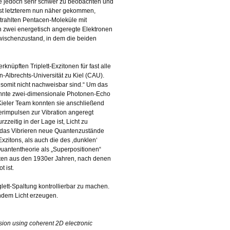
 sie jedoch sehr schwer zu beobachten und
 ist letzterem nun näher gekommen,
trahlten Pentacen-Moleküle mit
 zwei energetisch angeregte Elektronen
wischenzustand, in dem die beiden
knüpften Triplett-Exzitonen für fast alle
n-Albrechts-Universität zu Kiel (CAU).
d somit nicht nachweisbar sind.“ Um das
nnte zwei-dimensionale Photonen-Echo
Kieler Team konnten sie anschließend
rimpulsen zur Vibration angeregt
zzeitig in der Lage ist, Licht zu
h das Vibrieren neue Quantenzustände
Exzitons, als auch die des ‚dunklen‘
Quantentheorie als „Superpositionen“
ten aus den 1930er Jahren, nach denen
t ist.
lett-Spaltung kontrollierbar zu machen.
endem Licht erzeugen.
ission using coherent 2D electronic