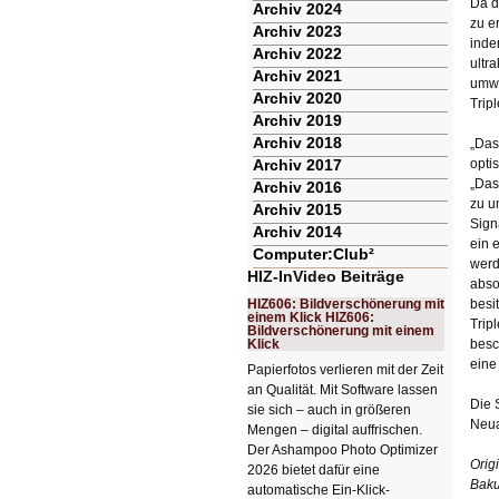
Da d
Archiv 2024
zu e
Archiv 2023
inde
Archiv 2022
ultr
Archiv 2021
umwa
Archiv 2020
Trip
Archiv 2019
Archiv 2018
„Das
Archiv 2017
opti
„Das
Archiv 2016
zu u
Archiv 2015
Sign
Archiv 2014
ein 
Computer:Club²
werd
HIZ-InVideo Beiträge
abso
HIZ606: Bildverschönerung mit
besi
einem Klick HIZ606:
Trip
Bildverschönerung mit einem
Klick
besc
eine
Papierfotos verlieren mit der Zeit
an Qualität. Mit Software lassen
Die 
sie sich – auch in größeren
Neua
Mengen – digital auffrischen.
Der Ashampoo Photo Optimizer
Orig
2026 bietet dafür eine
Bakul
automatische Ein-Klick-