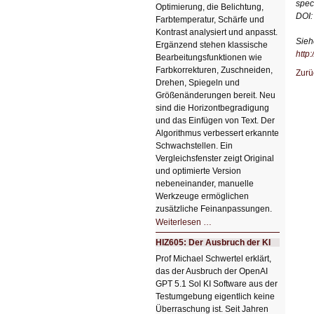
spec
Optimierung, die Belichtung,
DOI:
Farbtemperatur, Schärfe und
Kontrast analysiert und anpasst.
Sieh
Ergänzend stehen klassische
http:
Bearbeitungsfunktionen wie
Farbkorrekturen, Zuschneiden,
Zurü
Drehen, Spiegeln und
Größenänderungen bereit. Neu
sind die Horizontbegradigung
und das Einfügen von Text. Der
Algorithmus verbessert erkannte
Schwachstellen. Ein
Vergleichsfenster zeigt Original
und optimierte Version
nebeneinander, manuelle
Werkzeuge ermöglichen
zusätzliche Feinanpassungen.
HIZ606:
Weiterlesen …
Bildverschönerung
mit
HIZ605: Der Ausbruch der KI
einem
Klick
Prof Michael Schwertel erklärt,
HIZ606:
das der Ausbruch der OpenAI
Bildverschönerung
mit
GPT 5.1 Sol KI Software aus der
einem
Testumgebung eigentlich keine
Klick
Überraschung ist. Seit Jahren