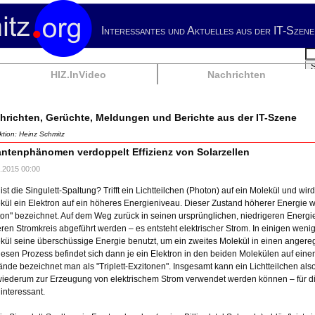
Interessantes und Aktuelles aus der IT-Szene
Su
HIZ.InVideo
Nachrichten
hrichten, Gerüchte, Meldungen und Berichte aus der IT-Szene
tion: Heinz Schmitz
ntenphänomen verdoppelt Effizienz von Solarzellen
.2015 00:00
ist die Singulett-Spaltung? Trifft ein Lichtteilchen (Photon) auf ein Molekül und wir
kül ein Elektron auf ein höheres Energieniveau. Dieser Zustand höherer Energie wi
ton" bezeichnet. Auf dem Weg zurück in seinen ursprünglichen, niedrigeren Energ
ren Stromkreis abgeführt werden – es entsteht elektrischer Strom. In einigen wenig
kül seine überschüssige Energie benutzt, um ein zweites Molekül in einen angere
iesen Prozess befindet sich dann je ein Elektron in den beiden Molekülen auf ei
ände bezeichnet man als "Triplett-Exzitonen". Insgesamt kann ein Lichtteilchen al
wiederum zur Erzeugung von elektrischem Strom verwendet werden können – für die
interessant.