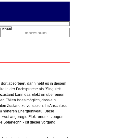
chbegriffe
Suchen
Impressum
d dort absorbiert, dann hebt es in diesem
rd in der Fachsprache als "Singulett-
iezustand kann das Elektron über einen
en Fällen ist es möglich, dass ein
gten Zustand zu versetzen. Im Anschluss
nem höheren Energieniveau. Diese
so zwei angeregte Elektronen erzeugen,
 Solartechnik ist dieser Vorgang