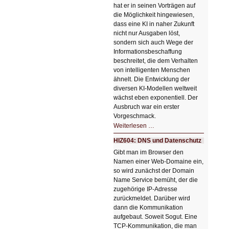
hat er in seinen Vorträgen auf
die Möglichkeit hingewiesen,
dass eine KI in naher Zukunft
nicht nur Ausgaben löst,
sondern sich auch Wege der
Informationsbeschaffung
beschreitet, die dem Verhalten
von intelligenten Menschen
ähnelt. Die Entwicklung der
diversen KI-Modellen weltweit
wächst eben exponentiell. Der
Ausbruch war ein erster
Vorgeschmack.
HIZ605:
Weiterlesen …
Der
Ausbruch
HIZ604: DNS und Datenschutz
der
KI
Gibt man im Browser den
Namen einer Web-Domaine ein,
so wird zunächst der Domain
Name Service bemüht, der die
zugehörige IP-Adresse
zurückmeldet. Darüber wird
dann die Kommunikation
aufgebaut. Soweit Sogut. Eine
TCP-Kommunikation, die man