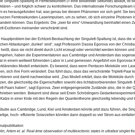
ie Singulett-Spaltung in Femtosekunden (= eine Billiardstel Sekunde) abläuft, ist
rklären – und folglich schwer zu kontrollieren. Das internationale Forschungsteam
m es herausgefunden hat, was genau bei diesem Phänomen vor sich geht: Sie bes
akurzen Femtosekunden-Laserimpulsen, um zu sehen, ob sich einzelne Photonen in
ndeln können. Das Ergebnis: Die „zwei für eins“-Umwandlung beinhaltet einen Z
lett-Exzitonen ineinander verschränkt sind.
 Hauptproblem bei der Echtzeit-Beobachtung der Singulett-Spaltung ist, dass die ver
schen Abtastungen ‚dunkel‘ sind“, sagt Professorin Dassia Egorova von der Christia
 heißt, dass sie nicht direkt durch Licht erzeugt oder vernichtet werden können un
mgehen, haben die Experimentatoren aus Cambridge und Amsterdam das sogena
al in einem weltweit führenden Labor in Lund gemessen. Angeführt von Egorovas 
erklärendes Modell entwickeln. Es beweist, dass wenn Pentacen-Moleküle von Lase
en, sich ihre Form verändert. Das führt dazu, dass das verschränkte Triplett-Paar kur
rbieren und damit nachweisbar wird. „Das Modell erklärt, dass die Moleküle durc
tzen, die gleichzeitig die Eigenschaften sowohl des lichtabsorbierenden Singulett- 
lett-Paars haben“, sagt Egorova. Zwei entgegengesetzte Zustände also, die in der 
hrieben werden. Bekannt sind diese seit Erwin Schrödingers Gedankenexperimen
 Katze in einer Kiste mit den Regeln der Quantentheorie gleichzeitig lebendig und to
Studie aus Cambridge, Lund, Kiel und Amsterdam könnte jetzt dazu führen, die Sing
rtige, hoch- effiziente Solarzellen könnten dann doppelt so viel Strom aus einfall
inalpublikation:
in, Artem et. al. Real-time observation of multiexcitonic states in ultrafast singlet f