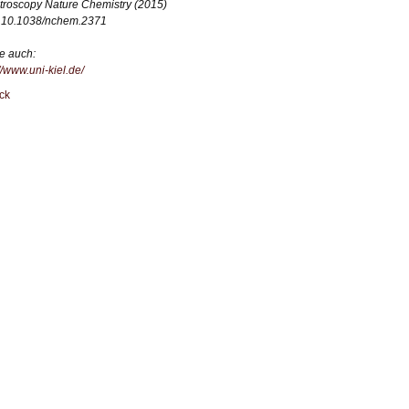
troscopy Nature Chemistry (2015)
 10.1038/nchem.2371
e auch:
//www.uni-kiel.de/
ck